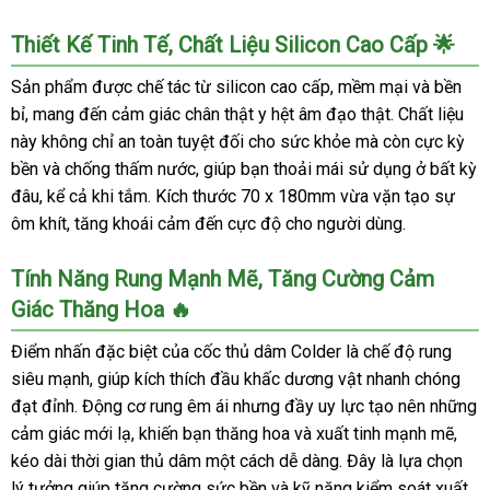
Thiết Kế Tinh Tế, Chất Liệu Silicon Cao Cấp 🌟
Sản phẩm được chế tác từ silicon cao cấp, mềm mại và bền
bỉ, mang đến cảm giác chân thật y hệt âm đạo thật. Chất liệu
này không chỉ an toàn tuyệt đối cho sức khỏe mà còn cực kỳ
bền và chống thấm nước, giúp bạn thoải mái sử dụng ở bất kỳ
đâu, kể cả khi tắm. Kích thước 70 x 180mm vừa vặn tạo sự
ôm khít, tăng khoái cảm đến cực độ cho người dùng.
Tính Năng Rung Mạnh Mẽ, Tăng Cường Cảm
Giác Thăng Hoa 🔥
Điểm nhấn đặc biệt của cốc thủ dâm Colder là chế độ rung
siêu mạnh, giúp kích thích đầu khấc dương vật nhanh chóng
đạt đỉnh. Động cơ rung êm ái nhưng đầy uy lực tạo nên những
cảm giác mới lạ, khiến bạn thăng hoa và xuất tinh mạnh mẽ,
kéo dài thời gian thủ dâm một cách dễ dàng. Đây là lựa chọn
lý tưởng giúp tăng cường sức bền và kỹ năng kiểm soát xuất