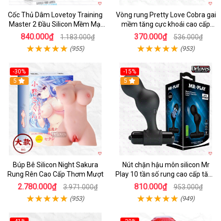
Cốc Thủ Dâm Lovetoy Training
Vòng rung Pretty Love Cobra gai
Master 2 Đầu Silicon Mềm Mại
mềm tăng cực khoái cao cấp
Tiện Lợi
chính hãng
840.000₫
370.000₫
1.183.000₫
536.000₫
(955)
(953)
-30%
-15%
Hot
5
Hot
5
Búp Bê Silicon Night Sakura
Nút chặn hậu môn silicon Mr
Rung Rên Cao Cấp Thơm Mượt
Play 10 tần số rung cao cấp tăng
khoái cảm
2.780.000₫
810.000₫
3.971.000₫
953.000₫
(953)
(949)