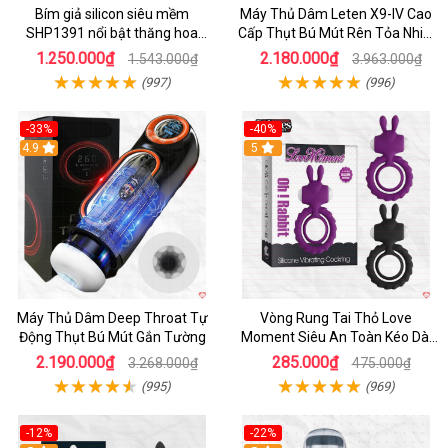
Bím giả silicon siêu mềm
Máy Thủ Dâm Leten X9-IV Cao
SHP1391 nổi bật thăng hoa
Cấp Thụt Bú Mút Rên Tỏa Nhiệt
hoàn hảo
Sạc Pin
1.250.000₫
2.180.000₫
1.543.000₫
3.963.000₫
(997)
(996)
-33%
-40%
Hot
4.9
5
Máy Thủ Dâm Deep Throat Tự
Vòng Rung Tai Thỏ Love
Động Thụt Bú Mút Gắn Tường
Moment Siêu An Toàn Kéo Dài
Thời Gian
2.190.000₫
285.000₫
3.268.000₫
475.000₫
(995)
(969)
-12%
-22%