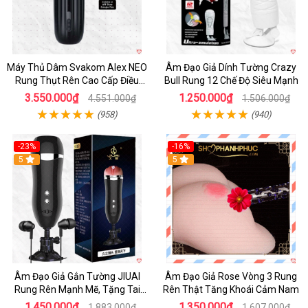
Máy Thủ Dâm Svakom Alex NEO
Âm Đạo Giả Dính Tường Crazy
Rung Thụt Rên Cao Cấp Điều
Bull Rung 12 Chế Độ Siêu Mạnh
Khiển App
3.550.000₫
1.250.000₫
4.551.000₫
1.506.000₫
(958)
(940)
-23%
-16%
5
5
Âm Đạo Giả Gắn Tường JIUAI
Âm Đạo Giả Rose Vòng 3 Rung
Rung Rên Mạnh Mẽ, Tặng Tai
Rên Thật Tăng Khoái Cảm Nam
Nghe
1.450.000₫
1.350.000₫
1.883.000₫
1.607.000₫