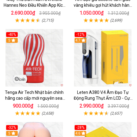
Hannes Neo Điều Khiển App Kích
vàng khiêu gợi hút khách hàng
Thích
nam
2.690.000₫
1.050.000₫
3.955.000₫
1.312.000₫
(2,715)
(2,699)
-40%
-12%
Hot
5
Hot
4.7
Tenga Air Tech Nhật bản chính
Leten A380 V.4 Âm Đạo Tự
hãng cao cấp mới nguyên seal
Động Rung Thụt Ấm LCD - Cực
giá tốt
Phê
900.000₫
2.990.000₫
1.500.000₫
3.397.000₫
(2,658)
(2,657)
-32%
-28%
Hot
5
Hot
4.6