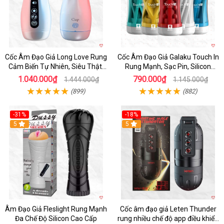
Cốc Âm Đạo Giả Long Love Rung
Cốc Âm Đạo Giả Galaku Touch In
Cảm Biến Tự Nhiên, Siêu Thật,
Rung Mạnh, Sạc Pin, Silicon
Sướng
Mềm
1.040.000₫
790.000₫
1.444.000₫
1.145.000₫
(899)
(882)
-31%
-18%
5
5
Âm Đạo Giả Fleslight Rung Mạnh
Cốc âm đạo giả Leten Thunder
Đa Chế Độ Silicon Cao Cấp
rung nhiều chế độ app điều khiển