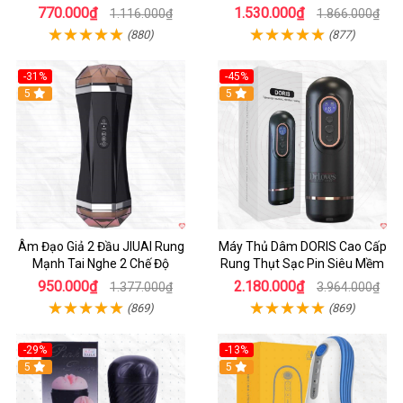
tiện lợi
770.000₫
1.530.000₫
1.116.000₫
1.866.000₫
(880)
(877)
-31%
-45%
5
Hot
5
Âm Đạo Giả 2 Đầu JIUAI Rung
Máy Thủ Dâm DORIS Cao Cấp
Mạnh Tai Nghe 2 Chế Độ
Rung Thụt Sạc Pin Siêu Mềm
950.000₫
2.180.000₫
1.377.000₫
3.964.000₫
(869)
(869)
-29%
-13%
5
5