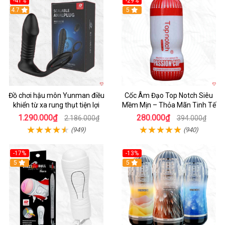
-41%
-29%
Hot
4.7
5
Đồ chơi hậu môn Yunman điều
Cốc Âm Đạo Top Notch Siêu
khiển từ xa rung thụt tiện lợi
Mềm Mịn – Thỏa Mãn Tinh Tế
1.290.000₫
280.000₫
2.186.000₫
394.000₫
(949)
(940)
-17%
-13%
5
Hot
5