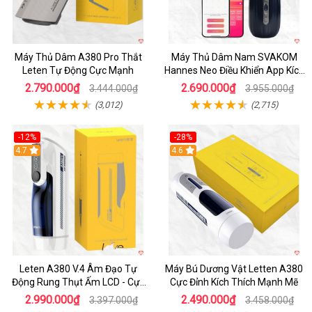
Máy Thủ Dâm A380 Pro Thắt
Máy Thủ Dâm Nam SVAKOM
Leten Tự Động Cực Mạnh
Hannes Neo Điều Khiển App Kích
Thích
2.790.000₫
2.690.000₫
3.444.000₫
3.955.000₫
(3,012)
(2,715)
-12%
-28%
Hot
4.7
Hot
4.6
Leten A380 V.4 Âm Đạo Tự
Máy Bú Dương Vật Letten A380
Động Rung Thụt Ấm LCD - Cực
Cực Đỉnh Kích Thích Mạnh Mẽ
Phê
2.990.000₫
2.490.000₫
3.397.000₫
3.458.000₫