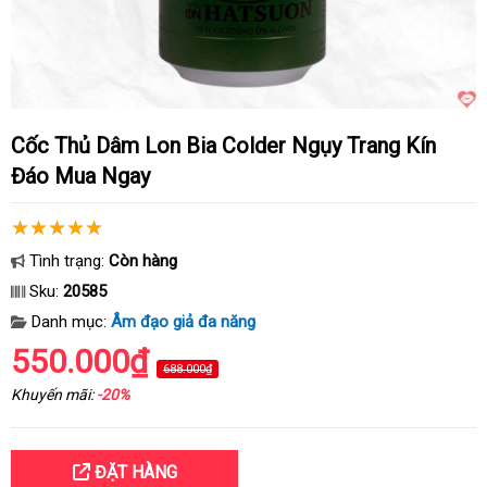
Cốc Thủ Dâm Lon Bia Colder Ngụy Trang Kín
Đáo Mua Ngay
Tình trạng:
Còn hàng
Sku:
20585
Danh mục:
Âm đạo giả đa năng
550.000₫
688.000₫
Khuyến mãi:
-20%
ĐẶT HÀNG