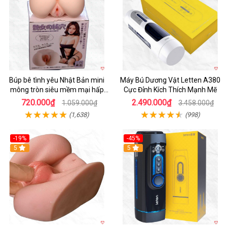
Búp bê tình yêu Nhật Bản mini
Máy Bú Dương Vật Letten A380
mông tròn siêu mềm mại hấp
Cực Đỉnh Kích Thích Mạnh Mẽ
dẫn
720.000₫
2.490.000₫
1.059.000₫
3.458.000₫
(1,638)
(998)
-19%
-45%
Hot
5
Hot
5