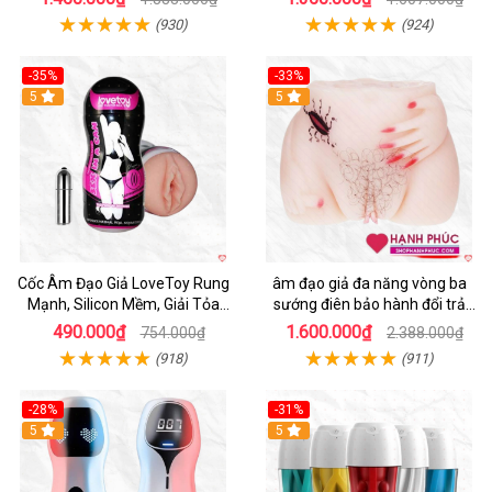
(930)
(924)
-35%
-33%
5
5
Cốc Âm Đạo Giả LoveToy Rung
âm đạo giả đa năng vòng ba
Mạnh, Silicon Mềm, Giải Tỏa
sướng điên bảo hành đổi trả
Sinh Lý
nhanh
490.000₫
1.600.000₫
754.000₫
2.388.000₫
(918)
(911)
-28%
-31%
5
Hot
5