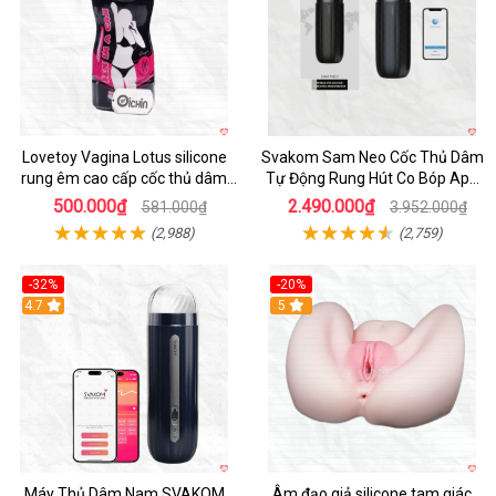
Lovetoy Vagina Lotus silicone
Svakom Sam Neo Cốc Thủ Dâm
rung êm cao cấp cốc thủ dâm
Tự Động Rung Hút Co Bóp App
nam
Điều Khiển
500.000₫
2.490.000₫
581.000₫
3.952.000₫
(2,988)
(2,759)
-32%
-20%
Hot
4.7
Hot
5
Máy Thủ Dâm Nam SVAKOM
Âm đạo giả silicone tam giác