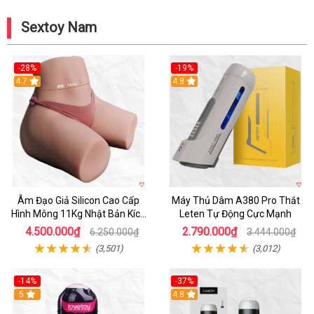
Sextoy Nam
-28%
-19%
4.7
Hot
4.8
Âm Đạo Giả Silicon Cao Cấp
Máy Thủ Dâm A380 Pro Thắt
Hình Mông 11Kg Nhật Bản Kích
Leten Tự Động Cực Mạnh
Thước Như Thật
4.500.000₫
2.790.000₫
6.250.000₫
3.444.000₫
(3,501)
(3,012)
-14%
-37%
Hot
5
4.8