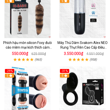
Hot
5
5
Phích hậu môn silicon Foxy đuôi
Máy Thủ Dâm Svakom Alex NEO
cáo mềm mại kích thích cảm
Rung Thụt Rên Cao Cấp Điều
giác mới
Khiển App
550.000₫
3.550.000₫
625.000₫
4.551.000₫
(965)
(958)
-29%
-31%
Hot
5
5