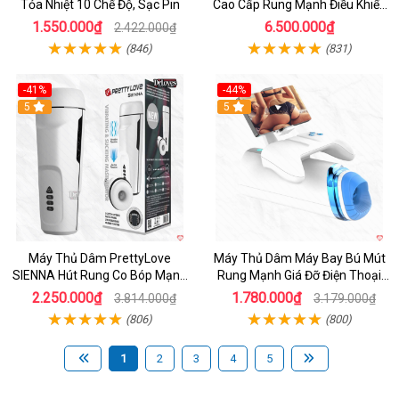
Tỏa Nhiệt 10 Chế Độ, Sạc Pin
Cao Cấp Rung Mạnh Điều Khiển
App
1.550.000₫
6.500.000₫
2.422.000₫
(846)
(831)
-41%
-44%
Hot
5
Hot
5
Máy Thủ Dâm PrettyLove
Máy Thủ Dâm Máy Bay Bú Mút
SIENNA Hút Rung Co Bóp Mạnh
Rung Mạnh Giá Đỡ Điện Thoại
Mẽ Nam
Chính Hãng
2.250.000₫
1.780.000₫
3.814.000₫
3.179.000₫
(806)
(800)
1
2
3
4
5