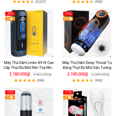
(2,657)
(998)
-45%
-33%
Hot
5
Hot
4.9
Máy Thủ Dâm Leten X9-IV Cao
Máy Thủ Dâm Deep Throat Tự
Cấp Thụt Bú Mút Rên Tỏa Nhiệt
Động Thụt Bú Mút Gắn Tường
Sạc Pin
2.180.000₫
2.190.000₫
3.963.000₫
3.268.000₫
(996)
(995)
-22%
-17%
5
5