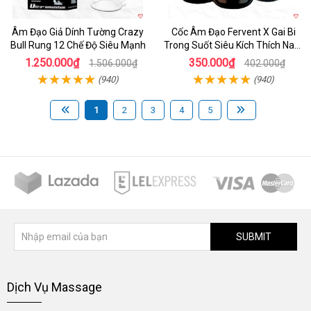
Âm Đạo Giả Dính Tường Crazy
Cốc Âm Đạo Fervent X Gai Bi
Bull Rung 12 Chế Độ Siêu Mạnh
Trong Suốt Siêu Kích Thích Nam
Giới
1.250.000₫
350.000₫
1.506.000₫
402.000₫
(940)
(940)
1
2
3
4
5
SUBMIT
Dịch Vụ Massage