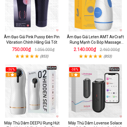
Âm Đạo Giả Pink Pussy Đèn Pin
Âm Đạo Giả Leten AMT AirCraft
Vibration Chính Hãng Giá Tốt
Rung Mạnh Co Bóp Massage
Êm Ái
750.000₫
2.140.000₫
1.056.000₫
2.460.000₫
(853)
(853)
-36%
-38%
Hot
5
Hot
5
Máy Thủ Dâm DEEPU Rung Hút
Máy Thủ Dâm Lovense Solace