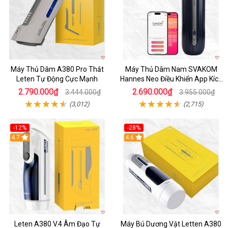
Máy Thủ Dâm A380 Pro Thắt
Máy Thủ Dâm Nam SVAKOM
Leten Tự Động Cực Mạnh
Hannes Neo Điều Khiển App Kích
Thích
2.790.000₫
2.690.000₫
3.444.000₫
3.955.000₫
(3,012)
(2,715)
-12%
-28%
Hot
4.7
Hot
4.6
Leten A380 V.4 Âm Đạo Tự
Máy Bú Dương Vật Letten A380