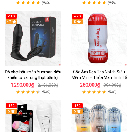
(953)
(949)
-41%
-29%
Hot
4.7
5
Đồ chơi hậu môn Yunman điều
Cốc Âm Đạo Top Notch Siêu
khiển từ xa rung thụt tiện lợi
Mềm Mịn – Thỏa Mãn Tinh Tế
1.290.000₫
280.000₫
2.186.000₫
394.000₫
(949)
(940)
-17%
-13%
5
Hot
5