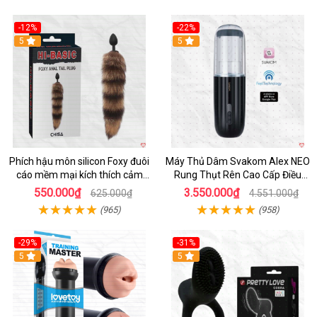
-12%
-22%
Hot
5
5
Phích hậu môn silicon Foxy đuôi
Máy Thủ Dâm Svakom Alex NEO
cáo mềm mại kích thích cảm
Rung Thụt Rên Cao Cấp Điều
giác mới
Khiển App
550.000₫
3.550.000₫
625.000₫
4.551.000₫
(965)
(958)
-29%
-31%
Hot
5
5