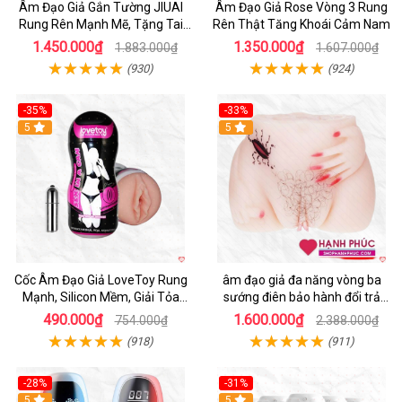
Âm Đạo Giả Gắn Tường JIUAI
Âm Đạo Giả Rose Vòng 3 Rung
Rung Rên Mạnh Mẽ, Tặng Tai
Rên Thật Tăng Khoái Cảm Nam
Nghe
1.450.000₫
1.350.000₫
1.883.000₫
1.607.000₫
(930)
(924)
-35%
-33%
5
5
Cốc Âm Đạo Giả LoveToy Rung
âm đạo giả đa năng vòng ba
Mạnh, Silicon Mềm, Giải Tỏa
sướng điên bảo hành đổi trả
Sinh Lý
nhanh
490.000₫
1.600.000₫
754.000₫
2.388.000₫
(918)
(911)
-28%
-31%
5
Hot
5