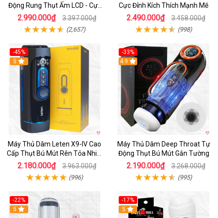
Động Rung Thụt Ấm LCD - Cực
Cực Đỉnh Kích Thích Mạnh Mẽ
Phê
2.990.000₫
2.490.000₫
3.397.000₫
3.458.000₫
(2,657)
(998)
-45%
-33%
Hot
5
Hot
4.9
Máy Thủ Dâm Leten X9-IV Cao
Máy Thủ Dâm Deep Throat Tự
Cấp Thụt Bú Mút Rên Tỏa Nhiệt
Động Thụt Bú Mút Gắn Tường
Sạc Pin
2.180.000₫
2.190.000₫
3.963.000₫
3.268.000₫
(996)
(995)
-22%
-17%
5
5