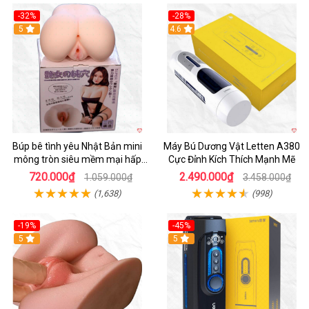
-32%
-28%
Hot
5
Hot
4.6
Búp bê tình yêu Nhật Bản mini
Máy Bú Dương Vật Letten A380
mông tròn siêu mềm mại hấp
Cực Đỉnh Kích Thích Mạnh Mẽ
dẫn
720.000₫
2.490.000₫
1.059.000₫
3.458.000₫
(1,638)
(998)
-19%
-45%
Hot
5
Hot
5