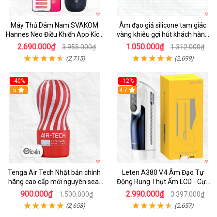
Máy Thủ Dâm Nam SVAKOM
Âm đạo giả silicone tam giác
Hannes Neo Điều Khiển App Kích
vàng khiêu gợi hút khách hàng
Thích
nam
2.690.000₫
1.050.000₫
3.955.000₫
1.312.000₫
(2,715)
(2,699)
-40%
-12%
Hot
5
Hot
4.7
Tenga Air Tech Nhật bản chính
Leten A380 V.4 Âm Đạo Tự
hãng cao cấp mới nguyên seal
Động Rung Thụt Ấm LCD - Cực
giá tốt
Phê
900.000₫
2.990.000₫
1.500.000₫
3.397.000₫
(2,658)
(2,657)