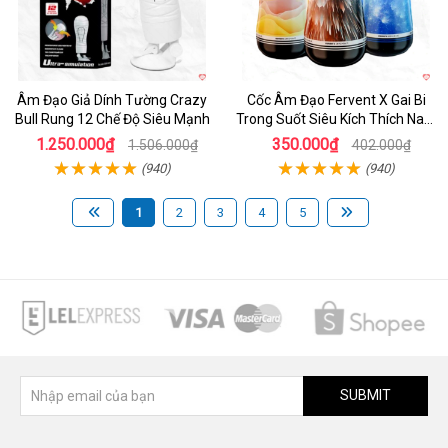
Âm Đạo Giả Dính Tường Crazy
Cốc Âm Đạo Fervent X Gai Bi
Bull Rung 12 Chế Độ Siêu Mạnh
Trong Suốt Siêu Kích Thích Nam
Giới
1.250.000₫
350.000₫
1.506.000₫
402.000₫
(940)
(940)
1
2
3
4
5
SUBMIT