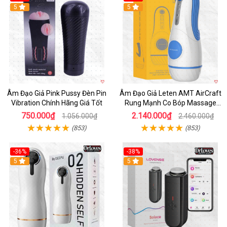
5
5
Âm Đạo Giả Pink Pussy Đèn Pin
Âm Đạo Giả Leten AMT AirCraft
Vibration Chính Hãng Giá Tốt
Rung Mạnh Co Bóp Massage
Êm Ái
750.000₫
2.140.000₫
1.056.000₫
2.460.000₫
(853)
(853)
-36%
-38%
Hot
5
Hot
5