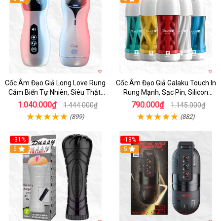
Cốc Âm Đạo Giả Long Love Rung
Cốc Âm Đạo Giả Galaku Touch In
Cảm Biến Tự Nhiên, Siêu Thật,
Rung Mạnh, Sạc Pin, Silicon
Sướng
Mềm
1.040.000₫
790.000₫
1.444.000₫
1.145.000₫
(899)
(882)
-31%
-18%
5
5