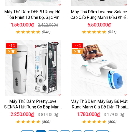
Máy Thủ Dâm DEEPU Rung Hút
Máy Thủ Dâm Lovense Solace
Tỏa Nhiệt 10 Chế Độ, Sạc Pin
Cao Cấp Rung Mạnh Điều Khiển
App
1.550.000₫
6.500.000₫
2.422.000₫
(846)
(831)
-41%
-44%
Hot
5
Hot
5
Máy Thủ Dâm PrettyLove
Máy Thủ Dâm Máy Bay Bú Mút
SIENNA Hút Rung Co Bóp Mạnh
Rung Mạnh Giá Đỡ Điện Thoại
Mẽ Nam
Chính Hãng
2.250.000₫
1.780.000₫
3.814.000₫
3.179.000₫
(806)
(800)