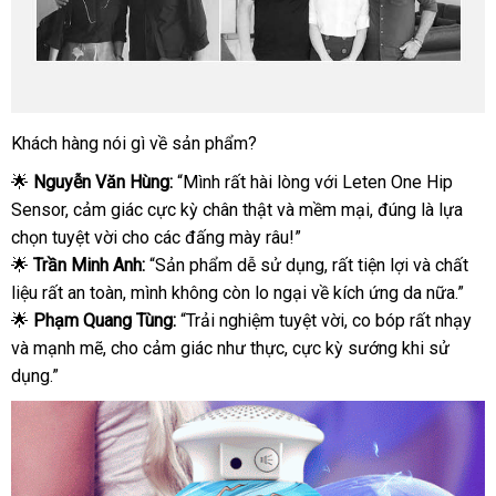
Khách hàng nói gì về sản phẩm?
Giá
sỉ
🌟
Nguyễn Văn Hùng:
“Mình rất hài lòng với Leten One Hip
Cốc
Sensor, cảm giác cực kỳ chân thật và mềm mại, đúng là lựa
thủ
chọn tuyệt vời cho các đấng mày râu!”
dâm
🌟
Trần Minh Anh:
“Sản phẩm dễ sử dụng, rất tiện lợi và chất
co
liệu rất an toàn, mình không còn lo ngại về kích ứng da nữa.”
bóp
mút
🌟
Phạm Quang Tùng:
“Trải nghiệm tuyệt vời, co bóp rất nhạy
Leten
và mạnh mẽ, cho cảm giác như thực, cực kỳ sướng khi sử
one
dụng.”
Hip
sensor
hàng
mới
về