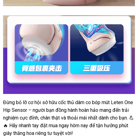
Giá
sỉ
Cốc
thủ
dâm
co
bóp
mút
Leten
one
Hip
sensor
hàng
Đừng bỏ lỡ cơ hội sở hữu cốc thủ dâm co bóp mút Leten One
Giá
mới
Hip Sensor – người bạn đồng hành hoàn hảo mang đến trải
sỉ
về
Cốc
nghiệm cực đỉnh, chân thật và thoải mái nhất dành cho bạn. 💪
thủ
🔥 Hãy nhanh tay đặt mua ngay hôm nay để tận hưởng phút
dâm
giây thăng hoa riêng tư tuyệt vời!
co