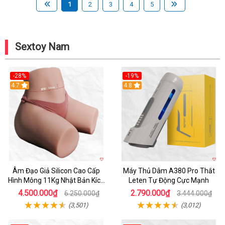
1
2
3
4
5
Sextoy Nam
-28%
-19%
4.7
Hot
4.8
Âm Đạo Giả Silicon Cao Cấp
Máy Thủ Dâm A380 Pro Thắt
Hình Mông 11Kg Nhật Bản Kích
Leten Tự Động Cực Mạnh
Thước Như Thật
4.500.000₫
2.790.000₫
6.250.000₫
3.444.000₫
(3,501)
(3,012)