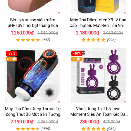
Bím giả silicon siêu mềm
Máy Thủ Dâm Leten X9-IV Cao
SHP1391 nổi bật thăng hoa
Cấp Thụt Bú Mút Rên Tỏa Nhiệt
hoàn hảo
Sạc Pin
1.250.000₫
2.180.000₫
1.543.000₫
3.963.000₫
(997)
(996)
-33%
-40%
Hot
4.9
5
Máy Thủ Dâm Deep Throat Tự
Vòng Rung Tai Thỏ Love
Động Thụt Bú Mút Gắn Tường
Moment Siêu An Toàn Kéo Dài
Thời Gian
2.190.000₫
285.000₫
3.268.000₫
475.000₫
(995)
(969)