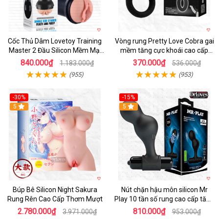
Cốc Thủ Dâm Lovetoy Training
Vòng rung Pretty Love Cobra gai
Master 2 Đầu Silicon Mềm Mại
mềm tăng cực khoái cao cấp
Tiện Lợi
chính hãng
840.000₫
370.000₫
1.183.000₫
536.000₫
(955)
(953)
-30%
-15%
Hot
5
Hot
5
Búp Bê Silicon Night Sakura
Nút chặn hậu môn silicon Mr
Rung Rên Cao Cấp Thơm Mượt
Play 10 tần số rung cao cấp tăng
khoái cảm
2.780.000₫
810.000₫
3.971.000₫
953.000₫