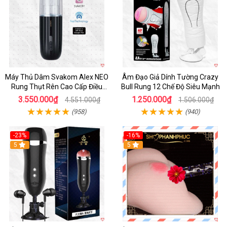
Máy Thủ Dâm Svakom Alex NEO
Âm Đạo Giả Dính Tường Crazy
Rung Thụt Rên Cao Cấp Điều
Bull Rung 12 Chế Độ Siêu Mạnh
Khiển App
3.550.000₫
1.250.000₫
4.551.000₫
1.506.000₫
(958)
(940)
-23%
-16%
5
5