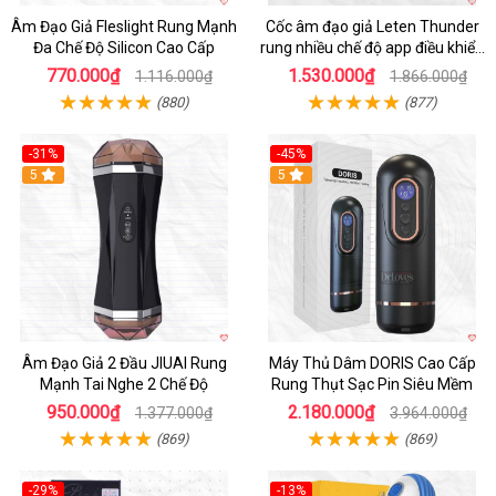
Âm Đạo Giả Fleslight Rung Mạnh
Cốc âm đạo giả Leten Thunder
Đa Chế Độ Silicon Cao Cấp
rung nhiều chế độ app điều khiển
tiện lợi
770.000₫
1.530.000₫
1.116.000₫
1.866.000₫
(880)
(877)
-31%
-45%
5
Hot
5
Âm Đạo Giả 2 Đầu JIUAI Rung
Máy Thủ Dâm DORIS Cao Cấp
Mạnh Tai Nghe 2 Chế Độ
Rung Thụt Sạc Pin Siêu Mềm
950.000₫
2.180.000₫
1.377.000₫
3.964.000₫
(869)
(869)
-29%
-13%