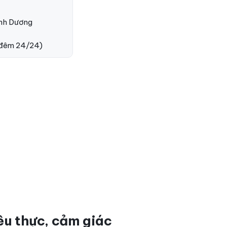
ình Dương
 đêm 24/24)
êu thực, cảm giác