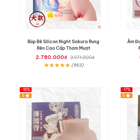
Búp Bê Silicon Night Sakura Rung
Âm Đạ
Rên Cao Cấp Thơm Mượt
2.780.000₫
3.971.000₫
(953)
-18%
-17%
5
Hot
5
C
ố
c