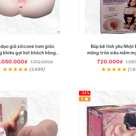
đạo giả silicone tam giác
Búp bê tình yêu Nhật 
g khiêu gợi hút khách hàng
mông tròn siêu mềm mạ
nam
1.050.000₫
720.000₫
1.312.000₫
1.05
(2,699)
(1,6
-34%
Hot
5