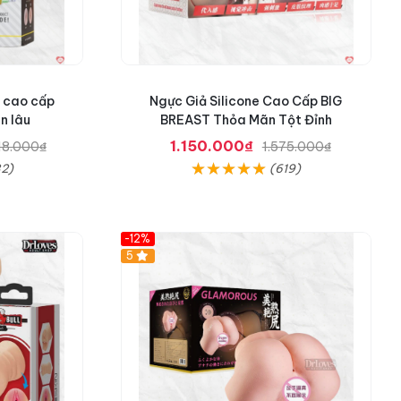
ỹ cao cấp
Ngực Giả Silicone Cao Cấp BIG
n lâu
BREAST Thỏa Mãn Tột Đỉnh
1.150.000₫
18.000₫
1.575.000₫
2)
(619)
-12%
Hot
5