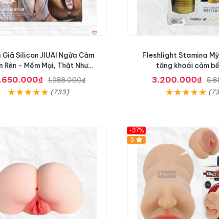
Giả Silicon JIUAI Ngửa Cảm
Fleshlight Stamina M
n Rên - Mềm Mại, Thật Như
tăng khoái cảm bề
Thật
1.650.000₫
3.200.000₫
1.988.000₫
5.8
(733)
(73
-37%
Hot
5