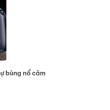
sự bùng nổ cảm
ng điều chỉnh chính xác như
, tạo cảm giác kích thích liên