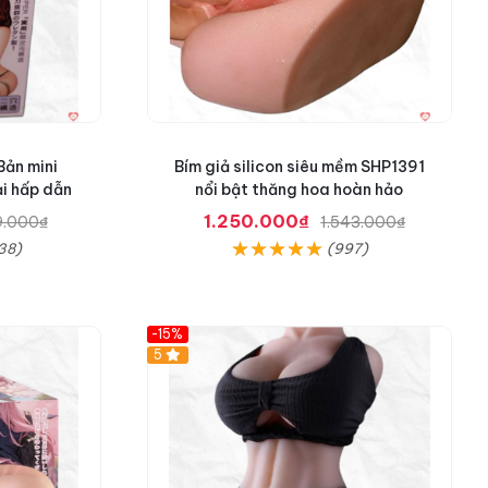
Bản mini
Bím giả silicon siêu mềm SHP1391
i hấp dẫn
nổi bật thăng hoa hoàn hảo
1.250.000₫
9.000₫
1.543.000₫
38)
(997)
-15%
5