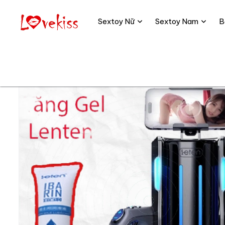
Sextoy Nữ
Sextoy Nam
B
Trang chủ
Sextoy Nam
Âm đạo giả nguyên khối