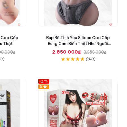
n Cao Cấp
Búp Bê Tình Yêu Silicon Cao Cấp
êu Thật
Rung Cảm Biến Thật Như Người
Mua
2.850.000₫
30.000₫
3.353.000₫
53)
(810)
-27%
5