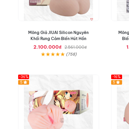
T
h
ủ
D
â
m
Mông Giả JIUAI Silicon Nguyên
Mông 
L
Khối Rung Cảm Biến Hút Hồn
Biế
e
t
2.100.000₫
2.561.000₫
e
(758)
n
K
i
n
-36%
-16%
g
Hot
5
Hot
5
P
r
o
S
i
ê
u
K
h