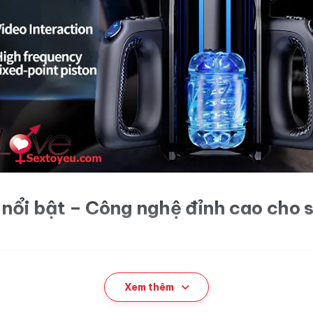
 nổi bật – Công nghệ đỉnh cao cho 
ng điểm cố định tần số cực cao, đầu tần số cao với khả nă
Xem thêm
i 12cm từ trên xuống dưới sẽ ôm trọn và trượt đều dương vật