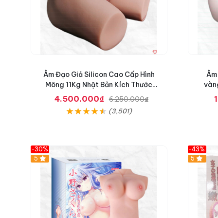
a
n
h
S
ố
n
g
Đ
Âm Đạo Giả Silicon Cao Cấp Hình
Âm 
ộ
Mông 11Kg Nhật Bản Kích Thước
vàn
n
Như Thật
g
4.500.000₫
6.250.000₫
(3,501)
-30%
-43%
Hot
5
5