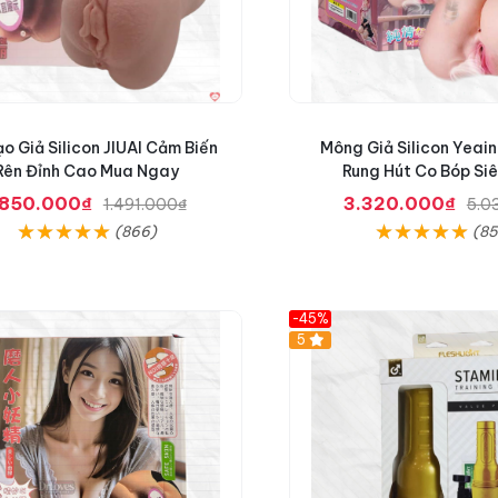
o Giả Silicon JIUAI Cảm Biến
Mông Giả Silicon Yeai
Rên Đỉnh Cao Mua Ngay
Rung Hút Co Bóp Si
850.000₫
3.320.000₫
1.491.000₫
5.0
(866)
(8
-45%
Hot
5