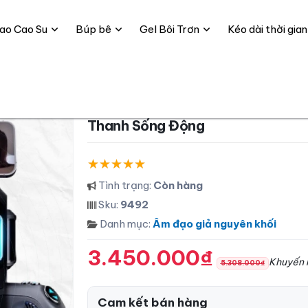
ao Cao Su
Búp bê
Gel Bôi Trơn
Kéo dài thời gian
Cốc Thủ Dâm Leten King Pro Siêu Khỏe Âm
Thanh Sống Động
Tình trạng:
Còn hàng
Sku:
9492
Danh mục:
Âm đạo giả nguyên khối
3.450.000₫
Khuyến 
5.308.000₫
Cam kết bán hàng