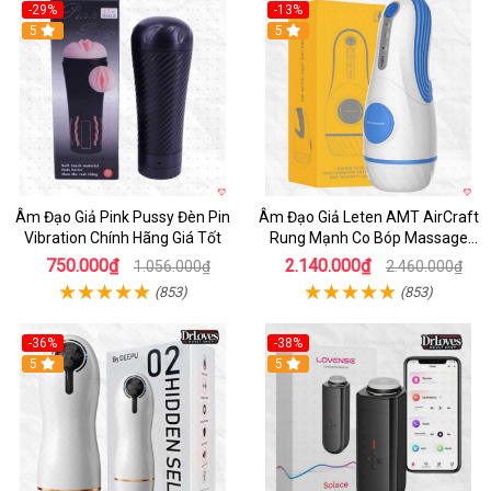
-29%
-13%
5
5
Âm Đạo Giả Pink Pussy Đèn Pin
Âm Đạo Giả Leten AMT AirCraft
Vibration Chính Hãng Giá Tốt
Rung Mạnh Co Bóp Massage
Êm Ái
750.000₫
2.140.000₫
1.056.000₫
2.460.000₫
(853)
(853)
-36%
-38%
Hot
5
Hot
5