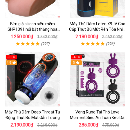
Bím giả silicon siêu mềm
Máy Thủ Dâm Leten X9-IV Cao
SHP1391 nổi bật thăng hoa
Cấp Thụt Bú Mút Rên Tỏa Nhiệt
hoàn hảo
Sạc Pin
1.250.000₫
2.180.000₫
1.543.000₫
3.963.000₫
(997)
(996)
-33%
-40%
Hot
4.9
5
Máy Thủ Dâm Deep Throat Tự
Vòng Rung Tai Thỏ Love
Động Thụt Bú Mút Gắn Tường
Moment Siêu An Toàn Kéo Dài
Thời Gian
2.190.000₫
285.000₫
3.268.000₫
475.000₫