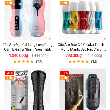
5
Hot
5
Cốc Âm Đạo Giả Long Love Rung
Cốc Âm Đạo Giả Galaku Touch In
Cảm Biến Tự Nhiên, Siêu Thật,
Rung Mạnh, Sạc Pin, Silicon
Sướng
Mềm
1.040.000₫
790.000₫
1.444.000₫
1.145.000₫
(899)
(882)
-31%
-18%
5
5