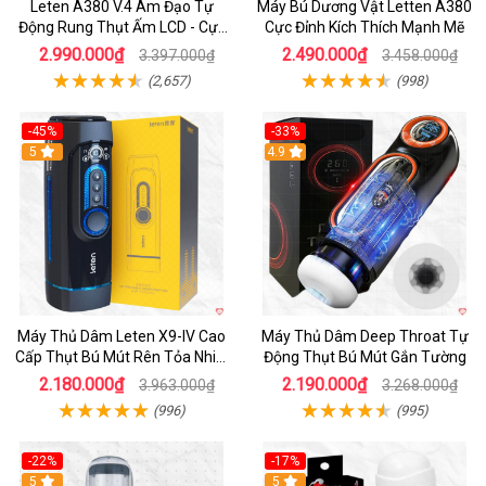
Leten A380 V.4 Âm Đạo Tự
Máy Bú Dương Vật Letten A380
Động Rung Thụt Ấm LCD - Cực
Cực Đỉnh Kích Thích Mạnh Mẽ
Phê
2.990.000₫
2.490.000₫
3.397.000₫
3.458.000₫
(2,657)
(998)
-45%
-33%
Hot
5
Hot
4.9
Máy Thủ Dâm Leten X9-IV Cao
Máy Thủ Dâm Deep Throat Tự
Cấp Thụt Bú Mút Rên Tỏa Nhiệt
Động Thụt Bú Mút Gắn Tường
Sạc Pin
2.180.000₫
2.190.000₫
3.963.000₫
3.268.000₫
(996)
(995)
-22%
-17%
5
5