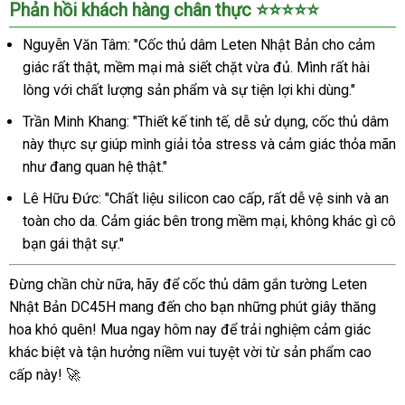
Phản hồi khách hàng chân thực ⭐⭐⭐⭐⭐
Nguyễn Văn Tâm: "Cốc thủ dâm Leten Nhật Bản cho cảm
giác rất thật, mềm mại mà siết chặt vừa đủ. Mình rất hài
lòng với chất lượng sản phẩm và sự tiện lợi khi dùng."
Trần Minh Khang: "Thiết kế tinh tế, dễ sử dụng, cốc thủ dâm
này thực sự giúp mình giải tỏa stress và cảm giác thỏa mãn
như đang quan hệ thật."
Lê Hữu Đức: "Chất liệu silicon cao cấp, rất dễ vệ sinh và an
toàn cho da. Cảm giác bên trong mềm mại, không khác gì cô
bạn gái thật sự."
Đừng chần chừ nữa, hãy để cốc thủ dâm gắn tường Leten
Nhật Bản DC45H mang đến cho bạn những phút giây thăng
hoa khó quên! Mua ngay hôm nay để trải nghiệm cảm giác
khác biệt và tận hưởng niềm vui tuyệt vời từ sản phẩm cao
cấp này! 🚀