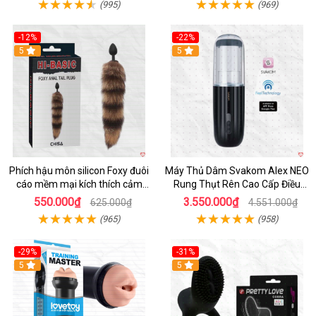
(995)
(969)
-12%
-22%
Hot
5
5
Phích hậu môn silicon Foxy đuôi
Máy Thủ Dâm Svakom Alex NEO
cáo mềm mại kích thích cảm
Rung Thụt Rên Cao Cấp Điều
giác mới
Khiển App
550.000₫
3.550.000₫
625.000₫
4.551.000₫
(965)
(958)
-29%
-31%
Hot
5
5