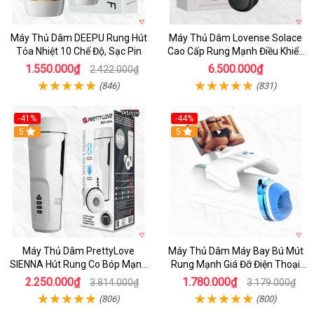
Máy Thủ Dâm DEEPU Rung Hút
Máy Thủ Dâm Lovense Solace
Tỏa Nhiệt 10 Chế Độ, Sạc Pin
Cao Cấp Rung Mạnh Điều Khiển
App
1.550.000₫
6.500.000₫
2.422.000₫
(846)
(831)
-41%
-44%
Hot
5
Hot
5
Máy Thủ Dâm PrettyLove
Máy Thủ Dâm Máy Bay Bú Mút
SIENNA Hút Rung Co Bóp Mạnh
Rung Mạnh Giá Đỡ Điện Thoại
Mẽ Nam
Chính Hãng
2.250.000₫
1.780.000₫
3.814.000₫
3.179.000₫
(806)
(800)