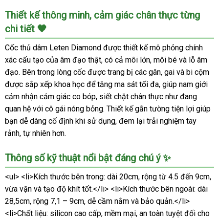
Cốc
Thiết kế thông minh, cảm giác chân thực từng
Thủ
chi tiết 🖤
Dâm
Leten
Cốc thủ dâm Leten Diamond được thiết kế mô phỏng chính
Diamond
xác cấu tạo của âm đạo thật, có cả môi lớn, môi bé và lỗ âm
Nhật
đạo. Bên trong lòng cốc được trang bị các gân, gai và bi cộm
Tự
được sắp xếp khoa học để tăng ma sát tối đa, giúp nam giới
Động
Co
cảm nhận cảm giác co bóp, siết chặt chân thực như đang
Bóp
quan hệ với cô gái nóng bỏng. Thiết kế gắn tường tiện lợi giúp
Siêu
bạn dễ dàng cố định khi sử dụng, đem lại trải nghiệm tay
Thật
rảnh, tự nhiên hơn.
Thông số kỹ thuật nổi bật đáng chú ý ✨
<ul> <li>Kích thước bên trong: dài 20cm, rộng từ 4.5 đến 9cm,
vừa vặn và tạo độ khít tốt.</li> <li>Kích thước bên ngoài: dài
28,5cm, rộng 7,1 – 9cm, dễ cầm nắm và bảo quản.</li>
<li>Chất liệu: silicon cao cấp, mềm mại, an toàn tuyệt đối cho