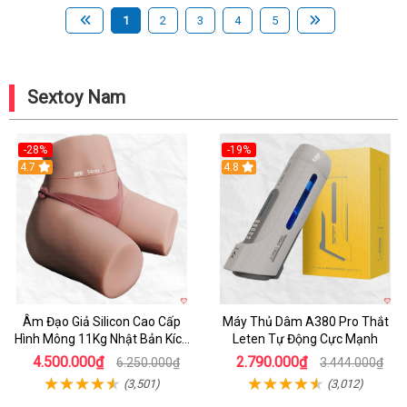
1
2
3
4
5
Sextoy Nam
-28%
-19%
4.7
Hot
4.8
Âm Đạo Giả Silicon Cao Cấp
Máy Thủ Dâm A380 Pro Thắt
Hình Mông 11Kg Nhật Bản Kích
Leten Tự Động Cực Mạnh
Thước Như Thật
4.500.000₫
2.790.000₫
6.250.000₫
3.444.000₫
(3,501)
(3,012)