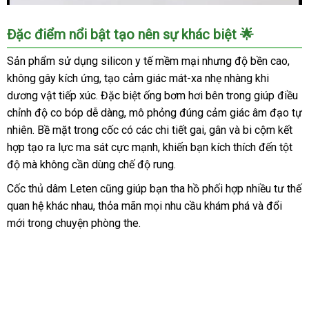
Cốc
Đặc điểm nổi bật tạo nên sự khác biệt 🌟
Thủ
Dâm
Sản phẩm sử dụng silicon y tế mềm mại nhưng độ bền cao,
Leten
không gây kích ứng, tạo cảm giác mát-xa nhẹ nhàng khi
Diamond
dương vật tiếp xúc. Đặc biệt ống bơm hơi bên trong giúp điều
Nhật
chỉnh độ co bóp dễ dàng, mô phỏng đúng cảm giác âm đạo tự
Tự
nhiên. Bề mặt trong cốc có các chi tiết gai, gân và bi cộm kết
Động
hợp tạo ra lực ma sát cực mạnh, khiến bạn kích thích đến tột
Co
Bóp
độ mà không cần dùng chế độ rung.
Siêu
Cốc thủ dâm Leten cũng giúp bạn tha hồ phối hợp nhiều tư thế
Thật
quan hệ khác nhau, thỏa mãn mọi nhu cầu khám phá và đổi
mới trong chuyện phòng the.