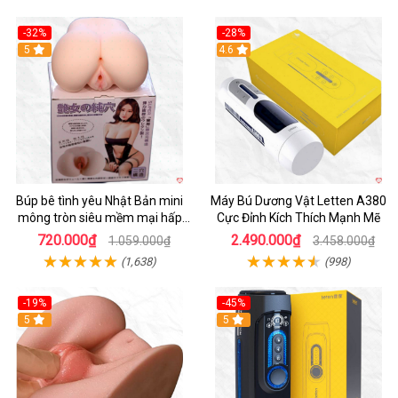
-32%
-28%
Hot
5
Hot
4.6
Búp bê tình yêu Nhật Bản mini
Máy Bú Dương Vật Letten A380
mông tròn siêu mềm mại hấp
Cực Đỉnh Kích Thích Mạnh Mẽ
dẫn
720.000₫
2.490.000₫
1.059.000₫
3.458.000₫
(1,638)
(998)
-19%
-45%
Hot
5
Hot
5