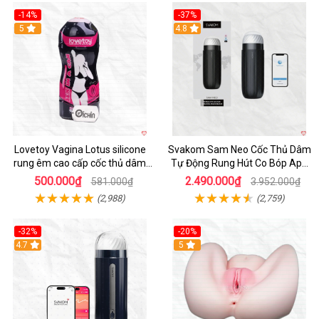
-14%
-37%
Hot
5
4.8
Lovetoy Vagina Lotus silicone
Svakom Sam Neo Cốc Thủ Dâm
rung êm cao cấp cốc thủ dâm
Tự Động Rung Hút Co Bóp App
nam
Điều Khiển
500.000₫
2.490.000₫
581.000₫
3.952.000₫
(2,988)
(2,759)
-32%
-20%
Hot
4.7
Hot
5