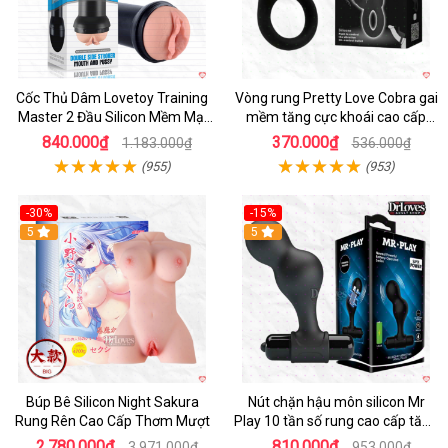
Cốc Thủ Dâm Lovetoy Training
Vòng rung Pretty Love Cobra gai
Master 2 Đầu Silicon Mềm Mại
mềm tăng cực khoái cao cấp
Tiện Lợi
chính hãng
840.000₫
370.000₫
1.183.000₫
536.000₫
(955)
(953)
-30%
-15%
Hot
5
Hot
5
Búp Bê Silicon Night Sakura
Nút chặn hậu môn silicon Mr
Rung Rên Cao Cấp Thơm Mượt
Play 10 tần số rung cao cấp tăng
khoái cảm
2.780.000₫
810.000₫
3.971.000₫
953.000₫