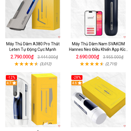
Máy Thủ Dâm A380 Pro Thắt
Máy Thủ Dâm Nam SVAKOM
Leten Tự Động Cực Mạnh
Hannes Neo Điều Khiển App Kích
Thích
2.790.000₫
2.690.000₫
3.444.000₫
3.955.000₫
(3,012)
(2,715)
-12%
-28%
Hot
4.7
Hot
4.6