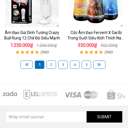
Âm Đạo Giả Dính Tường Crazy
Cốc Âm Đạo Fervent X Gai Bi
Bull Rung 12 Chế Độ Siêu Mạnh
Trong Suốt Siêu Kích Thích Nam
Giới
1.250.000₫
350.000₫
1.506.000₫
402.000₫
(940)
(940)
1
2
3
4
5
SUBMIT