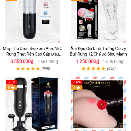
Máy Thủ Dâm Svakom Alex NEO
Âm Đạo Giả Dính Tường Crazy
Rung Thụt Rên Cao Cấp Điều
Bull Rung 12 Chế Độ Siêu Mạnh
Khiển App
3.550.000₫
1.250.000₫
4.551.000₫
1.506.000₫
(958)
(940)
-23%
-16%
5
5