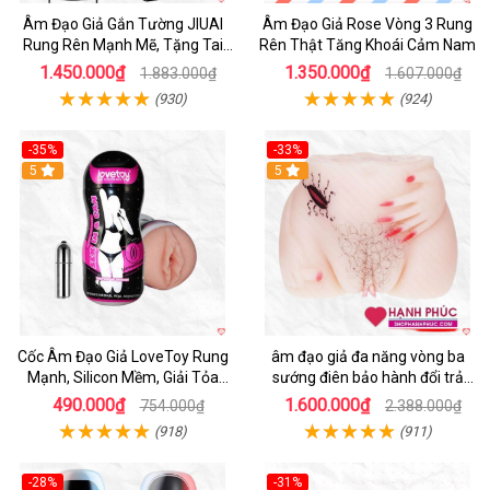
Âm Đạo Giả Gắn Tường JIUAI
Âm Đạo Giả Rose Vòng 3 Rung
Rung Rên Mạnh Mẽ, Tặng Tai
Rên Thật Tăng Khoái Cảm Nam
Nghe
1.450.000₫
1.350.000₫
1.883.000₫
1.607.000₫
(930)
(924)
-35%
-33%
5
5
Cốc Âm Đạo Giả LoveToy Rung
âm đạo giả đa năng vòng ba
Mạnh, Silicon Mềm, Giải Tỏa
sướng điên bảo hành đổi trả
Sinh Lý
nhanh
490.000₫
1.600.000₫
754.000₫
2.388.000₫
(918)
(911)
-28%
-31%