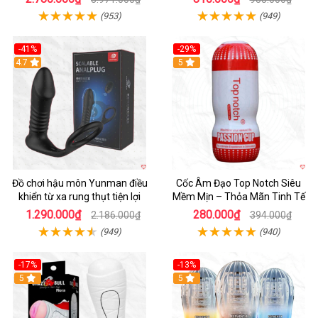
(953)
(949)
-41%
-29%
Hot
4.7
5
Đồ chơi hậu môn Yunman điều
Cốc Âm Đạo Top Notch Siêu
khiển từ xa rung thụt tiện lợi
Mềm Mịn – Thỏa Mãn Tinh Tế
1.290.000₫
280.000₫
2.186.000₫
394.000₫
(949)
(940)
-17%
-13%
5
Hot
5