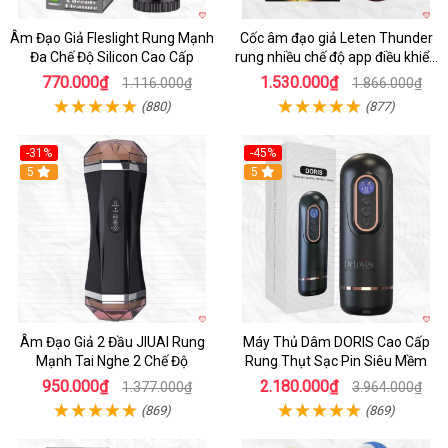
Âm Đạo Giả Fleslight Rung Mạnh
Cốc âm đạo giả Leten Thunder
Đa Chế Độ Silicon Cao Cấp
rung nhiều chế độ app điều khiển
tiện lợi
770.000₫
1.530.000₫
1.116.000₫
1.866.000₫
(880)
(877)
-31%
-45%
5
Hot
5
Âm Đạo Giả 2 Đầu JIUAI Rung
Máy Thủ Dâm DORIS Cao Cấp
Mạnh Tai Nghe 2 Chế Độ
Rung Thụt Sạc Pin Siêu Mềm
950.000₫
2.180.000₫
1.377.000₫
3.964.000₫
(869)
(869)