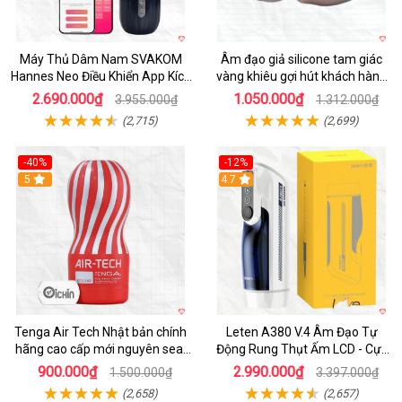
Máy Thủ Dâm Nam SVAKOM
Âm đạo giả silicone tam giác
Hannes Neo Điều Khiển App Kích
vàng khiêu gợi hút khách hàng
Thích
nam
2.690.000₫
1.050.000₫
3.955.000₫
1.312.000₫
(2,715)
(2,699)
-40%
-12%
Hot
5
Hot
4.7
Tenga Air Tech Nhật bản chính
Leten A380 V.4 Âm Đạo Tự
hãng cao cấp mới nguyên seal
Động Rung Thụt Ấm LCD - Cực
giá tốt
Phê
900.000₫
2.990.000₫
1.500.000₫
3.397.000₫
(2,658)
(2,657)