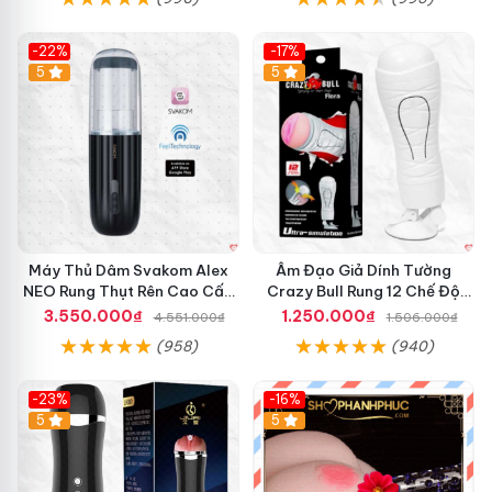
-22%
-17%
5
5
Máy Thủ Dâm Svakom Alex
Âm Đạo Giả Dính Tường
NEO Rung Thụt Rên Cao Cấp
Crazy Bull Rung 12 Chế Độ
Điều Khiển App
Siêu Mạnh
3.550.000₫
1.250.000₫
4.551.000₫
1.506.000₫
(958)
(940)
-23%
-16%
5
5