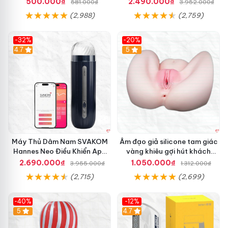
500.000₫
2.490.000₫
581.000₫
3.952.000₫
(2,988)
(2,759)
-32%
-20%
Hot
4.7
Hot
5
Máy Thủ Dâm Nam SVAKOM
Âm đạo giả silicone tam giác
Hannes Neo Điều Khiển App
vàng khiêu gợi hút khách
Kích Thích
hàng nam
2.690.000₫
1.050.000₫
3.955.000₫
1.312.000₫
(2,715)
(2,699)
-40%
-12%
Hot
5
Hot
4.7