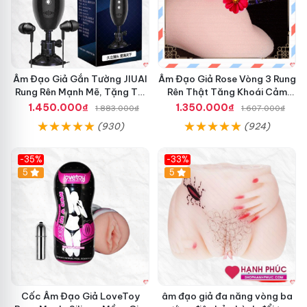
Âm Đạo Giả Gắn Tường JIUAI
Âm Đạo Giả Rose Vòng 3 Rung
Rung Rên Mạnh Mẽ, Tặng Tai
Rên Thật Tăng Khoái Cảm
Nghe
Nam
1.450.000₫
1.350.000₫
1.883.000₫
1.607.000₫
(930)
(924)
-35%
-33%
5
5
Cốc Âm Đạo Giả LoveToy
âm đạo giả đa năng vòng ba