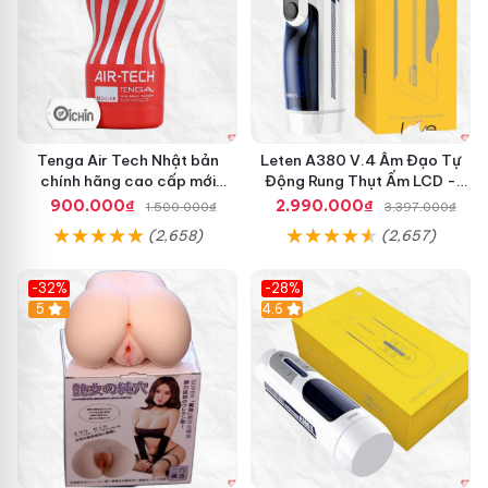
Tenga Air Tech Nhật bản
Leten A380 V.4 Âm Đạo Tự
chính hãng cao cấp mới
Động Rung Thụt Ấm LCD -
nguyên seal giá tốt
Cực Phê
900.000₫
2.990.000₫
1.500.000₫
3.397.000₫
(2,658)
(2,657)
-32%
-28%
Hot
5
Hot
4.6