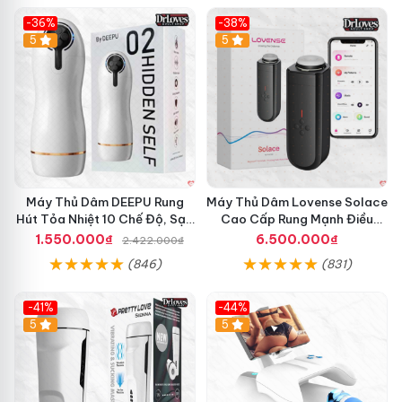
-36%
-38%
Hot
5
Hot
5
Máy Thủ Dâm DEEPU Rung
Máy Thủ Dâm Lovense Solace
Hút Tỏa Nhiệt 10 Chế Độ, Sạc
Cao Cấp Rung Mạnh Điều
Pin
Khiển App
1.550.000₫
6.500.000₫
2.422.000₫
(846)
(831)
-41%
-44%
Hot
5
Hot
5