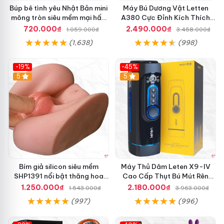
Búp bê tình yêu Nhật Bản mini
Máy Bú Dương Vật Letten
mông tròn siêu mềm mại hấp
A380 Cực Đỉnh Kích Thích
dẫn
Mạnh Mẽ
720.000₫
2.490.000₫
1.059.000₫
3.458.000₫
(1,638)
(998)
-19%
-45%
Hot
5
Hot
5
Bím giả silicon siêu mềm
Máy Thủ Dâm Leten X9-IV
SHP1391 nổi bật thăng hoa
Cao Cấp Thụt Bú Mút Rên
hoàn hảo
Tỏa Nhiệt Sạc Pin
1.250.000₫
2.180.000₫
1.543.000₫
3.963.000₫
(997)
(996)