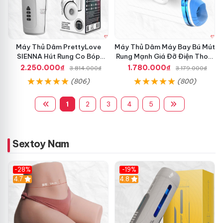
Máy Thủ Dâm PrettyLove
Máy Thủ Dâm Máy Bay Bú Mút
SIENNA Hút Rung Co Bóp
Rung Mạnh Giá Đỡ Điện Thoại
Mạnh Mẽ Nam
Chính Hãng
2.250.000₫
1.780.000₫
3.814.000₫
3.179.000₫
(806)
(800)
1
2
3
4
5
Sextoy Nam
-28%
-19%
4.7
Hot
4.8