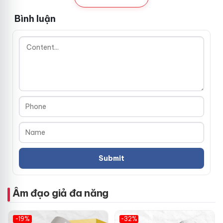
dùng
Bình luận
Chất liệu: silicon y tế mềm mại, bền bỉ, an toàn sức khỏe
Công suất: động cơ mạnh mẽ, hoạt động êm ái, không
gây tiếng ồn khó chịu
Chức năng: tự động rung, thụt với nhiều chế độ khác
nhau, dễ dàng điều chỉnh
Pin sạc: dung lượng lớn, sử dụng lâu dài chỉ với một lần
sạc
Khả năng chống thấm nước tuyệt đối, thuận tiện vệ
sinh và bảo quản
Trải nghiệm người dùng ấn tượng
Âm đạo giả đa năng
⭐️⭐️⭐️⭐️⭐️
-19%
-32%