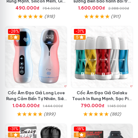
Rung Mạnh, Silicon Mềm, Giải
sướng điên bảo hành đổi trả
Tỏa Sinh Lý
nhanh
490.000₫
1.600.000₫
754.000₫
2.388.000₫
(918)
(911)
-28%
-31%
5
Hot
5
Cốc Âm Đạo Giả Long Love
Cốc Âm Đạo Giả Galaku
Rung Cảm Biến Tự Nhiên, Siêu
Touch In Rung Mạnh, Sạc Pin,
Thật, Sướng
Silicon Mềm
1.040.000₫
790.000₫
1.444.000₫
1.145.000₫
(899)
(882)
-31%
-18%
5
5