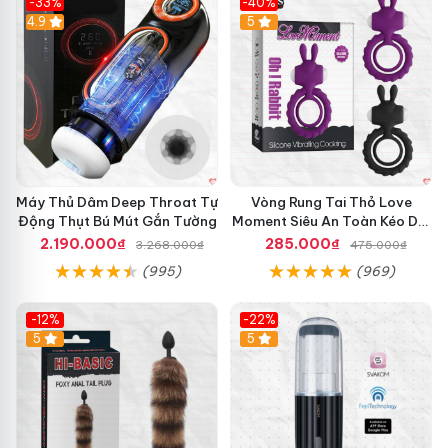
-33%
-40%
Hot
4.9
5
Máy Thủ Dâm Deep Throat Tự
Vòng Rung Tai Thỏ Love
Động Thụt Bú Mút Gắn Tường
Moment Siêu An Toàn Kéo Dài
Thời Gian
2.190.000₫
285.000₫
3.268.000₫
475.000₫
(995)
(969)
-12%
-22%
Hot
5
5