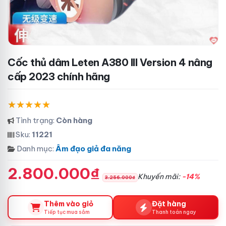
Cốc thủ dâm Leten A380 III Version 4 nâng
cấp 2023 chính hãng
Tình trạng:
Còn hàng
Sku:
11221
Danh mục:
Âm đạo giả đa năng
2.800.000₫
Khuyến mãi:
-14%
3.256.000₫
Thêm vào giỏ
Đặt hàng
Tiếp tục mua sắm
Thanh toán ngay