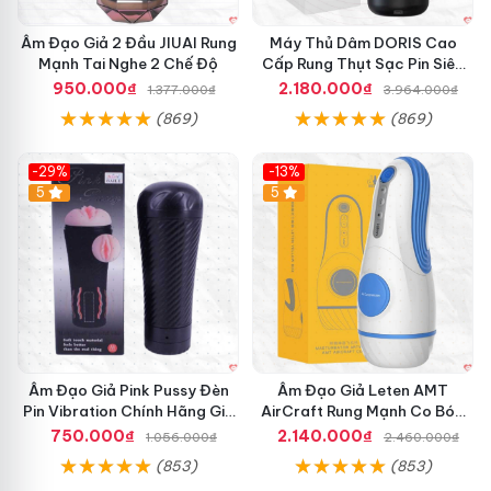
Âm Đạo Giả 2 Đầu JIUAI Rung
Máy Thủ Dâm DORIS Cao
Mạnh Tai Nghe 2 Chế Độ
Cấp Rung Thụt Sạc Pin Siêu
Mềm
950.000₫
2.180.000₫
1.377.000₫
3.964.000₫
(869)
(869)
-29%
-13%
5
5
Âm Đạo Giả Pink Pussy Đèn
Âm Đạo Giả Leten AMT
Pin Vibration Chính Hãng Giá
AirCraft Rung Mạnh Co Bóp
Tốt
Massage Êm Ái
750.000₫
2.140.000₫
1.056.000₫
2.460.000₫
(853)
(853)