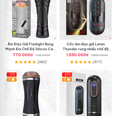
Âm Đạo Giả Fleslight Rung
Cốc âm đạo giả Leten
Mạnh Đa Chế Độ Silicon Cao
Thunder rung nhiều chế độ
Cấp
app điều khiển tiện lợi
770.000₫
1.530.000₫
1.116.000₫
1.866.000₫
(880)
(877)
-31%
-45%
5
Hot
5