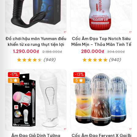
Đồ chơi hậu môn Yunman điều
Cốc Âm Đạo Top Notch Siêu
khiển từ xa rung thụt tiện lợi
Mềm Mịn – Thỏa Mãn Tinh Tế
1.290.000₫
280.000₫
2.186.000₫
394.000₫
(949)
(940)
-17%
-13%
5
Hot
5
Âm Đạo Giả Dính Tường
Cốc Âm Đạo Fervent X Gai Bi