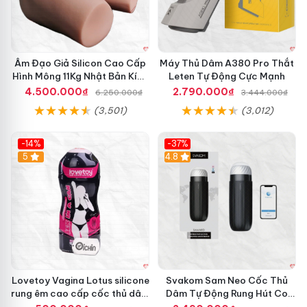
Âm Đạo Giả Silicon Cao Cấp
Máy Thủ Dâm A380 Pro Thắt
Hình Mông 11Kg Nhật Bản Kích
Leten Tự Động Cực Mạnh
Thước Như Thật
4.500.000₫
2.790.000₫
6.250.000₫
3.444.000₫
(3,501)
(3,012)
-14%
-37%
Hot
5
4.8
Lovetoy Vagina Lotus silicone
Svakom Sam Neo Cốc Thủ
rung êm cao cấp cốc thủ dâm
Dâm Tự Động Rung Hút Co
nam
Bóp App Điều Khiển