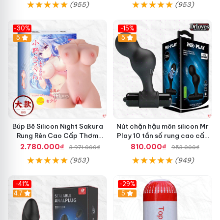
(955)
(953)
-30%
-15%
Hot
5
Hot
5
Búp Bê Silicon Night Sakura
Nút chặn hậu môn silicon Mr
Rung Rên Cao Cấp Thơm
Play 10 tần số rung cao cấp
Mượt
tăng khoái cảm
2.780.000₫
810.000₫
3.971.000₫
953.000₫
(953)
(949)
-41%
-29%
Hot
4.7
5