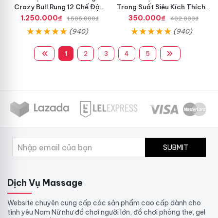
Crazy Bull Rung 12 Chế Độ
Trong Suốt Siêu Kích Thích
Siêu Mạnh
Nam Giới
1.250.000₫
350.000₫
1.506.000₫
402.000₫
(940)
(940)
1
2
3
4
5
SUBMIT
Dịch Vụ Massage
Website chuyên cung cấp các sản phẩm cao cấp dành cho
tình yêu Nam Nữ như đồ chơi người lớn, đồ chơi phòng the, gel