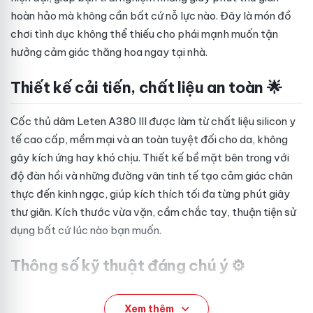
hoàn hảo mà không cần bất cứ nỗ lực nào. Đây là món đồ
chơi tình dục không thể thiếu cho phái mạnh muốn tận
hưởng cảm giác thăng hoa ngay tại nhà.
Thiết kế cải tiến, chất liệu an toàn 🌟
Cốc thủ dâm Leten A380 III được làm từ chất liệu silicon y
tế cao cấp, mềm mại và an toàn tuyệt đối cho da, không
gây kích ứng hay khó chịu. Thiết kế bề mặt bên trong với
độ đàn hồi và những đường vân tinh tế tạo cảm giác chân
thực đến kinh ngạc, giúp kích thích tối đa từng phút giây
thư giãn. Kích thước vừa vặn, cầm chắc tay, thuận tiện sử
dụng bất cứ lúc nào bạn muốn.
Thông số kỹ thuật đáng chú ý ⚙️
Kích thước: chuẩn quốc tế, phù hợp với đa số người
Xem thêm