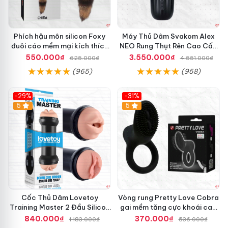
Phích hậu môn silicon Foxy
Máy Thủ Dâm Svakom Alex
đuôi cáo mềm mại kích thích
NEO Rung Thụt Rên Cao Cấp
cảm giác mới
Điều Khiển App
550.000₫
3.550.000₫
625.000₫
4.551.000₫
(965)
(958)
-29%
-31%
Hot
5
5
Cốc Thủ Dâm Lovetoy
Vòng rung Pretty Love Cobra
Training Master 2 Đầu Silicon
gai mềm tăng cực khoái cao
Mềm Mại Tiện Lợi
cấp chính hãng
840.000₫
370.000₫
1.183.000₫
536.000₫