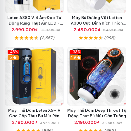
Leten A380 V.4 Âm Đạo Tự
Máy Bú Dương Vật Letten
Động Rung Thụt Ấm LCD -
A380 Cực Đỉnh Kích Thích
Đặt mua ngay hôm nay để tận hưởng sự
Cực Phê
Mạnh Mẽ
2.990.000₫
2.490.000₫
3.397.000₫
3.458.000₫
khác biệt! 🚀
(2,657)
(998)
-45%
-33%
Hot
5
Hot
4.9
Máy Thủ Dâm Leten X9-IV
Máy Thủ Dâm Deep Throat Tự
Cao Cấp Thụt Bú Mút Rên
Động Thụt Bú Mút Gắn Tường
Tỏa Nhiệt Sạc Pin
2.180.000₫
2.190.000₫
3.963.000₫
3.268.000₫
(996)
(995)