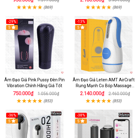
1.377.000₫
3.964.000₫
(869)
(869)
-29%
-13%
5
5
Âm Đạo Giả Pink Pussy Đèn Pin
Âm Đạo Giả Leten AMT AirCraft
Vibration Chính Hãng Giá Tốt
Rung Mạnh Co Bóp Massage
Êm Ái
750.000₫
2.140.000₫
1.056.000₫
2.460.000₫
(853)
(853)
-36%
-38%
Hot
5
Hot
5