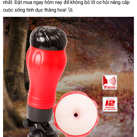
Gắn
nhất. Đặt mua ngay hôm nay để không bỏ lỡ cơ hội nâng cấp
Tường
cuộc sống tình dục thăng hoa! 🚀
Rung
Siêu
Khít
Cho
Nam
AD45B