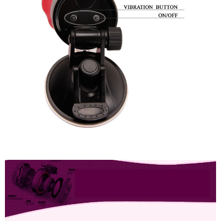
Khít
Cho
Nam
AD45B
Cốc
Thủ
Dâm
Gắn
Tường
Rung