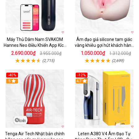
Máy Thủ Dâm Nam SVAKOM
Âm đạo giả silicone tam giác
Hannes Neo Điều Khiển App Kích
vàng khiêu gợi hút khách hàng
Thích
nam
2.690.000₫
1.050.000₫
3.955.000₫
1.312.000₫
(2,715)
(2,699)
-40%
-12%
Hot
5
Hot
4.7
Tenga Air Tech Nhật bản chính
Leten A380 V.4 Âm Đạo Tự