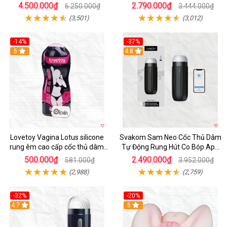
Thước Như Thật
4.500.000₫
2.790.000₫
6.250.000₫
3.444.000₫
(3,501)
(3,012)
-14%
-37%
Hot
5
4.8
Lovetoy Vagina Lotus silicone
Svakom Sam Neo Cốc Thủ Dâm
rung êm cao cấp cốc thủ dâm
Tự Động Rung Hút Co Bóp App
nam
Điều Khiển
500.000₫
2.490.000₫
581.000₫
3.952.000₫
(2,988)
(2,759)
-32%
-20%
Hot
4.7
Hot
5