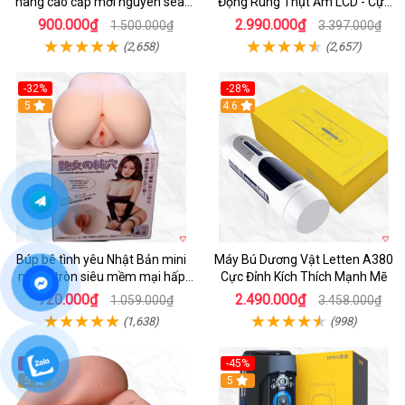
hãng cao cấp mới nguyên seal
Động Rung Thụt Ấm LCD - Cực
giá tốt
Phê
900.000₫
2.990.000₫
1.500.000₫
3.397.000₫
(2,658)
(2,657)
-32%
-28%
Hot
5
Hot
4.6
Búp bê tình yêu Nhật Bản mini
Máy Bú Dương Vật Letten A380
mông tròn siêu mềm mại hấp
Cực Đỉnh Kích Thích Mạnh Mẽ
dẫn
720.000₫
2.490.000₫
1.059.000₫
3.458.000₫
(1,638)
(998)
-19%
-45%
Hot
5
Hot
5