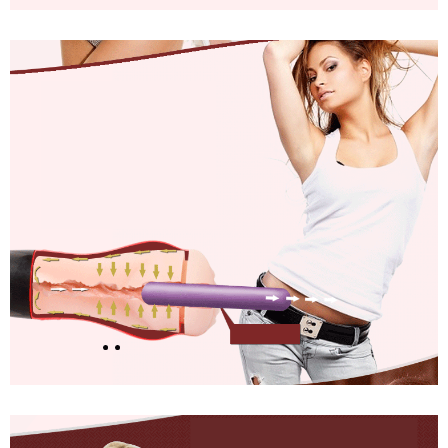
Cốc
Thủ
Dâm
Gắn
Tường
Rung
Siêu
Khít
Cho
Nam
AD45B
Cốc
Thủ