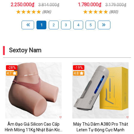
Mẽ Nam
Chính Hãng
2.250.000₫
1.780.000₫
3.814.000₫
3.179.000₫
(806)
(800)
1
2
3
4
5
Sextoy Nam
-28%
-19%
4.7
Hot
4.8
Âm Đạo Giả Silicon Cao Cấp
Máy Thủ Dâm A380 Pro Thắt
Hình Mông 11Kg Nhật Bản Kích
Leten Tự Động Cực Mạnh