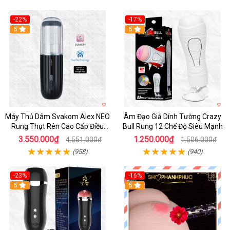
-22%
-17%
5
5
Máy Thủ Dâm Svakom Alex NEO
Âm Đạo Giả Dính Tường Crazy
Rung Thụt Rên Cao Cấp Điều
Bull Rung 12 Chế Độ Siêu Mạnh
Khiển App
3.550.000₫
1.250.000₫
4.551.000₫
1.506.000₫
(958)
(940)
-23%
-16%
5
5