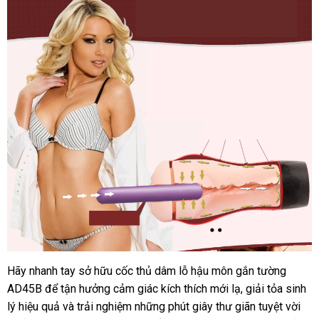
Dâm
Gắn
Tường
Rung
Siêu
Khít
Cho
Nam
AD45B
Hãy nhanh tay sở hữu cốc thủ dâm lỗ hậu môn gắn tường
Cốc
AD45B để tận hưởng cảm giác kích thích mới lạ, giải tỏa sinh
Thủ
Dâm
lý hiệu quả và trải nghiệm những phút giây thư giãn tuyệt vời