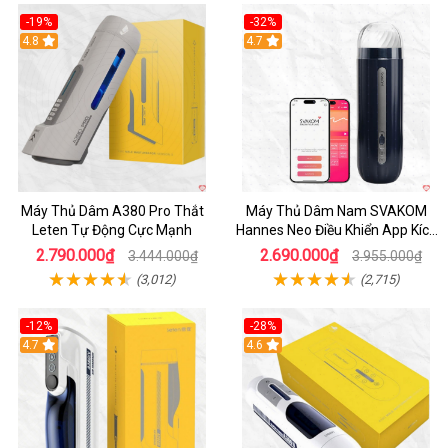
-19%
-32%
Hot
4.8
Hot
4.7
Máy Thủ Dâm A380 Pro Thắt
Máy Thủ Dâm Nam SVAKOM
Leten Tự Động Cực Mạnh
Hannes Neo Điều Khiển App Kích
Thích
2.790.000₫
2.690.000₫
3.444.000₫
3.955.000₫
(3,012)
(2,715)
-12%
-28%
Hot
4.7
Hot
4.6