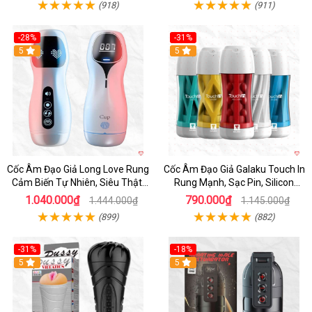
(918)
(911)
-28%
-31%
5
Hot
5
Cốc Âm Đạo Giả Long Love Rung
Cốc Âm Đạo Giả Galaku Touch In
Cảm Biến Tự Nhiên, Siêu Thật,
Rung Mạnh, Sạc Pin, Silicon
Sướng
Mềm
1.040.000₫
790.000₫
1.444.000₫
1.145.000₫
(899)
(882)
-31%
-18%
5
5