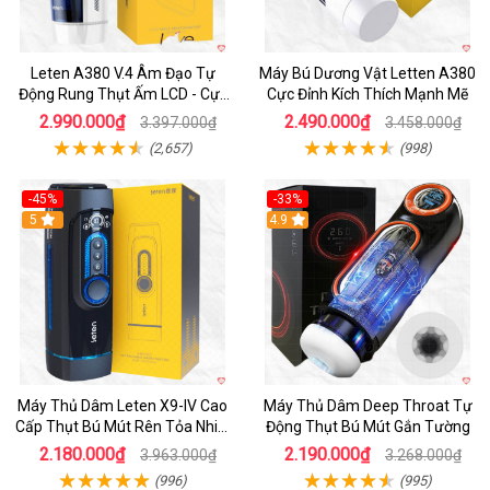
Leten A380 V.4 Âm Đạo Tự
Máy Bú Dương Vật Letten A380
Động Rung Thụt Ấm LCD - Cực
Cực Đỉnh Kích Thích Mạnh Mẽ
Phê
2.990.000₫
2.490.000₫
3.397.000₫
3.458.000₫
(2,657)
(998)
-45%
-33%
Hot
5
Hot
4.9
Máy Thủ Dâm Leten X9-IV Cao
Máy Thủ Dâm Deep Throat Tự
Cấp Thụt Bú Mút Rên Tỏa Nhiệt
Động Thụt Bú Mút Gắn Tường
Sạc Pin
2.180.000₫
2.190.000₫
3.963.000₫
3.268.000₫
(996)
(995)