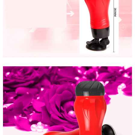
Siêu
Khít
Cho
Nam
AD45B
Cốc
Thủ
Dâm
Gắn
Tường
Rung
Siêu
Khít
Cho
Nam
AD45B