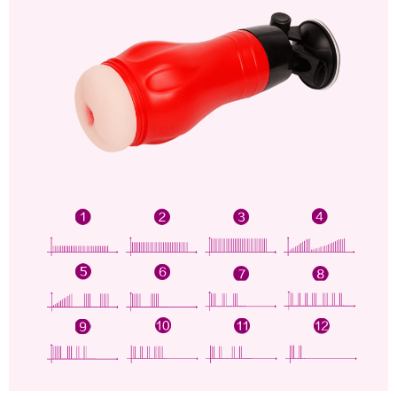
Siêu
Khít
Cho
Nam
AD45B