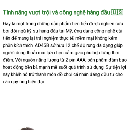
Cốc
Tính năng vượt trội và công nghệ hàng đầu 🇺🇸
Thủ
Dâm
Đây là một trong những sản phẩm tiên tiến được nghiên cứu
Gắn
bởi đội ngũ kỹ sư hàng đầu tại Mỹ, ứng dụng công nghệ cải
Tường
tiến để mang lại trải nghiệm thực tế, mềm mại không kém
Rung
phần kích thích. AD45B sở hữu 12 chế độ rung đa dạng giúp
Siêu
người dùng thoải mái lựa chọn cảm giác phù hợp từng thời
Khít
điểm. Với nguồn năng lượng từ 2 pin AAA, sản phẩm đảm bảo
Cho
Nam
hoạt động bền bỉ, mạnh mẽ suốt quá trình sử dụng. Sự tiện lợi
AD45B
này khiến nó trở thành món đồ chơi cá nhân đáng đầu tư cho
các quý ông hiện đại.