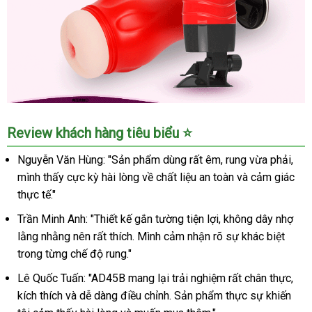
Cốc
Review khách hàng tiêu biểu ⭐
Thủ
Dâm
Nguyễn Văn Hùng: "Sản phẩm dùng rất êm, rung vừa phải,
Gắn
mình thấy cực kỳ hài lòng về chất liệu an toàn và cảm giác
Tường
thực tế."
Rung
Siêu
Trần Minh Anh: "Thiết kế gắn tường tiện lợi, không dây nhợ
Khít
lằng nhằng nên rất thích. Mình cảm nhận rõ sự khác biệt
Cho
trong từng chế độ rung."
Nam
AD45B
Lê Quốc Tuấn: "AD45B mang lại trải nghiệm rất chân thực,
kích thích và dễ dàng điều chỉnh. Sản phẩm thực sự khiến