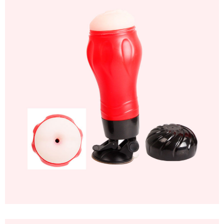
Dâm
Gắn
Tường
Rung
Siêu
Khít
Cho
Nam
AD45B
Cốc