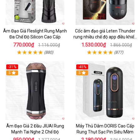
Âm Đạo Giả Fleslight Rung Mạnh
Cốc âm đạo giả Leten Thunder
Đa Chế Độ Silicon Cao Cấp
rung nhiều chế độ app điều khiển
tiện lợi
770.000₫
1.530.000₫
1.116.000₫
1.866.000₫
(880)
(877)
-31%
-45%
5
Hot
5
Âm Đạo Giả 2 Đầu JIUAI Rung
Máy Thủ Dâm DORIS Cao Cấp
Mạnh Tai Nghe 2 Chế Độ
Rung Thụt Sạc Pin Siêu Mềm
950.000₫
2.180.000₫