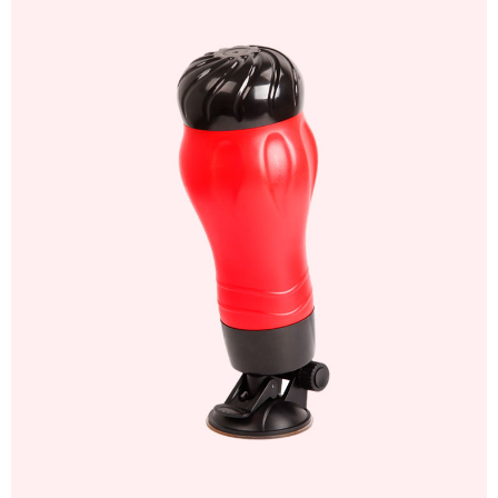
Thủ
Dâm
Gắn
Tường
Rung
Siêu
Khít
Cho
Nam
AD45B