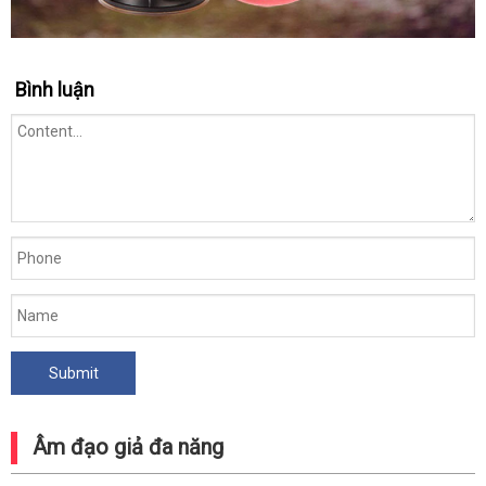
Cốc
Bình luận
Thủ
Dâm
Gắn
Tường
Rung
Siêu
Khít
Cho
Nam
AD45B
Âm đạo giả đa năng