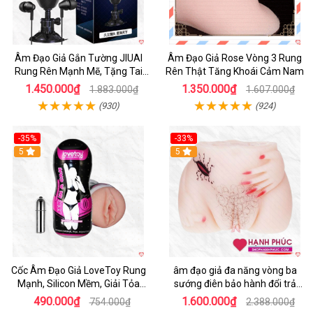
Âm Đạo Giả Gắn Tường JIUAI
Âm Đạo Giả Rose Vòng 3 Rung
Rung Rên Mạnh Mẽ, Tặng Tai
Rên Thật Tăng Khoái Cảm Nam
Nghe
1.450.000₫
1.350.000₫
1.883.000₫
1.607.000₫
(930)
(924)
-35%
-33%
5
5
Cốc Âm Đạo Giả LoveToy Rung
âm đạo giả đa năng vòng ba
Mạnh, Silicon Mềm, Giải Tỏa
sướng điên bảo hành đổi trả
Sinh Lý
nhanh
490.000₫
1.600.000₫
754.000₫
2.388.000₫