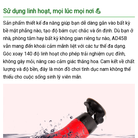
Cốc
Sử dụng linh hoạt, mọi lúc mọi nơi 💪
Thủ
Dâm
Sản phẩm thiết kế đa năng giúp bạn dễ dàng gắn vào bất kỳ
Gắn
bề mặt phẳng nào, tạo độ bám cực chắc và ổn định. Dù bạn ở
Tường
nhà, phòng tắm hay bất kỳ không gian riêng tư nào, AD45B
Rung
vẫn mang đến khoái cảm mãnh liệt với các tư thế đa dạng.
Siêu
Góc xoay 140 độ linh hoạt cho phép trải nghiệm cực đỉnh,
Khít
không gây mỏi, nâng cao cảm giác thăng hoa. Cam kết về chất
Cho
Nam
lượng và độ bền, đây là món đồ chơi tình dục nam không thể
AD45B
thiếu cho cuộc sống sinh lý viên mãn.