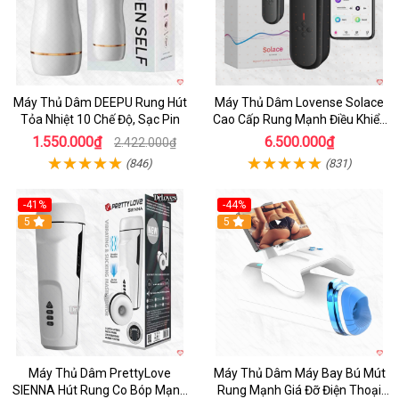
Máy Thủ Dâm DEEPU Rung Hút
Máy Thủ Dâm Lovense Solace
Tỏa Nhiệt 10 Chế Độ, Sạc Pin
Cao Cấp Rung Mạnh Điều Khiển
App
1.550.000₫
6.500.000₫
2.422.000₫
(846)
(831)
-41%
-44%
Hot
5
Hot
5
Máy Thủ Dâm PrettyLove
Máy Thủ Dâm Máy Bay Bú Mút
SIENNA Hút Rung Co Bóp Mạnh
Rung Mạnh Giá Đỡ Điện Thoại