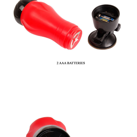
Cốc
Thủ
Dâm
Gắn
Tường
Rung
Siêu