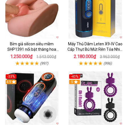
Bím giả silicon siêu mềm
Máy Thủ Dâm Leten X9-IV Cao
SHP1391 nổi bật thăng hoa
Cấp Thụt Bú Mút Rên Tỏa Nhiệt
hoàn hảo
Sạc Pin
1.250.000₫
2.180.000₫
1.543.000₫
3.963.000₫
(997)
(996)
-33%
-40%
Hot
4.9
5