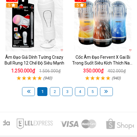
5
Hot
5
Âm Đạo Giả Dính Tường Crazy
Cốc Âm Đạo Fervent X Gai Bi
Bull Rung 12 Chế Độ Siêu Mạnh
Trong Suốt Siêu Kích Thích Nam
Giới
1.250.000₫
350.000₫
1.506.000₫
402.000₫
(940)
(940)
1
2
3
4
5