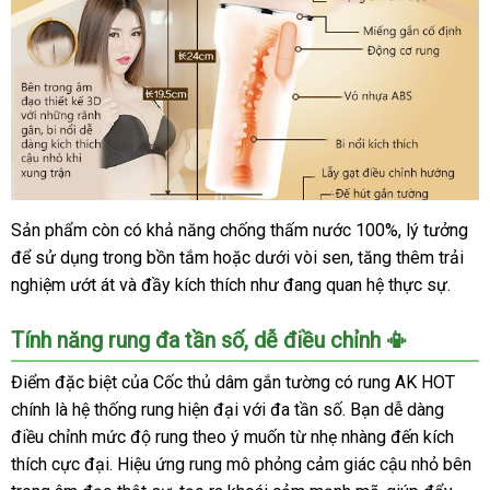
Sản phẩm còn có khả năng chống thấm nước 100%, lý tưởng
Cốc
để sử dụng trong bồn tắm hoặc dưới vòi sen, tăng thêm trải
thủ
dâm
nghiệm ướt át và đầy kích thích như đang quan hệ thực sự.
gắn
tường
Tính năng rung đa tần số, dễ điều chỉnh 📳
rung
mạnh
Điểm đặc biệt của Cốc thủ dâm gắn tường có rung AK HOT
kích
chính là hệ thống rung hiện đại với đa tần số. Bạn dễ dàng
thích
điều chỉnh mức độ rung theo ý muốn từ nhẹ nhàng đến kích
chuẩn
thích cực đại. Hiệu ứng rung mô phỏng cảm giác cậu nhỏ bên
HOT