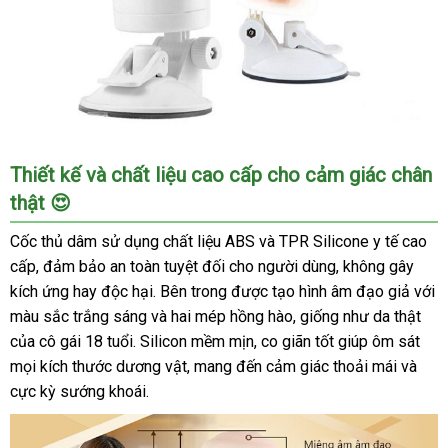
Cốc
Thiết kế và chất liệu cao cấp cho cảm giác chân
thủ
thật 😍
dâm
gắn
Cốc thủ dâm sử dụng chất liệu ABS và TPR Silicone y tế cao
tường
cấp, đảm bảo an toàn tuyệt đối cho người dùng, không gây
rung
kích ứng hay độc hại. Bên trong được tạo hình âm đạo giả với
mạnh
màu sắc trắng sáng và hai mép hồng hào, giống như da thật
kích
thích
của cô gái 18 tuổi. Silicon mềm mịn, co giãn tốt giúp ôm sát
chuẩn
mọi kích thước dương vật, mang đến cảm giác thoải mái và
HOT
cực kỳ sướng khoái.