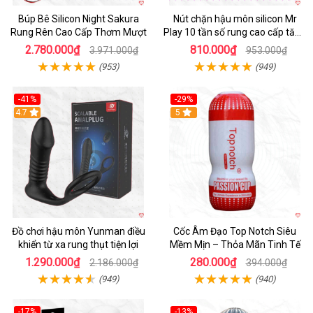
Búp Bê Silicon Night Sakura
Nút chặn hậu môn silicon Mr
Rung Rên Cao Cấp Thơm Mượt
Play 10 tần số rung cao cấp tăng
khoái cảm
2.780.000₫
810.000₫
3.971.000₫
953.000₫
(953)
(949)
-41%
-29%
Hot
4.7
5
Đồ chơi hậu môn Yunman điều
Cốc Âm Đạo Top Notch Siêu
khiển từ xa rung thụt tiện lợi
Mềm Mịn – Thỏa Mãn Tinh Tế
1.290.000₫
280.000₫
2.186.000₫
394.000₫
(949)
(940)
-17%
-13%