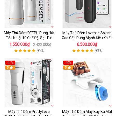
Máy Thủ Dâm DEEPU Rung Hút
Máy Thủ Dâm Lovense Solace
Tỏa Nhiệt 10 Chế Độ, Sạc Pin
Cao Cấp Rung Mạnh Điều Khiển
App
1.550.000₫
6.500.000₫
2.422.000₫
(846)
(831)
-41%
-44%
Hot
5
Hot
5
Máy Thủ Dâm PrettyLove
Máy Thủ Dâm Máy Bay Bú Mút