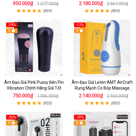
950.000₫
2.180.000₫
1.377.000₫
3.964.000₫
(869)
(869)
-29%
-13%
5
5
Âm Đạo Giả Pink Pussy Đèn Pin
Âm Đạo Giả Leten AMT AirCraft
Vibration Chính Hãng Giá Tốt
Rung Mạnh Co Bóp Massage
Êm Ái
750.000₫
2.140.000₫
1.056.000₫
2.460.000₫
(853)
(853)
-36%
-38%
Hot
5
Hot
5