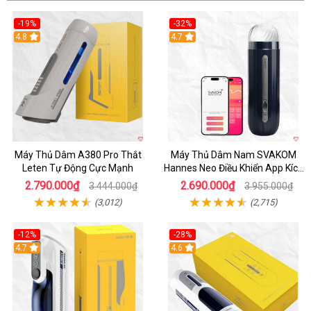
-19%
-32%
Hot
4.8
Hot
4.7
Máy Thủ Dâm A380 Pro Thắt
Máy Thủ Dâm Nam SVAKOM
Leten Tự Động Cực Mạnh
Hannes Neo Điều Khiển App Kích
Thích
2.790.000₫
2.690.000₫
3.444.000₫
3.955.000₫
(3,012)
(2,715)
-12%
-28%
Hot
4.7
Hot
4.6