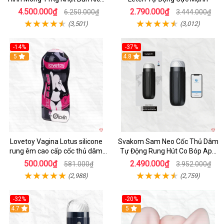
Thước Như Thật
4.500.000₫
2.790.000₫
6.250.000₫
3.444.000₫
(3,501)
(3,012)
-14%
-37%
Hot
5
4.8
Lovetoy Vagina Lotus silicone
Svakom Sam Neo Cốc Thủ Dâm
rung êm cao cấp cốc thủ dâm
Tự Động Rung Hút Co Bóp App
nam
Điều Khiển
500.000₫
2.490.000₫
581.000₫
3.952.000₫
(2,988)
(2,759)
-32%
-20%
Hot
4.7
Hot
5