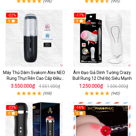
(996)
(995)
-22%
-17%
5
5
Máy Thủ Dâm Svakom Alex NEO
Âm Đạo Giả Dính Tường Crazy
Rung Thụt Rên Cao Cấp Điều
Bull Rung 12 Chế Độ Siêu Mạnh
Khiển App
3.550.000₫
1.250.000₫
4.551.000₫
1.506.000₫
(958)
(940)
-23%
-16%
5
5