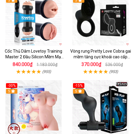
Hot
5
5
Cốc Thủ Dâm Lovetoy Training
Vòng rung Pretty Love Cobra gai
Master 2 Đầu Silicon Mềm Mại
mềm tăng cực khoái cao cấp
Tiện Lợi
chính hãng
840.000₫
370.000₫
1.183.000₫
536.000₫
(955)
(953)
-30%
-15%
Hot
5
Hot
5