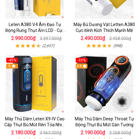
Leten A380 V.4 Âm Đạo Tự
Máy Bú Dương Vật Letten A380
Động Rung Thụt Ấm LCD - Cực
Cực Đỉnh Kích Thích Mạnh Mẽ
Phê
2.990.000₫
2.490.000₫
3.397.000₫
3.458.000₫
(2,657)
(998)
-45%
-33%
Hot
5
Hot
4.9
Máy Thủ Dâm Leten X9-IV Cao
Máy Thủ Dâm Deep Throat Tự
Cấp Thụt Bú Mút Rên Tỏa Nhiệt
Động Thụt Bú Mút Gắn Tường
Sạc Pin
2.180.000₫
2.190.000₫
3.963.000₫
3.268.000₫