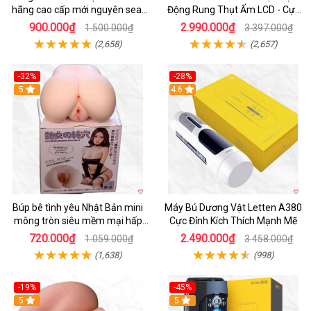
hãng cao cấp mới nguyên seal
Động Rung Thụt Ấm LCD - Cực
giá tốt
Phê
900.000₫
2.990.000₫
1.500.000₫
3.397.000₫
(2,658)
(2,657)
-32%
-28%
Hot
5
Hot
4.6
Búp bê tình yêu Nhật Bản mini
Máy Bú Dương Vật Letten A380
mông tròn siêu mềm mại hấp
Cực Đỉnh Kích Thích Mạnh Mẽ
dẫn
720.000₫
2.490.000₫
1.059.000₫
3.458.000₫
(1,638)
(998)
-19%
-45%
Hot
5
Hot
5