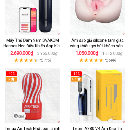
Máy Thủ Dâm Nam SVAKOM
Âm đạo giả silicone tam giác
Hannes Neo Điều Khiển App Kích
vàng khiêu gợi hút khách hàng
Thích
nam
2.690.000₫
1.050.000₫
3.955.000₫
1.312.000₫
(2,715)
(2,699)
-40%
-12%
Hot
5
Hot
4.7
Tenga Air Tech Nhật bản chính
Leten A380 V.4 Âm Đạo Tự