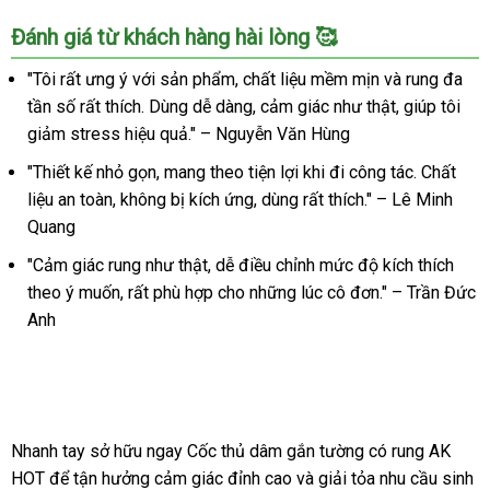
Cốc
Đánh giá từ khách hàng hài lòng 🥰
thủ
dâm
"Tôi rất ưng ý với sản phẩm, chất liệu mềm mịn và rung đa
gắn
tần số rất thích. Dùng dễ dàng, cảm giác như thật, giúp tôi
tường
giảm stress hiệu quả." – Nguyễn Văn Hùng
rung
mạnh
"Thiết kế nhỏ gọn, mang theo tiện lợi khi đi công tác. Chất
kích
liệu an toàn, không bị kích ứng, dùng rất thích." – Lê Minh
thích
Quang
chuẩn
HOT
"Cảm giác rung như thật, dễ điều chỉnh mức độ kích thích
theo ý muốn, rất phù hợp cho những lúc cô đơn." – Trần Đức
Anh
Nhanh tay sở hữu ngay Cốc thủ dâm gắn tường có rung AK
HOT để tận hưởng cảm giác đỉnh cao và giải tỏa nhu cầu sinh