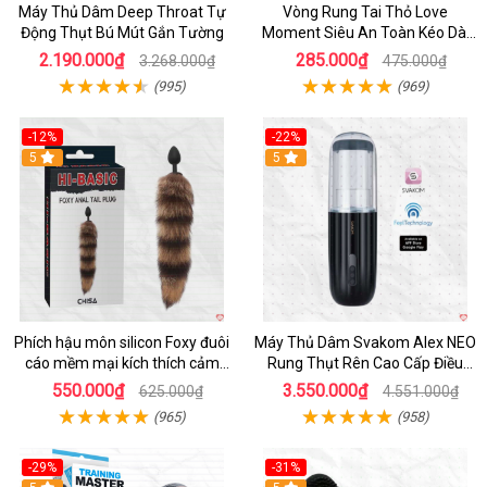
Máy Thủ Dâm Deep Throat Tự
Vòng Rung Tai Thỏ Love
Động Thụt Bú Mút Gắn Tường
Moment Siêu An Toàn Kéo Dài
Thời Gian
2.190.000₫
285.000₫
3.268.000₫
475.000₫
(995)
(969)
-12%
-22%
Hot
5
5
Phích hậu môn silicon Foxy đuôi
Máy Thủ Dâm Svakom Alex NEO
cáo mềm mại kích thích cảm
Rung Thụt Rên Cao Cấp Điều
giác mới
Khiển App
550.000₫
3.550.000₫
625.000₫
4.551.000₫
(965)
(958)
-29%
-31%