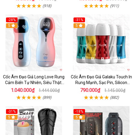
(918)
(911)
-28%
-31%
5
Hot
5
Cốc Âm Đạo Giả Long Love Rung
Cốc Âm Đạo Giả Galaku Touch In
Cảm Biến Tự Nhiên, Siêu Thật,
Rung Mạnh, Sạc Pin, Silicon
Sướng
Mềm
1.040.000₫
790.000₫
1.444.000₫
1.145.000₫
(899)
(882)
-31%
-18%
5
5