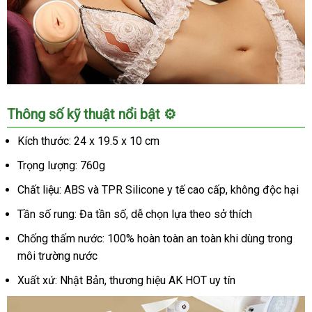
Cốc
Thông số kỹ thuật nổi bật ⚙️
thủ
dâm
Kích thước: 24 x 19.5 x 10 cm
gắn
Trọng lượng: 760g
tường
rung
Chất liệu: ABS và TPR Silicone y tế cao cấp, không độc hại
mạnh
kích
Tần số rung: Đa tần số, dễ chọn lựa theo sở thích
thích
Chống thấm nước: 100% hoàn toàn an toàn khi dùng trong
chuẩn
môi trường nước
HOT
Xuất xứ: Nhật Bản, thương hiệu AK HOT uy tín