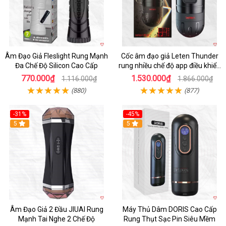
Âm Đạo Giả Fleslight Rung Mạnh
Cốc âm đạo giả Leten Thunder
Đa Chế Độ Silicon Cao Cấp
rung nhiều chế độ app điều khiển
tiện lợi
770.000₫
1.530.000₫
1.116.000₫
1.866.000₫
(880)
(877)
-31%
-45%
5
Hot
5
Âm Đạo Giả 2 Đầu JIUAI Rung
Máy Thủ Dâm DORIS Cao Cấp
Mạnh Tai Nghe 2 Chế Độ
Rung Thụt Sạc Pin Siêu Mềm