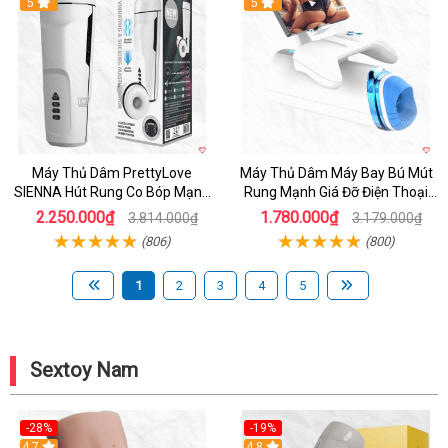
Hot
5
Hot
5
Máy Thủ Dâm PrettyLove
Máy Thủ Dâm Máy Bay Bú Mút
SIENNA Hút Rung Co Bóp Mạnh
Rung Mạnh Giá Đỡ Điện Thoại
Mẽ Nam
Chính Hãng
2.250.000₫
1.780.000₫
3.814.000₫
3.179.000₫
(806)
(800)
1
2
3
4
5
Sextoy Nam
-28%
-19%
4.7
Hot
4.8