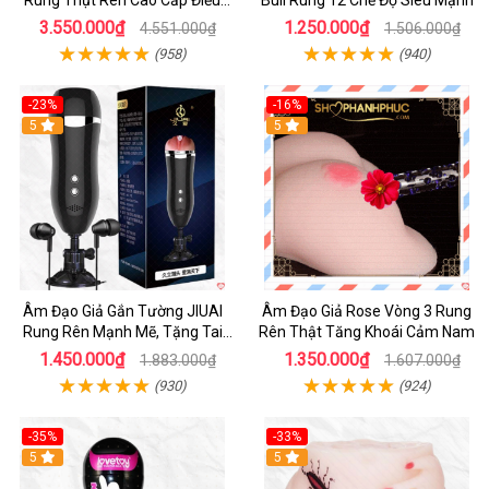
Khiển App
3.550.000₫
1.250.000₫
4.551.000₫
1.506.000₫
(958)
(940)
-23%
-16%
5
5
Âm Đạo Giả Gắn Tường JIUAI
Âm Đạo Giả Rose Vòng 3 Rung
Rung Rên Mạnh Mẽ, Tặng Tai
Rên Thật Tăng Khoái Cảm Nam
Nghe
1.450.000₫
1.350.000₫
1.883.000₫
1.607.000₫
(930)
(924)
-35%
-33%
5
5