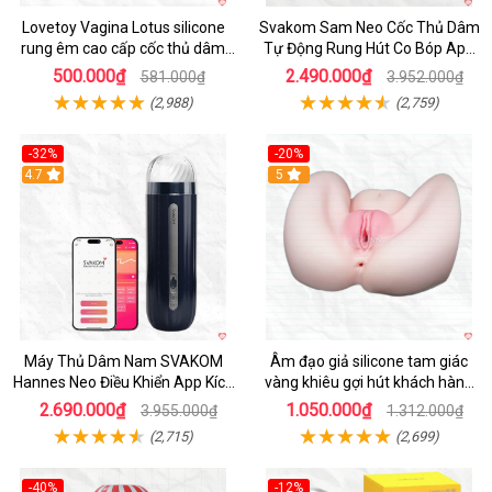
Lovetoy Vagina Lotus silicone
Svakom Sam Neo Cốc Thủ Dâm
rung êm cao cấp cốc thủ dâm
Tự Động Rung Hút Co Bóp App
nam
Điều Khiển
500.000₫
2.490.000₫
581.000₫
3.952.000₫
(2,988)
(2,759)
-32%
-20%
Hot
4.7
Hot
5
Máy Thủ Dâm Nam SVAKOM
Âm đạo giả silicone tam giác
Hannes Neo Điều Khiển App Kích
vàng khiêu gợi hút khách hàng
Thích
nam
2.690.000₫
1.050.000₫
3.955.000₫
1.312.000₫
(2,715)
(2,699)
-40%
-12%