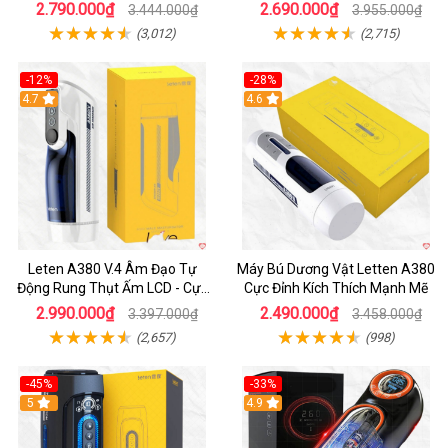
Thích
2.790.000₫
2.690.000₫
3.444.000₫
3.955.000₫
(3,012)
(2,715)
-12%
-28%
Hot
4.7
Hot
4.6
Leten A380 V.4 Âm Đạo Tự
Máy Bú Dương Vật Letten A380
Động Rung Thụt Ấm LCD - Cực
Cực Đỉnh Kích Thích Mạnh Mẽ
Phê
2.990.000₫
2.490.000₫
3.397.000₫
3.458.000₫
(2,657)
(998)
-45%
-33%
Hot
5
Hot
4.9