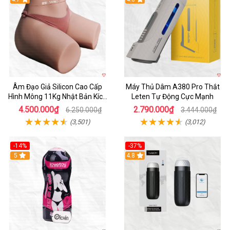
Âm Đạo Giả Silicon Cao Cấp
Máy Thủ Dâm A380 Pro Thắt
Hình Mông 11Kg Nhật Bản Kích
Leten Tự Động Cực Mạnh
Thước Như Thật
4.500.000₫
2.790.000₫
6.250.000₫
3.444.000₫
(3,501)
(3,012)
-14%
-37%
Hot
5
4.8