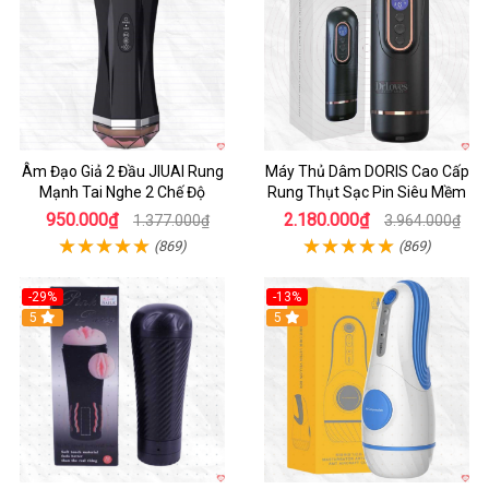
Âm Đạo Giả 2 Đầu JIUAI Rung
Máy Thủ Dâm DORIS Cao Cấp
Mạnh Tai Nghe 2 Chế Độ
Rung Thụt Sạc Pin Siêu Mềm
950.000₫
2.180.000₫
1.377.000₫
3.964.000₫
(869)
(869)
-29%
-13%
5
5