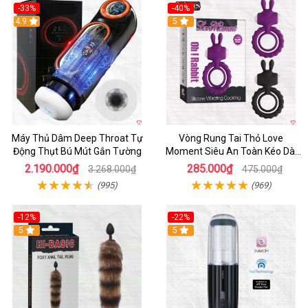
-33%
-40%
Hot
4.9
5
Máy Thủ Dâm Deep Throat Tự
Vòng Rung Tai Thỏ Love
Động Thụt Bú Mút Gắn Tường
Moment Siêu An Toàn Kéo Dài
Thời Gian
2.190.000₫
285.000₫
3.268.000₫
475.000₫
(995)
(969)
-12%
-22%
Hot
5
5