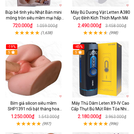
Búp bê tình yêu Nhật Bản mini
Máy Bú Dương Vật Letten A380
mông tròn siêu mềm mại hấp
Cực Đỉnh Kích Thích Mạnh Mẽ
dẫn
720.000₫
2.490.000₫
1.059.000₫
3.458.000₫
(1,638)
(998)
-19%
-45%
Hot
5
Hot
5
Bím giả silicon siêu mềm
Máy Thủ Dâm Leten X9-IV Cao
SHP1391 nổi bật thăng hoa
Cấp Thụt Bú Mút Rên Tỏa Nhiệt
hoàn hảo
Sạc Pin
1.250.000₫
2.180.000₫
1.543.000₫
3.963.000₫
(997)
(996)