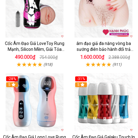
Cốc Âm Đạo Giả LoveToy Rung
âm đạo giả đa năng vòng ba
Mạnh, Silicon Mềm, Giải Tỏa
sướng điên bảo hành đổi trả
Sinh Lý
nhanh
490.000₫
1.600.000₫
754.000₫
2.388.000₫
(918)
(911)
-28%
-31%
5
Hot
5
Cốc Âm Đạo Giả Long Love Rung
Cốc Âm Đạo Giả Galaku Touch In