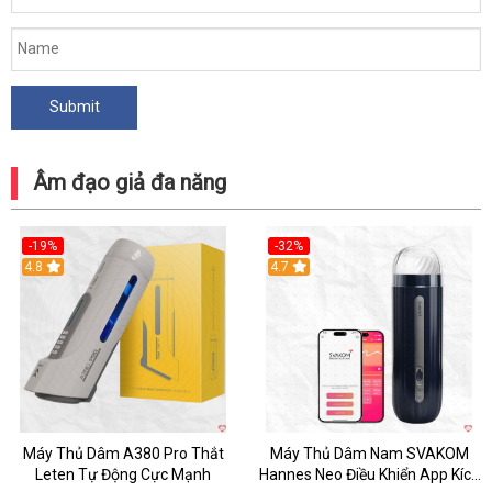
Âm đạo giả đa năng
-19%
-32%
Hot
4.8
Hot
4.7
Máy Thủ Dâm A380 Pro Thắt
Máy Thủ Dâm Nam SVAKOM
Leten Tự Động Cực Mạnh
Hannes Neo Điều Khiển App Kích