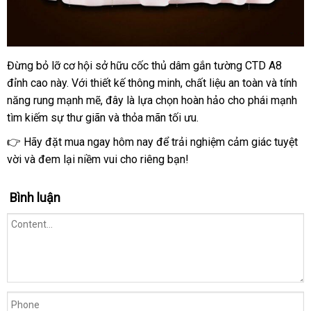
trọng
Đừng bỏ lỡ cơ hội sở hữu cốc thủ dâm gắn tường CTD A8
Cốc
đỉnh cao này. Với thiết kế thông minh, chất liệu an toàn và tính
thủ
dâm
năng rung mạnh mẽ, đây là lựa chọn hoàn hảo cho phái mạnh
CTD
tìm kiếm sự thư giãn và thỏa mãn tối ưu.
A8
👉 Hãy đặt mua ngay hôm nay để trải nghiệm cảm giác tuyệt
gắn
vời và đem lại niềm vui cho riêng bạn!
tường
rung
mạnh
Bình luận
thiết
kế
sang
trọng