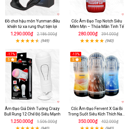
Đồ chơi hậu môn Yunman điều
Cốc Âm Đạo Top Notch Siêu
khiển từ xa rung thụt tiện lợi
Mềm Mịn – Thỏa Mãn Tinh Tế
1.290.000₫
280.000₫
2.186.000₫
394.000₫
(949)
(940)
-17%
-13%
5
Hot
5
Âm Đạo Giả Dính Tường Crazy
Cốc Âm Đạo Fervent X Gai Bi
Bull Rung 12 Chế Độ Siêu Mạnh
Trong Suốt Siêu Kích Thích Nam
Giới
1.250.000₫
350.000₫
1.506.000₫
402.000₫
(940)
(940)