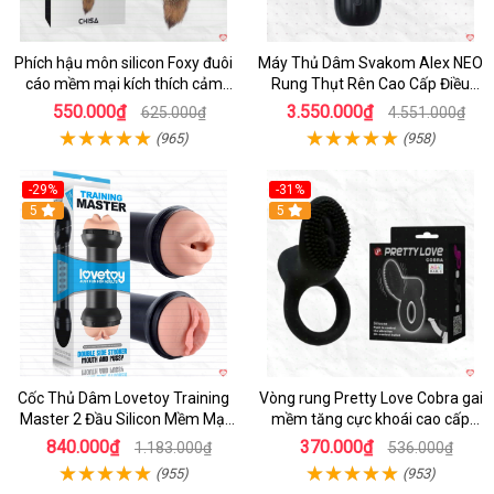
Phích hậu môn silicon Foxy đuôi
Máy Thủ Dâm Svakom Alex NEO
cáo mềm mại kích thích cảm
Rung Thụt Rên Cao Cấp Điều
giác mới
Khiển App
550.000₫
3.550.000₫
625.000₫
4.551.000₫
(965)
(958)
-29%
-31%
Hot
5
5
Cốc Thủ Dâm Lovetoy Training
Vòng rung Pretty Love Cobra gai
Master 2 Đầu Silicon Mềm Mại
mềm tăng cực khoái cao cấp
Tiện Lợi
chính hãng
840.000₫
370.000₫
1.183.000₫
536.000₫
(955)
(953)