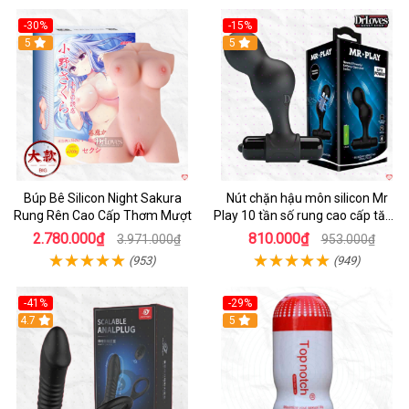
-30%
-15%
Hot
5
Hot
5
Búp Bê Silicon Night Sakura
Nút chặn hậu môn silicon Mr
Rung Rên Cao Cấp Thơm Mượt
Play 10 tần số rung cao cấp tăng
khoái cảm
2.780.000₫
810.000₫
3.971.000₫
953.000₫
(953)
(949)
-41%
-29%
Hot
4.7
5