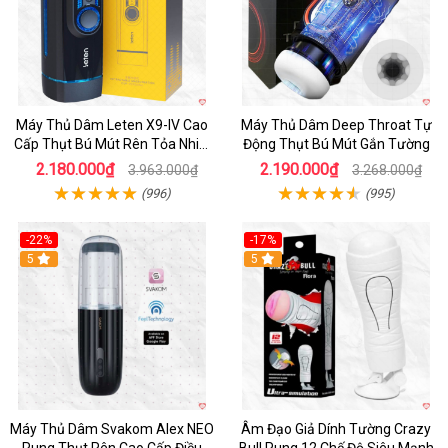
Máy Thủ Dâm Leten X9-IV Cao
Máy Thủ Dâm Deep Throat Tự
Cấp Thụt Bú Mút Rên Tỏa Nhiệt
Động Thụt Bú Mút Gắn Tường
Sạc Pin
2.180.000₫
2.190.000₫
3.963.000₫
3.268.000₫
(996)
(995)
-22%
-17%
5
5
Máy Thủ Dâm Svakom Alex NEO
Âm Đạo Giả Dính Tường Crazy
Rung Thụt Rên Cao Cấp Điều
Bull Rung 12 Chế Độ Siêu Mạnh