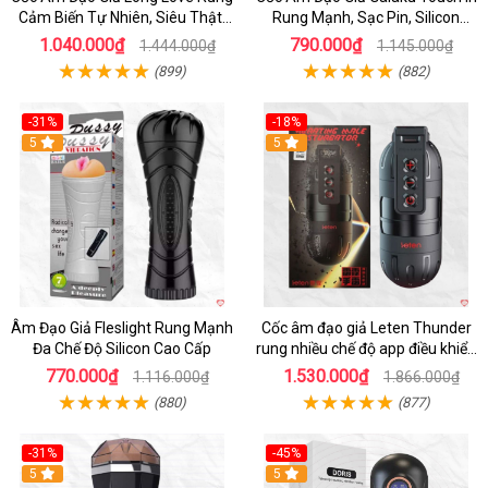
Cảm Biến Tự Nhiên, Siêu Thật,
Rung Mạnh, Sạc Pin, Silicon
Sướng
Mềm
1.040.000₫
790.000₫
1.444.000₫
1.145.000₫
(899)
(882)
-31%
-18%
5
5
Âm Đạo Giả Fleslight Rung Mạnh
Cốc âm đạo giả Leten Thunder
Đa Chế Độ Silicon Cao Cấp
rung nhiều chế độ app điều khiển
tiện lợi
770.000₫
1.530.000₫
1.116.000₫
1.866.000₫
(880)
(877)
-31%
-45%
5
Hot
5