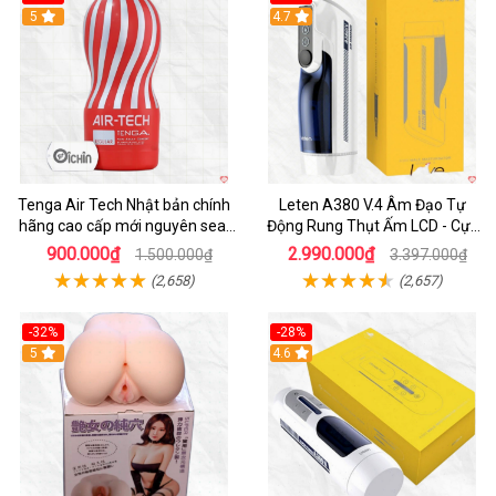
Hot
5
Hot
4.7
Tenga Air Tech Nhật bản chính
Leten A380 V.4 Âm Đạo Tự
hãng cao cấp mới nguyên seal
Động Rung Thụt Ấm LCD - Cực
giá tốt
Phê
900.000₫
2.990.000₫
1.500.000₫
3.397.000₫
(2,658)
(2,657)
-32%
-28%
Hot
5
Hot
4.6