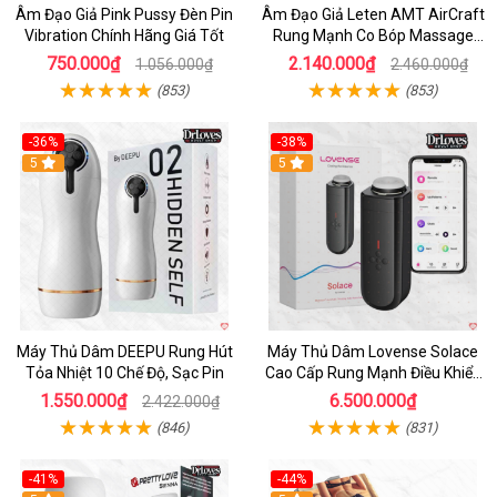
Âm Đạo Giả Pink Pussy Đèn Pin
Âm Đạo Giả Leten AMT AirCraft
Vibration Chính Hãng Giá Tốt
Rung Mạnh Co Bóp Massage
Êm Ái
750.000₫
2.140.000₫
1.056.000₫
2.460.000₫
(853)
(853)
-36%
-38%
Hot
5
Hot
5
Máy Thủ Dâm DEEPU Rung Hút
Máy Thủ Dâm Lovense Solace
Tỏa Nhiệt 10 Chế Độ, Sạc Pin
Cao Cấp Rung Mạnh Điều Khiển
App
1.550.000₫
6.500.000₫
2.422.000₫
(846)
(831)
-41%
-44%