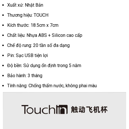
Touch
Xuất xứ: Nhật Bản
Rung
Thương hiệu: TOUCH
Đa
Tần
Kích thước: 18.5cm x 7cm
Sạc
USB
Chất liệu: Nhựa ABS + Silicon cao cấp
Kích
Chế độ rung: 20 tần số đa dạng
Thích
Mua
Pin: Sạc USB tiện lợi
Ngay
Độ bền: Sử dụng ổn định trong 5 năm
Bảo hành: 3 tháng
Tính năng: Chống thấm nước, không phai màu