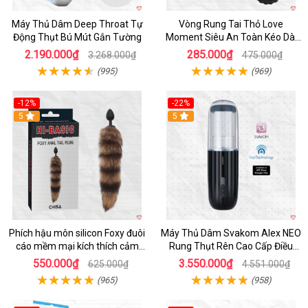
Máy Thủ Dâm Deep Throat Tự
Vòng Rung Tai Thỏ Love
Động Thụt Bú Mút Gắn Tường
Moment Siêu An Toàn Kéo Dài
Thời Gian
2.190.000₫
285.000₫
3.268.000₫
475.000₫
(995)
(969)
-12%
-22%
Hot
5
5
Phích hậu môn silicon Foxy đuôi
Máy Thủ Dâm Svakom Alex NEO
cáo mềm mại kích thích cảm
Rung Thụt Rên Cao Cấp Điều
giác mới
Khiển App
550.000₫
3.550.000₫
625.000₫
4.551.000₫
(965)
(958)