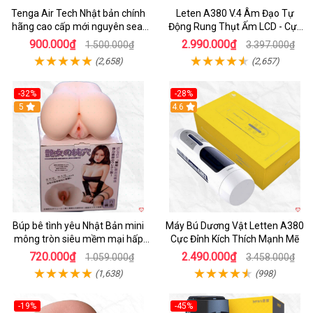
Tenga Air Tech Nhật bản chính
Leten A380 V.4 Âm Đạo Tự
hãng cao cấp mới nguyên seal
Động Rung Thụt Ấm LCD - Cực
giá tốt
Phê
900.000₫
2.990.000₫
1.500.000₫
3.397.000₫
(2,658)
(2,657)
-32%
-28%
Hot
5
Hot
4.6
Búp bê tình yêu Nhật Bản mini
Máy Bú Dương Vật Letten A380
mông tròn siêu mềm mại hấp
Cực Đỉnh Kích Thích Mạnh Mẽ
dẫn
720.000₫
2.490.000₫
1.059.000₫
3.458.000₫
(1,638)
(998)
-19%
-45%