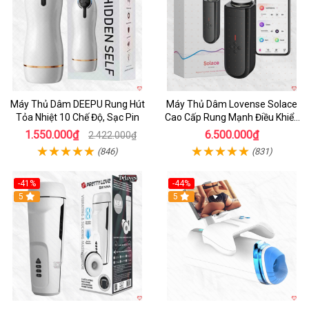
Máy Thủ Dâm DEEPU Rung Hút
Máy Thủ Dâm Lovense Solace
Tỏa Nhiệt 10 Chế Độ, Sạc Pin
Cao Cấp Rung Mạnh Điều Khiển
App
1.550.000₫
6.500.000₫
2.422.000₫
(846)
(831)
-41%
-44%
Hot
5
Hot
5