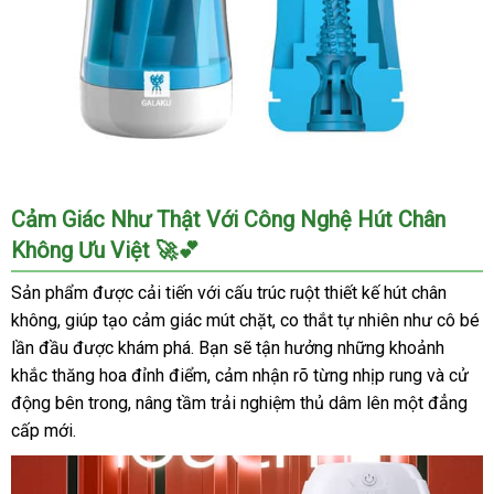
Cốc
Cảm Giác Như Thật Với Công Nghệ Hút Chân
Galaku
Không Ưu Việt 🚀💕
Touch
Rung
Sản phẩm được cải tiến với cấu trúc ruột thiết kế hút chân
Đa
không, giúp tạo cảm giác mút chặt, co thắt tự nhiên như cô bé
Tần
lần đầu được khám phá. Bạn sẽ tận hưởng những khoảnh
Sạc
khắc thăng hoa đỉnh điểm, cảm nhận rõ từng nhịp rung và cử
USB
Kích
động bên trong, nâng tầm trải nghiệm thủ dâm lên một đẳng
Thích
cấp mới.
Mua
Ngay