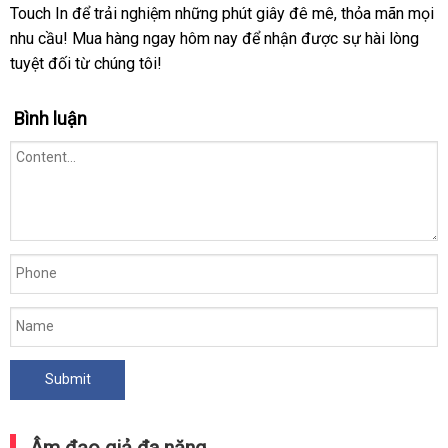
Galaku
Touch In để trải nghiệm những phút giây đê mê, thỏa mãn mọi
Touch
nhu cầu! Mua hàng ngay hôm nay để nhận được sự hài lòng
Rung
tuyệt đối từ chúng tôi!
Đa
Tần
Sạc
Bình luận
USB
Kích
Thích
Mua
Ngay
Âm đạo giả đa năng