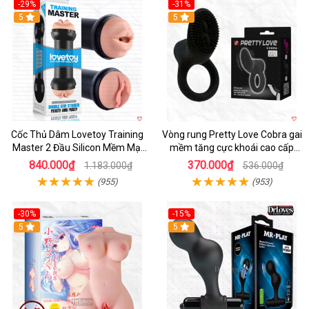
-29%
-31%
Hot
5
5
Cốc Thủ Dâm Lovetoy Training
Vòng rung Pretty Love Cobra gai
Master 2 Đầu Silicon Mềm Mại
mềm tăng cực khoái cao cấp
Tiện Lợi
chính hãng
840.000₫
370.000₫
1.183.000₫
536.000₫
(955)
(953)
-30%
-15%
Hot
5
Hot
5