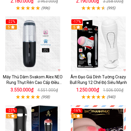
2.180.000₫
2.190.000₫
3.963.000₫
3.268.000₫
(996)
(995)
-22%
-17%
5
5
Máy Thủ Dâm Svakom Alex NEO
Âm Đạo Giả Dính Tường Crazy
Rung Thụt Rên Cao Cấp Điều
Bull Rung 12 Chế Độ Siêu Mạnh
Khiển App
3.550.000₫
1.250.000₫
4.551.000₫
1.506.000₫
(958)
(940)
-23%
-16%
5
5