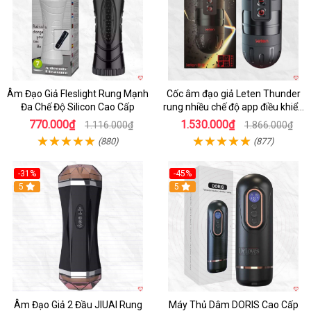
Âm Đạo Giả Fleslight Rung Mạnh
Cốc âm đạo giả Leten Thunder
Đa Chế Độ Silicon Cao Cấp
rung nhiều chế độ app điều khiển
tiện lợi
770.000₫
1.530.000₫
1.116.000₫
1.866.000₫
(880)
(877)
-31%
-45%
5
Hot
5
Âm Đạo Giả 2 Đầu JIUAI Rung
Máy Thủ Dâm DORIS Cao Cấp