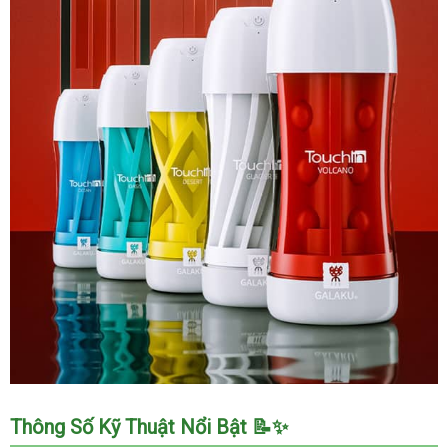
Cốc
Thông Số Kỹ Thuật Nổi Bật 📝✨
Galaku