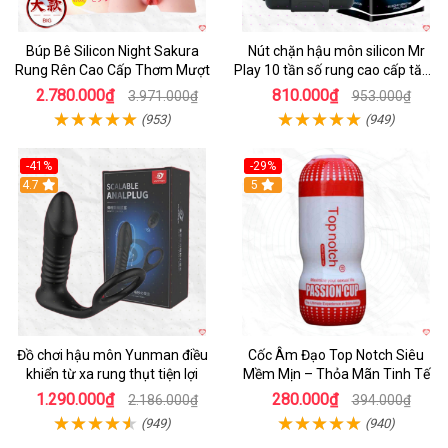
Búp Bê Silicon Night Sakura
Nút chặn hậu môn silicon Mr
Rung Rên Cao Cấp Thơm Mượt
Play 10 tần số rung cao cấp tăng
khoái cảm
2.780.000₫
810.000₫
3.971.000₫
953.000₫
(953)
(949)
-41%
-29%
Hot
4.7
5
Đồ chơi hậu môn Yunman điều
Cốc Âm Đạo Top Notch Siêu
khiển từ xa rung thụt tiện lợi
Mềm Mịn – Thỏa Mãn Tinh Tế
1.290.000₫
280.000₫
2.186.000₫
394.000₫
(949)
(940)