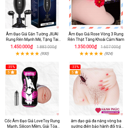
Âm Đạo Giả Gắn Tường JIUAI
Âm Đạo Giả Rose Vòng 3 Rung
Rung Rên Mạnh Mẽ, Tặng Tai
Rên Thật Tăng Khoái Cảm Nam
Nghe
1.450.000₫
1.350.000₫
1.883.000₫
1.607.000₫
(930)
(924)
-35%
-33%
5
5
Cốc Âm Đạo Giả LoveToy Rung
âm đạo giả đa năng vòng ba
Mạnh, Silicon Mềm, Giải Tỏa
sướng điên bảo hành đổi trả