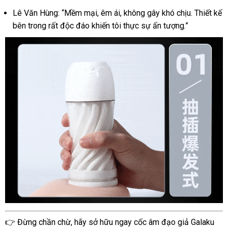
Kích
Lê Văn Hùng: “Mềm mại, êm ái, không gây khó chịu. Thiết kế
Thích
Mua
bên trong rất độc đáo khiến tôi thực sự ấn tượng.”
Ngay
Cốc
👉 Đừng chần chừ, hãy sở hữu ngay cốc âm đạo giả Galaku