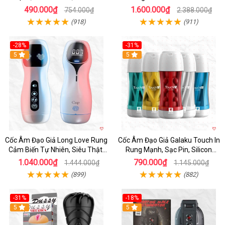
Sinh Lý
nhanh
490.000₫
1.600.000₫
754.000₫
2.388.000₫
(918)
(911)
-28%
-31%
5
Hot
5
Cốc Âm Đạo Giả Long Love Rung
Cốc Âm Đạo Giả Galaku Touch In
Cảm Biến Tự Nhiên, Siêu Thật,
Rung Mạnh, Sạc Pin, Silicon
Sướng
Mềm
1.040.000₫
790.000₫
1.444.000₫
1.145.000₫
(899)
(882)
-31%
-18%
5
5