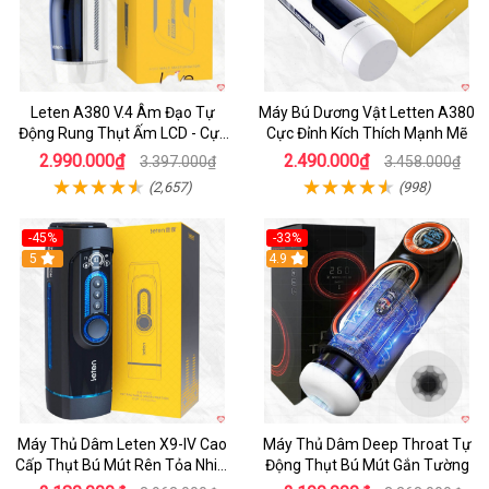
Leten A380 V.4 Âm Đạo Tự
Máy Bú Dương Vật Letten A380
Động Rung Thụt Ấm LCD - Cực
Cực Đỉnh Kích Thích Mạnh Mẽ
Phê
2.990.000₫
2.490.000₫
3.397.000₫
3.458.000₫
(2,657)
(998)
-45%
-33%
Hot
5
Hot
4.9
Máy Thủ Dâm Leten X9-IV Cao
Máy Thủ Dâm Deep Throat Tự
Cấp Thụt Bú Mút Rên Tỏa Nhiệt
Động Thụt Bú Mút Gắn Tường
Sạc Pin