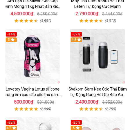
Âm Đạo Giả Silicon Cao Cấp
Máy Thủ Dâm A380 Pro Thắt
Hình Mông 11Kg Nhật Bản Kích
Leten Tự Động Cực Mạnh
Thước Như Thật
4.500.000₫
2.790.000₫
6.250.000₫
3.444.000₫
(3,501)
(3,012)
-14%
-37%
Hot
5
4.8
Lovetoy Vagina Lotus silicone
Svakom Sam Neo Cốc Thủ Dâm
rung êm cao cấp cốc thủ dâm
Tự Động Rung Hút Co Bóp App
nam
Điều Khiển
500.000₫
2.490.000₫
581.000₫
3.952.000₫
(2,988)
(2,759)
-32%
-20%
Hot
4.7
Hot
5