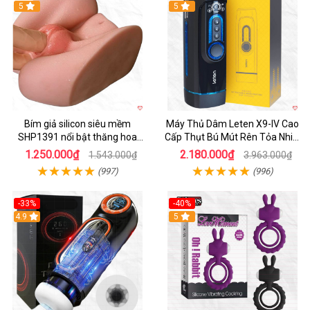
Hot
5
Hot
5
Bím giả silicon siêu mềm
Máy Thủ Dâm Leten X9-IV Cao
SHP1391 nổi bật thăng hoa
Cấp Thụt Bú Mút Rên Tỏa Nhiệt
hoàn hảo
Sạc Pin
1.250.000₫
2.180.000₫
1.543.000₫
3.963.000₫
(997)
(996)
-33%
-40%
Hot
4.9
5