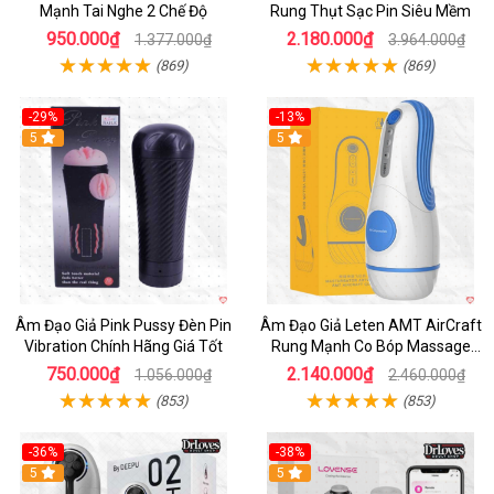
Mạnh Tai Nghe 2 Chế Độ
Rung Thụt Sạc Pin Siêu Mềm
950.000₫
2.180.000₫
1.377.000₫
3.964.000₫
(869)
(869)
-29%
-13%
5
5
Âm Đạo Giả Pink Pussy Đèn Pin
Âm Đạo Giả Leten AMT AirCraft
Vibration Chính Hãng Giá Tốt
Rung Mạnh Co Bóp Massage
Êm Ái
750.000₫
2.140.000₫
1.056.000₫
2.460.000₫
(853)
(853)
-36%
-38%
Hot
5
Hot
5