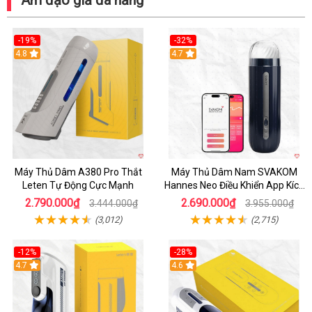
-19%
-32%
Hot
4.8
Hot
4.7
Máy Thủ Dâm A380 Pro Thắt
Máy Thủ Dâm Nam SVAKOM
Leten Tự Động Cực Mạnh
Hannes Neo Điều Khiển App Kích
Thích
2.790.000₫
2.690.000₫
3.444.000₫
3.955.000₫
(3,012)
(2,715)
-12%
-28%
Hot
4.7
Hot
4.6