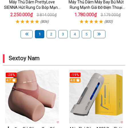
Máy Thủ Dâm PrettyLove
Máy Thủ Dâm Máy Bay Bú Mút
SIENNA Hút Rung Co Bóp Mạnh
Rung Mạnh Giá Đỡ Điện Thoại
Mẽ Nam
Chính Hãng
2.250.000₫
1.780.000₫
3.814.000₫
3.179.000₫
(806)
(800)
1
2
3
4
5
Sextoy Nam
-28%
-19%
4.7
Hot
4.8