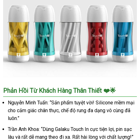
Cốc
Phản Hồi Từ Khách Hàng Thân Thiết ❤️🌟
Galaku
Touch
Nguyễn Minh Tuấn: “Sản phẩm tuyệt vời! Silicone mềm mại
Rung
cho cảm giác chân thực, chế độ rung đa dạng vô cùng đã
Đa
luôn.”
Tần
Sạc
Trần Anh Khoa: “Dùng Galaku Touch In cực tiện lợi, pin sạc
USB
lâu và rất dễ mang theo đi xa. Rất hài lòng với chất lượng!”