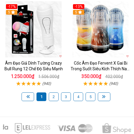
-17%
-13%
5
Hot
5
Âm Đạo Giả Dính Tường Crazy
Cốc Âm Đạo Fervent X Gai Bi
Bull Rung 12 Chế Độ Siêu Mạnh
Trong Suốt Siêu Kích Thích Nam
Giới
1.250.000₫
350.000₫
1.506.000₫
402.000₫
(940)
(940)
1
2
3
4
5