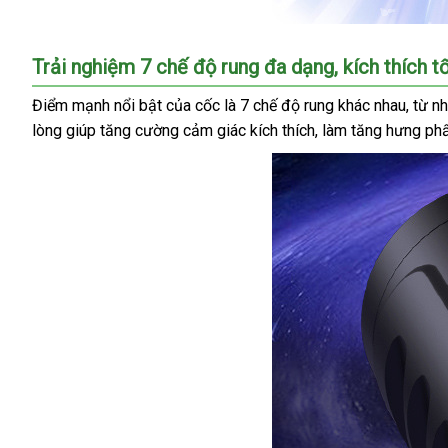
Cốc
Trải nghiệm 7 chế độ rung đa dạng, kích thích tố
đèn
pin
Điểm mạnh nổi bật của cốc là 7 chế độ rung khác nhau, từ nh
đầu
lòng giúp tăng cường cảm giác kích thích, làm tăng hưng phấ
trâu
lớn
7
chế
độ
rung
siêu
bền
giá
tốt