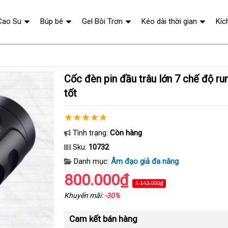
Cao Su
Búp bê
Gel Bôi Trơn
Kéo dài thời gian
Kíc
Cốc đèn pin đầu trâu lớn 7 chế độ rung siêu bền giá
tốt
Tình trạng:
Còn hàng
Sku:
10732
Danh mục:
Âm đạo giả đa năng
800.000₫
1.143.000₫
Khuyến mãi:
-30%
Cam kết bán hàng