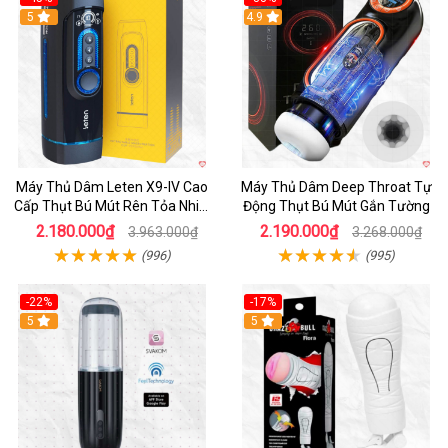
Hot
5
Hot
4.9
Máy Thủ Dâm Leten X9-IV Cao
Máy Thủ Dâm Deep Throat Tự
Cấp Thụt Bú Mút Rên Tỏa Nhiệt
Động Thụt Bú Mút Gắn Tường
Sạc Pin
2.180.000₫
2.190.000₫
3.963.000₫
3.268.000₫
(996)
(995)
-22%
-17%
5
5