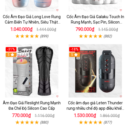
Cốc Âm Đạo Giả Long Love Rung
Cốc Âm Đạo Giả Galaku Touch In
Cảm Biến Tự Nhiên, Siêu Thật,
Rung Mạnh, Sạc Pin, Silicon
Sướng
Mềm
1.040.000₫
790.000₫
1.444.000₫
1.145.000₫
(899)
(882)
-31%
-18%
5
5
Âm Đạo Giả Fleslight Rung Mạnh
Cốc âm đạo giả Leten Thunder
Đa Chế Độ Silicon Cao Cấp
rung nhiều chế độ app điều khiển
tiện lợi
770.000₫
1.530.000₫
1.116.000₫
1.866.000₫
(880)
(877)