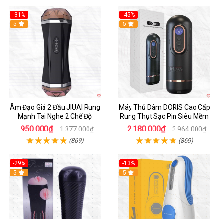
-31%
-45%
5
Hot
5
Âm Đạo Giả 2 Đầu JIUAI Rung
Máy Thủ Dâm DORIS Cao Cấp
Mạnh Tai Nghe 2 Chế Độ
Rung Thụt Sạc Pin Siêu Mềm
950.000₫
2.180.000₫
1.377.000₫
3.964.000₫
(869)
(869)
-29%
-13%
5
5