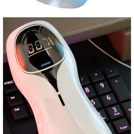
Cốc
Âm
Đạo
Giả
Rung
Tự
Nhiên
Long
Love
Cảm
Biến
Nhịp
Động