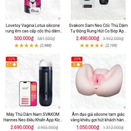
Lovetoy Vagina Lotus silicone
Svakom Sam Neo Cốc Thủ Dâm
rung êm cao cấp cốc thủ dâm
Tự Động Rung Hút Co Bóp App
nam
Điều Khiển
500.000₫
2.490.000₫
581.000₫
3.952.000₫
(2,988)
(2,759)
-32%
-20%
Hot
4.7
Hot
5
Máy Thủ Dâm Nam SVAKOM
Âm đạo giả silicone tam giác
Hannes Neo Điều Khiển App Kích
vàng khiêu gợi hút khách hàng
Thích
nam
2.690.000₫
1.050.000₫
3.955.000₫
1.312.000₫