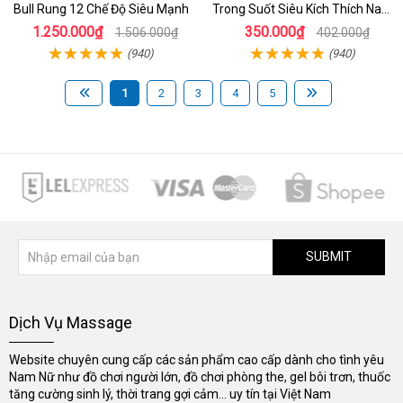
Bull Rung 12 Chế Độ Siêu Mạnh
Trong Suốt Siêu Kích Thích Nam
Giới
1.250.000₫
350.000₫
1.506.000₫
402.000₫
(940)
(940)
1
2
3
4
5
SUBMIT
Dịch Vụ Massage
Website chuyên cung cấp các sản phẩm cao cấp dành cho tình yêu
Nam Nữ như đồ chơi người lớn, đồ chơi phòng the, gel bôi trơn, thuốc
tăng cường sinh lý, thời trang gợi cảm... uy tín tại Việt Nam