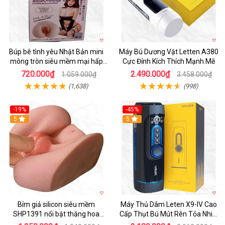
Búp bê tình yêu Nhật Bản mini
Máy Bú Dương Vật Letten A380
mông tròn siêu mềm mại hấp
Cực Đỉnh Kích Thích Mạnh Mẽ
dẫn
720.000₫
2.490.000₫
1.059.000₫
3.458.000₫
(1,638)
(998)
-19%
-45%
Hot
5
Hot
5
Bím giả silicon siêu mềm
Máy Thủ Dâm Leten X9-IV Cao
SHP1391 nổi bật thăng hoa
Cấp Thụt Bú Mút Rên Tỏa Nhiệt
hoàn hảo
Sạc Pin