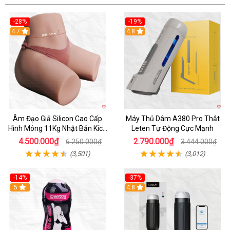
-28%
-19%
4.7
Hot
4.8
Âm Đạo Giả Silicon Cao Cấp
Máy Thủ Dâm A380 Pro Thắt
Hình Mông 11Kg Nhật Bản Kích
Leten Tự Động Cực Mạnh
Thước Như Thật
4.500.000₫
2.790.000₫
6.250.000₫
3.444.000₫
(3,501)
(3,012)
-14%
-37%
Hot
5
4.8