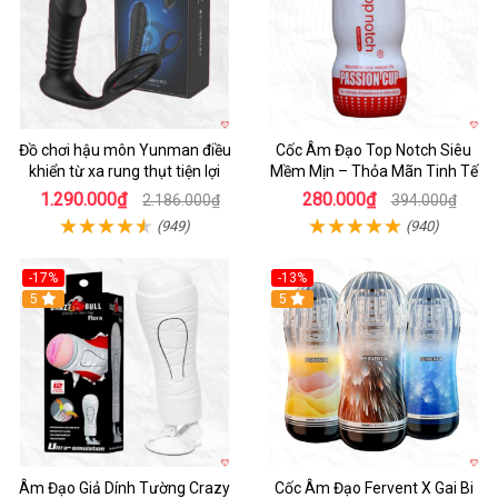
Đồ chơi hậu môn Yunman điều
Cốc Âm Đạo Top Notch Siêu
khiển từ xa rung thụt tiện lợi
Mềm Mịn – Thỏa Mãn Tinh Tế
1.290.000₫
280.000₫
2.186.000₫
394.000₫
(949)
(940)
-17%
-13%
5
Hot
5
Âm Đạo Giả Dính Tường Crazy
Cốc Âm Đạo Fervent X Gai Bi