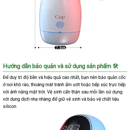
Nhịp
Động
Cốc
Hướng dẫn bảo quản và sử dụng sản phẩm 🛠️
Âm
Đạo
Để duy trì độ bền và hiệu quả cao nhất, bạn nên bảo quản cốc
Giả
ở nơi khô ráo, thoáng mát tránh ẩm ướt hoặc tiếp xúc trực tiếp
Rung
với ánh nắng mặt trời. Vệ sinh cẩn thận sau mỗi lần sử dụng
Tự
với dung dịch nhẹ nhàng để giữ vệ sinh và bảo vệ chất liệu
Nhiên
silicon.
Long
Love
Cảm
Biến