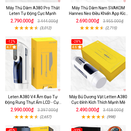
Máy Thủ Dâm A380 Pro Thắt
Máy Thủ Dâm Nam SVAKOM
Leten Tự Động Cực Mạnh
Hannes Neo Điều Khiển App Kích
Thích
2.790.000₫
2.690.000₫
3.444.000₫
3.955.000₫
(3,012)
(2,715)
-12%
-28%
Hot
4.7
Hot
4.6
Leten A380 V.4 Âm Đạo Tự
Máy Bú Dương Vật Letten A380
Động Rung Thụt Ấm LCD - Cực
Cực Đỉnh Kích Thích Mạnh Mẽ
Phê
2.990.000₫
2.490.000₫
3.397.000₫
3.458.000₫
(2,657)
(998)
-45%
-33%