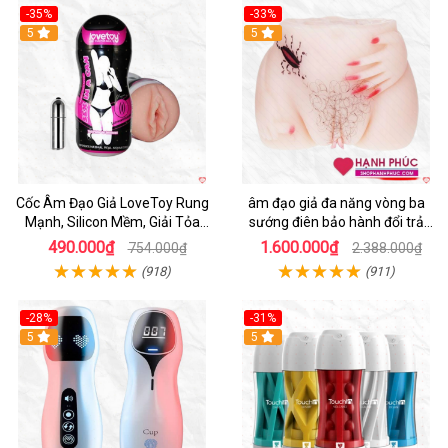
-35%
-33%
5
5
Cốc Âm Đạo Giả LoveToy Rung
âm đạo giả đa năng vòng ba
Mạnh, Silicon Mềm, Giải Tỏa
sướng điên bảo hành đổi trả
Sinh Lý
nhanh
490.000₫
1.600.000₫
754.000₫
2.388.000₫
(918)
(911)
-28%
-31%
5
Hot
5