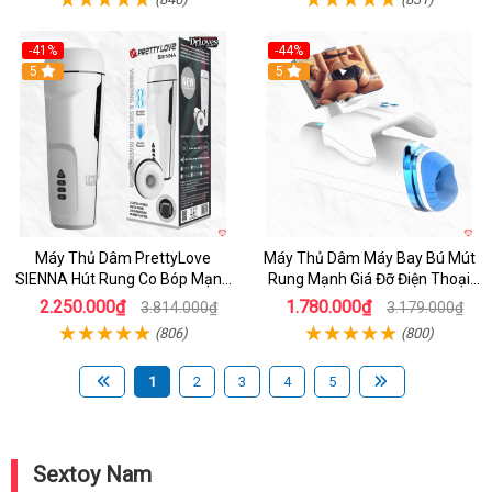
-41%
-44%
Hot
5
Hot
5
Máy Thủ Dâm PrettyLove
Máy Thủ Dâm Máy Bay Bú Mút
SIENNA Hút Rung Co Bóp Mạnh
Rung Mạnh Giá Đỡ Điện Thoại
Mẽ Nam
Chính Hãng
2.250.000₫
1.780.000₫
3.814.000₫
3.179.000₫
(806)
(800)
1
2
3
4
5
Sextoy Nam