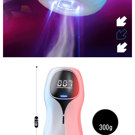
Cốc
Âm
Đạo
Giả
Rung
Tự
Nhiên
Long
Love
Cảm
Biến