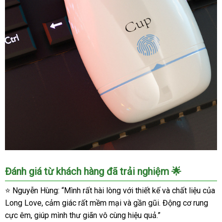
Cốc
Đánh giá từ khách hàng đã trải nghiệm 🌟
Âm
Đạo
⭐ Nguyễn Hùng: “Mình rất hài lòng với thiết kế và chất liệu của
Giả
Long Love, cảm giác rất mềm mại và gần gũi. Động cơ rung
Rung
cực êm, giúp mình thư giãn vô cùng hiệu quả.”
Tự