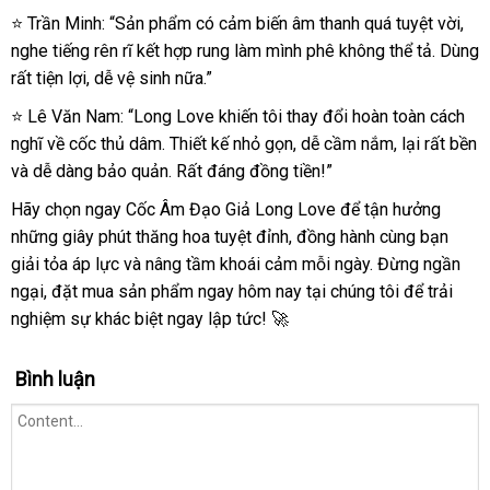
Nhiên
⭐ Trần Minh: “Sản phẩm có cảm biến âm thanh quá tuyệt vời,
Long
nghe tiếng rên rĩ kết hợp rung làm mình phê không thể tả. Dùng
Love
rất tiện lợi, dễ vệ sinh nữa.”
Cảm
Biến
⭐ Lê Văn Nam: “Long Love khiến tôi thay đổi hoàn toàn cách
Nhịp
nghĩ về cốc thủ dâm. Thiết kế nhỏ gọn, dễ cầm nắm, lại rất bền
Động
và dễ dàng bảo quản. Rất đáng đồng tiền!”
Hãy chọn ngay Cốc Âm Đạo Giả Long Love để tận hưởng
những giây phút thăng hoa tuyệt đỉnh, đồng hành cùng bạn
giải tỏa áp lực và nâng tầm khoái cảm mỗi ngày. Đừng ngần
ngại, đặt mua sản phẩm ngay hôm nay tại chúng tôi để trải
nghiệm sự khác biệt ngay lập tức! 🚀
Bình luận