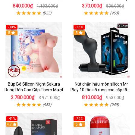
Tiện Lợi
chính hãng
840.000₫
370.000₫
1.183.000₫
536.000₫
(955)
(953)
-30%
-15%
Hot
5
Hot
5
Búp Bê Silicon Night Sakura
Nút chặn hậu môn silicon Mr
Rung Rên Cao Cấp Thơm Mượt
Play 10 tần số rung cao cấp tăng
khoái cảm
2.780.000₫
810.000₫
3.971.000₫
953.000₫
(953)
(949)
-41%
-29%
Hot
4.7
5