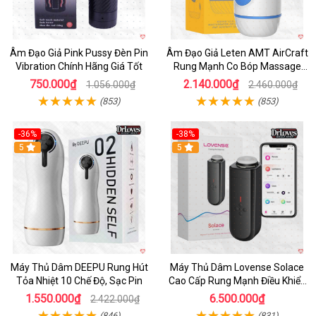
Âm Đạo Giả Pink Pussy Đèn Pin
Âm Đạo Giả Leten AMT AirCraft
Vibration Chính Hãng Giá Tốt
Rung Mạnh Co Bóp Massage
Êm Ái
750.000₫
2.140.000₫
1.056.000₫
2.460.000₫
(853)
(853)
-36%
-38%
Hot
5
Hot
5
Máy Thủ Dâm DEEPU Rung Hút
Máy Thủ Dâm Lovense Solace
Tỏa Nhiệt 10 Chế Độ, Sạc Pin
Cao Cấp Rung Mạnh Điều Khiển
App
1.550.000₫
6.500.000₫
2.422.000₫
(846)
(831)