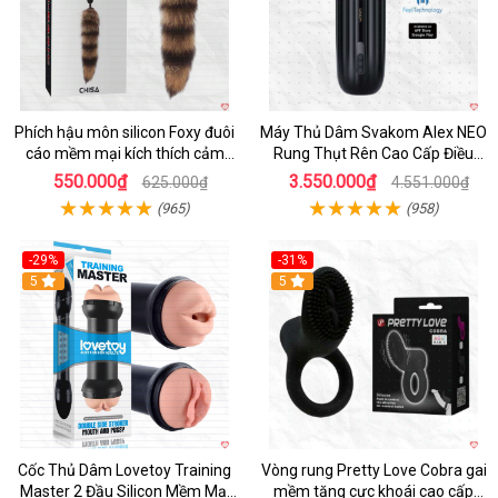
Phích hậu môn silicon Foxy đuôi
Máy Thủ Dâm Svakom Alex NEO
cáo mềm mại kích thích cảm
Rung Thụt Rên Cao Cấp Điều
giác mới
Khiển App
550.000₫
3.550.000₫
625.000₫
4.551.000₫
(965)
(958)
-29%
-31%
Hot
5
5
Cốc Thủ Dâm Lovetoy Training
Vòng rung Pretty Love Cobra gai
Master 2 Đầu Silicon Mềm Mại
mềm tăng cực khoái cao cấp