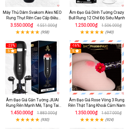
Máy Thủ Dâm Svakom Alex NEO
Âm Đạo Giả Dính Tường Crazy
Rung Thụt Rên Cao Cấp Điều
Bull Rung 12 Chế Độ Siêu Mạnh
Khiển App
3.550.000₫
1.250.000₫
4.551.000₫
1.506.000₫
(958)
(940)
-23%
-16%
5
5
Âm Đạo Giả Gắn Tường JIUAI
Âm Đạo Giả Rose Vòng 3 Rung
Rung Rên Mạnh Mẽ, Tặng Tai
Rên Thật Tăng Khoái Cảm Nam
Nghe
1.450.000₫
1.350.000₫
1.883.000₫
1.607.000₫
(930)
(924)