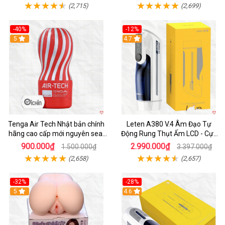
(2,715)
(2,699)
-40%
-12%
Hot
5
Hot
4.7
Tenga Air Tech Nhật bản chính
Leten A380 V.4 Âm Đạo Tự
hãng cao cấp mới nguyên seal
Động Rung Thụt Ấm LCD - Cực
giá tốt
Phê
900.000₫
2.990.000₫
1.500.000₫
3.397.000₫
(2,658)
(2,657)
-32%
-28%
Hot
5
Hot
4.6