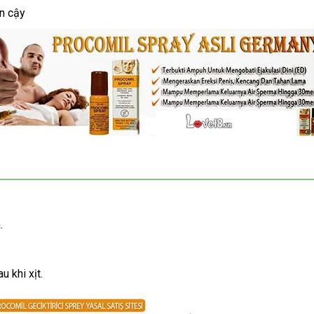
in cậy
.
 khi xịt.