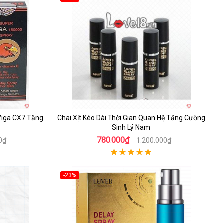
Hot
 Viga CX7 Tăng
Chai Xịt Kéo Dài Thời Gian Quan Hệ Tăng Cường
Sinh Lý Nam
780.000₫
0₫
1.200.000₫
-23%
Hot