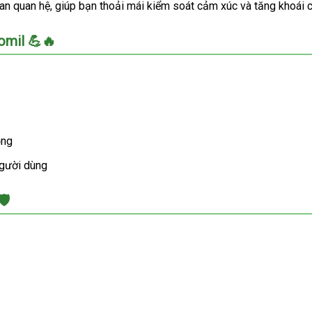
an quan hệ, giúp bạn thoải mái kiểm soát cảm xúc và tăng khoái 
comil 💪🔥
ả
ồng
gười dùng
️