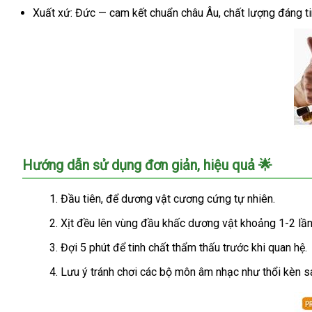
Xuất xứ: Đức — cam kết chuẩn châu Âu, chất lượng đáng t
Chai
Hướng dẫn sử dụng đơn giản, hiệu quả 🌟
xịt
thảo
Đầu tiên, để dương vật cương cứng tự nhiên.
dược
Procomil
Xịt đều lên vùng đầu khấc dương vật khoảng 1-2 lần
kéo
Đợi 5 phút để tinh chất thẩm thấu trước khi quan hệ.
dài
thời
Lưu ý tránh chơi các bộ môn âm nhạc như thổi kèn sau
gian
xuất
tinh,