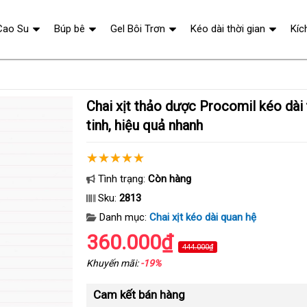
Cao Su
Búp bê
Gel Bôi Trơn
Kéo dài thời gian
Kíc
Chai xịt thảo dược Procomil kéo dài thời gian xuất
tinh, hiệu quả nhanh
Tình trạng:
Còn hàng
Sku:
2813
Danh mục:
Chai xịt kéo dài quan hệ
360.000₫
444.000₫
Khuyến mãi:
-19%
Cam kết bán hàng