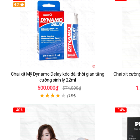
Hot
4.2
Hot
Chai xịt Mỹ Dynamo Delay kéo dài thời gian tăng
Chai xịt cườ
cường sinh lý 22ml
500.000₫
1
574.000₫
(184)
-40%
-34%
Hot
Hot