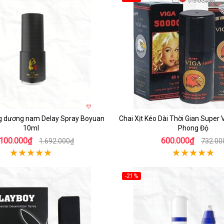
Hot
ng dương nam Delay Spray Boyuan
Chai Xịt Kéo Dài Thời Gian Super
10ml
Phong Độ
.100.000₫
600.000₫
1.692.000₫
732.00
-21%
Hot