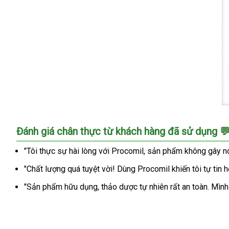
thời
gian
xuất
tinh,
hiệu
quả
nhanh
Chai
Đánh giá chân thực từ khách hàng đã sử dụng 
xịt
thảo
"Tôi thực sự hài lòng với Procomil, sản phẩm không gây nó
dược
"Chất lượng quá tuyệt vời! Dùng Procomil khiến tôi tự tin h
Procomil
kéo
"Sản phẩm hữu dụng, thảo dược tự nhiên rất an toàn. Mìn
dài
thời
gian
xuất