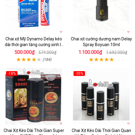
Chai xịt Mỹ Dynamo Delay kéo
Chai xịt cường dương nam Delay
dài thời gian tăng cường sinh lý
Spray Boyuan 10ml
22ml
500.000₫
1.100.000₫
574.000₫
1.692.000₫
(184)
-18%
-35%
Hot
Hot
Chai Xịt Kéo Dài Thời Gian Super
Chai Xịt Kéo Dài Thời Gian Quan