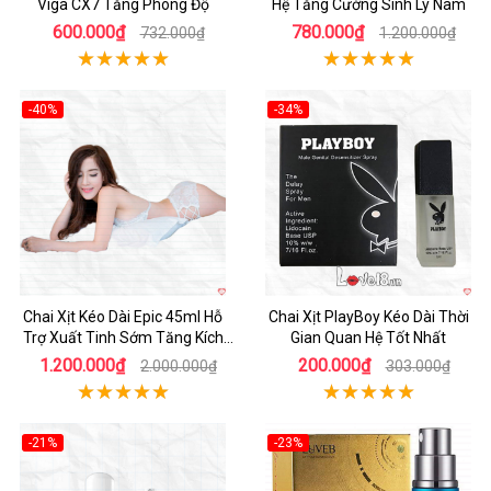
Viga CX7 Tăng Phong Độ
Hệ Tăng Cường Sinh Lý Nam
600.000₫
780.000₫
732.000₫
1.200.000₫
-40%
-34%
Hot
Hot
Chai Xịt Kéo Dài Epic 45ml Hỗ
Chai Xịt PlayBoy Kéo Dài Thời
Trợ Xuất Tinh Sớm Tăng Kích
Gian Quan Hệ Tốt Nhất
Thước
1.200.000₫
200.000₫
2.000.000₫
303.000₫
-21%
-23%
Hot
Hot