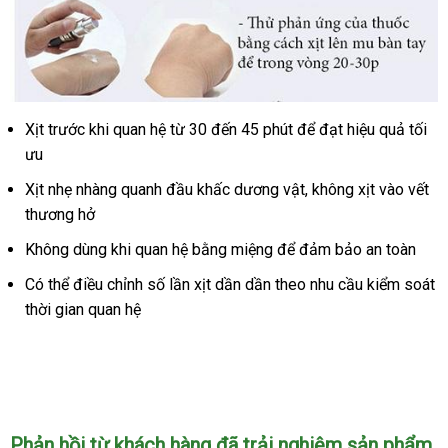
Xịt trước khi quan hệ từ 30 đến 45 phút để đạt hiệu quả tối
Chai
Xịt
ưu
Kéo
Xịt nhẹ nhàng quanh đầu khấc dương vật, không xịt vào vết
Dài
thương hở
Thời
Gian
Không dùng khi quan hệ bằng miệng để đảm bảo an toàn
Quan
Có thể điều chỉnh số lần xịt dần dần theo nhu cầu kiểm soát
Hệ
Tăng
thời gian quan hệ
Cường
Sinh
Lý
Nam
Phản hồi từ khách hàng đã trải nghiệm sản phẩm