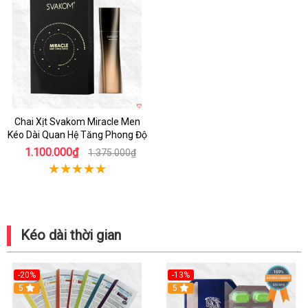
Hot
Chai Xịt Svakom Miracle Men
Kéo Dài Quan Hệ Tăng Phong Độ
1.100.000₫
1.375.000₫
Kéo dài thời gian
-20%
-13%
5
Hot
5