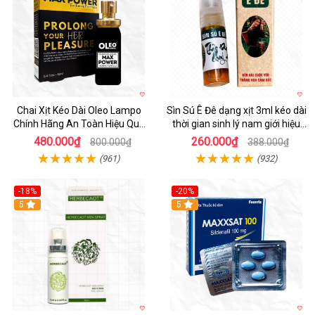
Chai Xịt Kéo Dài Oleo Lampo
Sìn Sú Ê Đê dạng xịt 3ml kéo dài
Chính Hãng An Toàn Hiệu Quả
thời gian sinh lý nam giới hiệu
Nam Giới
quả
480.000₫
260.000₫
800.000₫
388.000₫
(961)
(932)
-18%
-20%
5
5