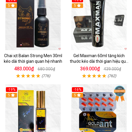
-29%
-16%
5
5
Chai xịt Balan Strong Men 30ml
Gel Maxman 60ml tăng kích
kéo dài thời gian quan hệ nhanh
thước kéo dài thời gian hiệu quả
cho nam
483.000₫
369.000₫
680.000₫
439.000₫
(776)
(762)
-19%
-16%
5
5