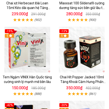
Chai xịt Herbecaot Đài Loan
Maxxsat 100 Sildenafil cường
15ml Kéo dài quan hệ Tăng
dương tăng sức bền giữ lâu tự
hưng phấn nhanh
tin phái mạnh
239.000₫
280.000₫
291.000₫
350.000₫
(902)
(900)
-19%
-13%
5
5
Tem Ngậm VINIX Hàn Quốc tăng
Chai Hít Popper Jacked 10ml
cường sinh lý mạnh mẽ bền lâu
Tăng Khoái Cảm Hưng Phấn
Mạnh
150.000₫
350.000₫
185.000₫
402.000₫
(888)
(861)
-42%
-30%