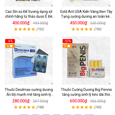
Cao Sìn sú Đế Vương dạng xịt
Gold Ant USA Kiến Vàng Đen Tây
chính hãng từ thảo dược Ê Đê
Tạng cường dương an toàn kéo
Việt Nam
dài
400.000₫
450.000₫
493.000₫
535.000₫
(752)
(750)
-6%
-32%
5
5
Thuốc Desilmax cường dương
Thuốc Cường Dương Big Pennis
Ấn Độ mạnh mẽ tăng sinh lý
tăng cường sinh lý kéo dài thời
nhanh
gian
280.000₫
650.000₫
297.000₫
956.000₫
(748)
(745)