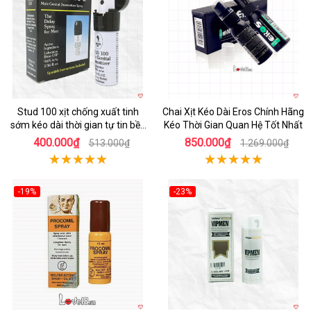
Stud 100 xịt chống xuất tinh
Chai Xịt Kéo Dài Eros Chính Hãng
sớm kéo dài thời gian tự tin bền
Kéo Thời Gian Quan Hệ Tốt Nhất
lâu
400.000₫
850.000₫
513.000₫
1.269.000₫
-19%
-23%
Hot
Hot