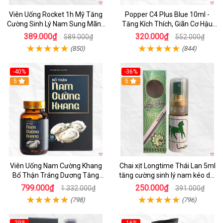
Viên Uống Rocket 1h Mỹ Tăng
Popper C4 Plus Blue 10ml -
Cường Sinh Lý Nam Sung Mãnh
Tăng Kích Thích, Giãn Cơ Hậu
Cương Dương
Môn
389.000₫
320.000₫
589.000₫
552.000₫
(850)
(844)
-40%
-36%
5
5
Viên Uống Nam Cường Khang
Chai xịt Longtime Thái Lan 5ml
Bổ Thận Tráng Dương Tăng
tăng cường sinh lý nam kéo dài
Cường Sinh Lý Nam
quan hệ
799.000₫
250.000₫
1.332.000₫
391.000₫
(798)
(796)