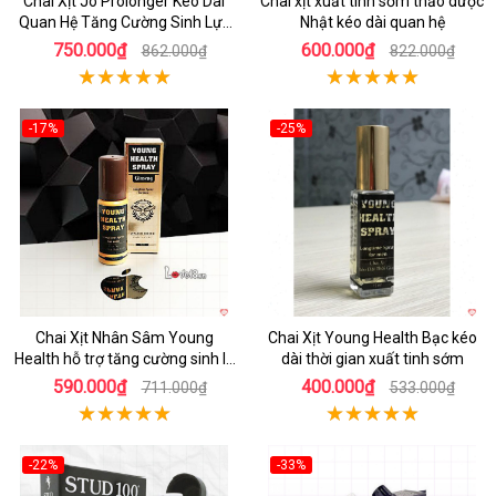
Chai Xịt Jo Prolonger Kéo Dài
Chai xịt xuất tinh sớm thảo dược
Quan Hệ Tăng Cường Sinh Lực
Nhật kéo dài quan hệ
Siêu Tiết Kiệm
750.000₫
600.000₫
862.000₫
822.000₫
-17%
-25%
Hot
Hot
Chai Xịt Nhân Sâm Young
Chai Xịt Young Health Bạc kéo
Health hỗ trợ tăng cường sinh lý
dài thời gian xuất tinh sớm
hiệu quả
590.000₫
400.000₫
711.000₫
533.000₫
-22%
-33%
Hot
Hot