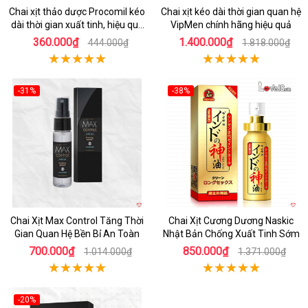
Chai xịt thảo dược Procomil kéo
Chai xịt kéo dài thời gian quan hệ
dài thời gian xuất tinh, hiệu quả
VipMen chính hãng hiệu quả
nhanh
360.000₫
1.400.000₫
444.000₫
1.818.000₫
-31%
-38%
Hot
Hot
Chai Xịt Max Control Tăng Thời
Chai Xịt Cương Dương Naskic
Gian Quan Hệ Bền Bỉ An Toàn
Nhật Bản Chống Xuất Tinh Sớm
700.000₫
850.000₫
1.014.000₫
1.371.000₫
-20%