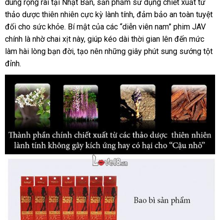
dùng rộng rãi tại Nhật Bản, sản phẩm sử dụng chiết xuất từ
Quan
thảo dược thiên nhiên cực kỳ lành tính, đảm bảo an toàn tuyệt
Hệ
Tăng
đối cho sức khỏe. Bí mật của các “diễn viên nam” phim JAV
Cường
chính là nhờ chai xịt này, giúp kéo dài thời gian lên đến mức
Sinh
làm hài lòng bạn đời, tạo nên những giây phút sung sướng tột
Lý
đỉnh.
Nam