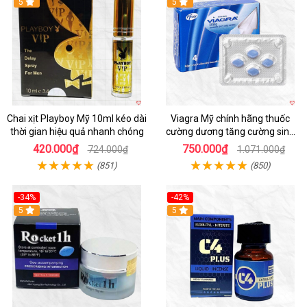
5
5
Chai xịt Playboy Mỹ 10ml kéo dài
Viagra Mỹ chính hãng thuốc
thời gian hiệu quả nhanh chóng
cường dương tăng cường sinh
lực kéo dài
420.000₫
750.000₫
724.000₫
1.071.000₫
(851)
(850)
-34%
-42%
5
5