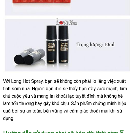
Với Long Hot Spray, bạn sẽ không còn phải lo lắng việc xuất
Chai
tinh sớm nữa. Người bạn đời sẽ thấy bạn đầy sức mạnh, làm
Xịt
Kéo
chủ cuộc yêu và mang lại khoái lạc tuyệt đỉnh mà không hề
Dài
làm tổn thương hay gây khó chịu. Sản phẩm chứng minh hiệu
Thời
quả bởi sự an toàn, bền vững và cảm giác thoải mái khi sử
Gian
dụng.
Quan
Hệ