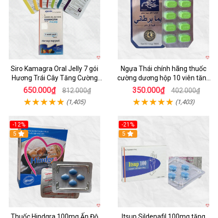
Siro Kamagra Oral Jelly 7 gói
Ngựa Thái chính hãng thuốc
Hương Trái Cây Tăng Cường
cường dương hộp 10 viên tăng
Sinh Lý Nam
sinh lực
650.000₫
350.000₫
812.000₫
402.000₫
(1,405)
(1,403)
-12%
-21%
5
5
Thuốc Hindgra 100mg Ấn Độ
Itsup Sildenafil 100mg tăng