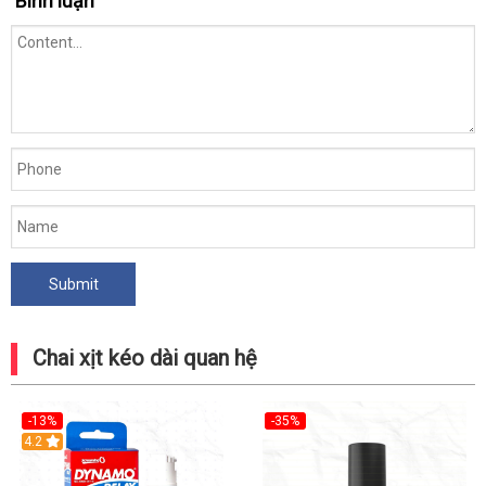
Bình luận
Chai xịt kéo dài quan hệ
-13%
-35%
Hot
4.2
Hot