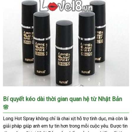
Chai
Bí quyết kéo dài thời gian quan hệ từ Nhật Bản
Xịt
🌸
Kéo
Dài
Long Hot Spray không chỉ là chai xịt hỗ trợ tình dục, mà còn là
Thời
giải pháp giúp anh em tự tin hơn trong mỗi cuộc yêu. Được tin
Gian