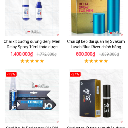
Chai xịt cường dương Genji Men
Chai xịt kéo dài quan hệ Svakom
Delay Spray 10ml thảo dược
Luveb Blue River chính hãng
hiệu quả
USA
1.400.000₫
800.000₫
1.772.000₫
1.039.000₫
-13%
-27%
Hot
Hot