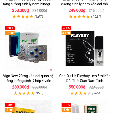
tăng cường sinh lý nam hindgra-
cường sinh lý nam kéo dài thời
100 chống xts cương dương
gian hiệu quả
250.000₫
249.000₫
284.000₫
315.000₫
(1,071)
(1,021)
-20%
-24%
15
Hot
4.4
Viga New 20mg kéo dài quan hệ
Chai Xịt UK Playboy Đen 5ml Kéo
tăng cường sinh lý hộp 4 viên
Dài Thời Gian Nam Tính
280.000₫
550.000₫
350.000₫
723.000₫
(995)
(965)
-40%
-33%
5
5