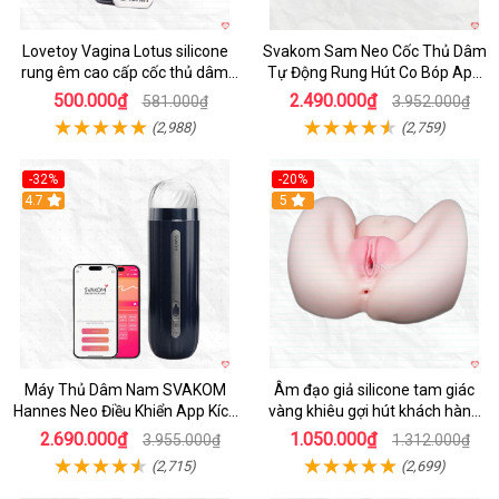
Lovetoy Vagina Lotus silicone
Svakom Sam Neo Cốc Thủ Dâm
rung êm cao cấp cốc thủ dâm
Tự Động Rung Hút Co Bóp App
nam
Điều Khiển
500.000₫
2.490.000₫
581.000₫
3.952.000₫
(2,988)
(2,759)
-32%
-20%
Hot
4.7
Hot
5
Máy Thủ Dâm Nam SVAKOM
Âm đạo giả silicone tam giác
Hannes Neo Điều Khiển App Kích
vàng khiêu gợi hút khách hàng
Thích
nam
2.690.000₫
1.050.000₫
3.955.000₫
1.312.000₫
(2,715)
(2,699)