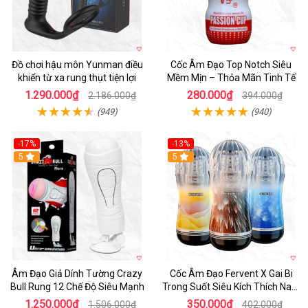
Đồ chơi hậu môn Yunman điều
Cốc Âm Đạo Top Notch Siêu
khiển từ xa rung thụt tiện lợi
Mềm Mịn – Thỏa Mãn Tinh Tế
1.290.000₫
280.000₫
2.186.000₫
394.000₫
(949)
(940)
-17%
-13%
5
Hot
5
Âm Đạo Giả Dính Tường Crazy
Cốc Âm Đạo Fervent X Gai Bi
Bull Rung 12 Chế Độ Siêu Mạnh
Trong Suốt Siêu Kích Thích Nam
Giới
1.250.000₫
350.000₫
1.506.000₫
402.000₫