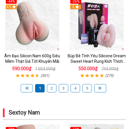
-44%
-26%
4.5
Hot
5
Âm Đạo Silicon Nam 600g Siêu
Búp Bê Tình Yêu Silicone Dream
Mềm Thật Giá Tốt Khuyến Mãi
Sweet Heart Rung Kích Thích
Mua
590.000₫
550.000₫
1.053.000₫
743.000₫
(301)
(279)
1
2
3
4
5
Sextoy Nam