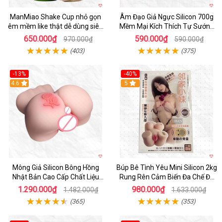
ManMiao Shake Cup nhỏ gọn
Âm Đạo Giả Ngực Silicon 700g
êm mềm like thật dễ dùng siêu
Mềm Mại Kích Thích Tự Sướng
hưng phấn
Nam
650.000₫
590.000₫
970.000₫
590.000₫
(403)
(375)
-13%
-40%
4.6
5
Mông Giả Silicon Bông Hồng
Búp Bê Tình Yêu Mini Silicon 2kg
Nhật Bản Cao Cấp Chất Liệu
Rung Rên Cảm Biến Đa Chế Độ
Mềm Mại
Sành Điệu
1.290.000₫
980.000₫
1.482.000₫
1.633.000₫
(365)
(353)