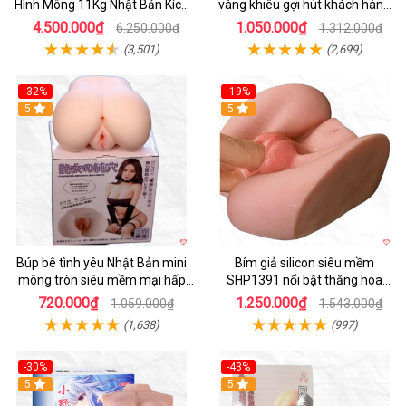
Hình Mông 11Kg Nhật Bản Kích
vàng khiêu gợi hút khách hàng
Thước Như Thật
nam
4.500.000₫
1.050.000₫
6.250.000₫
1.312.000₫
(3,501)
(2,699)
-32%
-19%
Hot
5
Hot
5
Búp bê tình yêu Nhật Bản mini
Bím giả silicon siêu mềm
mông tròn siêu mềm mại hấp
SHP1391 nổi bật thăng hoa
dẫn
hoàn hảo
720.000₫
1.250.000₫
1.059.000₫
1.543.000₫
(1,638)
(997)
-30%
-43%
Hot
5
5