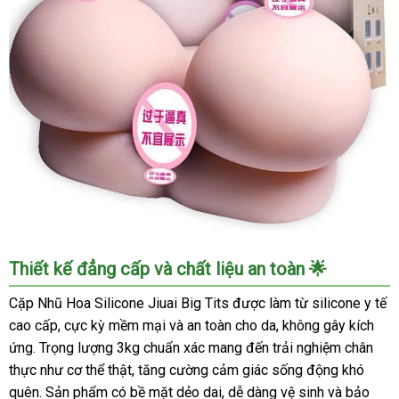
Cặp
Thiết kế đẳng cấp và chất liệu an toàn 🌟
Nhũ
Hoa
Cặp Nhũ Hoa Silicone Jiuai Big Tits được làm từ silicone y tế
Silicone
cao cấp, cực kỳ mềm mại và an toàn cho da, không gây kích
Jiuai
ứng. Trọng lượng 3kg chuẩn xác mang đến trải nghiệm chân
3kg
thực như cơ thể thật, tăng cường cảm giác sống động khó
Kích
quên. Sản phẩm có bề mặt dẻo dai, dễ dàng vệ sinh và bảo
Thích