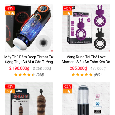
-33%
-40%
Hot
4.9
5
Máy Thủ Dâm Deep Throat Tự
Vòng Rung Tai Thỏ Love
Động Thụt Bú Mút Gắn Tường
Moment Siêu An Toàn Kéo Dài
Thời Gian
2.190.000₫
285.000₫
3.268.000₫
475.000₫
(995)
(969)
-12%
-22%
Hot
5
5