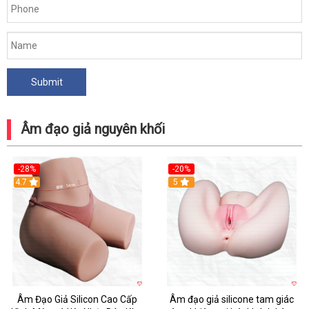
Âm đạo giả nguyên khối
-28%
-20%
4.7
Hot
5
Âm Đạo Giả Silicon Cao Cấp
Âm đạo giả silicone tam giác