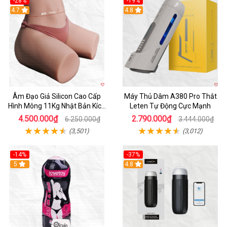
-28%
-19%
4.7
Hot
4.8
Âm Đạo Giả Silicon Cao Cấp
Máy Thủ Dâm A380 Pro Thắt
Hình Mông 11Kg Nhật Bản Kích
Leten Tự Động Cực Mạnh
Thước Như Thật
4.500.000₫
2.790.000₫
6.250.000₫
3.444.000₫
(3,501)
(3,012)
-14%
-37%
Hot
5
4.8