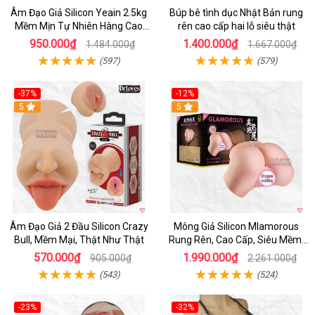
Âm Đạo Giả Silicon Yeain 2.5kg
Búp bê tình dục Nhật Bản rung
Mềm Mịn Tự Nhiên Hàng Cao
rên cao cấp hai lỗ siêu thật
Cấp
950.000₫
1.400.000₫
1.484.000₫
1.667.000₫
(597)
(579)
-37%
-12%
Hot
5
Hot
5
Âm Đạo Giả 2 Đầu Silicon Crazy
Mông Giả Silicon Mlamorous
Bull, Mềm Mại, Thật Như Thật
Rung Rên, Cao Cấp, Siêu Mềm,
Hót
570.000₫
1.990.000₫
905.000₫
2.261.000₫
(543)
(524)
-23%
-32%