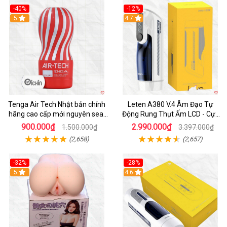
-40%
-12%
Hot
5
Hot
4.7
Tenga Air Tech Nhật bản chính
Leten A380 V.4 Âm Đạo Tự
hãng cao cấp mới nguyên seal
Động Rung Thụt Ấm LCD - Cực
giá tốt
Phê
900.000₫
2.990.000₫
1.500.000₫
3.397.000₫
(2,658)
(2,657)
-32%
-28%
Hot
5
Hot
4.6