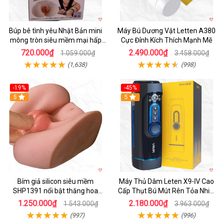
Búp bê tình yêu Nhật Bản mini
Máy Bú Dương Vật Letten A380
mông tròn siêu mềm mại hấp
Cực Đỉnh Kích Thích Mạnh Mẽ
dẫn
720.000₫
2.490.000₫
1.059.000₫
3.458.000₫
(1,638)
(998)
-19%
-45%
Hot
5
Hot
5
Bím giả silicon siêu mềm
Máy Thủ Dâm Leten X9-IV Cao
SHP1391 nổi bật thăng hoa
Cấp Thụt Bú Mút Rên Tỏa Nhiệt
hoàn hảo
Sạc Pin
1.250.000₫
2.180.000₫
1.543.000₫
3.963.000₫
(997)
(996)