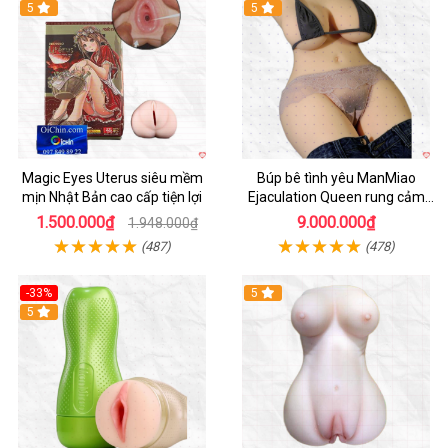
Hot
5
5
Magic Eyes Uterus siêu mềm
Búp bê tình yêu ManMiao
mịn Nhật Bản cao cấp tiện lợi
Ejaculation Queen rung cảm
biến sưởi ấm phun nước thông
1.500.000₫
9.000.000₫
1.948.000₫
minh
(487)
(478)
-33%
5
Hot
5