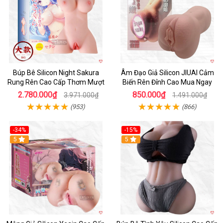
Búp Bê Silicon Night Sakura
Âm Đạo Giả Silicon JIUAI Cảm
Rung Rên Cao Cấp Thơm Mượt
Biến Rên Đỉnh Cao Mua Ngay
2.780.000₫
850.000₫
3.971.000₫
1.491.000₫
(953)
(866)
-34%
-15%
Hot
5
5