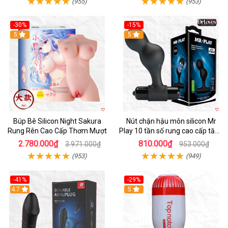
(955)
(953)
-30%
-15%
Hot
5
Hot
5
Búp Bê Silicon Night Sakura
Nút chặn hậu môn silicon Mr
Rung Rên Cao Cấp Thơm Mượt
Play 10 tần số rung cao cấp tăng
khoái cảm
2.780.000₫
810.000₫
3.971.000₫
953.000₫
(953)
(949)
-41%
-29%
Hot
4.7
5