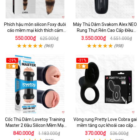
Phích hậu môn silicon Foxy đuôi
Máy Thủ Dâm Svakom Alex NEO
cáo mềm mại kích thích cảm
Rung Thụt Rên Cao Cấp Điều
giác mới
Khiển App
550.000₫
3.550.000₫
625.000₫
4.551.000₫
(965)
(958)
-29%
-31%
Hot
5
5
Cốc Thủ Dâm Lovetoy Training
Vòng rung Pretty Love Cobra gai
Master 2 Đầu Silicon Mềm Mại
mềm tăng cực khoái cao cấp
Tiện Lợi
chính hãng
840.000₫
370.000₫
1.183.000₫
536.000₫