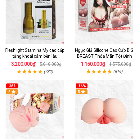
Fleshlight Stamina Mỹ cao cấp
Ngực Giả Silicone Cao Cấp BIG
tăng khoái cảm bền lâu
BREAST Thỏa Mãn Tột Đỉnh
3.200.000₫
1.150.000₫
5.818.000₫
1.575.000₫
(732)
(619)
-36%
-16%
Hot
5
Hot
5