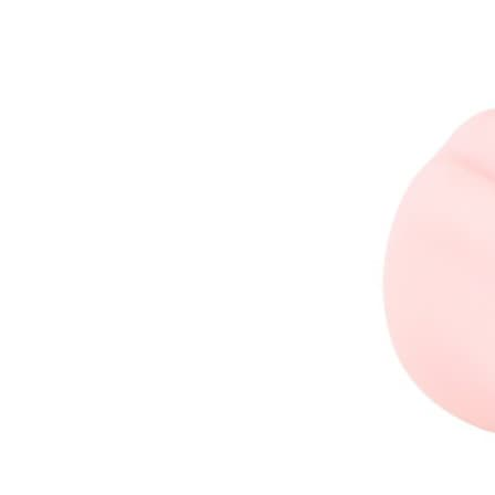
-
Tặng
Kèm
Gel
Bôi
Trơn