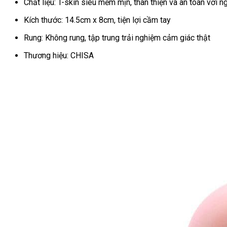
Chất liệu: T-skin siêu mềm mịn, thân thiện và an toàn với 
Tặng
Kèm
Kích thước: 14.5cm x 8cm, tiện lợi cầm tay
Gel
Rung: Không rung, tập trung trải nghiệm cảm giác thật
Bôi
Trơn
Thương hiệu: CHISA