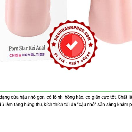
ạng cửa hậu nhỏ gọn, có lỗ nhị hồng hào, co giãn cực tốt. Chất l
ủ làm tăng hứng thú, kích thích tối đa "cậu nhỏ" sẵn sàng khám 