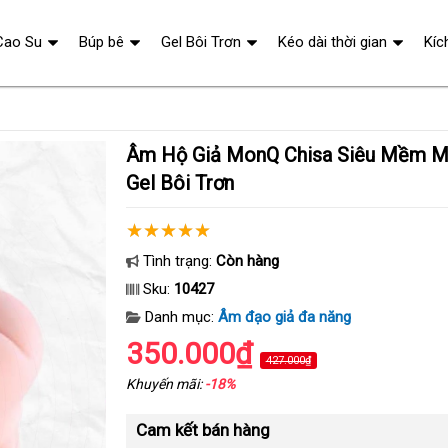
Cao Su
Búp bê
Gel Bôi Trơn
Kéo dài thời gian
Kíc
Âm Hộ Giả MonQ Chisa Siêu Mềm Mịn - Tặng Kèm
Gel Bôi Trơn
Tình trạng:
Còn hàng
Sku:
10427
Danh mục:
Âm đạo giả đa năng
350.000₫
427.000₫
Khuyến mãi:
-18%
Cam kết bán hàng