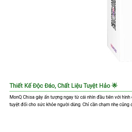
Âm
Thiết Kế Độc Đáo, Chất Liệu Tuyệt Hảo 🌟
Hộ
Giả
MonQ Chisa gây ấn tượng ngay từ cái nhìn đầu tiên với hình d
MonQ
tuyệt đối cho sức khỏe người dùng. Chỉ cần chạm nhẹ cũng đ
Chisa
Siêu
Mềm
Mịn