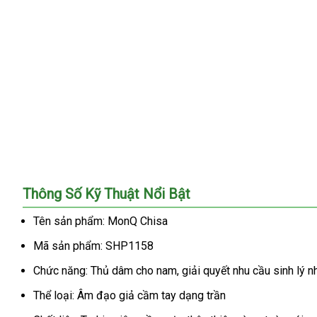
Âm
Thông Số Kỹ Thuật Nổi Bật
Hộ
Giả
Tên sản phẩm: MonQ Chisa
MonQ
Mã sản phẩm: SHP1158
Chisa
Siêu
Chức năng: Thủ dâm cho nam, giải quyết nhu cầu sinh lý 
Mềm
Mịn
Thể loại: Âm đạo giả cầm tay dạng trần
-