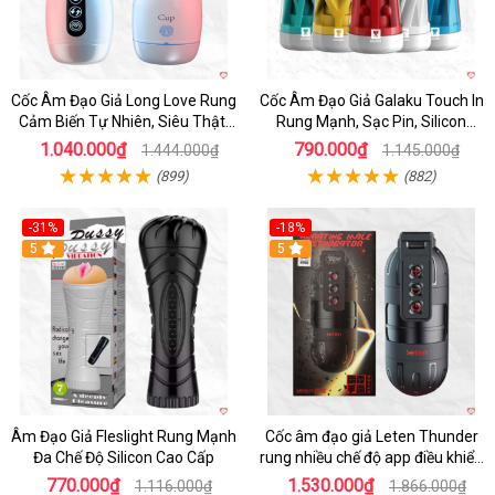
Cốc Âm Đạo Giả Long Love Rung
Cốc Âm Đạo Giả Galaku Touch In
Cảm Biến Tự Nhiên, Siêu Thật,
Rung Mạnh, Sạc Pin, Silicon
Sướng
Mềm
1.040.000₫
790.000₫
1.444.000₫
1.145.000₫
(899)
(882)
-31%
-18%
5
5
Âm Đạo Giả Fleslight Rung Mạnh
Cốc âm đạo giả Leten Thunder
Đa Chế Độ Silicon Cao Cấp
rung nhiều chế độ app điều khiển
tiện lợi
770.000₫
1.530.000₫
1.116.000₫
1.866.000₫