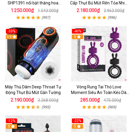
SHP1391 nổi bật thăng hoa
Cấp Thụt Bú Mút Rên Tỏa Nhiệt
hoàn hảo
Sạc Pin
1.250.000₫
2.180.000₫
1.543.000₫
3.963.000₫
(997)
(996)
-33%
-40%
Hot
4.9
5
Máy Thủ Dâm Deep Throat Tự
Vòng Rung Tai Thỏ Love
Động Thụt Bú Mút Gắn Tường
Moment Siêu An Toàn Kéo Dài
Thời Gian
2.190.000₫
285.000₫
3.268.000₫
475.000₫
(995)
(969)
-12%
-22%
Hot
5
5