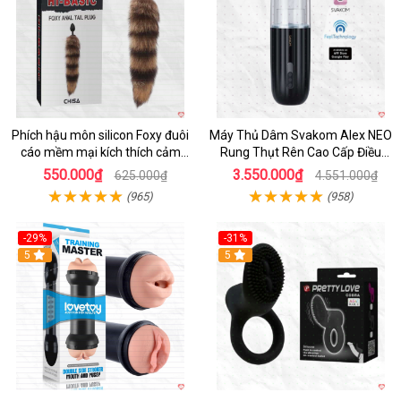
Phích hậu môn silicon Foxy đuôi
Máy Thủ Dâm Svakom Alex NEO
cáo mềm mại kích thích cảm
Rung Thụt Rên Cao Cấp Điều
giác mới
Khiển App
550.000₫
3.550.000₫
625.000₫
4.551.000₫
(965)
(958)
-29%
-31%
Hot
5
5