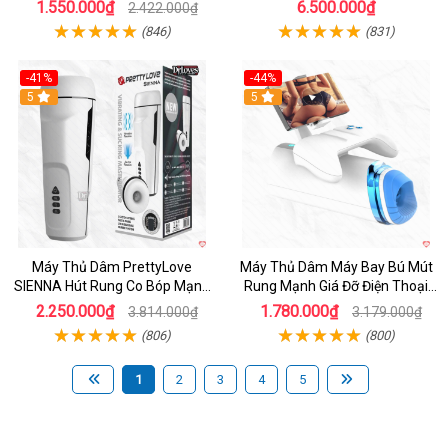
App
1.550.000₫
6.500.000₫
2.422.000₫
(846)
(831)
-41%
-44%
Hot
5
Hot
5
Máy Thủ Dâm PrettyLove
Máy Thủ Dâm Máy Bay Bú Mút
SIENNA Hút Rung Co Bóp Mạnh
Rung Mạnh Giá Đỡ Điện Thoại
Mẽ Nam
Chính Hãng
2.250.000₫
1.780.000₫
3.814.000₫
3.179.000₫
(806)
(800)
1
2
3
4
5