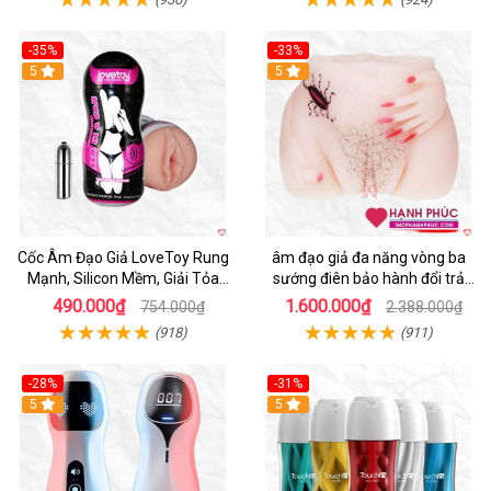
-35%
-33%
5
5
Cốc Âm Đạo Giả LoveToy Rung
âm đạo giả đa năng vòng ba
Mạnh, Silicon Mềm, Giải Tỏa
sướng điên bảo hành đổi trả
Sinh Lý
nhanh
490.000₫
1.600.000₫
754.000₫
2.388.000₫
(918)
(911)
-28%
-31%
5
Hot
5