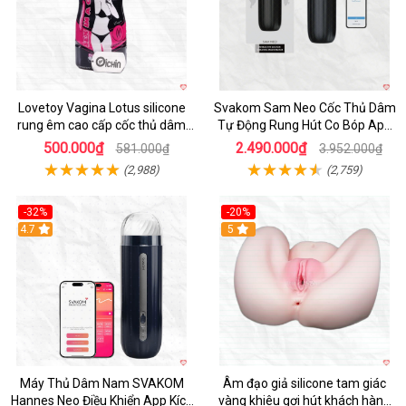
Lovetoy Vagina Lotus silicone
Svakom Sam Neo Cốc Thủ Dâm
rung êm cao cấp cốc thủ dâm
Tự Động Rung Hút Co Bóp App
nam
Điều Khiển
500.000₫
2.490.000₫
581.000₫
3.952.000₫
(2,988)
(2,759)
-32%
-20%
Hot
4.7
Hot
5
Máy Thủ Dâm Nam SVAKOM
Âm đạo giả silicone tam giác
Hannes Neo Điều Khiển App Kích
vàng khiêu gợi hút khách hàng