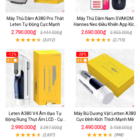
Máy Thủ Dâm A380 Pro Thắt
Máy Thủ Dâm Nam SVAKOM
Leten Tự Động Cực Mạnh
Hannes Neo Điều Khiển App Kích
Thích
2.790.000₫
2.690.000₫
3.444.000₫
3.955.000₫
(3,012)
(2,715)
-12%
-28%
Hot
4.7
Hot
4.6
Leten A380 V.4 Âm Đạo Tự
Máy Bú Dương Vật Letten A380
Động Rung Thụt Ấm LCD - Cực
Cực Đỉnh Kích Thích Mạnh Mẽ
Phê
2.990.000₫
2.490.000₫
3.397.000₫
3.458.000₫
(2,657)
(998)