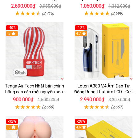
Thích
nam
2.690.000₫
1.050.000₫
3.955.000₫
1.312.000₫
(2,715)
(2,699)
-40%
-12%
Hot
5
Hot
4.7
Tenga Air Tech Nhật bản chính
Leten A380 V.4 Âm Đạo Tự
hãng cao cấp mới nguyên seal
Động Rung Thụt Ấm LCD - Cực
giá tốt
Phê
900.000₫
2.990.000₫
1.500.000₫
3.397.000₫
(2,658)
(2,657)
-32%
-28%
Hot
5
Hot
4.6