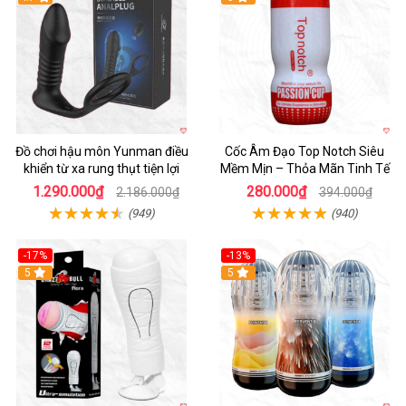
Đồ chơi hậu môn Yunman điều
Cốc Âm Đạo Top Notch Siêu
khiển từ xa rung thụt tiện lợi
Mềm Mịn – Thỏa Mãn Tinh Tế
1.290.000₫
280.000₫
2.186.000₫
394.000₫
(949)
(940)
-17%
-13%
5
Hot
5