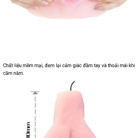
Chất liệu mềm mại, đem lại cảm giác đầm tay và thoải mái khi
Âm
cầm nắm.
đạo
rung
silicon
cao
cấp
kiểu
dáng
sang
trọng
kích