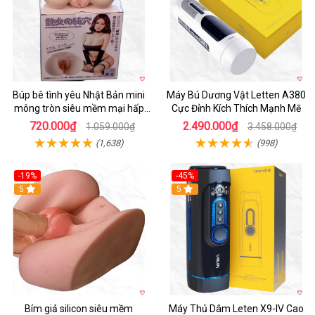
Búp bê tình yêu Nhật Bản mini
Máy Bú Dương Vật Letten A380
mông tròn siêu mềm mại hấp
Cực Đỉnh Kích Thích Mạnh Mẽ
dẫn
720.000₫
2.490.000₫
1.059.000₫
3.458.000₫
(1,638)
(998)
-19%
-45%
Hot
5
Hot
5
Bím giả silicon siêu mềm
Máy Thủ Dâm Leten X9-IV Cao