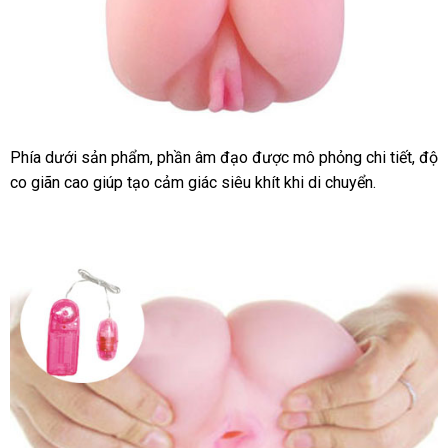
Phía dưới sản phẩm, phần âm đạo được mô phỏng chi tiết, độ
Âm
co giãn cao giúp tạo cảm giác siêu khít khi di chuyển.
đạo
rung
silicon
cao
cấp
kiểu
dáng
sang
trọng
kích
thích
tối
đa