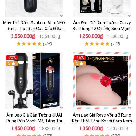
Máy Thủ Dâm Svakom Alex NEO
Âm Đạo Giả Dính Tường Crazy
Rung Thụt Rên Cao Cấp Điều
Bull Rung 12 Chế Độ Siêu Mạnh
Khiển App
3.550.000₫
1.250.000₫
4.551.000₫
1.506.000₫
(958)
(940)
-23%
-16%
5
5
Âm Đạo Giả Gắn Tường JIUAI
Âm Đạo Giả Rose Vòng 3 Rung
Rung Rên Mạnh Mẽ, Tặng Tai
Rên Thật Tăng Khoái Cảm Nam
Nghe
1.450.000₫
1.350.000₫
1.883.000₫
1.607.000₫
(930)
(924)