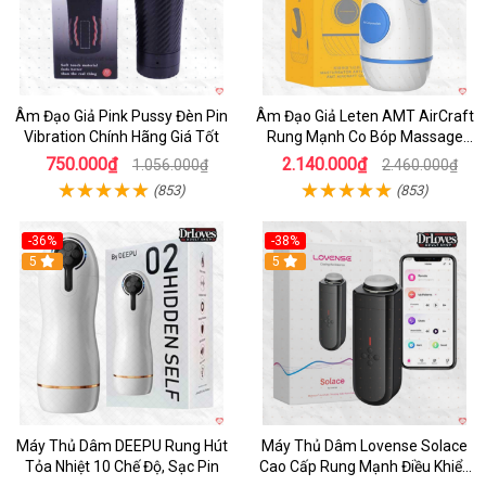
Âm Đạo Giả Pink Pussy Đèn Pin
Âm Đạo Giả Leten AMT AirCraft
Vibration Chính Hãng Giá Tốt
Rung Mạnh Co Bóp Massage
Êm Ái
750.000₫
2.140.000₫
1.056.000₫
2.460.000₫
(853)
(853)
-36%
-38%
Hot
5
Hot
5
Máy Thủ Dâm DEEPU Rung Hút
Máy Thủ Dâm Lovense Solace
Tỏa Nhiệt 10 Chế Độ, Sạc Pin
Cao Cấp Rung Mạnh Điều Khiển