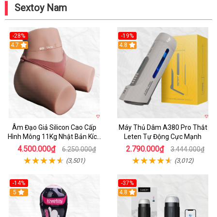
Sextoy Nam
-28%
-19%
4.7
Hot
4.8
Âm Đạo Giả Silicon Cao Cấp
Máy Thủ Dâm A380 Pro Thắt
Hình Mông 11Kg Nhật Bản Kích
Leten Tự Động Cực Mạnh
Thước Như Thật
4.500.000₫
2.790.000₫
6.250.000₫
3.444.000₫
(3,501)
(3,012)
-14%
-37%
Hot
5
4.8