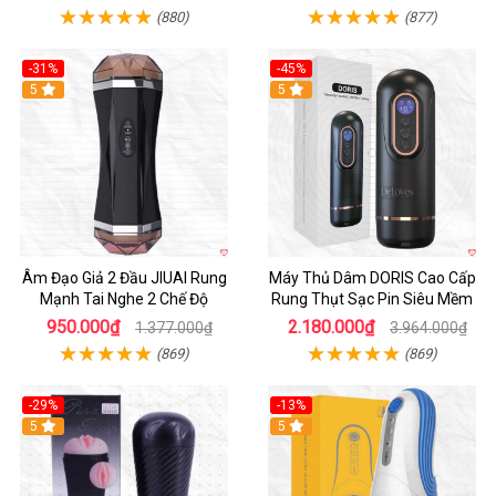
(880)
(877)
-31%
-45%
5
Hot
5
Âm Đạo Giả 2 Đầu JIUAI Rung
Máy Thủ Dâm DORIS Cao Cấp
Mạnh Tai Nghe 2 Chế Độ
Rung Thụt Sạc Pin Siêu Mềm
950.000₫
2.180.000₫
1.377.000₫
3.964.000₫
(869)
(869)
-29%
-13%
5
5