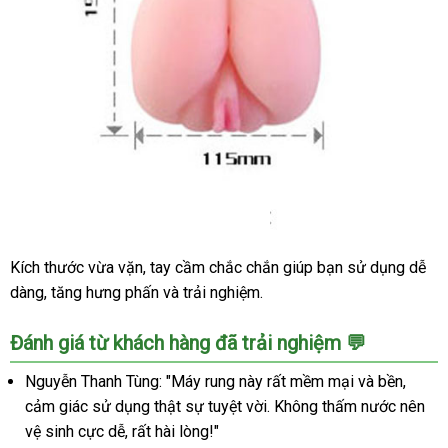
thích
tối
đa
Kích thước vừa vặn, tay cầm chắc chắn giúp bạn sử dụng dễ
Âm
dàng, tăng hưng phấn và trải nghiệm.
đạo
rung
silicon
Đánh giá từ khách hàng đã trải nghiệm 💬
cao
cấp
Nguyễn Thanh Tùng: "Máy rung này rất mềm mại và bền,
kiểu
cảm giác sử dụng thật sự tuyệt vời. Không thấm nước nên
dáng
vệ sinh cực dễ, rất hài lòng!"
sang