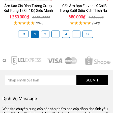
Âm Đạo Giả Dính Tường Crazy
Cốc Âm Đạo Fervent X Gai Bi
Bull Rung 12 Chế Độ Siêu Mạnh
Trong Suốt Siêu Kích Thích Nam
Giới
1.250.000₫
350.000₫
1.506.000₫
402.000₫
(940)
(940)
1
2
3
4
5
SUBMIT
Dịch Vụ Massage
Website chuyên cung cấp các sản phẩm cao cấp dành cho tình yêu