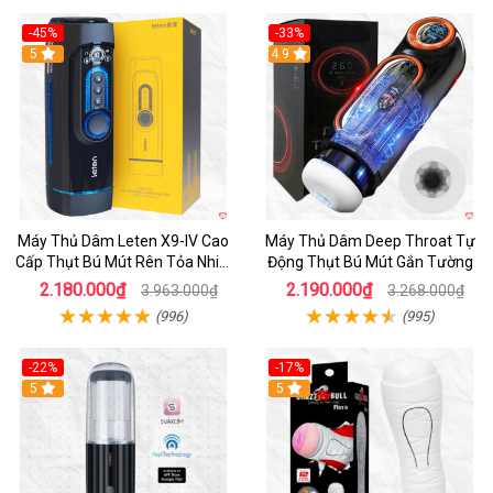
-45%
-33%
Hot
5
Hot
4.9
Máy Thủ Dâm Leten X9-IV Cao
Máy Thủ Dâm Deep Throat Tự
Cấp Thụt Bú Mút Rên Tỏa Nhiệt
Động Thụt Bú Mút Gắn Tường
Sạc Pin
2.180.000₫
2.190.000₫
3.963.000₫
3.268.000₫
(996)
(995)
-22%
-17%
5
5