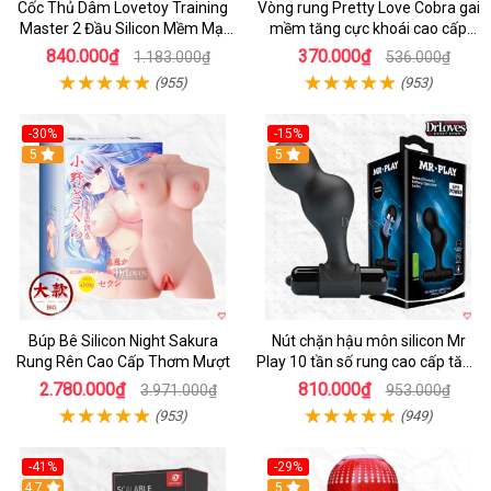
Cốc Thủ Dâm Lovetoy Training
Vòng rung Pretty Love Cobra gai
Master 2 Đầu Silicon Mềm Mại
mềm tăng cực khoái cao cấp
Tiện Lợi
chính hãng
840.000₫
370.000₫
1.183.000₫
536.000₫
(955)
(953)
-30%
-15%
Hot
5
Hot
5
Búp Bê Silicon Night Sakura
Nút chặn hậu môn silicon Mr
Rung Rên Cao Cấp Thơm Mượt
Play 10 tần số rung cao cấp tăng
khoái cảm
2.780.000₫
810.000₫
3.971.000₫
953.000₫
(953)
(949)
-41%
-29%
Hot
4.7
5