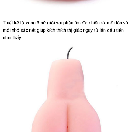
Thiết kế từ vòng 3 nữ giới với phần âm đạo hiện rõ, môi lớn và
Âm
môi nhỏ sắc nét giúp kích thích thị giác ngay từ lần đầu tiên
đạo
rung
nhìn thấy.
silicon
cao
cấp
kiểu
dáng
sang
trọng
kích
thích
tối
đa