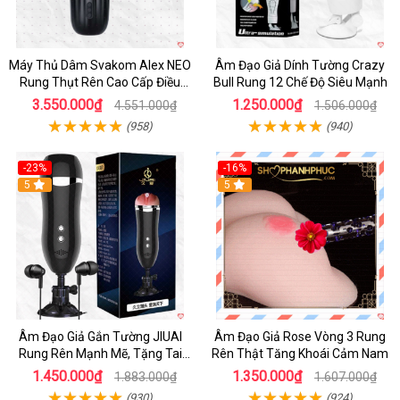
Máy Thủ Dâm Svakom Alex NEO
Âm Đạo Giả Dính Tường Crazy
Rung Thụt Rên Cao Cấp Điều
Bull Rung 12 Chế Độ Siêu Mạnh
Khiển App
3.550.000₫
1.250.000₫
4.551.000₫
1.506.000₫
(958)
(940)
-23%
-16%
5
5
Âm Đạo Giả Gắn Tường JIUAI
Âm Đạo Giả Rose Vòng 3 Rung
Rung Rên Mạnh Mẽ, Tặng Tai
Rên Thật Tăng Khoái Cảm Nam
Nghe
1.450.000₫
1.350.000₫
1.883.000₫
1.607.000₫
(930)
(924)