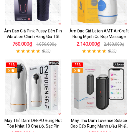
Âm Đạo Giả Pink Pussy Đèn Pin
Âm Đạo Giả Leten AMT AirCraft
Vibration Chính Hãng Giá Tốt
Rung Mạnh Co Bóp Massage
Êm Ái
750.000₫
2.140.000₫
1.056.000₫
2.460.000₫
(853)
(853)
-36%
-38%
Hot
5
Hot
5
Máy Thủ Dâm DEEPU Rung Hút
Máy Thủ Dâm Lovense Solace
Tỏa Nhiệt 10 Chế Độ, Sạc Pin
Cao Cấp Rung Mạnh Điều Khiển
App