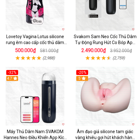
Lovetoy Vagina Lotus silicone
Svakom Sam Neo Cốc Thủ Dâm
rung êm cao cấp cốc thủ dâm
Tự Động Rung Hút Co Bóp App
nam
Điều Khiển
500.000₫
2.490.000₫
581.000₫
3.952.000₫
(2,988)
(2,759)
-32%
-20%
Hot
4.7
Hot
5
Máy Thủ Dâm Nam SVAKOM
Âm đạo giả silicone tam giác
Hannes Neo Điều Khiển App Kích
vàng khiêu gợi hút khách hàng