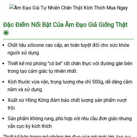
Âm
Đặc Điểm Nổi Bật Của Âm Đạo Giả Giống Thật
Đạo
🌟
Giả
Tự
Chất liệu silicone cao cấp, an toàn tuyệt đối cho sức khỏe
Nhiên
người sử dụng.
Chân
Thật
Thiết kế mô phỏng "cô bé" rất chân thực với đường gân bên
Kích
trong tạo cảm giác tự nhiên nhất.
Thích
Mua
Kích thước vừa vặn, trọng lượng nhẹ chỉ 500g, dễ dàng cầm
Ngay
nắm và sử dụng.
Xuất xứ Hồng Kông đảm bảo chất lượng sản phẩm vượt
trội.
Sản phẩm không rung, phù hợp với nhu cầu đơn giản nhưng
vẫn cực kỳ kích thích.
Thiết kế bên trong mô phỏng âm đạo của gái mới lớn, tạo sự