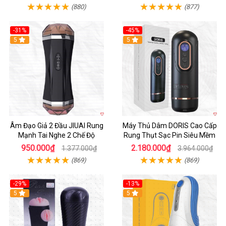
(880)
(877)
-31%
-45%
5
Hot
5
Âm Đạo Giả 2 Đầu JIUAI Rung
Máy Thủ Dâm DORIS Cao Cấp
Mạnh Tai Nghe 2 Chế Độ
Rung Thụt Sạc Pin Siêu Mềm
950.000₫
2.180.000₫
1.377.000₫
3.964.000₫
(869)
(869)
-29%
-13%
5
5