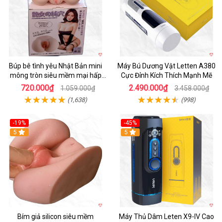
Búp bê tình yêu Nhật Bản mini
Máy Bú Dương Vật Letten A380
mông tròn siêu mềm mại hấp
Cực Đỉnh Kích Thích Mạnh Mẽ
dẫn
720.000₫
2.490.000₫
1.059.000₫
3.458.000₫
(1,638)
(998)
-19%
-45%
Hot
5
Hot
5
Bím giả silicon siêu mềm
Máy Thủ Dâm Leten X9-IV Cao