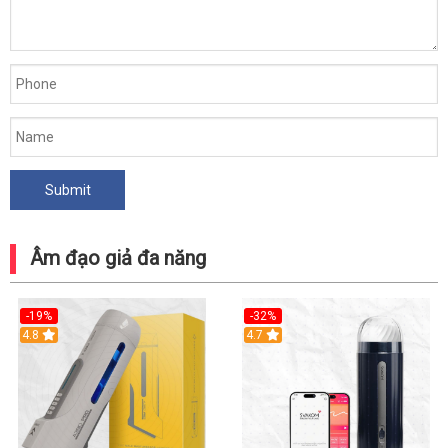
Âm đạo giả đa năng
-19%
-32%
Hot
4.8
Hot
4.7