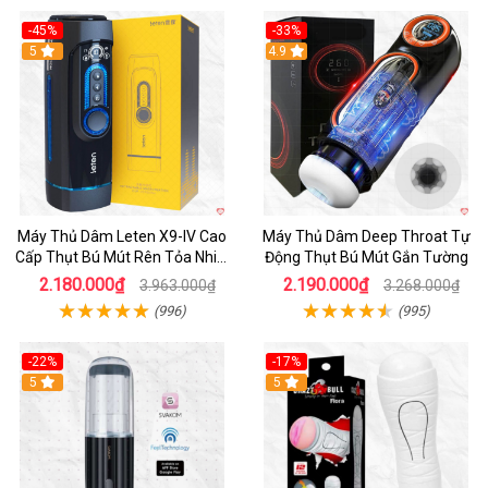
-45%
-33%
Hot
5
Hot
4.9
Máy Thủ Dâm Leten X9-IV Cao
Máy Thủ Dâm Deep Throat Tự
Cấp Thụt Bú Mút Rên Tỏa Nhiệt
Động Thụt Bú Mút Gắn Tường
Sạc Pin
2.180.000₫
2.190.000₫
3.963.000₫
3.268.000₫
(996)
(995)
-22%
-17%
5
5