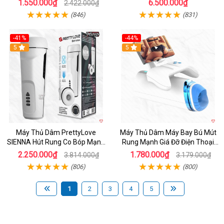
1.550.000₫
6.500.000₫
2.422.000₫
(846)
(831)
-41%
-44%
Hot
5
Hot
5
Máy Thủ Dâm PrettyLove
Máy Thủ Dâm Máy Bay Bú Mút
SIENNA Hút Rung Co Bóp Mạnh
Rung Mạnh Giá Đỡ Điện Thoại
Mẽ Nam
Chính Hãng
2.250.000₫
1.780.000₫
3.814.000₫
3.179.000₫
(806)
(800)
1
2
3
4
5