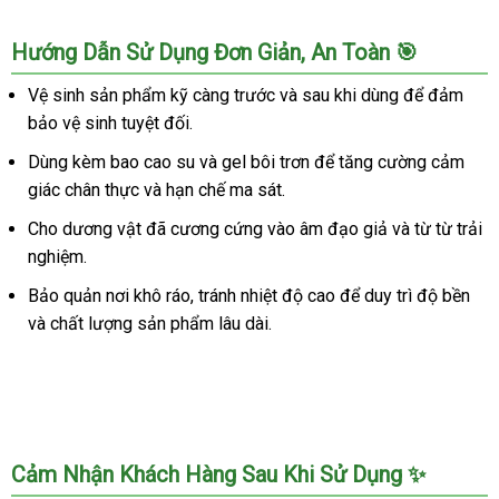
Thật
Đạo
Mua
Nhiên
Kích
Giả
Ngay
Chân
Âm
Hướng Dẫn Sử Dụng Đơn Giản, An Toàn 🎯
Thích
Tự
Thật
Đạo
Mua
Nhiên
Kích
Giả
Vệ sinh sản phẩm kỹ càng trước và sau khi dùng để đảm
Ngay
Chân
Thích
Tự
bảo vệ sinh tuyệt đối.
Thật
Mua
Nhiên
Kích
Ngay
Chân
Dùng kèm bao cao su và gel bôi trơn để tăng cường cảm
Thích
Thật
giác chân thực và hạn chế ma sát.
Mua
Kích
Ngay
Cho dương vật đã cương cứng vào âm đạo giả và từ từ trải
Thích
nghiệm.
Mua
Ngay
Bảo quản nơi khô ráo, tránh nhiệt độ cao để duy trì độ bền
và chất lượng sản phẩm lâu dài.
Cảm Nhận Khách Hàng Sau Khi Sử Dụng ✨