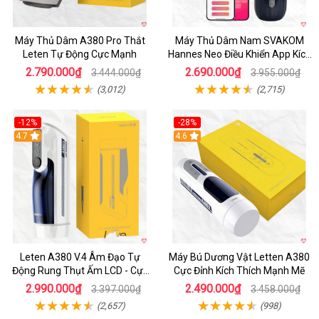
Máy Thủ Dâm A380 Pro Thắt
Máy Thủ Dâm Nam SVAKOM
Leten Tự Động Cực Mạnh
Hannes Neo Điều Khiển App Kích
Thích
2.790.000₫
2.690.000₫
3.444.000₫
3.955.000₫
(3,012)
(2,715)
-12%
-28%
Hot
4.7
Hot
4.6
Leten A380 V.4 Âm Đạo Tự
Máy Bú Dương Vật Letten A380
Động Rung Thụt Ấm LCD - Cực
Cực Đỉnh Kích Thích Mạnh Mẽ
Phê
2.990.000₫
2.490.000₫
3.397.000₫
3.458.000₫
(2,657)
(998)