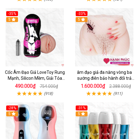
-35%
-33%
5
5
Cốc Âm Đạo Giả LoveToy Rung
âm đạo giả đa năng vòng ba
Mạnh, Silicon Mềm, Giải Tỏa
sướng điên bảo hành đổi trả
Sinh Lý
nhanh
490.000₫
1.600.000₫
754.000₫
2.388.000₫
(918)
(911)
-28%
-31%
5
Hot
5