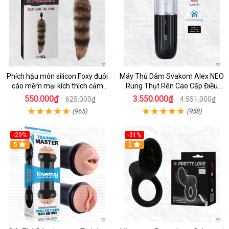
Phích hậu môn silicon Foxy đuôi
Máy Thủ Dâm Svakom Alex NEO
cáo mềm mại kích thích cảm
Rung Thụt Rên Cao Cấp Điều
giác mới
Khiển App
550.000₫
3.550.000₫
625.000₫
4.551.000₫
(965)
(958)
-29%
-31%
Hot
5
5