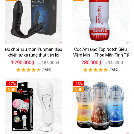
Đồ chơi hậu môn Yunman điều
Cốc Âm Đạo Top Notch Siêu
khiển từ xa rung thụt tiện lợi
Mềm Mịn – Thỏa Mãn Tinh Tế
1.290.000₫
280.000₫
2.186.000₫
394.000₫
(949)
(940)
-17%
-13%
5
Hot
5