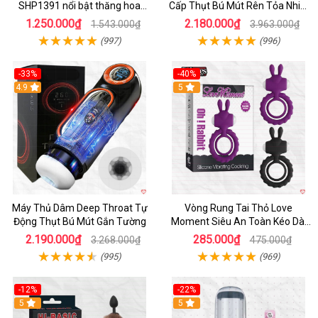
SHP1391 nổi bật thăng hoa
Cấp Thụt Bú Mút Rên Tỏa Nhiệt
hoàn hảo
Sạc Pin
1.250.000₫
2.180.000₫
1.543.000₫
3.963.000₫
(997)
(996)
-33%
-40%
Hot
4.9
5
Máy Thủ Dâm Deep Throat Tự
Vòng Rung Tai Thỏ Love
Động Thụt Bú Mút Gắn Tường
Moment Siêu An Toàn Kéo Dài
Thời Gian
2.190.000₫
285.000₫
3.268.000₫
475.000₫
(995)
(969)
-12%
-22%
Hot
5
5