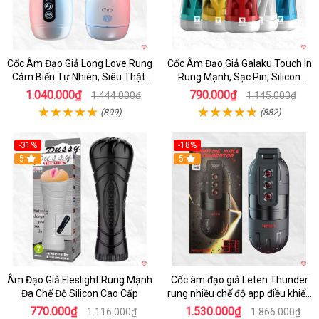
Cốc Âm Đạo Giả Long Love Rung
Cốc Âm Đạo Giả Galaku Touch In
Cảm Biến Tự Nhiên, Siêu Thật,
Rung Mạnh, Sạc Pin, Silicon
Sướng
Mềm
1.040.000₫
790.000₫
1.444.000₫
1.145.000₫
(899)
(882)
-31%
-18%
5
5
Âm Đạo Giả Fleslight Rung Mạnh
Cốc âm đạo giả Leten Thunder
Đa Chế Độ Silicon Cao Cấp
rung nhiều chế độ app điều khiển
tiện lợi
770.000₫
1.530.000₫
1.116.000₫
1.866.000₫