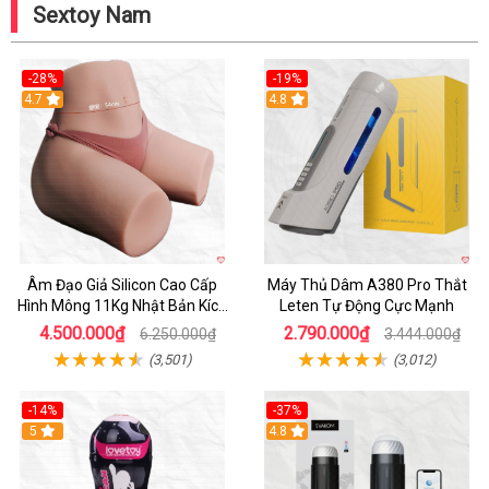
Sextoy Nam
-28%
-19%
4.7
Hot
4.8
Âm Đạo Giả Silicon Cao Cấp
Máy Thủ Dâm A380 Pro Thắt
Hình Mông 11Kg Nhật Bản Kích
Leten Tự Động Cực Mạnh
Thước Như Thật
4.500.000₫
2.790.000₫
6.250.000₫
3.444.000₫
(3,501)
(3,012)
-14%
-37%
Hot
5
4.8