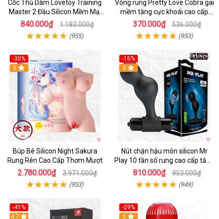
Cốc Thủ Dâm Lovetoy Training
Vòng rung Pretty Love Cobra gai
Master 2 Đầu Silicon Mềm Mại
mềm tăng cực khoái cao cấp
Tiện Lợi
chính hãng
840.000₫
370.000₫
1.183.000₫
536.000₫
(955)
(953)
-30%
-15%
Hot
5
Hot
5
Búp Bê Silicon Night Sakura
Nút chặn hậu môn silicon Mr
Rung Rên Cao Cấp Thơm Mượt
Play 10 tần số rung cao cấp tăng
khoái cảm
2.780.000₫
810.000₫
3.971.000₫
953.000₫
(953)
(949)
-41%
-29%
Hot
4.7
5