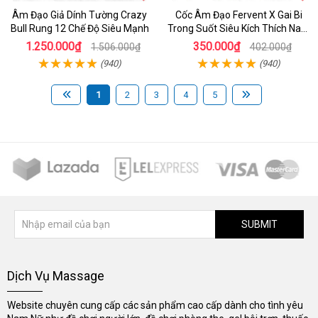
Âm Đạo Giả Dính Tường Crazy
Cốc Âm Đạo Fervent X Gai Bi
Bull Rung 12 Chế Độ Siêu Mạnh
Trong Suốt Siêu Kích Thích Nam
Giới
1.250.000₫
350.000₫
1.506.000₫
402.000₫
(940)
(940)
1
2
3
4
5
SUBMIT
Dịch Vụ Massage
Website chuyên cung cấp các sản phẩm cao cấp dành cho tình yêu