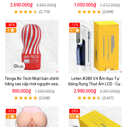
Thích
nam
2.690.000₫
1.050.000₫
3.955.000₫
1.312.000₫
(2,715)
(2,699)
-40%
-12%
Hot
5
Hot
4.7
Tenga Air Tech Nhật bản chính
Leten A380 V.4 Âm Đạo Tự
hãng cao cấp mới nguyên seal
Động Rung Thụt Ấm LCD - Cực
giá tốt
Phê
900.000₫
2.990.000₫
1.500.000₫
3.397.000₫
(2,658)
(2,657)
-32%
-28%
Hot
5
Hot
4.6