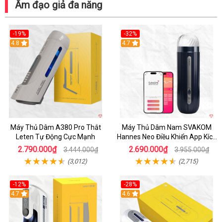
Âm đạo giả đa năng
-19%
-32%
Hot
4.8
Hot
4.7
Máy Thủ Dâm A380 Pro Thắt
Máy Thủ Dâm Nam SVAKOM
Leten Tự Động Cực Mạnh
Hannes Neo Điều Khiển App Kích
Thích
2.790.000₫
2.690.000₫
3.444.000₫
3.955.000₫
(3,012)
(2,715)
-12%
-28%
Hot
4.7
Hot
4.6