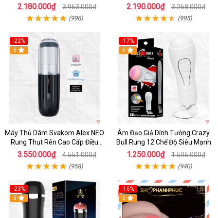
Sạc Pin
2.180.000₫
2.190.000₫
3.963.000₫
3.268.000₫
(996)
(995)
-22%
-17%
5
5
Máy Thủ Dâm Svakom Alex NEO
Âm Đạo Giả Dính Tường Crazy
Rung Thụt Rên Cao Cấp Điều
Bull Rung 12 Chế Độ Siêu Mạnh
Khiển App
3.550.000₫
1.250.000₫
4.551.000₫
1.506.000₫
(958)
(940)
-23%
-16%
5
5