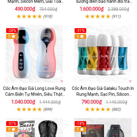
Mạnh, Silicon Mềm, Giải Tỏa
sướng điên bảo hành đổi trả
Sinh Lý
nhanh
490.000₫
1.600.000₫
754.000₫
2.388.000₫
(918)
(911)
-28%
-31%
5
Hot
5
Cốc Âm Đạo Giả Long Love Rung
Cốc Âm Đạo Giả Galaku Touch In
Cảm Biến Tự Nhiên, Siêu Thật,
Rung Mạnh, Sạc Pin, Silicon
Sướng
Mềm
1.040.000₫
790.000₫
1.444.000₫
1.145.000₫
(899)
(882)
-31%
-18%
5
5