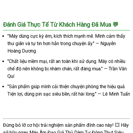
Âm
Đạo
Đánh Giá Thực Tế Từ Khách Hàng Đã Mua 💬
Giả
Tự
"Máy dùng cực kỳ êm, kích thích mạnh mẽ. Mình cảm thấy
Động
thư giãn và tự tin hơn hẳn trong chuyện ấy." — Nguyễn
Thụt
Hoàng Dương
Mạnh
Kích
"Chất liệu mềm mại, rất an toàn khi sử dụng. Máy có nhiều
Thích
chế độ nên không bị nhàm chán, rất đáng mua." — Trần Văn
Cực
Quí
Khoái
Leten
"Sản phẩm giúp mình cải thiện chuyện phòng the hiệu quả.
King
Tiện lợi, dùng pin sạc siêu bền, rất hài lòng." — Lê Minh Tuấn
Đừng bỏ lỡ cơ hội trải nghiệm sản phẩm đỉnh cao này! 💥 Hãy
sở hữu ngay Máy Âm Đạo Giả Thủ Dâm Tự Động Thụt Siêu