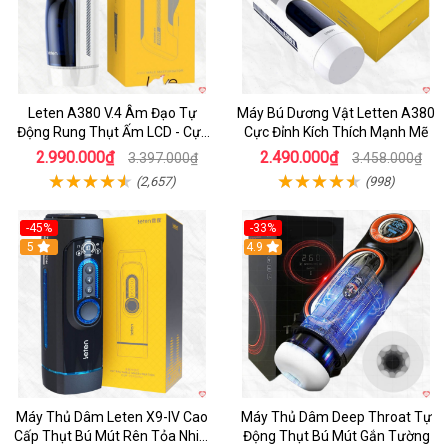
Leten A380 V.4 Âm Đạo Tự
Máy Bú Dương Vật Letten A380
Động Rung Thụt Ấm LCD - Cực
Cực Đỉnh Kích Thích Mạnh Mẽ
Phê
2.990.000₫
2.490.000₫
3.397.000₫
3.458.000₫
(2,657)
(998)
-45%
-33%
Hot
5
Hot
4.9
Máy Thủ Dâm Leten X9-IV Cao
Máy Thủ Dâm Deep Throat Tự
Cấp Thụt Bú Mút Rên Tỏa Nhiệt
Động Thụt Bú Mút Gắn Tường