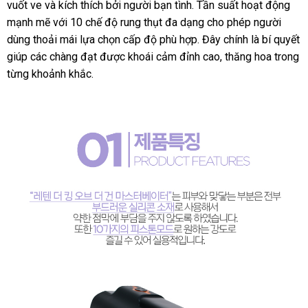
vuốt ve và kích thích bởi người bạn tình. Tần suất hoạt động
Thụt
mạnh mẽ với 10 chế độ rung thụt đa dạng cho phép người
Mạnh
dùng thoải mái lựa chọn cấp độ phù hợp. Đây chính là bí quyết
Kích
Thích
giúp các chàng đạt được khoái cảm đỉnh cao, thăng hoa trong
Cực
từng khoảnh khắc.
Khoái
Leten
King