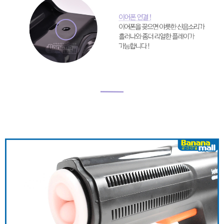
Âm
Đạo
Giả
Tự
Động
Thụt
Mạnh
Kích