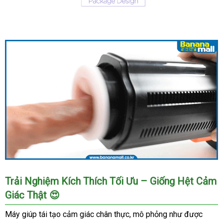
Âm
Đạo
Giả
Tự
Động
Thụt
Mạnh
Kích
Thích
Cực
Khoái
Leten
King
Âm
Trải Nghiệm Kích Thích Tối Ưu – Giống Hệt Cảm
Đạo
Giác Thật 😍
Giả
Tự
Máy giúp tái tạo cảm giác chân thực, mô phỏng như được
Động