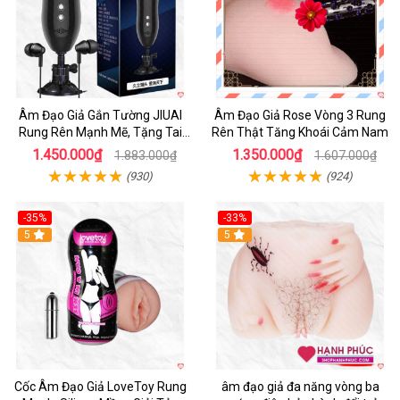
Âm Đạo Giả Gắn Tường JIUAI
Âm Đạo Giả Rose Vòng 3 Rung
Rung Rên Mạnh Mẽ, Tặng Tai
Rên Thật Tăng Khoái Cảm Nam
Nghe
1.450.000₫
1.350.000₫
1.883.000₫
1.607.000₫
(930)
(924)
-35%
-33%
5
5
Cốc Âm Đạo Giả LoveToy Rung
âm đạo giả đa năng vòng ba