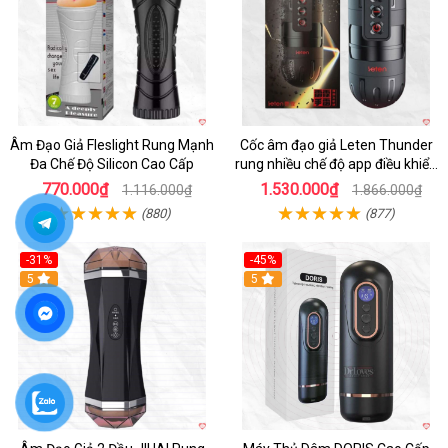
Âm Đạo Giả Fleslight Rung Mạnh
Cốc âm đạo giả Leten Thunder
Đa Chế Độ Silicon Cao Cấp
rung nhiều chế độ app điều khiển
tiện lợi
770.000₫
1.530.000₫
1.116.000₫
1.866.000₫
(880)
(877)
-31%
-45%
5
Hot
5