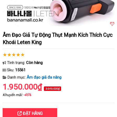
Âm Đạo Giả Tự Động Thụt Mạnh Kích Thích Cực
Khoái Leten King
Tình trạng:
Còn hàng
Sku:
15561
Danh mục:
Âm đạo giả đa năng
1.950.000₫
3.545.000₫
Khuyến mãi:
-45%
ĐẶT HÀNG