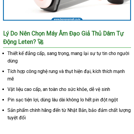
Thích
Cực
Khoái
Leten
King
Âm
Lý Do Nên Chọn Máy Âm Đạo Giả Thủ Dâm Tự
Đạo
Động Leten? 🚀
Giả
Tự
Thiết kế đẳng cấp, sang trọng, mang lại sự tự tin cho người
Động
dùng
Thụt
Mạnh
Tích hợp công nghệ rung và thụt hiện đại, kích thích mạnh
Kích
mẽ
Thích
Cực
Vật liệu cao cấp, an toàn cho sức khỏe, dễ vệ sinh
Khoái
Pin sạc tiện lợi, dùng lâu dài không lo hết pin đột ngột
Leten
King
Sản phẩm chính hãng đến từ Nhật Bản, bảo đảm chất lượng
tuyệt đối