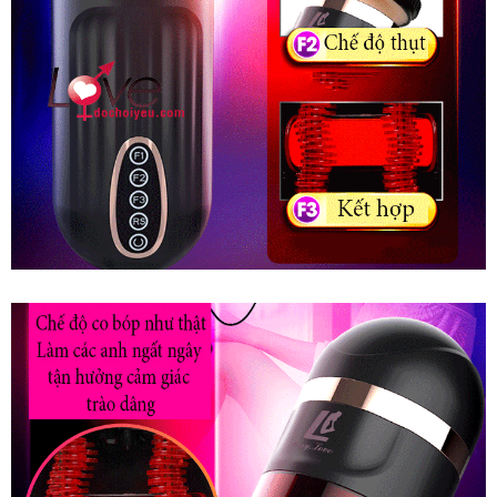
Phê
Nhật
Bản
FreeLander
Âm
Đạo
Giả
Tự
Động
Thụt
Co
Bóp