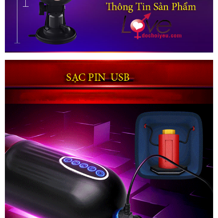
Âm
Đạo
Giả
Tự
Động
Thụt
Co
Bóp
Sưởi
Ấm
Phê
Nhật
Bản
FreeLander