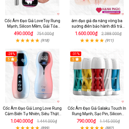
Cốc Âm Đạo Giả LoveToy Rung
âm đạo giả đa năng vòng ba
Mạnh, Silicon Mềm, Giải Tỏa
sướng điên bảo hành đổi trả
Sinh Lý
nhanh
490.000₫
1.600.000₫
754.000₫
2.388.000₫
(918)
(911)
-28%
-31%
5
Hot
5
Cốc Âm Đạo Giả Long Love Rung
Cốc Âm Đạo Giả Galaku Touch In
Cảm Biến Tự Nhiên, Siêu Thật,
Rung Mạnh, Sạc Pin, Silicon
Sướng
Mềm
1.040.000₫
790.000₫
1.444.000₫
1.145.000₫
(899)
(882)