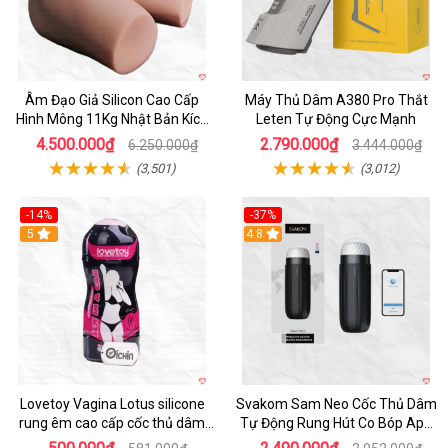
Âm Đạo Giả Silicon Cao Cấp
Máy Thủ Dâm A380 Pro Thắt
Hình Mông 11Kg Nhật Bản Kích
Leten Tự Động Cực Mạnh
Thước Như Thật
4.500.000₫
2.790.000₫
6.250.000₫
3.444.000₫
(3,501)
(3,012)
-14%
-37%
Hot
5
4.8
Lovetoy Vagina Lotus silicone
Svakom Sam Neo Cốc Thủ Dâm
rung êm cao cấp cốc thủ dâm
Tự Động Rung Hút Co Bóp App
nam
Điều Khiển