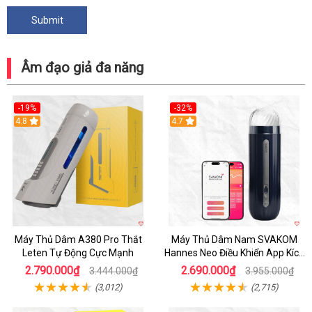
Âm đạo giả đa năng
-19%
-32%
Hot
4.8
Hot
4.7
Máy Thủ Dâm A380 Pro Thắt
Máy Thủ Dâm Nam SVAKOM
Leten Tự Động Cực Mạnh
Hannes Neo Điều Khiển App Kích
Thích
2.790.000₫
2.690.000₫
3.444.000₫
3.955.000₫
(3,012)
(2,715)