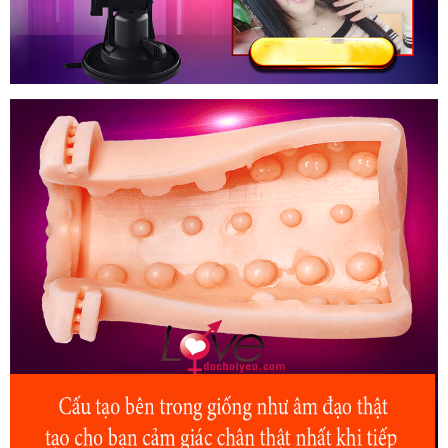
Âm
Đạo
Giả
Tự
Động
Thụt
Co
Bóp
Sưởi
Ấm
Phê
Nhật
Bản
FreeLander