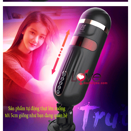
Âm
Đạo
Giả
Tự
Động
Thụt
Co
Bóp
Sưởi
Ấm
Phê
Nhật
Bản
FreeLander