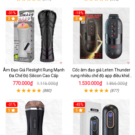
-31%
-18%
5
5
Âm Đạo Giả Fleslight Rung Mạnh
Cốc âm đạo giả Leten Thunder
Đa Chế Độ Silicon Cao Cấp
rung nhiều chế độ app điều khiển
tiện lợi
770.000₫
1.530.000₫
1.116.000₫
1.866.000₫
(880)
(877)
-31%
-45%
5
Hot
5