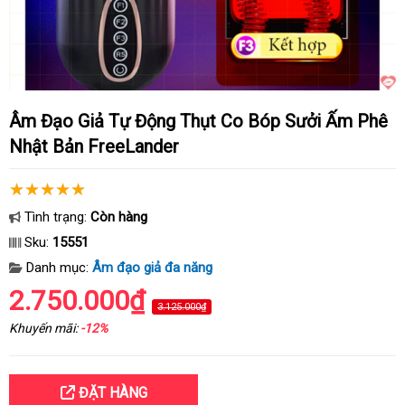
Âm Đạo Giả Tự Động Thụt Co Bóp Sưởi Ấm Phê
Nhật Bản FreeLander
Tình trạng:
Còn hàng
Sku:
15551
Danh mục:
Âm đạo giả đa năng
2.750.000₫
3.125.000₫
Khuyến mãi:
-12%
ĐẶT HÀNG