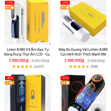
-12%
-28%
Hot
4.7
Hot
4.6
Leten A380 V.4 Âm Đạo Tự
Máy Bú Dương Vật Letten A380
Động Rung Thụt Ấm LCD - Cực
Cực Đỉnh Kích Thích Mạnh Mẽ
Phê
2.990.000₫
2.490.000₫
3.397.000₫
3.458.000₫
(2,657)
(998)
-45%
-33%
Hot
5
Hot
4.9