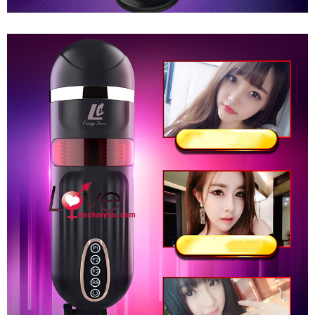
Âm
Đạo
Giả
Tự
Động
Thụt
Co
Bóp
Sưởi
Ấm
Phê
Nhật
Bản
FreeLander