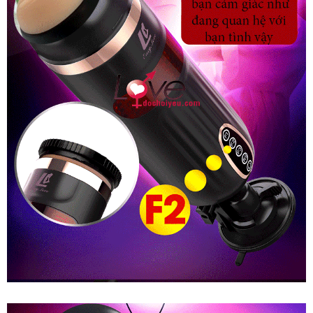
Bóp
Sưởi
Ấm
Phê
Nhật
Bản
FreeLander
Âm