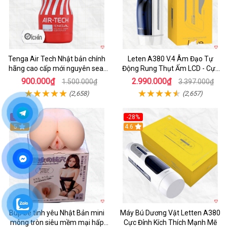
Tenga Air Tech Nhật bản chính
Leten A380 V.4 Âm Đạo Tự
hãng cao cấp mới nguyên seal
Động Rung Thụt Ấm LCD - Cực
giá tốt
Phê
900.000₫
2.990.000₫
1.500.000₫
3.397.000₫
(2,658)
(2,657)
-32%
-28%
Hot
5
Hot
4.6
Búp bê tình yêu Nhật Bản mini
Máy Bú Dương Vật Letten A380
mông tròn siêu mềm mại hấp
Cực Đỉnh Kích Thích Mạnh Mẽ