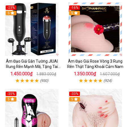
-23%
-16%
5
5
Âm Đạo Giả Gắn Tường JIUAI
Âm Đạo Giả Rose Vòng 3 Rung
Rung Rên Mạnh Mẽ, Tặng Tai
Rên Thật Tăng Khoái Cảm Nam
Nghe
1.450.000₫
1.350.000₫
1.883.000₫
1.607.000₫
(930)
(924)
-35%
-33%
5
5