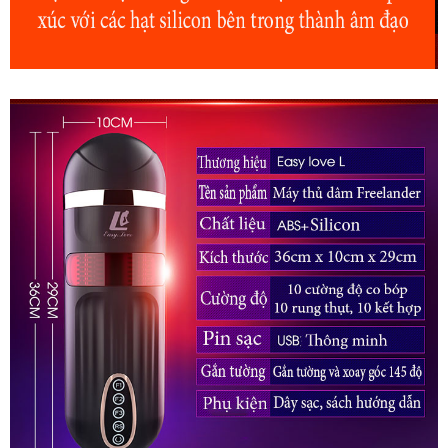
Âm
Đạo
Giả
Tự
Động
Thụt
Co
Bóp
Sưởi
Ấm
Phê
Nhật
Bản
FreeLander