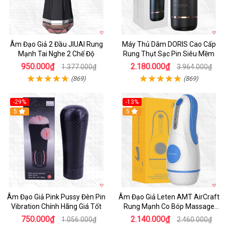
Âm Đạo Giả 2 Đầu JIUAI Rung
Máy Thủ Dâm DORIS Cao Cấp
Mạnh Tai Nghe 2 Chế Độ
Rung Thụt Sạc Pin Siêu Mềm
950.000₫
2.180.000₫
1.377.000₫
3.964.000₫
(869)
(869)
-29%
-13%
5
5
Âm Đạo Giả Pink Pussy Đèn Pin
Âm Đạo Giả Leten AMT AirCraft
Vibration Chính Hãng Giá Tốt
Rung Mạnh Co Bóp Massage
Êm Ái
750.000₫
2.140.000₫
1.056.000₫
2.460.000₫