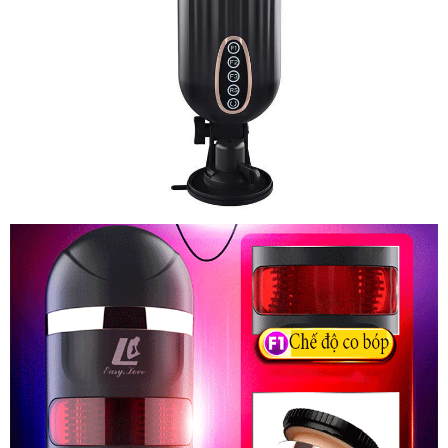
Phê
Nhật
Bản
FreeLander
Âm
Đạo
Giả
Tự
Động
Thụt
Co
Bóp
Sưởi
Ấm