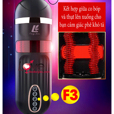
Đạo
Giả
Tự
Động
Thụt
Co
Bóp
Sưởi
Ấm
Phê
Nhật
Bản
FreeLander