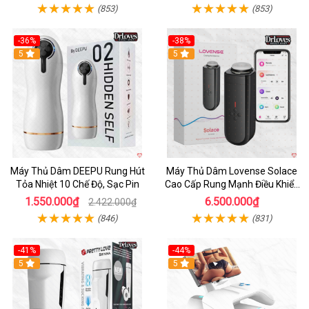
(853)
(853)
-36%
-38%
Hot
5
Hot
5
Máy Thủ Dâm DEEPU Rung Hút
Máy Thủ Dâm Lovense Solace
Tỏa Nhiệt 10 Chế Độ, Sạc Pin
Cao Cấp Rung Mạnh Điều Khiển
App
1.550.000₫
6.500.000₫
2.422.000₫
(846)
(831)
-41%
-44%
Hot
5
Hot
5