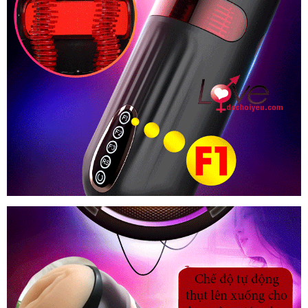
Sưởi
Ấm
Phê
Nhật
Bản
FreeLander
Âm
Đạo
Giả
Tự
Động
Thụt
Co