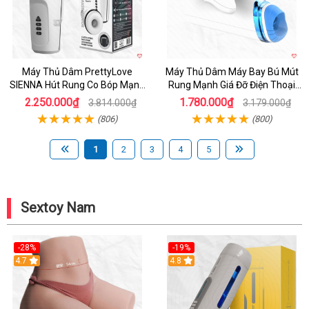
Máy Thủ Dâm PrettyLove
Máy Thủ Dâm Máy Bay Bú Mút
SIENNA Hút Rung Co Bóp Mạnh
Rung Mạnh Giá Đỡ Điện Thoại
Mẽ Nam
Chính Hãng
2.250.000₫
1.780.000₫
3.814.000₫
3.179.000₫
(806)
(800)
1
2
3
4
5
Sextoy Nam
-28%
-19%
4.7
Hot
4.8