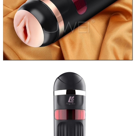
Âm
Đạo
Giả
Tự
Động
Thụt
Co
Bóp
Sưởi
Ấm