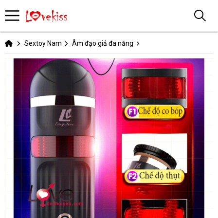
Sextoy Nam
Âm đạo giả đa năng