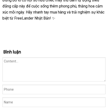
Đừng bỏ lỡ cơ hội sở hữu chiếc máy thủ dâm tự động siêu
Nhật
Bản
đẳng cấp này để cuộc sống thêm phong phú, thăng hoa cảm
FreeLander
xúc mỗi ngày. Hãy nhanh tay mua hàng và trải nghiệm sự khác
biệt từ FreeLander Nhật Bản! ✨
Bình luận