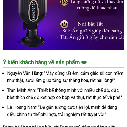
Âm
Ý kiến khách hàng về sản phẩm ❤️
Đạo
Giả
Nguyễn Văn Hùng: "Máy dùng rất êm, cảm giác silicon mềm
Tự
như thật, sưởi ấm giúp tăng sự thăng hoa, rất hài lòng!"
Động
Thụt
Trần Minh Anh: "Thiết kế thông minh với nhiều chế độ, đặc
Co
biệt thích chế độ kết hợp co bóp và thụt, rất thực tế và phê."
Bóp
Lê Hoàng Nam: "Đế gắn tường cực tiện lợi, mình dễ dàng
Sưởi
điều chỉnh tư thế phù hợp, trải nghiệm rất tuyệt vời."
Ấm
Phê