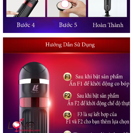
FreeLander
Âm
Đạo
Giả
Tự
Động
Thụt
Co
Bóp
Sưởi
Ấm
Phê
Nhật
Bản
FreeLander