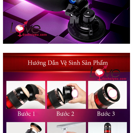
Âm
Đạo
Giả
Tự
Động
Thụt
Co
Bóp
Sưởi
Ấm
Phê
Nhật
Bản