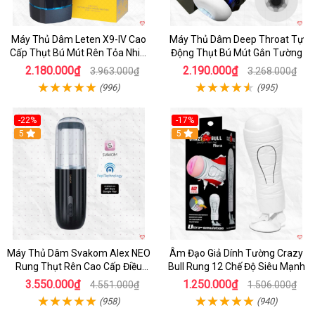
Máy Thủ Dâm Leten X9-IV Cao
Máy Thủ Dâm Deep Throat Tự
Cấp Thụt Bú Mút Rên Tỏa Nhiệt
Động Thụt Bú Mút Gắn Tường
Sạc Pin
2.180.000₫
2.190.000₫
3.963.000₫
3.268.000₫
(996)
(995)
-22%
-17%
5
5
Máy Thủ Dâm Svakom Alex NEO
Âm Đạo Giả Dính Tường Crazy
Rung Thụt Rên Cao Cấp Điều
Bull Rung 12 Chế Độ Siêu Mạnh
Khiển App
3.550.000₫
1.250.000₫
4.551.000₫
1.506.000₫
(958)
(940)