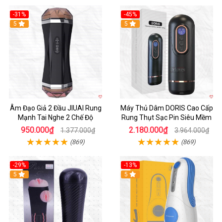
-31%
-45%
5
Hot
5
Âm Đạo Giả 2 Đầu JIUAI Rung
Máy Thủ Dâm DORIS Cao Cấp
Mạnh Tai Nghe 2 Chế Độ
Rung Thụt Sạc Pin Siêu Mềm
950.000₫
2.180.000₫
1.377.000₫
3.964.000₫
(869)
(869)
-29%
-13%
5
5