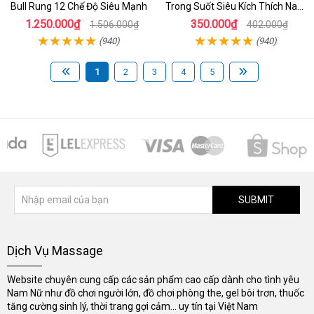
Bull Rung 12 Chế Độ Siêu Mạnh
Trong Suốt Siêu Kích Thích Nam
Giới
1.250.000₫
350.000₫
1.506.000₫
402.000₫
(940)
(940)
1
2
3
4
5
SUBMIT
Dịch Vụ Massage
Website chuyên cung cấp các sản phẩm cao cấp dành cho tình yêu
Nam Nữ như đồ chơi người lớn, đồ chơi phòng the, gel bôi trơn, thuốc
tăng cường sinh lý, thời trang gợi cảm... uy tín tại Việt Nam