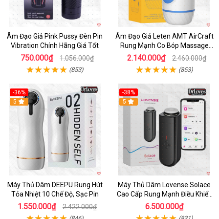
Âm Đạo Giả Pink Pussy Đèn Pin
Âm Đạo Giả Leten AMT AirCraft
Vibration Chính Hãng Giá Tốt
Rung Mạnh Co Bóp Massage
Êm Ái
750.000₫
2.140.000₫
1.056.000₫
2.460.000₫
(853)
(853)
-36%
-38%
Hot
5
Hot
5
Máy Thủ Dâm DEEPU Rung Hút
Máy Thủ Dâm Lovense Solace
Tỏa Nhiệt 10 Chế Độ, Sạc Pin
Cao Cấp Rung Mạnh Điều Khiển
App
1.550.000₫
6.500.000₫
2.422.000₫
(846)
(831)