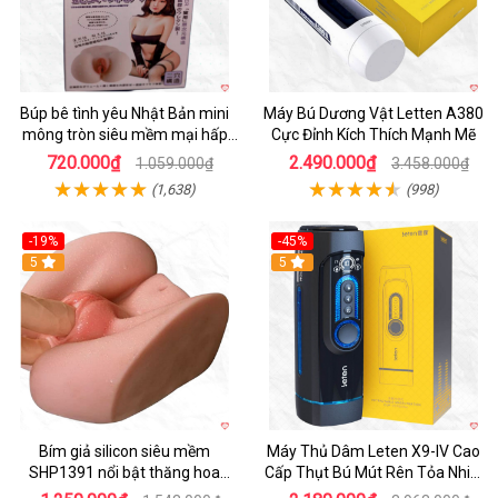
Búp bê tình yêu Nhật Bản mini
Máy Bú Dương Vật Letten A380
mông tròn siêu mềm mại hấp
Cực Đỉnh Kích Thích Mạnh Mẽ
dẫn
720.000₫
2.490.000₫
1.059.000₫
3.458.000₫
(1,638)
(998)
-19%
-45%
Hot
5
Hot
5
Bím giả silicon siêu mềm
Máy Thủ Dâm Leten X9-IV Cao
SHP1391 nổi bật thăng hoa
Cấp Thụt Bú Mút Rên Tỏa Nhiệt
hoàn hảo
Sạc Pin