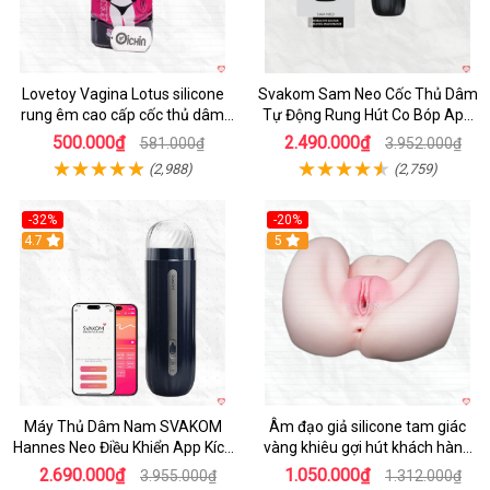
Lovetoy Vagina Lotus silicone
Svakom Sam Neo Cốc Thủ Dâm
rung êm cao cấp cốc thủ dâm
Tự Động Rung Hút Co Bóp App
nam
Điều Khiển
500.000₫
2.490.000₫
581.000₫
3.952.000₫
(2,988)
(2,759)
-32%
-20%
Hot
4.7
Hot
5
Máy Thủ Dâm Nam SVAKOM
Âm đạo giả silicone tam giác
Hannes Neo Điều Khiển App Kích
vàng khiêu gợi hút khách hàng
Thích
nam
2.690.000₫
1.050.000₫
3.955.000₫
1.312.000₫