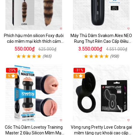
Phích hậu môn silicon Foxy đuôi
Máy Thủ Dâm Svakom Alex NEO
cáo mềm mại kích thích cảm
Rung Thụt Rên Cao Cấp Điều
giác mới
Khiển App
550.000₫
3.550.000₫
625.000₫
4.551.000₫
(965)
(958)
-29%
-31%
Hot
5
5
Cốc Thủ Dâm Lovetoy Training
Vòng rung Pretty Love Cobra gai
Master 2 Đầu Silicon Mềm Mại
mềm tăng cực khoái cao cấp