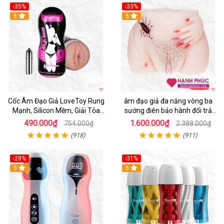
-35%
-33%
5
5
Cốc Âm Đạo Giả LoveToy Rung
âm đạo giả đa năng vòng ba
Mạnh, Silicon Mềm, Giải Tỏa
sướng điên bảo hành đổi trả
Sinh Lý
nhanh
490.000₫
1.600.000₫
754.000₫
2.388.000₫
(918)
(911)
-28%
-31%
5
Hot
5