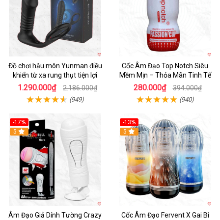
Đồ chơi hậu môn Yunman điều
Cốc Âm Đạo Top Notch Siêu
khiển từ xa rung thụt tiện lợi
Mềm Mịn – Thỏa Mãn Tinh Tế
1.290.000₫
280.000₫
2.186.000₫
394.000₫
(949)
(940)
-17%
-13%
5
Hot
5
Âm Đạo Giả Dính Tường Crazy
Cốc Âm Đạo Fervent X Gai Bi