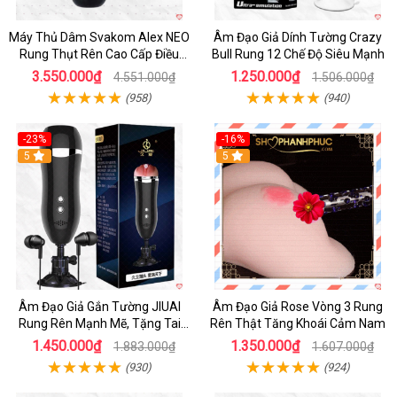
Máy Thủ Dâm Svakom Alex NEO
Âm Đạo Giả Dính Tường Crazy
Rung Thụt Rên Cao Cấp Điều
Bull Rung 12 Chế Độ Siêu Mạnh
Khiển App
3.550.000₫
1.250.000₫
4.551.000₫
1.506.000₫
(958)
(940)
-23%
-16%
5
5
Âm Đạo Giả Gắn Tường JIUAI
Âm Đạo Giả Rose Vòng 3 Rung
Rung Rên Mạnh Mẽ, Tặng Tai
Rên Thật Tăng Khoái Cảm Nam
Nghe
1.450.000₫
1.350.000₫
1.883.000₫
1.607.000₫
(930)
(924)