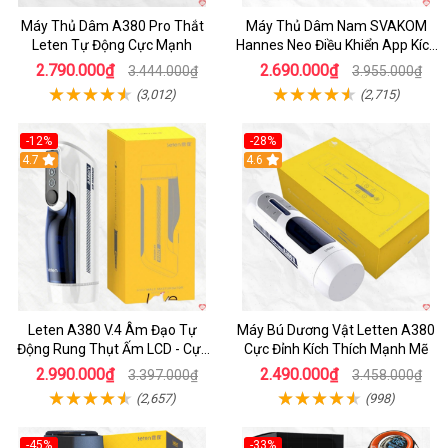
Máy Thủ Dâm A380 Pro Thắt
Máy Thủ Dâm Nam SVAKOM
Leten Tự Động Cực Mạnh
Hannes Neo Điều Khiển App Kích
Thích
2.790.000₫
2.690.000₫
3.444.000₫
3.955.000₫
(3,012)
(2,715)
-12%
-28%
Hot
4.7
Hot
4.6
Leten A380 V.4 Âm Đạo Tự
Máy Bú Dương Vật Letten A380
Động Rung Thụt Ấm LCD - Cực
Cực Đỉnh Kích Thích Mạnh Mẽ
Phê
2.990.000₫
2.490.000₫
3.397.000₫
3.458.000₫
(2,657)
(998)
-45%
-33%