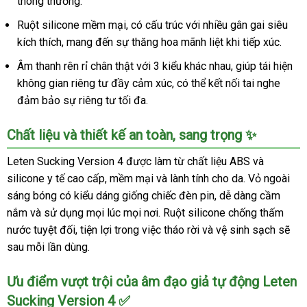
thông thường.
Sucking
Version
Ruột silicone mềm mại, có cấu trúc với nhiều gân gai siêu
4
kích thích, mang đến sự thăng hoa mãnh liệt khi tiếp xúc.
Âm thanh rên rỉ chân thật với 3 kiểu khác nhau, giúp tái hiện
không gian riêng tư đầy cảm xúc, có thể kết nối tai nghe
đảm bảo sự riêng tư tối đa.
Chất liệu và thiết kế an toàn, sang trọng ✨
Leten Sucking Version 4 được làm từ chất liệu ABS và
silicone y tế cao cấp, mềm mại và lành tính cho da. Vỏ ngoài
sáng bóng có kiểu dáng giống chiếc đèn pin, dễ dàng cầm
nắm và sử dụng mọi lúc mọi nơi. Ruột silicone chống thấm
nước tuyệt đối, tiện lợi trong việc tháo rời và vệ sinh sạch sẽ
sau mỗi lần dùng.
Ưu điểm vượt trội của âm đạo giả tự động Leten
Sucking Version 4 ✅