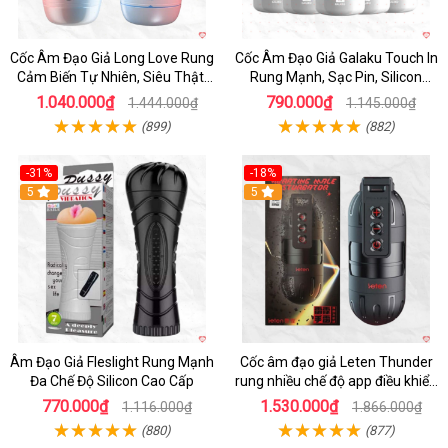
Cốc Âm Đạo Giả Long Love Rung
Cốc Âm Đạo Giả Galaku Touch In
Cảm Biến Tự Nhiên, Siêu Thật,
Rung Mạnh, Sạc Pin, Silicon
Sướng
Mềm
1.040.000₫
790.000₫
1.444.000₫
1.145.000₫
(899)
(882)
-31%
-18%
5
5
Âm Đạo Giả Fleslight Rung Mạnh
Cốc âm đạo giả Leten Thunder
Đa Chế Độ Silicon Cao Cấp
rung nhiều chế độ app điều khiển
tiện lợi
770.000₫
1.530.000₫
1.116.000₫
1.866.000₫
(880)
(877)