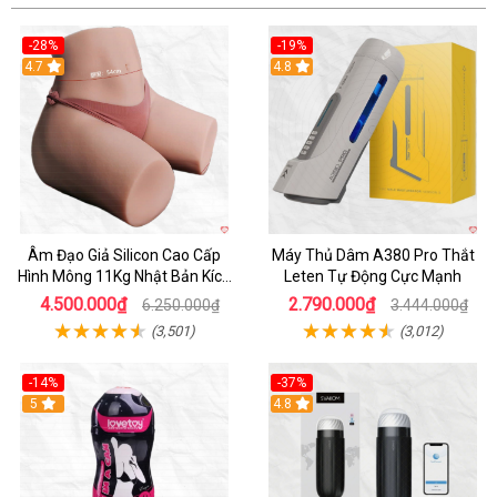
-28%
-19%
4.7
Hot
4.8
Âm Đạo Giả Silicon Cao Cấp
Máy Thủ Dâm A380 Pro Thắt
Hình Mông 11Kg Nhật Bản Kích
Leten Tự Động Cực Mạnh
Thước Như Thật
4.500.000₫
2.790.000₫
6.250.000₫
3.444.000₫
(3,501)
(3,012)
-14%
-37%
Hot
5
4.8