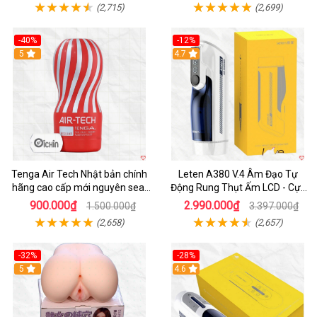
(2,715)
(2,699)
-40%
-12%
Hot
5
Hot
4.7
Tenga Air Tech Nhật bản chính
Leten A380 V.4 Âm Đạo Tự
hãng cao cấp mới nguyên seal
Động Rung Thụt Ấm LCD - Cực
giá tốt
Phê
900.000₫
2.990.000₫
1.500.000₫
3.397.000₫
(2,658)
(2,657)
-32%
-28%
Hot
5
Hot
4.6