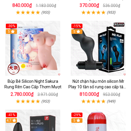
Tiện Lợi
chính hãng
840.000₫
370.000₫
1.183.000₫
536.000₫
(955)
(953)
-30%
-15%
Hot
5
Hot
5
Búp Bê Silicon Night Sakura
Nút chặn hậu môn silicon Mr
Rung Rên Cao Cấp Thơm Mượt
Play 10 tần số rung cao cấp tăng
khoái cảm
2.780.000₫
810.000₫
3.971.000₫
953.000₫
(953)
(949)
-41%
-29%
Hot
4.7
5