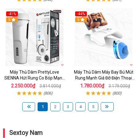
-41%
-44%
Hot
5
Hot
5
Máy Thủ Dâm PrettyLove
Máy Thủ Dâm Máy Bay Bú Mút
SIENNA Hút Rung Co Bóp Mạnh
Rung Mạnh Giá Đỡ Điện Thoại
Mẽ Nam
Chính Hãng
2.250.000₫
1.780.000₫
3.814.000₫
3.179.000₫
(806)
(800)
1
2
3
4
5
Sextoy Nam