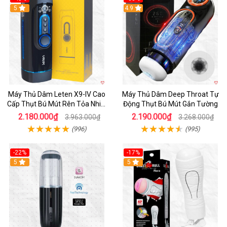
Hot
5
Hot
4.9
Máy Thủ Dâm Leten X9-IV Cao
Máy Thủ Dâm Deep Throat Tự
Cấp Thụt Bú Mút Rên Tỏa Nhiệt
Động Thụt Bú Mút Gắn Tường
Sạc Pin
2.180.000₫
2.190.000₫
3.963.000₫
3.268.000₫
(996)
(995)
-22%
-17%
5
5