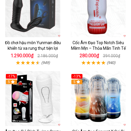
Đồ chơi hậu môn Yunman điều
Cốc Âm Đạo Top Notch Siêu
khiển từ xa rung thụt tiện lợi
Mềm Mịn – Thỏa Mãn Tinh Tế
1.290.000₫
280.000₫
2.186.000₫
394.000₫
(949)
(940)
-17%
-13%
5
Hot
5