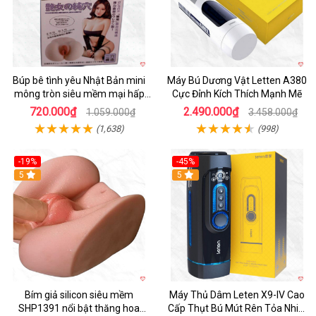
Búp bê tình yêu Nhật Bản mini
Máy Bú Dương Vật Letten A380
mông tròn siêu mềm mại hấp
Cực Đỉnh Kích Thích Mạnh Mẽ
dẫn
720.000₫
2.490.000₫
1.059.000₫
3.458.000₫
(1,638)
(998)
-19%
-45%
Hot
5
Hot
5
Bím giả silicon siêu mềm
Máy Thủ Dâm Leten X9-IV Cao
SHP1391 nổi bật thăng hoa
Cấp Thụt Bú Mút Rên Tỏa Nhiệt