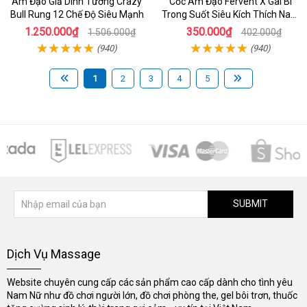
Âm Đạo Giả Dính Tường Crazy
Cốc Âm Đạo Fervent X Gai Bi
Bull Rung 12 Chế Độ Siêu Mạnh
Trong Suốt Siêu Kích Thích Nam
Giới
1.250.000₫
350.000₫
1.506.000₫
402.000₫
(940)
(940)
1
2
3
4
5
SUBMIT
Dịch Vụ Massage
Website chuyên cung cấp các sản phẩm cao cấp dành cho tình yêu
Nam Nữ như đồ chơi người lớn, đồ chơi phòng the, gel bôi trơn, thuốc