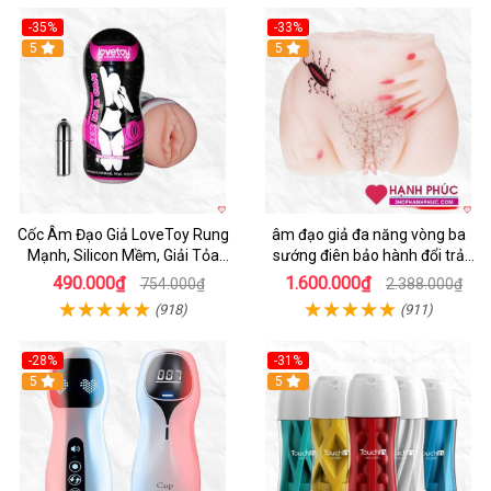
-35%
-33%
5
5
Cốc Âm Đạo Giả LoveToy Rung
âm đạo giả đa năng vòng ba
Mạnh, Silicon Mềm, Giải Tỏa
sướng điên bảo hành đổi trả
Sinh Lý
nhanh
490.000₫
1.600.000₫
754.000₫
2.388.000₫
(918)
(911)
-28%
-31%
5
Hot
5