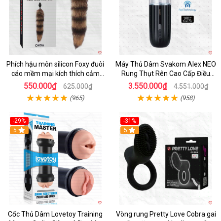
Phích hậu môn silicon Foxy đuôi
Máy Thủ Dâm Svakom Alex NEO
cáo mềm mại kích thích cảm
Rung Thụt Rên Cao Cấp Điều
giác mới
Khiển App
550.000₫
3.550.000₫
625.000₫
4.551.000₫
(965)
(958)
-29%
-31%
Hot
5
5
Cốc Thủ Dâm Lovetoy Training
Vòng rung Pretty Love Cobra gai