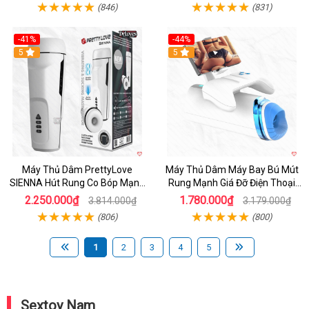
(846)
(831)
-41%
-44%
Hot
5
Hot
5
Máy Thủ Dâm PrettyLove
Máy Thủ Dâm Máy Bay Bú Mút
SIENNA Hút Rung Co Bóp Mạnh
Rung Mạnh Giá Đỡ Điện Thoại
Mẽ Nam
Chính Hãng
2.250.000₫
1.780.000₫
3.814.000₫
3.179.000₫
(806)
(800)
1
2
3
4
5
Sextoy Nam