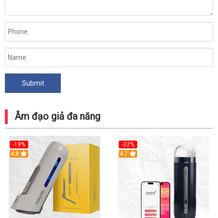
Âm đạo giả đa năng
-19%
-32%
Hot
4.8
Hot
4.7