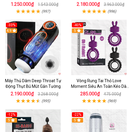
hoàn hảo
Sạc Pin
1.250.000₫
2.180.000₫
1.543.000₫
3.963.000₫
(997)
(996)
-33%
-40%
Hot
4.9
5
Máy Thủ Dâm Deep Throat Tự
Vòng Rung Tai Thỏ Love
Động Thụt Bú Mút Gắn Tường
Moment Siêu An Toàn Kéo Dài
Thời Gian
2.190.000₫
285.000₫
3.268.000₫
475.000₫
(995)
(969)
-12%
-22%
Hot
5
5