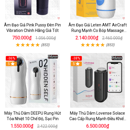
Âm Đạo Giả Pink Pussy Đèn Pin
Âm Đạo Giả Leten AMT AirCraft
Vibration Chính Hãng Giá Tốt
Rung Mạnh Co Bóp Massage
Êm Ái
750.000₫
2.140.000₫
1.056.000₫
2.460.000₫
(853)
(853)
-36%
-38%
Hot
5
Hot
5
Máy Thủ Dâm DEEPU Rung Hút
Máy Thủ Dâm Lovense Solace
Tỏa Nhiệt 10 Chế Độ, Sạc Pin
Cao Cấp Rung Mạnh Điều Khiển
App
1.550.000₫
6.500.000₫
2.422.000₫