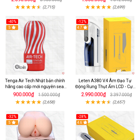
(2,715)
(2,699)
-40%
-12%
Hot
5
Hot
4.7
Tenga Air Tech Nhật bản chính
Leten A380 V.4 Âm Đạo Tự
hãng cao cấp mới nguyên seal
Động Rung Thụt Ấm LCD - Cực
giá tốt
Phê
900.000₫
2.990.000₫
1.500.000₫
3.397.000₫
(2,658)
(2,657)
-32%
-28%
Hot
5
Hot
4.6