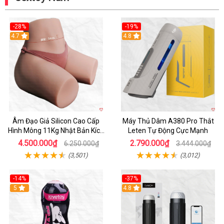
-28%
-19%
4.7
Hot
4.8
Âm Đạo Giả Silicon Cao Cấp
Máy Thủ Dâm A380 Pro Thắt
Hình Mông 11Kg Nhật Bản Kích
Leten Tự Động Cực Mạnh
Thước Như Thật
4.500.000₫
2.790.000₫
6.250.000₫
3.444.000₫
(3,501)
(3,012)
-14%
-37%
Hot
5
4.8