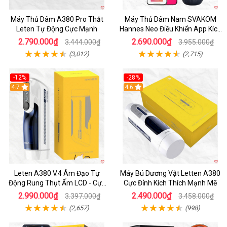
Máy Thủ Dâm A380 Pro Thắt
Máy Thủ Dâm Nam SVAKOM
Leten Tự Động Cực Mạnh
Hannes Neo Điều Khiển App Kích
Thích
2.790.000₫
2.690.000₫
3.444.000₫
3.955.000₫
(3,012)
(2,715)
-12%
-28%
Hot
4.7
Hot
4.6
Leten A380 V.4 Âm Đạo Tự
Máy Bú Dương Vật Letten A380
Động Rung Thụt Ấm LCD - Cực
Cực Đỉnh Kích Thích Mạnh Mẽ
Phê
2.990.000₫
2.490.000₫
3.397.000₫
3.458.000₫
(2,657)
(998)