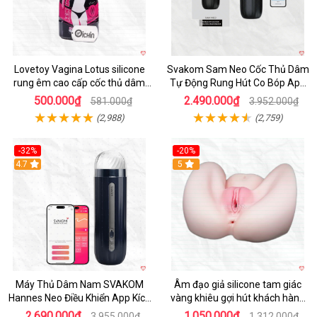
Lovetoy Vagina Lotus silicone
Svakom Sam Neo Cốc Thủ Dâm
rung êm cao cấp cốc thủ dâm
Tự Động Rung Hút Co Bóp App
nam
Điều Khiển
500.000₫
2.490.000₫
581.000₫
3.952.000₫
(2,988)
(2,759)
-32%
-20%
Hot
4.7
Hot
5
Máy Thủ Dâm Nam SVAKOM
Âm đạo giả silicone tam giác
Hannes Neo Điều Khiển App Kích
vàng khiêu gợi hút khách hàng
Thích
nam
2.690.000₫
1.050.000₫
3.955.000₫
1.312.000₫