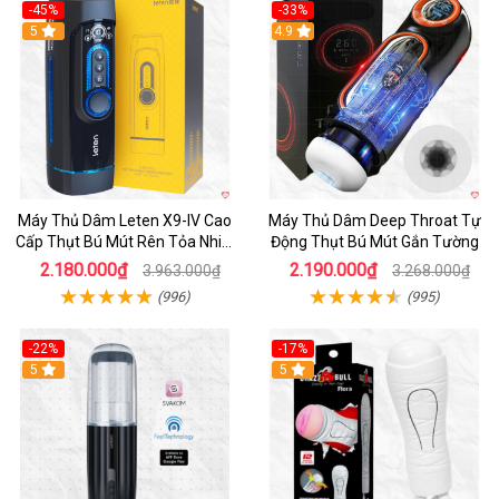
-45%
-33%
Hot
5
Hot
4.9
Máy Thủ Dâm Leten X9-IV Cao
Máy Thủ Dâm Deep Throat Tự
Cấp Thụt Bú Mút Rên Tỏa Nhiệt
Động Thụt Bú Mút Gắn Tường
Sạc Pin
2.180.000₫
2.190.000₫
3.963.000₫
3.268.000₫
(996)
(995)
-22%
-17%
5
5