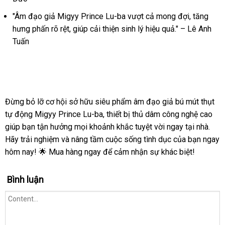
ba
"Âm đạo giả Migyy Prince Lu-ba vượt cả mong đợi, tăng
Bú
Mút
hưng phấn rõ rệt, giúp cải thiện sinh lý hiệu quả." – Lê Anh
Thụt
Tuấn
Mạnh
Mẽ
Đừng bỏ lỡ cơ hội sở hữu siêu phẩm âm đạo giả bú mút thụt
tự động Migyy Prince Lu-ba, thiết bị thủ dâm công nghệ cao
giúp bạn tận hưởng mọi khoảnh khắc tuyệt vời ngay tại nhà.
Hãy trải nghiệm và nâng tầm cuộc sống tình dục của bạn ngay
hôm nay! 🌟 Mua hàng ngay để cảm nhận sự khác biệt!
Bình luận