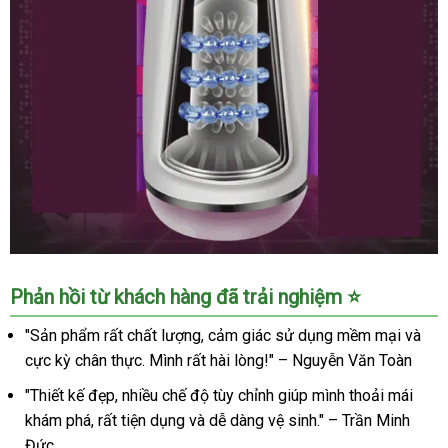
Âm
Phản hồi từ khách hàng đã trải nghiệm ⭐
đạo
giả
"Sản phẩm rất chất lượng, cảm giác sử dụng mềm mại và
tự
cực kỳ chân thực. Mình rất hài lòng!" – Nguyễn Văn Toàn
động
Migyy
"Thiết kế đẹp, nhiều chế độ tùy chỉnh giúp mình thoải mái
Prince
khám phá, rất tiện dụng và dễ dàng vệ sinh." – Trần Minh
Lu-
Đức