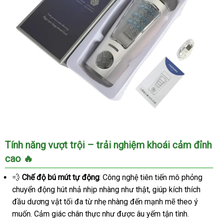
Âm
Tính năng vượt trội – trải nghiệm khoái cảm đỉnh
đạo
cao 🔥
giả
tự
💨
Chế độ bú mút tự động
: Công nghệ tiên tiến mô phỏng
động
chuyển động hút nhả nhịp nhàng như thật, giúp kích thích
Migyy
đầu dương vật tối đa từ nhẹ nhàng đến mạnh mẽ theo ý
Prince
Lu-
muốn. Cảm giác chân thực như được âu yếm tận tình.