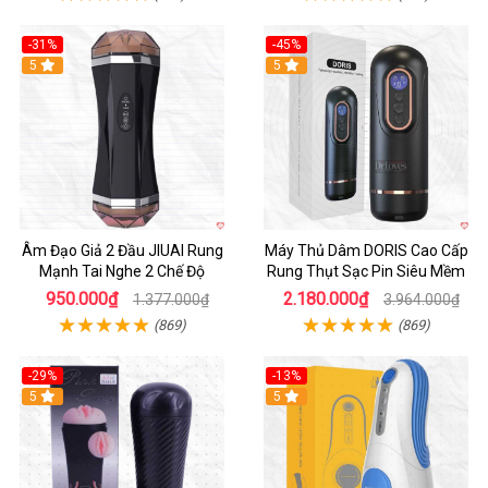
-31%
-45%
5
Hot
5
Âm Đạo Giả 2 Đầu JIUAI Rung
Máy Thủ Dâm DORIS Cao Cấp
Mạnh Tai Nghe 2 Chế Độ
Rung Thụt Sạc Pin Siêu Mềm
950.000₫
2.180.000₫
1.377.000₫
3.964.000₫
(869)
(869)
-29%
-13%
5
5