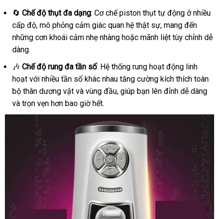
ba
🔄
Chế độ thụt đa dạng
: Cơ chế piston thụt tự động ở nhiều
Bú
cấp độ, mô phỏng cảm giác quan hệ thật sự, mang đến
Mút
những cơn khoái cảm nhẹ nhàng hoặc mãnh liệt tùy chỉnh dễ
Thụt
Mạnh
dàng.
Mẽ
🎶
Chế độ rung đa tần số
: Hệ thống rung hoạt động linh
hoạt với nhiều tần số khác nhau tăng cường kích thích toàn
bộ thân dương vật và vùng đầu, giúp bạn lên đỉnh dễ dàng
và trọn vẹn hơn bao giờ hết.