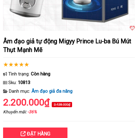
Âm đạo giả tự động Migyy Prince Lu-ba Bú Mút
Thụt Mạnh Mẽ
Tình trạng:
Còn hàng
Sku:
10813
Danh mục:
Âm đạo giả đa năng
2.200.000₫
3.438.000₫
Khuyến mãi:
-36%
ĐẶT HÀNG