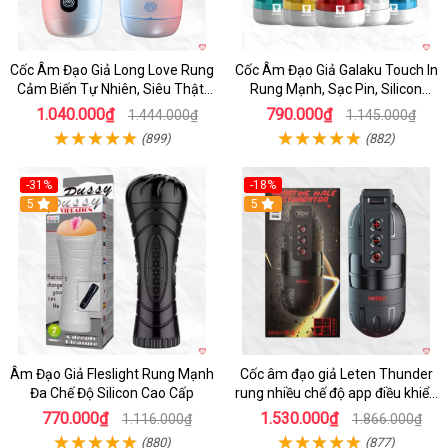
Cốc Âm Đạo Giả Long Love Rung
Cốc Âm Đạo Giả Galaku Touch In
Cảm Biến Tự Nhiên, Siêu Thật,
Rung Mạnh, Sạc Pin, Silicon
Sướng
Mềm
1.040.000₫
790.000₫
1.444.000₫
1.145.000₫
(899)
(882)
-31%
-18%
5
5
Âm Đạo Giả Fleslight Rung Mạnh
Cốc âm đạo giả Leten Thunder
Đa Chế Độ Silicon Cao Cấp
rung nhiều chế độ app điều khiển
tiện lợi
770.000₫
1.530.000₫
1.116.000₫
1.866.000₫
(880)
(877)