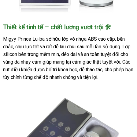
Âm
Thiết kế tinh tế – chất lượng vượt trội 🛠️
đạo
giả
Migyy Prince Lu-ba sở hữu lớp vỏ nhựa ABS cao cấp, bền
tự
chắc, chịu lực tốt và rất dễ lau chùi sau mỗi lần sử dụng. Lớp
động
silicon bên trong mềm mịn, dẻo dai và an toàn tuyệt đối cho
Migyy
vùng da nhạy cảm giúp mang lại cảm giác thật tuyệt vời. Các
Prince
nút điều khiển được bố trí khoa học, dễ thao tác, cho phép bạn
Lu-
tùy chỉnh từng chế độ nhanh chóng và tiện lợi.
ba
Bú
Mút
Thụt
Mạnh
Mẽ