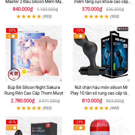
Master 2 Đầu Silicon Mềm Mại
mềm tăng cực khoái cao cấp
Tiện Lợi
chính hãng
840.000₫
370.000₫
1.183.000₫
536.000₫
(955)
(953)
-30%
-15%
Hot
5
Hot
5
Búp Bê Silicon Night Sakura
Nút chặn hậu môn silicon Mr
Rung Rên Cao Cấp Thơm Mượt
Play 10 tần số rung cao cấp tăng
khoái cảm
2.780.000₫
810.000₫
3.971.000₫
953.000₫
(953)
(949)
-41%
-29%
Hot
4.7
5