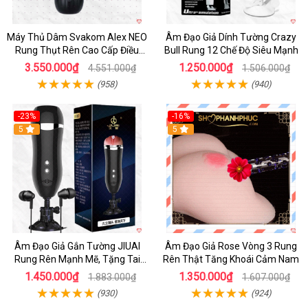
Máy Thủ Dâm Svakom Alex NEO
Âm Đạo Giả Dính Tường Crazy
Rung Thụt Rên Cao Cấp Điều
Bull Rung 12 Chế Độ Siêu Mạnh
Khiển App
3.550.000₫
1.250.000₫
4.551.000₫
1.506.000₫
(958)
(940)
-23%
-16%
5
5
Âm Đạo Giả Gắn Tường JIUAI
Âm Đạo Giả Rose Vòng 3 Rung
Rung Rên Mạnh Mẽ, Tặng Tai
Rên Thật Tăng Khoái Cảm Nam
Nghe
1.450.000₫
1.350.000₫
1.883.000₫
1.607.000₫
(930)
(924)