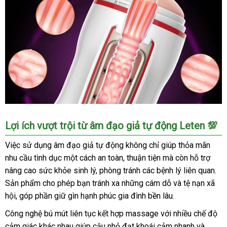
Âm
Lợi ích vượt trội từ âm đạo giả tự động Leten 💯
Đạo
Giả
Việc sử dụng âm đạo giả tự động không chỉ giúp thỏa mãn
Tự
nhu cầu tình dục một cách an toàn, thuận tiện mà còn hỗ trợ
Động
nâng cao sức khỏe sinh lý, phòng tránh các bệnh lý liên quan.
Lenten-
Sản phẩm cho phép bạn tránh xa những cám dỗ và tệ nạn xã
Vaginar
hội, góp phần giữ gìn hạnh phúc gia đình bền lâu.
SHP953
Hàng
Công nghệ bú mút liên tục kết hợp massage với nhiều chế độ
Chính
cảm giác khác nhau giúp cậu nhỏ đạt khoái cảm nhanh và