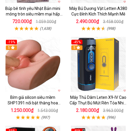
Búp bê tình yêu Nhật Bản mini
Máy Bú Dương Vật Letten A380
mông tròn siêu mềm mại hấp
Cực Đỉnh Kích Thích Mạnh Mẽ
dẫn
720.000₫
2.490.000₫
1.059.000₫
3.458.000₫
(1,638)
(998)
-19%
-45%
Hot
5
Hot
5
Bím giả silicon siêu mềm
Máy Thủ Dâm Leten X9-IV Cao
SHP1391 nổi bật thăng hoa
Cấp Thụt Bú Mút Rên Tỏa Nhiệt
hoàn hảo
Sạc Pin
1.250.000₫
2.180.000₫
1.543.000₫
3.963.000₫
(997)
(996)
-33%
-40%