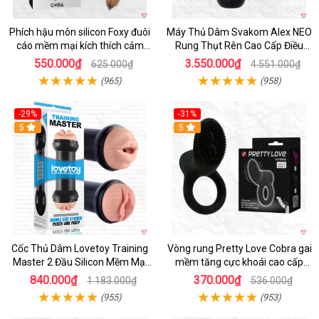
Phích hậu môn silicon Foxy đuôi
Máy Thủ Dâm Svakom Alex NEO
cáo mềm mại kích thích cảm
Rung Thụt Rên Cao Cấp Điều
giác mới
Khiển App
550.000₫
3.550.000₫
625.000₫
4.551.000₫
(965)
(958)
-29%
-31%
Hot
5
5
Cốc Thủ Dâm Lovetoy Training
Vòng rung Pretty Love Cobra gai
Master 2 Đầu Silicon Mềm Mại
mềm tăng cực khoái cao cấp
Tiện Lợi
chính hãng
840.000₫
370.000₫
1.183.000₫
536.000₫
(955)
(953)