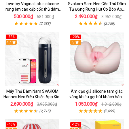
Lovetoy Vagina Lotus silicone
Svakom Sam Neo Cốc Thủ Dâm
rung êm cao cấp cốc thủ dâm
Tự Động Rung Hút Co Bóp App
nam
Điều Khiển
500.000₫
2.490.000₫
581.000₫
3.952.000₫
(2,988)
(2,759)
-32%
-20%
Hot
4.7
Hot
5
Máy Thủ Dâm Nam SVAKOM
Âm đạo giả silicone tam giác
Hannes Neo Điều Khiển App Kích
vàng khiêu gợi hút khách hàng
Thích
nam
2.690.000₫
1.050.000₫
3.955.000₫
1.312.000₫
(2,715)
(2,699)
-40%
-12%