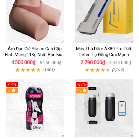
Âm Đạo Giả Silicon Cao Cấp
Máy Thủ Dâm A380 Pro Thắt
Hình Mông 11Kg Nhật Bản Kích
Leten Tự Động Cực Mạnh
Thước Như Thật
4.500.000₫
2.790.000₫
6.250.000₫
3.444.000₫
(3,501)
(3,012)
-14%
-37%
Hot
5
4.8