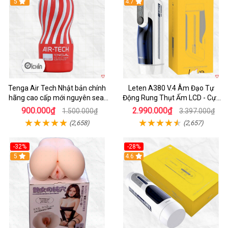
Hot
5
Hot
4.7
Tenga Air Tech Nhật bản chính
Leten A380 V.4 Âm Đạo Tự
hãng cao cấp mới nguyên seal
Động Rung Thụt Ấm LCD - Cực
giá tốt
Phê
900.000₫
2.990.000₫
1.500.000₫
3.397.000₫
(2,658)
(2,657)
-32%
-28%
Hot
5
Hot
4.6