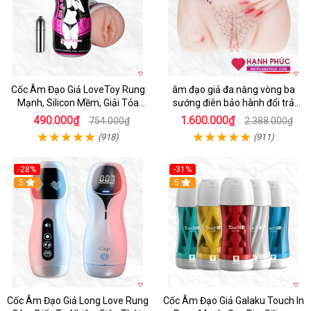
Cốc Âm Đạo Giả LoveToy Rung
âm đạo giả đa năng vòng ba
Mạnh, Silicon Mềm, Giải Tỏa
sướng điên bảo hành đổi trả
Sinh Lý
nhanh
490.000₫
1.600.000₫
754.000₫
2.388.000₫
(918)
(911)
-28%
-31%
5
Hot
5
Cốc Âm Đạo Giả Long Love Rung
Cốc Âm Đạo Giả Galaku Touch In