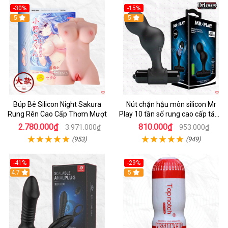
-30%
-15%
Hot
5
Hot
5
Búp Bê Silicon Night Sakura
Nút chặn hậu môn silicon Mr
Rung Rên Cao Cấp Thơm Mượt
Play 10 tần số rung cao cấp tăng
khoái cảm
2.780.000₫
810.000₫
3.971.000₫
953.000₫
(953)
(949)
-41%
-29%
Hot
4.7
5