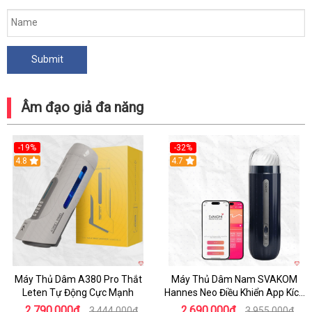
Âm đạo giả đa năng
-19%
-32%
Hot
4.8
Hot
4.7
Máy Thủ Dâm A380 Pro Thắt
Máy Thủ Dâm Nam SVAKOM
Leten Tự Động Cực Mạnh
Hannes Neo Điều Khiển App Kích
Thích
2.790.000₫
2.690.000₫
3.444.000₫
3.955.000₫