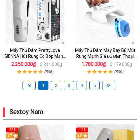
Máy Thủ Dâm PrettyLove
Máy Thủ Dâm Máy Bay Bú Mút
SIENNA Hút Rung Co Bóp Mạnh
Rung Mạnh Giá Đỡ Điện Thoại
Mẽ Nam
Chính Hãng
2.250.000₫
1.780.000₫
3.814.000₫
3.179.000₫
(806)
(800)
1
2
3
4
5
Sextoy Nam
-28%
-19%
4.7
Hot
4.8