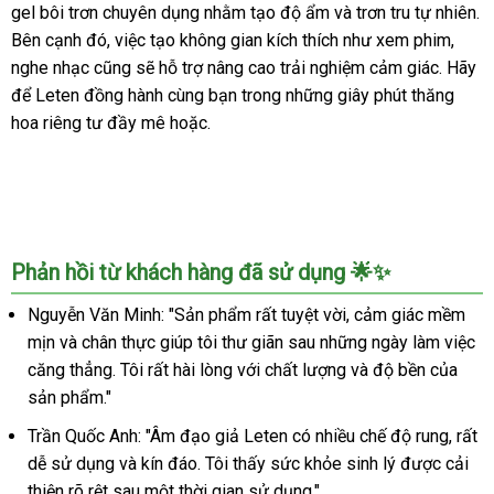
gel bôi trơn chuyên dụng nhằm tạo độ ẩm và trơn tru tự nhiên.
Lenten-
Bên cạnh đó, việc tạo không gian kích thích như xem phim,
Vaginar
nghe nhạc cũng sẽ hỗ trợ nâng cao trải nghiệm cảm giác. Hãy
SHP953
Hàng
để Leten đồng hành cùng bạn trong những giây phút thăng
Chính
hoa riêng tư đầy mê hoặc.
Hãng
Phản hồi từ khách hàng đã sử dụng 🌟✨
Nguyễn Văn Minh: "Sản phẩm rất tuyệt vời, cảm giác mềm
mịn và chân thực giúp tôi thư giãn sau những ngày làm việc
căng thẳng. Tôi rất hài lòng với chất lượng và độ bền của
sản phẩm."
Trần Quốc Anh: "Âm đạo giả Leten có nhiều chế độ rung, rất
dễ sử dụng và kín đáo. Tôi thấy sức khỏe sinh lý được cải
thiện rõ rệt sau một thời gian sử dụng."