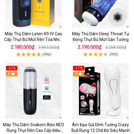
Máy Thủ Dâm Leten X9-IV Cao
Máy Thủ Dâm Deep Throat Tự
Cấp Thụt Bú Mút Rên Tỏa Nhiệt
Động Thụt Bú Mút Gắn Tường
Sạc Pin
2.180.000₫
2.190.000₫
3.963.000₫
3.268.000₫
(996)
(995)
-22%
-17%
5
5
Máy Thủ Dâm Svakom Alex NEO
Âm Đạo Giả Dính Tường Crazy
Rung Thụt Rên Cao Cấp Điều
Bull Rung 12 Chế Độ Siêu Mạnh