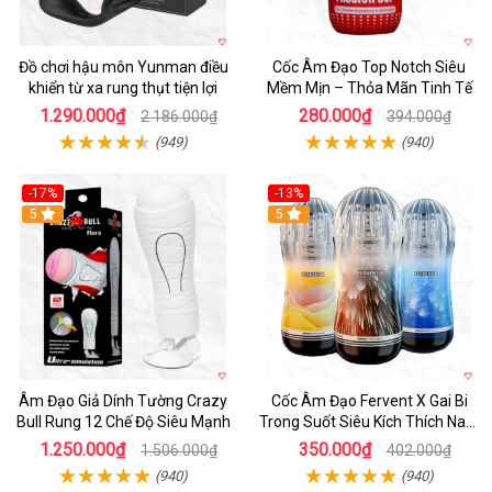
Đồ chơi hậu môn Yunman điều
Cốc Âm Đạo Top Notch Siêu
khiển từ xa rung thụt tiện lợi
Mềm Mịn – Thỏa Mãn Tinh Tế
1.290.000₫
280.000₫
2.186.000₫
394.000₫
(949)
(940)
-17%
-13%
5
Hot
5
Âm Đạo Giả Dính Tường Crazy
Cốc Âm Đạo Fervent X Gai Bi
Bull Rung 12 Chế Độ Siêu Mạnh
Trong Suốt Siêu Kích Thích Nam
Giới
1.250.000₫
350.000₫
1.506.000₫
402.000₫
(940)
(940)