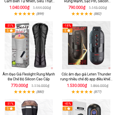
Cảm Biến Tự Nhiên, Siêu Thật,
Rung Mạnh, Sạc Pin, Silicon
Sướng
Mềm
1.040.000₫
790.000₫
1.444.000₫
1.145.000₫
(899)
(882)
-31%
-18%
5
5
Âm Đạo Giả Fleslight Rung Mạnh
Cốc âm đạo giả Leten Thunder
Đa Chế Độ Silicon Cao Cấp
rung nhiều chế độ app điều khiển
tiện lợi
770.000₫
1.530.000₫
1.116.000₫
1.866.000₫
(880)
(877)
-31%
-45%
5
Hot
5