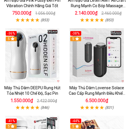
Âm Đạo Giả Pink Pussy Đèn Pin
Âm Đạo Giả Leten AMT AirCraft
Vibration Chính Hãng Giá Tốt
Rung Mạnh Co Bóp Massage
Êm Ái
750.000₫
2.140.000₫
1.056.000₫
2.460.000₫
(853)
(853)
-36%
-38%
Hot
5
Hot
5
Máy Thủ Dâm DEEPU Rung Hút
Máy Thủ Dâm Lovense Solace
Tỏa Nhiệt 10 Chế Độ, Sạc Pin
Cao Cấp Rung Mạnh Điều Khiển
App
1.550.000₫
6.500.000₫
2.422.000₫
(846)
(831)
-41%
-44%
Hot
5
Hot
5