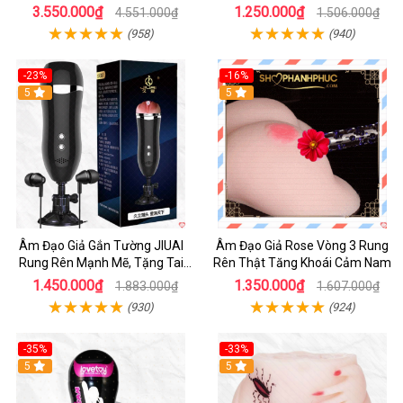
Khiển App
3.550.000₫
1.250.000₫
4.551.000₫
1.506.000₫
(958)
(940)
-23%
-16%
5
5
Âm Đạo Giả Gắn Tường JIUAI
Âm Đạo Giả Rose Vòng 3 Rung
Rung Rên Mạnh Mẽ, Tặng Tai
Rên Thật Tăng Khoái Cảm Nam
Nghe
1.450.000₫
1.350.000₫
1.883.000₫
1.607.000₫
(930)
(924)
-35%
-33%
5
5