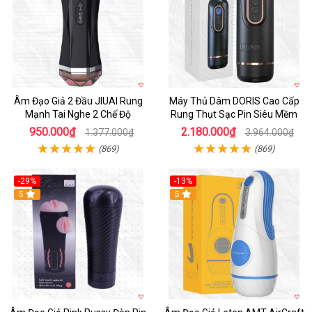
Âm Đạo Giả 2 Đầu JIUAI Rung
Máy Thủ Dâm DORIS Cao Cấp
Mạnh Tai Nghe 2 Chế Độ
Rung Thụt Sạc Pin Siêu Mềm
950.000₫
2.180.000₫
1.377.000₫
3.964.000₫
(869)
(869)
-29%
-13%
5
5