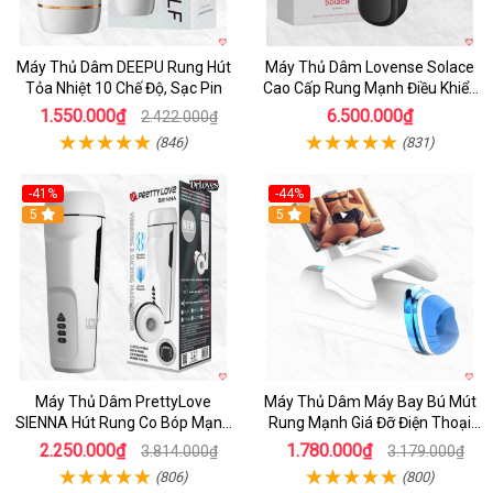
Máy Thủ Dâm DEEPU Rung Hút
Máy Thủ Dâm Lovense Solace
Tỏa Nhiệt 10 Chế Độ, Sạc Pin
Cao Cấp Rung Mạnh Điều Khiển
App
1.550.000₫
6.500.000₫
2.422.000₫
(846)
(831)
-41%
-44%
Hot
5
Hot
5
Máy Thủ Dâm PrettyLove
Máy Thủ Dâm Máy Bay Bú Mút
SIENNA Hút Rung Co Bóp Mạnh
Rung Mạnh Giá Đỡ Điện Thoại
Mẽ Nam
Chính Hãng
2.250.000₫
1.780.000₫
3.814.000₫
3.179.000₫
(806)
(800)