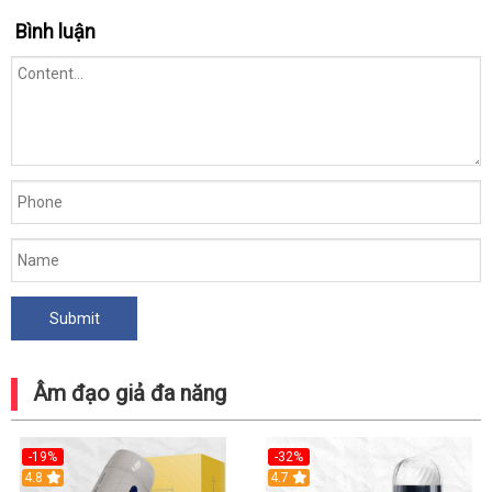
Bình luận
Âm đạo giả đa năng
-19%
-32%
Hot
4.8
Hot
4.7