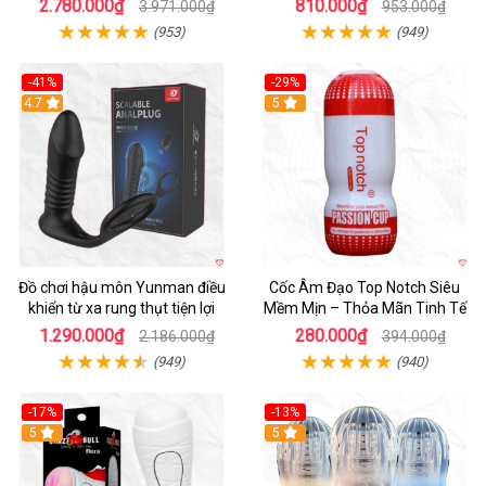
2.780.000₫
810.000₫
3.971.000₫
953.000₫
(953)
(949)
-41%
-29%
Hot
4.7
5
Đồ chơi hậu môn Yunman điều
Cốc Âm Đạo Top Notch Siêu
khiển từ xa rung thụt tiện lợi
Mềm Mịn – Thỏa Mãn Tinh Tế
1.290.000₫
280.000₫
2.186.000₫
394.000₫
(949)
(940)
-17%
-13%
5
Hot
5