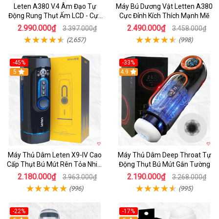
Leten A380 V.4 Âm Đạo Tự
Máy Bú Dương Vật Letten A380
Động Rung Thụt Ấm LCD - Cực
Cực Đỉnh Kích Thích Mạnh Mẽ
Phê
2.990.000₫
2.490.000₫
3.397.000₫
3.458.000₫
(2,657)
(998)
-45%
-33%
Hot
5
Hot
4.9
Máy Thủ Dâm Leten X9-IV Cao
Máy Thủ Dâm Deep Throat Tự
Cấp Thụt Bú Mút Rên Tỏa Nhiệt
Động Thụt Bú Mút Gắn Tường
Sạc Pin
2.180.000₫
2.190.000₫
3.963.000₫
3.268.000₫
(996)
(995)
-22%
-17%