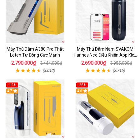
Máy Thủ Dâm A380 Pro Thắt
Máy Thủ Dâm Nam SVAKOM
Leten Tự Động Cực Mạnh
Hannes Neo Điều Khiển App Kích
Thích
2.790.000₫
2.690.000₫
3.444.000₫
3.955.000₫
(3,012)
(2,715)
-12%
-28%
Hot
4.7
Hot
4.6