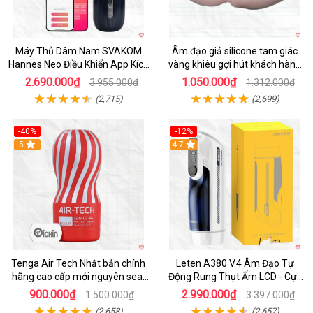
Máy Thủ Dâm Nam SVAKOM
Âm đạo giả silicone tam giác
Hannes Neo Điều Khiển App Kích
vàng khiêu gợi hút khách hàng
Thích
nam
2.690.000₫
1.050.000₫
3.955.000₫
1.312.000₫
(2,715)
(2,699)
-40%
-12%
Hot
5
Hot
4.7
Tenga Air Tech Nhật bản chính
Leten A380 V.4 Âm Đạo Tự
hãng cao cấp mới nguyên seal
Động Rung Thụt Ấm LCD - Cực
giá tốt
Phê
900.000₫
2.990.000₫
1.500.000₫
3.397.000₫
(2,658)
(2,657)