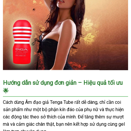
Âm
Hướng dẫn sử dụng đơn giản – Hiệu quả tối ưu
Đạo
🌟
Giả
Tenga
Cách dùng Âm đạo giả Tenga Tube rất dễ dàng, chỉ cần coi
Tube
sản phẩm như một bộ phận kín đáo của phụ nữ và thực hiện
Deep
các động tác theo sở thích của mình. Để tăng thêm sự mượt
Throat
mà và cảm giác chân thật, bạn nên kết hợp sử dụng cùng gel
Cao
Cấp