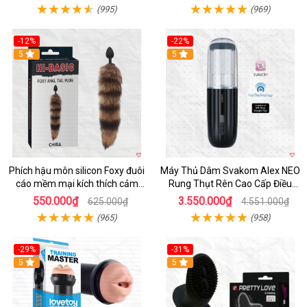
(995)
(969)
-12%
-22%
Hot
5
5
Phích hậu môn silicon Foxy đuôi
Máy Thủ Dâm Svakom Alex NEO
cáo mềm mại kích thích cảm
Rung Thụt Rên Cao Cấp Điều
giác mới
Khiển App
550.000₫
3.550.000₫
625.000₫
4.551.000₫
(965)
(958)
-29%
-31%
Hot
5
5