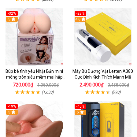
-32%
-28%
Hot
5
Hot
4.6
Búp bê tình yêu Nhật Bản mini
Máy Bú Dương Vật Letten A380
mông tròn siêu mềm mại hấp
Cực Đỉnh Kích Thích Mạnh Mẽ
dẫn
720.000₫
2.490.000₫
1.059.000₫
3.458.000₫
(1,638)
(998)
-19%
-45%
Hot
5
Hot
5