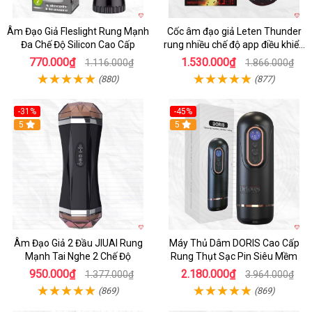
Âm Đạo Giả Fleslight Rung Mạnh
Cốc âm đạo giả Leten Thunder
Đa Chế Độ Silicon Cao Cấp
rung nhiều chế độ app điều khiển
tiện lợi
770.000₫
1.530.000₫
1.116.000₫
1.866.000₫
(880)
(877)
-31%
-45%
5
Hot
5
Âm Đạo Giả 2 Đầu JIUAI Rung
Máy Thủ Dâm DORIS Cao Cấp
Mạnh Tai Nghe 2 Chế Độ
Rung Thụt Sạc Pin Siêu Mềm
950.000₫
2.180.000₫
1.377.000₫
3.964.000₫
(869)
(869)