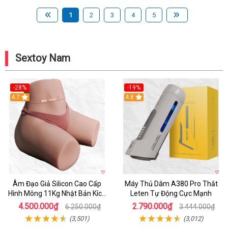
1
2
3
4
5
Sextoy Nam
-28%
-19%
4.7
Hot
4.8
Âm Đạo Giả Silicon Cao Cấp
Máy Thủ Dâm A380 Pro Thắt
Hình Mông 11Kg Nhật Bản Kích
Leten Tự Động Cực Mạnh
Thước Như Thật
4.500.000₫
2.790.000₫
6.250.000₫
3.444.000₫
(3,501)
(3,012)