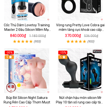
Cốc Thủ Dâm Lovetoy Training
Vòng rung Pretty Love Cobra gai
Master 2 Đầu Silicon Mềm Mại
mềm tăng cực khoái cao cấp
Tiện Lợi
chính hãng
840.000₫
370.000₫
1.183.000₫
536.000₫
(955)
(953)
-30%
-15%
Hot
5
Hot
5
Búp Bê Silicon Night Sakura
Nút chặn hậu môn silicon Mr
Rung Rên Cao Cấp Thơm Mượt
Play 10 tần số rung cao cấp tăng
khoái cảm