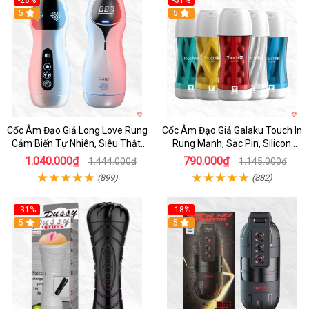
-28%
-31%
5
Hot
5
Cốc Âm Đạo Giả Long Love Rung
Cốc Âm Đạo Giả Galaku Touch In
Cảm Biến Tự Nhiên, Siêu Thật,
Rung Mạnh, Sạc Pin, Silicon
Sướng
Mềm
1.040.000₫
790.000₫
1.444.000₫
1.145.000₫
(899)
(882)
-31%
-18%
5
5