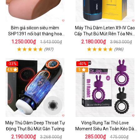
Bím giả silicon siêu mềm
Máy Thủ Dâm Leten X9-IV Cao
SHP1391 nổi bật thăng hoa
Cấp Thụt Bú Mút Rên Tỏa Nhiệt
hoàn hảo
Sạc Pin
1.250.000₫
2.180.000₫
1.543.000₫
3.963.000₫
(997)
(996)
-33%
-40%
Hot
4.9
5
Máy Thủ Dâm Deep Throat Tự
Vòng Rung Tai Thỏ Love
Động Thụt Bú Mút Gắn Tường
Moment Siêu An Toàn Kéo Dài
Thời Gian
2.190.000₫
285.000₫
3.268.000₫
475.000₫