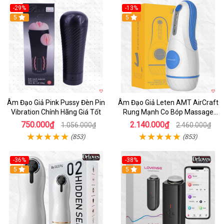
-29%
-13%
5
5
Âm Đạo Giả Pink Pussy Đèn Pin
Âm Đạo Giả Leten AMT AirCraft
Vibration Chính Hãng Giá Tốt
Rung Mạnh Co Bóp Massage
Êm Ái
750.000₫
2.140.000₫
1.056.000₫
2.460.000₫
(853)
(853)
-36%
-38%
Hot
5
Hot
5