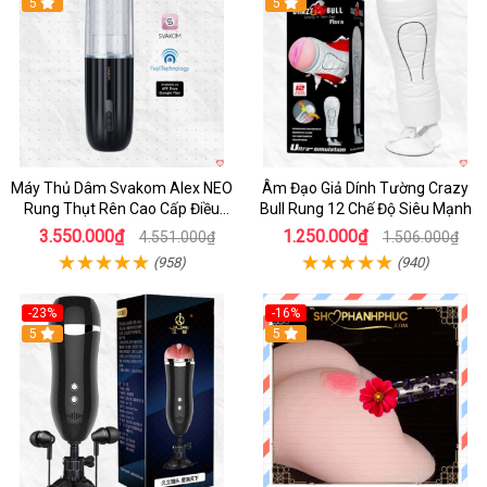
5
5
Máy Thủ Dâm Svakom Alex NEO
Âm Đạo Giả Dính Tường Crazy
Rung Thụt Rên Cao Cấp Điều
Bull Rung 12 Chế Độ Siêu Mạnh
Khiển App
3.550.000₫
1.250.000₫
4.551.000₫
1.506.000₫
(958)
(940)
-23%
-16%
5
5