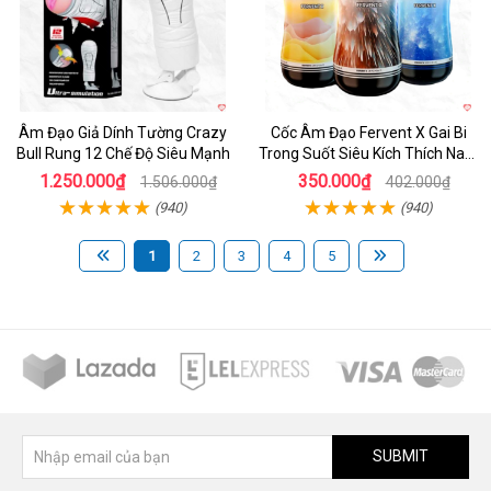
Âm Đạo Giả Dính Tường Crazy
Cốc Âm Đạo Fervent X Gai Bi
Bull Rung 12 Chế Độ Siêu Mạnh
Trong Suốt Siêu Kích Thích Nam
Giới
1.250.000₫
350.000₫
1.506.000₫
402.000₫
(940)
(940)
1
2
3
4
5
SUBMIT