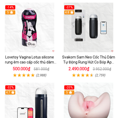
-14%
-37%
Hot
5
4.8
Lovetoy Vagina Lotus silicone
Svakom Sam Neo Cốc Thủ Dâm
rung êm cao cấp cốc thủ dâm
Tự Động Rung Hút Co Bóp App
nam
Điều Khiển
500.000₫
2.490.000₫
581.000₫
3.952.000₫
(2,988)
(2,759)
-32%
-20%
Hot
4.7
Hot
5