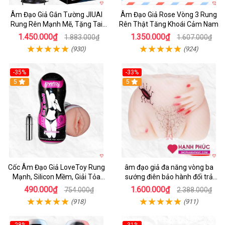
Âm Đạo Giả Gắn Tường JIUAI
Âm Đạo Giả Rose Vòng 3 Rung
Rung Rên Mạnh Mẽ, Tặng Tai
Rên Thật Tăng Khoái Cảm Nam
Nghe
1.450.000₫
1.350.000₫
1.883.000₫
1.607.000₫
(930)
(924)
-35%
-33%
5
5
Cốc Âm Đạo Giả LoveToy Rung
âm đạo giả đa năng vòng ba
Mạnh, Silicon Mềm, Giải Tỏa
sướng điên bảo hành đổi trả
Sinh Lý
nhanh
490.000₫
1.600.000₫
754.000₫
2.388.000₫
(918)
(911)