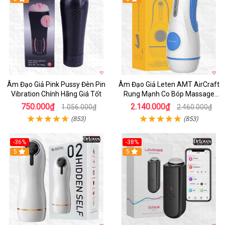
Âm Đạo Giả Pink Pussy Đèn Pin
Âm Đạo Giả Leten AMT AirCraft
Vibration Chính Hãng Giá Tốt
Rung Mạnh Co Bóp Massage
Êm Ái
750.000₫
2.140.000₫
1.056.000₫
2.460.000₫
(853)
(853)
-36%
-38%
Hot
5
Hot
5