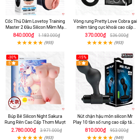
Cốc Thủ Dâm Lovetoy Training
Vòng rung Pretty Love Cobra gai
Master 2 Đầu Silicon Mềm Mại
mềm tăng cực khoái cao cấp
Tiện Lợi
chính hãng
840.000₫
370.000₫
1.183.000₫
536.000₫
(955)
(953)
-30%
-15%
Hot
5
Hot
5
Búp Bê Silicon Night Sakura
Nút chặn hậu môn silicon Mr
Rung Rên Cao Cấp Thơm Mượt
Play 10 tần số rung cao cấp tăng
khoái cảm
2.780.000₫
810.000₫
3.971.000₫
953.000₫
(953)
(949)