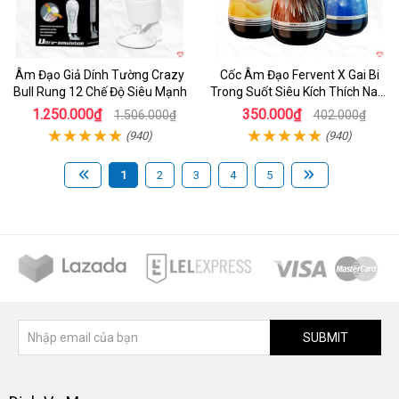
Âm Đạo Giả Dính Tường Crazy
Cốc Âm Đạo Fervent X Gai Bi
Bull Rung 12 Chế Độ Siêu Mạnh
Trong Suốt Siêu Kích Thích Nam
Giới
1.250.000₫
350.000₫
1.506.000₫
402.000₫
(940)
(940)
1
2
3
4
5
SUBMIT