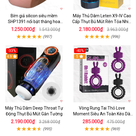
Bím giả silicon siêu mềm
Máy Thủ Dâm Leten X9-IV Cao
SHP1391 nổi bật thăng hoa
Cấp Thụt Bú Mút Rên Tỏa Nhiệt
hoàn hảo
Sạc Pin
1.250.000₫
2.180.000₫
1.543.000₫
3.963.000₫
(997)
(996)
-33%
-40%
Hot
4.9
5
Máy Thủ Dâm Deep Throat Tự
Vòng Rung Tai Thỏ Love
Động Thụt Bú Mút Gắn Tường
Moment Siêu An Toàn Kéo Dài
Thời Gian
2.190.000₫
285.000₫
3.268.000₫
475.000₫
(995)
(969)