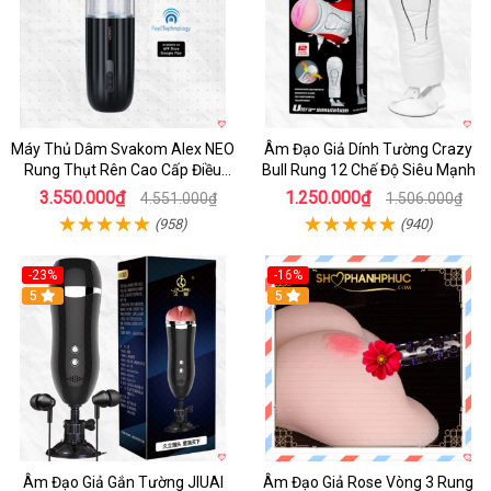
Máy Thủ Dâm Svakom Alex NEO
Âm Đạo Giả Dính Tường Crazy
Rung Thụt Rên Cao Cấp Điều
Bull Rung 12 Chế Độ Siêu Mạnh
Khiển App
3.550.000₫
1.250.000₫
4.551.000₫
1.506.000₫
(958)
(940)
-23%
-16%
5
5
Âm Đạo Giả Gắn Tường JIUAI
Âm Đạo Giả Rose Vòng 3 Rung