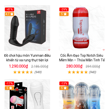
-41%
-29%
Hot
4.7
5
Đồ chơi hậu môn Yunman điều
Cốc Âm Đạo Top Notch Siêu
khiển từ xa rung thụt tiện lợi
Mềm Mịn – Thỏa Mãn Tinh Tế
1.290.000₫
280.000₫
2.186.000₫
394.000₫
(949)
(940)
-17%
-13%
5
Hot
5