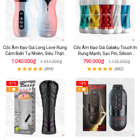
Cốc Âm Đạo Giả Long Love Rung
Cốc Âm Đạo Giả Galaku Touch In
Cảm Biến Tự Nhiên, Siêu Thật,
Rung Mạnh, Sạc Pin, Silicon
Sướng
Mềm
1.040.000₫
790.000₫
1.444.000₫
1.145.000₫
(899)
(882)
-31%
-18%
5
5