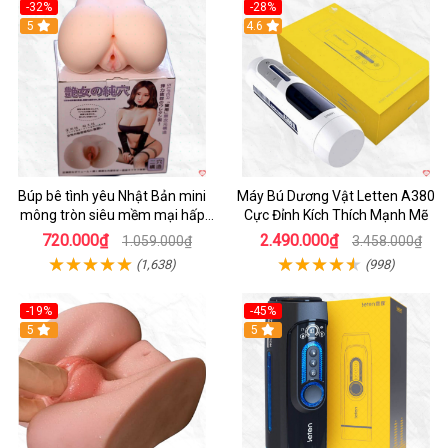
-32%
-28%
Hot
5
Hot
4.6
Búp bê tình yêu Nhật Bản mini
Máy Bú Dương Vật Letten A380
mông tròn siêu mềm mại hấp
Cực Đỉnh Kích Thích Mạnh Mẽ
dẫn
720.000₫
2.490.000₫
1.059.000₫
3.458.000₫
(1,638)
(998)
-19%
-45%
Hot
5
Hot
5