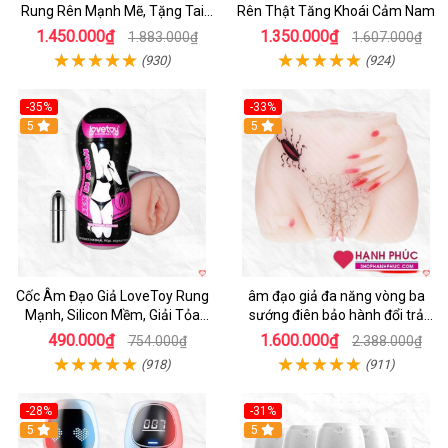
Rung Rên Mạnh Mẽ, Tặng Tai
Rên Thật Tăng Khoái Cảm Nam
Nghe
1.450.000₫
1.350.000₫
1.883.000₫
1.607.000₫
(930)
(924)
-35%
-33%
5
5
Cốc Âm Đạo Giả LoveToy Rung
âm đạo giả đa năng vòng ba
Mạnh, Silicon Mềm, Giải Tỏa
sướng điên bảo hành đổi trả
Sinh Lý
nhanh
490.000₫
1.600.000₫
754.000₫
2.388.000₫
(918)
(911)
-28%
-31%
5
Hot
5