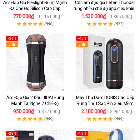
Âm Đạo Giả Fleslight Rung Mạnh
Cốc âm đạo giả Leten Thunder
Đa Chế Độ Silicon Cao Cấp
rung nhiều chế độ app điều khiển
tiện lợi
770.000₫
1.530.000₫
1.116.000₫
1.866.000₫
(880)
(877)
-31%
-45%
5
Hot
5
Âm Đạo Giả 2 Đầu JIUAI Rung
Máy Thủ Dâm DORIS Cao Cấp
Mạnh Tai Nghe 2 Chế Độ
Rung Thụt Sạc Pin Siêu Mềm
950.000₫
2.180.000₫
1.377.000₫
3.964.000₫
(869)
(869)
-29%
-13%
5
5