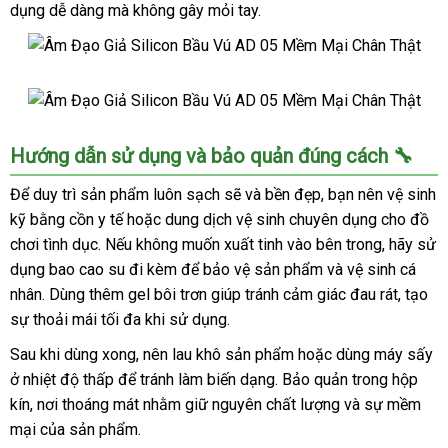
Thật
dụng dễ dàng mà không gây mỏi tay.
Âm
Đạo
Giả
Âm
Hướng dẫn sử dụng và bảo quản đúng cách 🔧
Silicon
Đạo
Bầu
Giả
Để duy trì sản phẩm luôn sạch sẽ và bền đẹp, bạn nên vệ sinh
Vú
Silicon
kỹ bằng cồn y tế hoặc dung dịch vệ sinh chuyên dụng cho đồ
AD
Bầu
05
chơi tình dục. Nếu không muốn xuất tinh vào bên trong, hãy sử
Vú
Mềm
dụng bao cao su đi kèm để bảo vệ sản phẩm và vệ sinh cá
AD
Mại
nhân. Dùng thêm gel bôi trơn giúp tránh cảm giác đau rát, tạo
05
Chân
sự thoải mái tối đa khi sử dụng.
Mềm
Thật
Mại
Sau khi dùng xong, nên lau khô sản phẩm hoặc dùng máy sấy
Chân
ở nhiệt độ thấp để tránh làm biến dạng. Bảo quản trong hộp
Thật
kín, nơi thoáng mát nhằm giữ nguyên chất lượng và sự mềm
mại của sản phẩm.