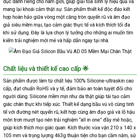
dục dành riêng cho nam giới, giúp giải tỏa sinh lý hiệu quả và
mang lại khoái cảm thật sự. Sản phẩm thiết kế độc đáo kết
hợp hoàn hảo giữa vòng một căng tròn quyến rũ và âm đạo
giả siêu mềm mại, tạo cảm giác thực tế và kích thích tối đa
khi sử dụng. Đây là lựa chọn lý tưởng cho những ai muốn tìm
kiếm trải nghiệm mới mẻ và hấp dẫn ngay tại nhà.
Âm
Chất liệu và thiết kế cao cấp 🌟
Đạo
Giả
Sản phẩm được làm từ chất liệu 100% Silicone-ultraskin cao
Silicon
cấp, đạt chuẩn RoHS và y tế, đảm bảo an toàn tuyệt đối cho
Bầu
người dùng. Silicone mềm mịn như da thật giúp tái tạo cảm
Vú
giác chân thực khi tiếp xúc. Thiết kế dạng bầu vú vô cùng tinh
AD
tế với đường nét quyến rũ, kết hợp cùng âm đạo giả và lỗ hậu
05
môn trơn mượt tạo nên trải nghiệm “all in one” đầy mê hoặc,
Mềm
Mại
giúp kích thích mọi giác quan. Kích thước vừa vặn 210 x 140 x
Chân
105 mm và trọng lượng 463g thuận tiện cho bạn cầm nắm, sử