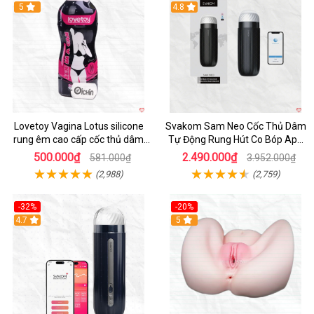
Hot
5
4.8
Lovetoy Vagina Lotus silicone
Svakom Sam Neo Cốc Thủ Dâm
rung êm cao cấp cốc thủ dâm
Tự Động Rung Hút Co Bóp App
nam
Điều Khiển
500.000₫
2.490.000₫
581.000₫
3.952.000₫
(2,988)
(2,759)
-32%
-20%
Hot
4.7
Hot
5