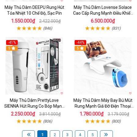
Máy Thủ Dâm DEEPU Rung Hút
Máy Thủ Dâm Lovense Solace
Tỏa Nhiệt 10 Chế Độ, Sạc Pin
Cao Cấp Rung Mạnh Điều Khiển
App
1.550.000₫
6.500.000₫
2.422.000₫
(846)
(831)
-41%
-44%
Hot
5
Hot
5
Máy Thủ Dâm PrettyLove
Máy Thủ Dâm Máy Bay Bú Mút
SIENNA Hút Rung Co Bóp Mạnh
Rung Mạnh Giá Đỡ Điện Thoại
Mẽ Nam
Chính Hãng
2.250.000₫
1.780.000₫
3.814.000₫
3.179.000₫
(806)
(800)
1
2
3
4
5