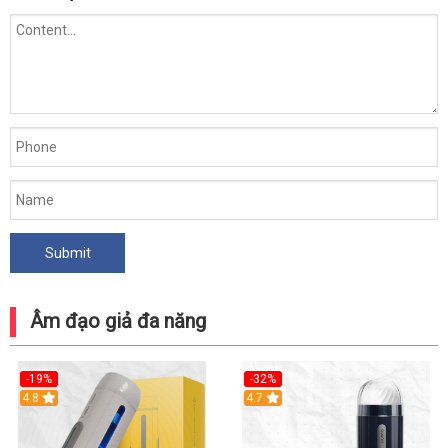
Âm đạo giả đa năng
-19%
-32%
Hot
4.8
Hot
4.7