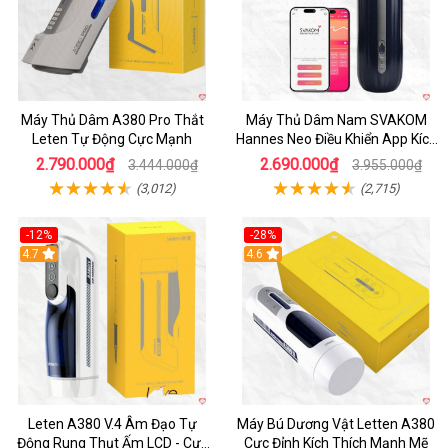
Máy Thủ Dâm A380 Pro Thắt
Máy Thủ Dâm Nam SVAKOM
Leten Tự Động Cực Mạnh
Hannes Neo Điều Khiển App Kích
Thích
2.790.000₫
2.690.000₫
3.444.000₫
3.955.000₫
(3,012)
(2,715)
-12%
-28%
Hot
4.7
Hot
4.6
Leten A380 V.4 Âm Đạo Tự
Máy Bú Dương Vật Letten A380
Động Rung Thụt Ấm LCD - Cực
Cực Đỉnh Kích Thích Mạnh Mẽ