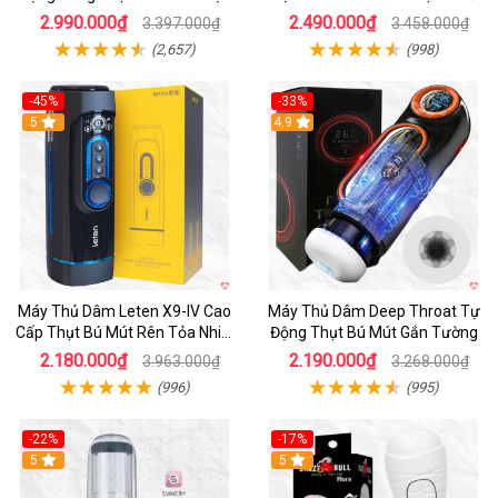
Phê
2.990.000₫
2.490.000₫
3.397.000₫
3.458.000₫
(2,657)
(998)
-45%
-33%
Hot
5
Hot
4.9
Máy Thủ Dâm Leten X9-IV Cao
Máy Thủ Dâm Deep Throat Tự
Cấp Thụt Bú Mút Rên Tỏa Nhiệt
Động Thụt Bú Mút Gắn Tường
Sạc Pin
2.180.000₫
2.190.000₫
3.963.000₫
3.268.000₫
(996)
(995)
-22%
-17%
5
5