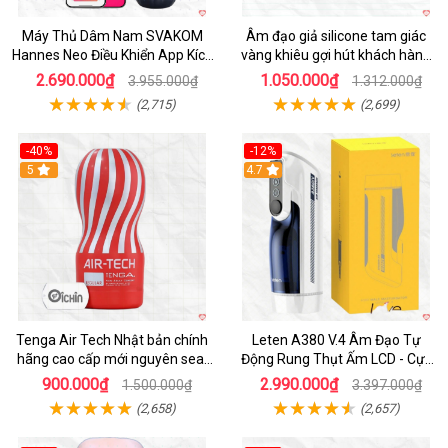
Máy Thủ Dâm Nam SVAKOM
Âm đạo giả silicone tam giác
Hannes Neo Điều Khiển App Kích
vàng khiêu gợi hút khách hàng
Thích
nam
2.690.000₫
1.050.000₫
3.955.000₫
1.312.000₫
(2,715)
(2,699)
-40%
-12%
Hot
5
Hot
4.7
Tenga Air Tech Nhật bản chính
Leten A380 V.4 Âm Đạo Tự
hãng cao cấp mới nguyên seal
Động Rung Thụt Ấm LCD - Cực
giá tốt
Phê
900.000₫
2.990.000₫
1.500.000₫
3.397.000₫
(2,658)
(2,657)