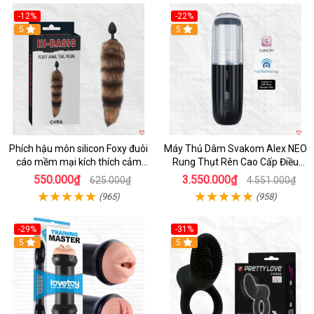
-12%
-22%
Hot
5
5
Phích hậu môn silicon Foxy đuôi
Máy Thủ Dâm Svakom Alex NEO
cáo mềm mại kích thích cảm
Rung Thụt Rên Cao Cấp Điều
giác mới
Khiển App
550.000₫
3.550.000₫
625.000₫
4.551.000₫
(965)
(958)
-29%
-31%
Hot
5
5