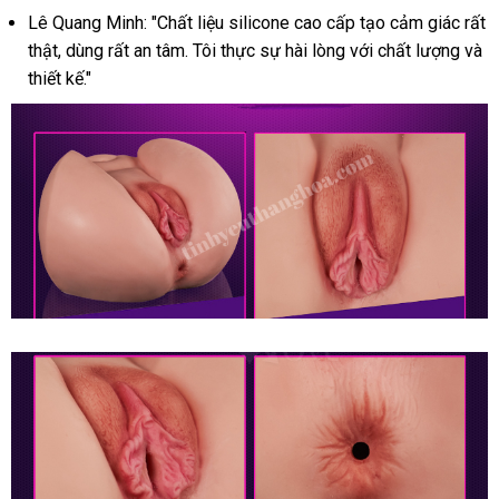
Cảm
Lê Quang Minh: "Chất liệu silicone cao cấp tạo cảm giác rất
Giác
thật, dùng rất an tâm. Tôi thực sự hài lòng với chất lượng và
Thật
thiết kế."
Như
Thật
Âm
Đạo
Giả
Siêu
Vòng
3
Rung