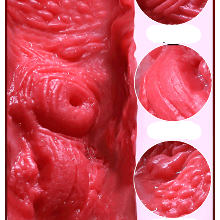
Phát
Âm
–
Cảm
Giác
Thật
Như
Thật