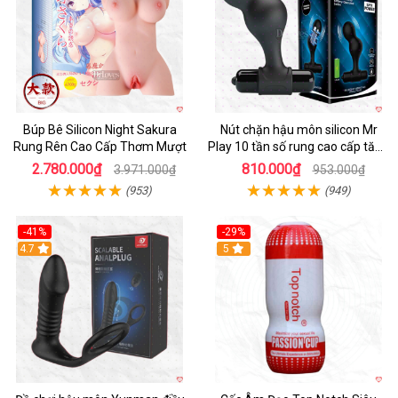
Búp Bê Silicon Night Sakura
Nút chặn hậu môn silicon Mr
Rung Rên Cao Cấp Thơm Mượt
Play 10 tần số rung cao cấp tăng
khoái cảm
2.780.000₫
810.000₫
3.971.000₫
953.000₫
(953)
(949)
-41%
-29%
Hot
4.7
5