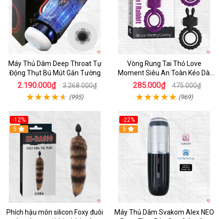
Máy Thủ Dâm Deep Throat Tự
Vòng Rung Tai Thỏ Love
Động Thụt Bú Mút Gắn Tường
Moment Siêu An Toàn Kéo Dài
Thời Gian
2.190.000₫
285.000₫
3.268.000₫
475.000₫
(995)
(969)
-12%
-22%
Hot
5
5
Phích hậu môn silicon Foxy đuôi
Máy Thủ Dâm Svakom Alex NEO