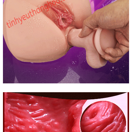
Âm
Đạo
Giả
Siêu
Vòng
3
Rung