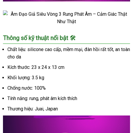
Âm
Đạo
Giả
Siêu
Âm
Vòng
Thông số kỹ thuật nổi bật 🛠️
Đạo
3
Giả
Chất liệu: silicone cao cấp, mềm mại, đàn hồi rất tốt, an toàn
Rung
Siêu
Phát
cho da
Vòng
Âm
3
Kích thước: 23 x 24 x 13 cm
–
Rung
Cảm
Khối lượng: 3.5 kg
Phát
Giác
Âm
Chống nước: 100%
Thật
–
Như
Tính năng: rung, phát âm kích thích
Cảm
Thật
Giác
Thương hiệu: Juai, Japan
Thật
Như
Thật