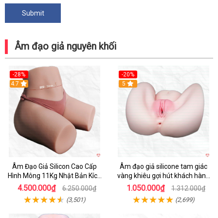
Âm đạo giả nguyên khối
-28%
-20%
4.7
Hot
5
Âm Đạo Giả Silicon Cao Cấp
Âm đạo giả silicone tam giác
Hình Mông 11Kg Nhật Bản Kích
vàng khiêu gợi hút khách hàng
Thước Như Thật
nam
4.500.000₫
1.050.000₫
6.250.000₫
1.312.000₫
(3,501)
(2,699)