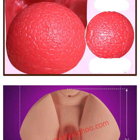
Âm
Đạo
Giả
Siêu
Vòng
3
Rung
Phát