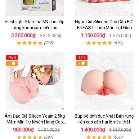
Fleshlight Stamina Mỹ cao cấp
Ngực Giả Silicone Cao Cấp BIG
tăng khoái cảm bền lâu
BREAST Thỏa Mãn Tột Đỉnh
3.200.000₫
1.150.000₫
5.818.000₫
1.575.000₫
(732)
(619)
-36%
-16%
Hot
5
Hot
5
Âm Đạo Giả Silicon Yeain 2.5kg
Búp bê tình dục Nhật Bản rung
Mềm Mịn Tự Nhiên Hàng Cao
rên cao cấp hai lỗ siêu thật
Cấp
950.000₫
1.400.000₫
1.484.000₫
1.667.000₫
(597)
(579)