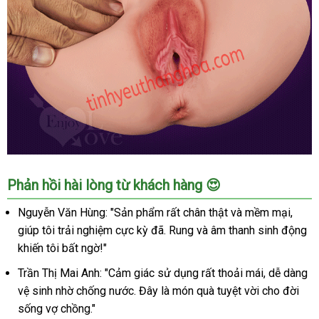
Âm
–
Cảm
Giác
Thật
Như
Thật
Âm
Phản hồi hài lòng từ khách hàng 😍
Đạo
Giả
Nguyễn Văn Hùng: "Sản phẩm rất chân thật và mềm mại,
Siêu
giúp tôi trải nghiệm cực kỳ đã. Rung và âm thanh sinh động
Vòng
khiến tôi bất ngờ!"
3
Rung
Trần Thị Mai Anh: "Cảm giác sử dụng rất thoải mái, dễ dàng
Phát
vệ sinh nhờ chống nước. Đây là món quà tuyệt vời cho đời
Âm
sống vợ chồng."
–