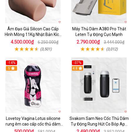
Âm Đạo Giả Silicon Cao Cấp
Máy Thủ Dâm A380 Pro Thắt
Hình Mông 11Kg Nhật Bản Kích
Leten Tự Động Cực Mạnh
Thước Như Thật
4.500.000₫
2.790.000₫
6.250.000₫
3.444.000₫
(3,501)
(3,012)
-14%
-37%
Hot
5
4.8
Lovetoy Vagina Lotus silicone
Svakom Sam Neo Cốc Thủ Dâm
rung êm cao cấp cốc thủ dâm
Tự Động Rung Hút Co Bóp App
nam
Điều Khiển
500.000₫
2.490.000₫
581.000₫
3.952.000₫