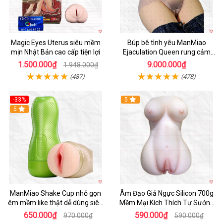
Magic Eyes Uterus siêu mềm
Búp bê tình yêu ManMiao
mịn Nhật Bản cao cấp tiện lợi
Ejaculation Queen rung cảm
biến sưởi ấm phun nước thông
1.500.000₫
9.000.000₫
1.948.000₫
minh
(487)
(478)
-33%
5
Hot
5
ManMiao Shake Cup nhỏ gọn
Âm Đạo Giả Ngực Silicon 700g
êm mềm like thật dễ dùng siêu
Mềm Mại Kích Thích Tự Sướng
hưng phấn
Nam
650.000₫
590.000₫
970.000₫
590.000₫