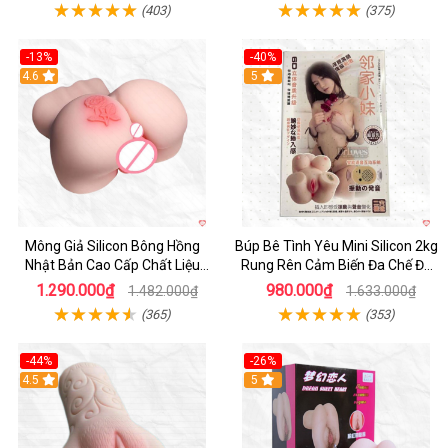
(403)
(375)
-13%
-40%
4.6
5
Mông Giả Silicon Bông Hồng
Búp Bê Tình Yêu Mini Silicon 2kg
Nhật Bản Cao Cấp Chất Liệu
Rung Rên Cảm Biến Đa Chế Độ
Mềm Mại
Sành Điệu
1.290.000₫
980.000₫
1.482.000₫
1.633.000₫
(365)
(353)
-44%
-26%
4.5
Hot
5