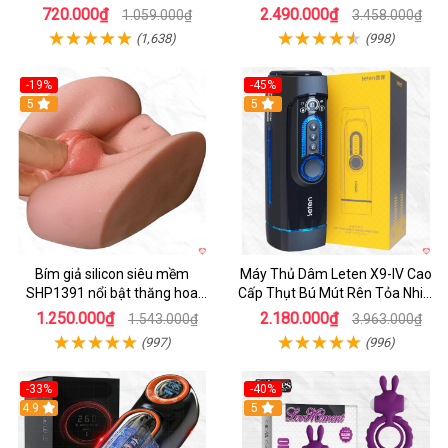
dẫn
720.000₫
2.490.000₫
1.059.000₫
3.458.000₫
(1,638)
(998)
-19%
-45%
Hot
5
Hot
5
Bím giả silicon siêu mềm
Máy Thủ Dâm Leten X9-IV Cao
SHP1391 nổi bật thăng hoa
Cấp Thụt Bú Mút Rên Tỏa Nhiệt
hoàn hảo
Sạc Pin
1.250.000₫
2.180.000₫
1.543.000₫
3.963.000₫
(997)
(996)
-33%
-40%
Hot
4.9
5