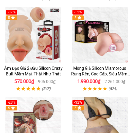
-37%
-12%
Hot
5
Hot
5
Âm Đạo Giả 2 Đầu Silicon Crazy
Mông Giả Silicon Mlamorous
Bull, Mềm Mại, Thật Như Thật
Rung Rên, Cao Cấp, Siêu Mềm,
Hót
570.000₫
1.990.000₫
905.000₫
2.261.000₫
(543)
(524)
-23%
-32%
Hot
5
5