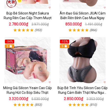
Búp Bê Silicon Night Sakura
Âm Đạo Giả Silicon JIUAI Cảm
Rung Rên Cao Cấp Thơm Mượt
Biến Rên Đỉnh Cao Mua Ngay
2.780.000₫
850.000₫
3.971.000₫
1.491.000₫
(953)
(866)
-34%
-15%
Hot
5
5
Mông Giả Silicon Yeain Cao Cấp
Búp Bê Tình Yêu Silicon Cao Cấp
Rung Hút Co Bóp Siêu Thật
Rung Cảm Biến Thật Như Người
Mua
3.320.000₫
2.850.000₫
5.030.000₫
3.353.000₫
(853)
(810)