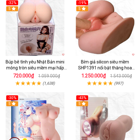
-32%
-19%
Hot
5
Hot
5
Búp bê tình yêu Nhật Bản mini
Bím giả silicon siêu mềm
mông tròn siêu mềm mại hấp
SHP1391 nổi bật thăng hoa
dẫn
hoàn hảo
720.000₫
1.250.000₫
1.059.000₫
1.543.000₫
(1,638)
(997)
-30%
-43%
Hot
5
5