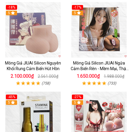
-18%
-17%
5
Hot
5
Mông Giả JIUAI Silicon Nguyên
Mông Giả Silicon JIUAI Ngửa
Khối Rung Cảm Biến Hút Hồn
Cảm Biến Rên - Mềm Mại, Thật
Như Thật
2.100.000₫
1.650.000₫
2.561.000₫
1.988.000₫
(758)
(733)
-45%
-27%
Hot
5
5