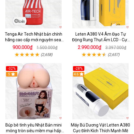
Tenga Air Tech Nhật bản chính
Leten A380 V.4 Âm Đạo Tự
hãng cao cấp mới nguyên seal
Động Rung Thụt Ấm LCD - Cực
giá tốt
Phê
900.000₫
2.990.000₫
1.500.000₫
3.397.000₫
(2,658)
(2,657)
-32%
-28%
Hot
5
Hot
4.6
Búp bê tình yêu Nhật Bản mini
Máy Bú Dương Vật Letten A380
mông tròn siêu mềm mại hấp
Cực Đỉnh Kích Thích Mạnh Mẽ