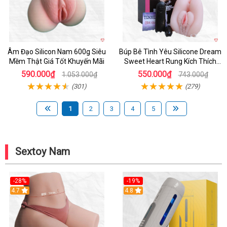
Âm Đạo Silicon Nam 600g Siêu
Búp Bê Tình Yêu Silicone Dream
Mềm Thật Giá Tốt Khuyến Mãi
Sweet Heart Rung Kích Thích
Mua
590.000₫
550.000₫
1.053.000₫
743.000₫
(301)
(279)
1
2
3
4
5
Sextoy Nam
-28%
-19%
4.7
Hot
4.8