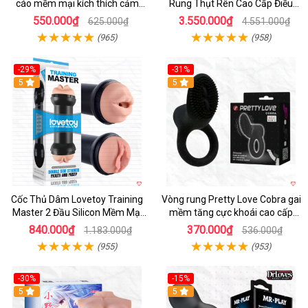
cáo mềm mại kích thích cảm
Rung Thụt Rên Cao Cấp Điều
giác mới
Khiển App
550.000₫
3.550.000₫
625.000₫
4.551.000₫
(965)
(958)
-29%
-31%
Hot
5
5
Cốc Thủ Dâm Lovetoy Training
Vòng rung Pretty Love Cobra gai
Master 2 Đầu Silicon Mềm Mại
mềm tăng cực khoái cao cấp
Tiện Lợi
chính hãng
840.000₫
370.000₫
1.183.000₫
536.000₫
(955)
(953)
-30%
-15%
Hot
5
Hot
5