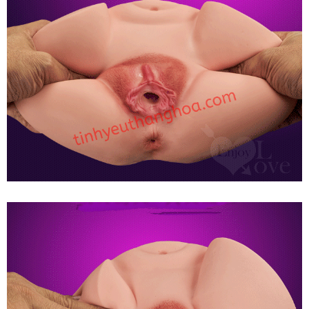
Âm
Đạo
Giả
Siêu
Vòng
3
Rung
Phát