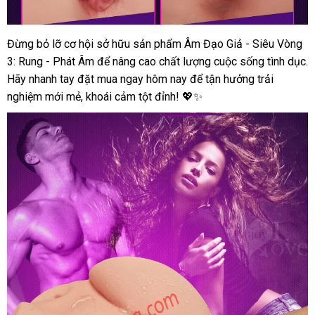
Phát
Âm
Đừng bỏ lỡ cơ hội sở hữu sản phẩm Âm Đạo Giả - Siêu Vòng
Âm
–
3: Rung - Phát Âm để nâng cao chất lượng cuộc sống tình dục.
Đạo
Cảm
Giả
Giác
Hãy nhanh tay đặt mua ngay hôm nay để tận hưởng trải
Siêu
Thật
nghiệm mới mẻ, khoái cảm tột đỉnh! 💖✨
Vòng
Như
3
Thật
Rung
Phát
Âm
–
Cảm
Giác
Thật
Như
Thật