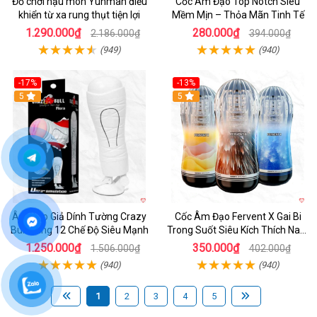
Đồ chơi hậu môn Yunman điều
Cốc Âm Đạo Top Notch Siêu
khiển từ xa rung thụt tiện lợi
Mềm Mịn – Thỏa Mãn Tinh Tế
1.290.000₫
280.000₫
2.186.000₫
394.000₫
(949)
(940)
-17%
-13%
5
Hot
5
Âm Đạo Giả Dính Tường Crazy
Cốc Âm Đạo Fervent X Gai Bi
Bull Rung 12 Chế Độ Siêu Mạnh
Trong Suốt Siêu Kích Thích Nam
Giới
1.250.000₫
350.000₫
1.506.000₫
402.000₫
(940)
(940)
1
2
3
4
5