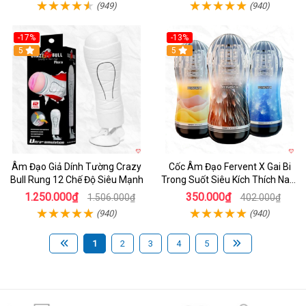
(949)
(940)
-17%
-13%
5
Hot
5
Âm Đạo Giả Dính Tường Crazy
Cốc Âm Đạo Fervent X Gai Bi
Bull Rung 12 Chế Độ Siêu Mạnh
Trong Suốt Siêu Kích Thích Nam
Giới
1.250.000₫
350.000₫
1.506.000₫
402.000₫
(940)
(940)
1
2
3
4
5