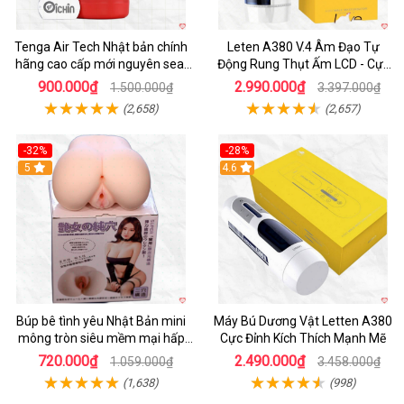
Tenga Air Tech Nhật bản chính
Leten A380 V.4 Âm Đạo Tự
hãng cao cấp mới nguyên seal
Động Rung Thụt Ấm LCD - Cực
giá tốt
Phê
900.000₫
2.990.000₫
1.500.000₫
3.397.000₫
(2,658)
(2,657)
-32%
-28%
Hot
5
Hot
4.6
Búp bê tình yêu Nhật Bản mini
Máy Bú Dương Vật Letten A380
mông tròn siêu mềm mại hấp
Cực Đỉnh Kích Thích Mạnh Mẽ
dẫn
720.000₫
2.490.000₫
1.059.000₫
3.458.000₫
(1,638)
(998)