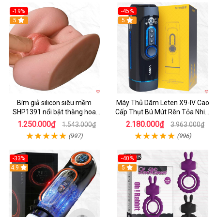
-19%
-45%
Hot
5
Hot
5
Bím giả silicon siêu mềm
Máy Thủ Dâm Leten X9-IV Cao
SHP1391 nổi bật thăng hoa
Cấp Thụt Bú Mút Rên Tỏa Nhiệt
hoàn hảo
Sạc Pin
1.250.000₫
2.180.000₫
1.543.000₫
3.963.000₫
(997)
(996)
-33%
-40%
Hot
4.9
5