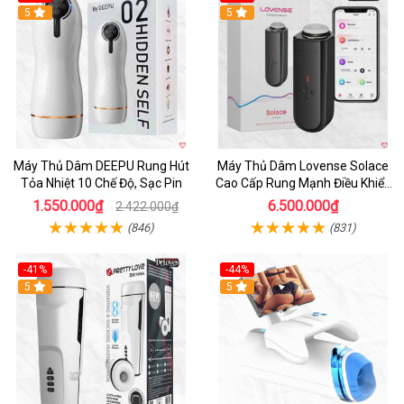
Hot
5
Hot
5
Máy Thủ Dâm DEEPU Rung Hút
Máy Thủ Dâm Lovense Solace
Tỏa Nhiệt 10 Chế Độ, Sạc Pin
Cao Cấp Rung Mạnh Điều Khiển
App
1.550.000₫
6.500.000₫
2.422.000₫
(846)
(831)
-41%
-44%
Hot
5
Hot
5