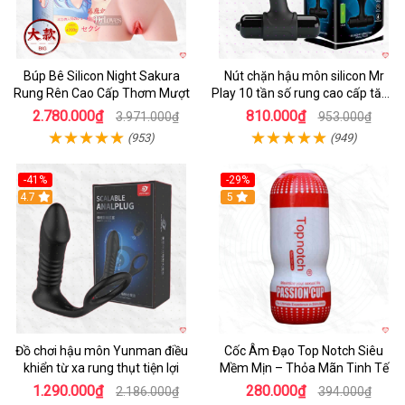
Búp Bê Silicon Night Sakura
Nút chặn hậu môn silicon Mr
Rung Rên Cao Cấp Thơm Mượt
Play 10 tần số rung cao cấp tăng
khoái cảm
2.780.000₫
810.000₫
3.971.000₫
953.000₫
(953)
(949)
-41%
-29%
Hot
4.7
5
Đồ chơi hậu môn Yunman điều
Cốc Âm Đạo Top Notch Siêu
khiển từ xa rung thụt tiện lợi
Mềm Mịn – Thỏa Mãn Tinh Tế
1.290.000₫
280.000₫
2.186.000₫
394.000₫