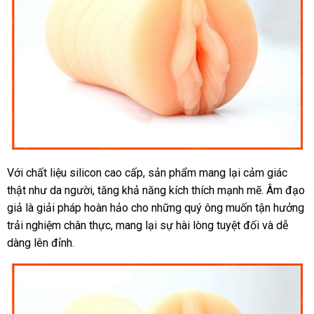
Với chất liệu silicon cao cấp, sản phẩm mang lại cảm giác
Âm
thật như da người, tăng khả năng kích thích mạnh mẽ. Âm đạo
đạo
giả
giả là giải pháp hoàn hảo cho những quý ông muốn tận hưởng
siêu
trải nghiệm chân thực, mang lại sự hài lòng tuyệt đối và dễ
thực
dàng lên đỉnh.
SHP525
kích
thích
cực
mạnh