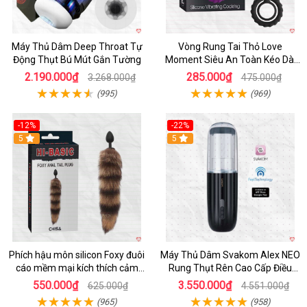
Máy Thủ Dâm Deep Throat Tự
Vòng Rung Tai Thỏ Love
Động Thụt Bú Mút Gắn Tường
Moment Siêu An Toàn Kéo Dài
Thời Gian
2.190.000₫
285.000₫
3.268.000₫
475.000₫
(995)
(969)
-12%
-22%
Hot
5
5
Phích hậu môn silicon Foxy đuôi
Máy Thủ Dâm Svakom Alex NEO
cáo mềm mại kích thích cảm
Rung Thụt Rên Cao Cấp Điều
giác mới
Khiển App
550.000₫
3.550.000₫
625.000₫
4.551.000₫
(965)
(958)