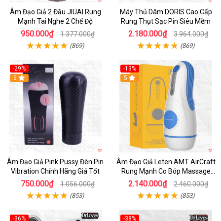
Âm Đạo Giả 2 Đầu JIUAI Rung
Máy Thủ Dâm DORIS Cao Cấp
Mạnh Tai Nghe 2 Chế Độ
Rung Thụt Sạc Pin Siêu Mềm
950.000₫
2.180.000₫
1.377.000₫
3.964.000₫
(869)
(869)
-29%
-13%
5
5
Âm Đạo Giả Pink Pussy Đèn Pin
Âm Đạo Giả Leten AMT AirCraft
Vibration Chính Hãng Giá Tốt
Rung Mạnh Co Bóp Massage
Êm Ái
750.000₫
2.140.000₫
1.056.000₫
2.460.000₫
(853)
(853)
-36%
-38%