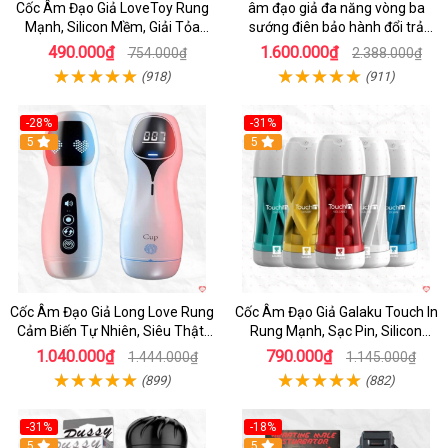
Cốc Âm Đạo Giả LoveToy Rung
âm đạo giả đa năng vòng ba
Mạnh, Silicon Mềm, Giải Tỏa
sướng điên bảo hành đổi trả
Sinh Lý
nhanh
490.000₫
1.600.000₫
754.000₫
2.388.000₫
(918)
(911)
-28%
-31%
5
Hot
5
Cốc Âm Đạo Giả Long Love Rung
Cốc Âm Đạo Giả Galaku Touch In
Cảm Biến Tự Nhiên, Siêu Thật,
Rung Mạnh, Sạc Pin, Silicon
Sướng
Mềm
1.040.000₫
790.000₫
1.444.000₫
1.145.000₫
(899)
(882)
-31%
-18%
5
5