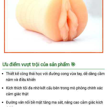
cho
phái
mạnh
Âm
Ưu điểm vượt trội của sản phẩm 🎯
đạo
giả
Thiết kế công thái học với đường cong vừa tay, dễ dàng cầm
siêu
nắm và điều khiển
thực
SHP525
Kích thích tối đa nhờ kết cấu bên trong mô phỏng chính xác
kích
cảm giác thật
thích
Đường vân nổi bề mặt tăng ma sát, nâng cao cảm giác kích
cực