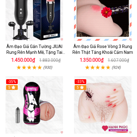
Âm Đạo Giả Gắn Tường JIUAI
Âm Đạo Giả Rose Vòng 3 Rung
Rung Rên Mạnh Mẽ, Tặng Tai
Rên Thật Tăng Khoái Cảm Nam
Nghe
1.450.000₫
1.350.000₫
1.883.000₫
1.607.000₫
(930)
(924)
-35%
-33%
5
5