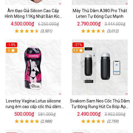
Âm Đạo Giả Silicon Cao Cấp
Máy Thủ Dâm A380 Pro Thắt
Hình Mông 11Kg Nhật Bản Kích
Leten Tự Động Cực Mạnh
Thước Như Thật
4.500.000₫
2.790.000₫
6.250.000₫
3.444.000₫
(3,501)
(3,012)
-14%
-37%
Hot
5
4.8
Lovetoy Vagina Lotus silicone
Svakom Sam Neo Cốc Thủ Dâm
rung êm cao cấp cốc thủ dâm
Tự Động Rung Hút Co Bóp App
nam
Điều Khiển
500.000₫
2.490.000₫
581.000₫
3.952.000₫
(2,988)
(2,759)