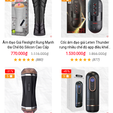
Âm Đạo Giả Fleslight Rung Mạnh
Cốc âm đạo giả Leten Thunder
Đa Chế Độ Silicon Cao Cấp
rung nhiều chế độ app điều khiển
tiện lợi
770.000₫
1.530.000₫
1.116.000₫
1.866.000₫
(880)
(877)
-31%
-45%
5
Hot
5