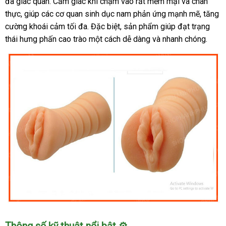
đa giác quan. Cảm giác khi chạm vào rất mềm mại và chân
SHP525
thực, giúp các cơ quan sinh dục nam phản ứng mạnh mẽ, tăng
kích
cường khoái cảm tối đa. Đặc biệt, sản phẩm giúp đạt trạng
thích
thái hưng phấn cao trào một cách dễ dàng và nhanh chóng.
cực
mạnh
cho
phái
mạnh
Âm