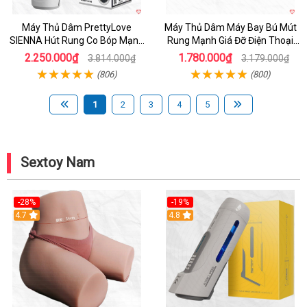
Máy Thủ Dâm PrettyLove
Máy Thủ Dâm Máy Bay Bú Mút
SIENNA Hút Rung Co Bóp Mạnh
Rung Mạnh Giá Đỡ Điện Thoại
Mẽ Nam
Chính Hãng
2.250.000₫
1.780.000₫
3.814.000₫
3.179.000₫
(806)
(800)
1
2
3
4
5
Sextoy Nam
-28%
-19%
4.7
Hot
4.8