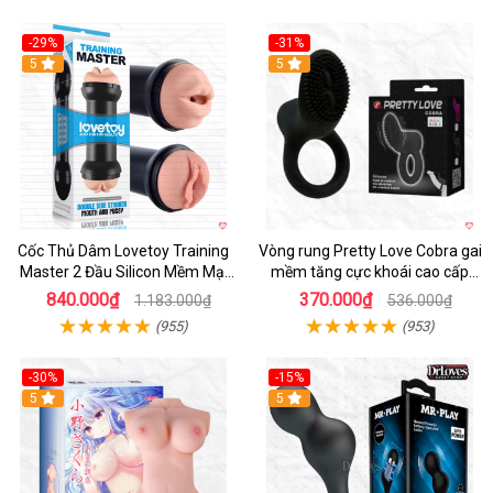
-29%
-31%
Hot
5
5
Cốc Thủ Dâm Lovetoy Training
Vòng rung Pretty Love Cobra gai
Master 2 Đầu Silicon Mềm Mại
mềm tăng cực khoái cao cấp
Tiện Lợi
chính hãng
840.000₫
370.000₫
1.183.000₫
536.000₫
(955)
(953)
-30%
-15%
Hot
5
Hot
5