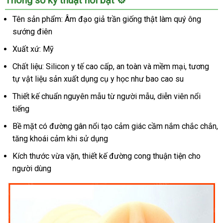
Thông số kỹ thuật nổi bật ⚙️
đạo
giả
Tên sản phẩm: Âm đạo giả trần giống thật làm quý ông
siêu
sướng điên
thực
SHP525
Xuất xứ: Mỹ
kích
Chất liệu: Silicon y tế cao cấp, an toàn và mềm mại, tương
thích
tự vật liệu sản xuất dụng cụ y học như bao cao su
cực
mạnh
Thiết kế chuẩn nguyên mẫu từ người mẫu, diễn viên nổi
cho
tiếng
phái
mạnh
Bề mặt có đường gân nổi tạo cảm giác cầm nắm chắc chắn,
tăng khoái cảm khi sử dụng
Kích thước vừa vặn, thiết kế đường cong thuận tiện cho
người dùng