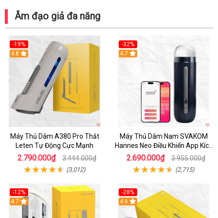
Âm đạo giả đa năng
-19%
-32%
Hot
4.8
Hot
4.7
Máy Thủ Dâm A380 Pro Thắt
Máy Thủ Dâm Nam SVAKOM
Leten Tự Động Cực Mạnh
Hannes Neo Điều Khiển App Kích
Thích
2.790.000₫
2.690.000₫
3.444.000₫
3.955.000₫
(3,012)
(2,715)
-12%
-28%
Hot
4.7
Hot
4.6