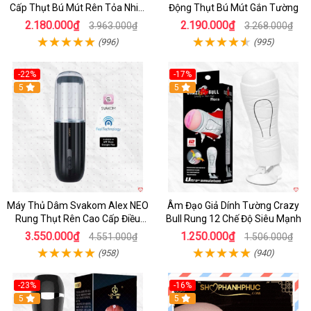
Cấp Thụt Bú Mút Rên Tỏa Nhiệt
Động Thụt Bú Mút Gắn Tường
Sạc Pin
2.180.000₫
2.190.000₫
3.963.000₫
3.268.000₫
(996)
(995)
-22%
-17%
5
5
Máy Thủ Dâm Svakom Alex NEO
Âm Đạo Giả Dính Tường Crazy
Rung Thụt Rên Cao Cấp Điều
Bull Rung 12 Chế Độ Siêu Mạnh
Khiển App
3.550.000₫
1.250.000₫
4.551.000₫
1.506.000₫
(958)
(940)
-23%
-16%
5
5