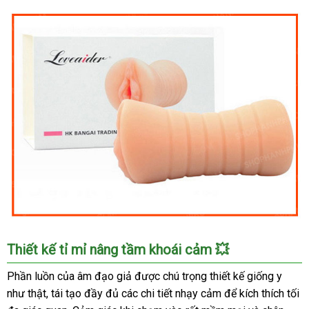
Âm
Thiết kế tỉ mỉ nâng tầm khoái cảm 💥
đạo
giả
Phần luồn của âm đạo giả được chú trọng thiết kế giống y
siêu
như thật, tái tạo đầy đủ các chi tiết nhạy cảm để kích thích tối
thực