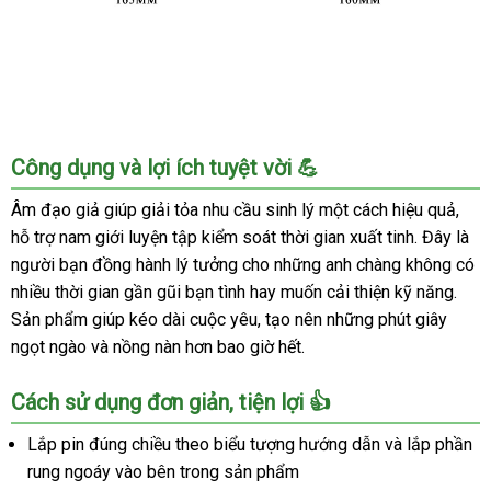
Âm
Công dụng và lợi ích tuyệt vời 💪
Đạo
Giả
Âm đạo giả giúp giải tỏa nhu cầu sinh lý một cách hiệu quả,
Siêu
hỗ trợ nam giới luyện tập kiểm soát thời gian xuất tinh. Đây là
Mịn
người bạn đồng hành lý tưởng cho những anh chàng không có
Chân
nhiều thời gian gần gũi bạn tình hay muốn cải thiện kỹ năng.
Thật
Sản phẩm giúp kéo dài cuộc yêu, tạo nên những phút giây
Kích
ngọt ngào và nồng nàn hơn bao giờ hết.
Thích
Mua
Ngay
Cách sử dụng đơn giản, tiện lợi 👍
Lắp pin đúng chiều theo biểu tượng hướng dẫn và lắp phần
rung ngoáy vào bên trong sản phẩm