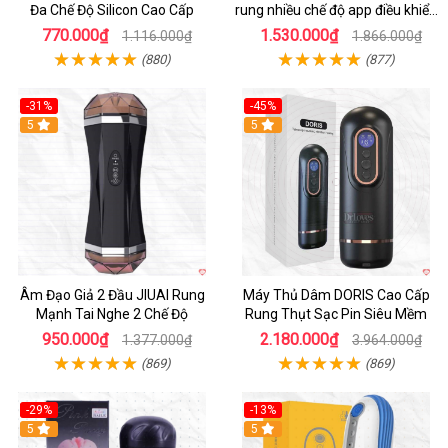
Đa Chế Độ Silicon Cao Cấp
rung nhiều chế độ app điều khiển
tiện lợi
770.000₫
1.530.000₫
1.116.000₫
1.866.000₫
(880)
(877)
-31%
-45%
5
Hot
5
Âm Đạo Giả 2 Đầu JIUAI Rung
Máy Thủ Dâm DORIS Cao Cấp
Mạnh Tai Nghe 2 Chế Độ
Rung Thụt Sạc Pin Siêu Mềm
950.000₫
2.180.000₫
1.377.000₫
3.964.000₫
(869)
(869)
-29%
-13%
5
5