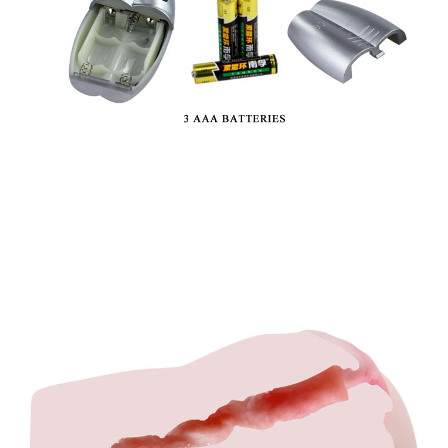
Âm
Đạo
Giả
Siêu
Mịn
Chân
Thật
Kích
Thích
Mua