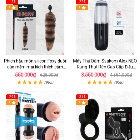
-12%
-22%
Hot
5
5
Phích hậu môn silicon Foxy đuôi
Máy Thủ Dâm Svakom Alex NEO
cáo mềm mại kích thích cảm
Rung Thụt Rên Cao Cấp Điều
giác mới
Khiển App
550.000₫
3.550.000₫
625.000₫
4.551.000₫
(965)
(958)
-29%
-31%
Hot
5
5