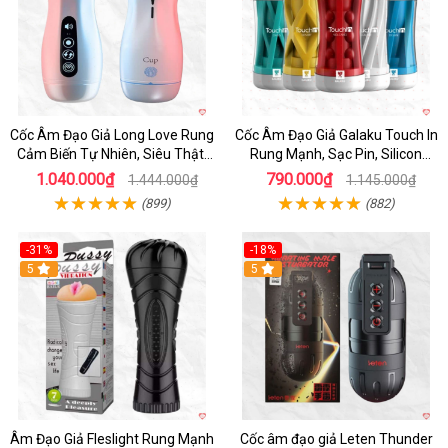
Cốc Âm Đạo Giả Long Love Rung
Cốc Âm Đạo Giả Galaku Touch In
Cảm Biến Tự Nhiên, Siêu Thật,
Rung Mạnh, Sạc Pin, Silicon
Sướng
Mềm
1.040.000₫
790.000₫
1.444.000₫
1.145.000₫
(899)
(882)
-31%
-18%
5
5
Âm Đạo Giả Fleslight Rung Mạnh
Cốc âm đạo giả Leten Thunder