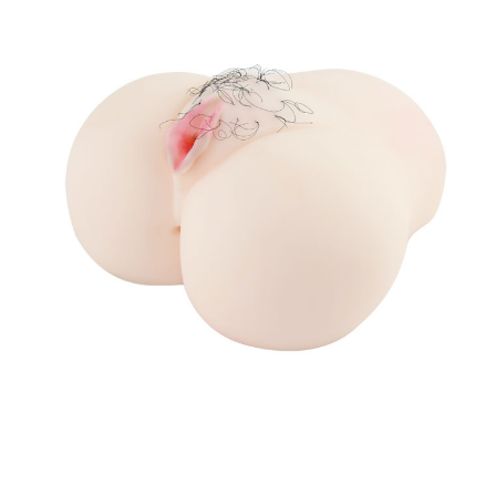
Âm
Đạo
Giả