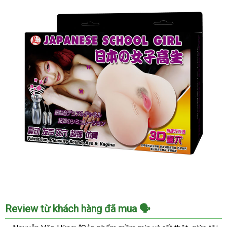
Ngay
Âm
Review từ khách hàng đã mua 🗣️
Đạo
Giả