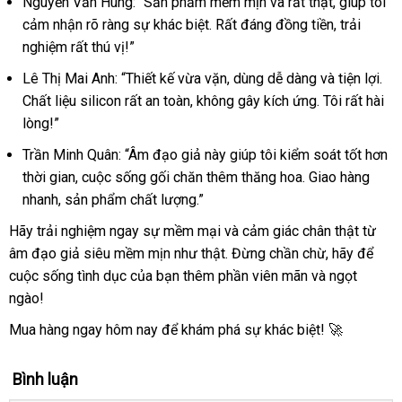
Nguyễn Văn Hùng: “Sản phẩm mềm mịn và rất thật, giúp tôi
Siêu
cảm nhận rõ ràng sự khác biệt. Rất đáng đồng tiền, trải
Mịn
nghiệm rất thú vị!”
Chân
Thật
Lê Thị Mai Anh: “Thiết kế vừa vặn, dùng dễ dàng và tiện lợi.
Kích
Chất liệu silicon rất an toàn, không gây kích ứng. Tôi rất hài
Thích
lòng!”
Mua
Ngay
Trần Minh Quân: “Âm đạo giả này giúp tôi kiểm soát tốt hơn
thời gian, cuộc sống gối chăn thêm thăng hoa. Giao hàng
nhanh, sản phẩm chất lượng.”
Hãy trải nghiệm ngay sự mềm mại và cảm giác chân thật từ
âm đạo giả siêu mềm mịn như thật. Đừng chần chừ, hãy để
cuộc sống tình dục của bạn thêm phần viên mãn và ngọt
ngào!
Mua hàng ngay hôm nay để khám phá sự khác biệt! 🚀
Bình luận