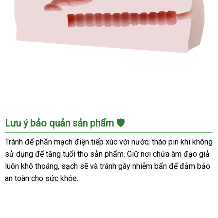
Ngay
Âm
Lưu ý bảo quản sản phẩm 🛡️
Đạo
Giả
Tránh để phần mạch điện tiếp xúc với nước; tháo pin khi không
Siêu
sử dụng để tăng tuổi thọ sản phẩm. Giữ nơi chứa âm đạo giả
Mịn
luôn khô thoáng, sạch sẽ và tránh gây nhiễm bẩn để đảm bảo
Chân
an toàn cho sức khỏe.
Thật
Kích
Thích
Mua