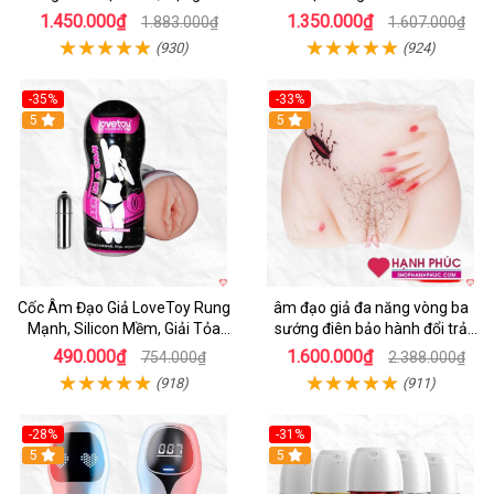
Nghe
1.450.000₫
1.350.000₫
1.883.000₫
1.607.000₫
(930)
(924)
-35%
-33%
5
5
Cốc Âm Đạo Giả LoveToy Rung
âm đạo giả đa năng vòng ba
Mạnh, Silicon Mềm, Giải Tỏa
sướng điên bảo hành đổi trả
Sinh Lý
nhanh
490.000₫
1.600.000₫
754.000₫
2.388.000₫
(918)
(911)
-28%
-31%
5
Hot
5