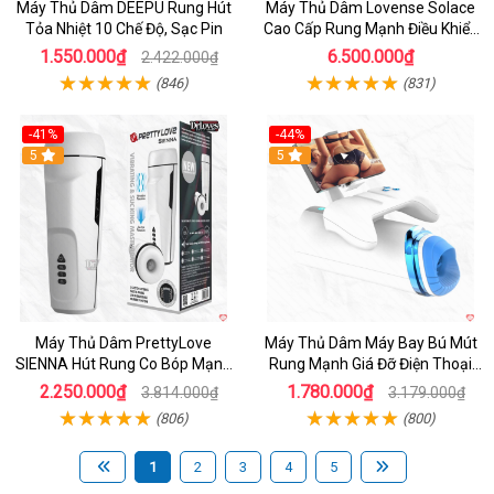
Máy Thủ Dâm DEEPU Rung Hút
Máy Thủ Dâm Lovense Solace
Tỏa Nhiệt 10 Chế Độ, Sạc Pin
Cao Cấp Rung Mạnh Điều Khiển
App
1.550.000₫
6.500.000₫
2.422.000₫
(846)
(831)
-41%
-44%
Hot
5
Hot
5
Máy Thủ Dâm PrettyLove
Máy Thủ Dâm Máy Bay Bú Mút
SIENNA Hút Rung Co Bóp Mạnh
Rung Mạnh Giá Đỡ Điện Thoại
Mẽ Nam
Chính Hãng
2.250.000₫
1.780.000₫
3.814.000₫
3.179.000₫
(806)
(800)
1
2
3
4
5