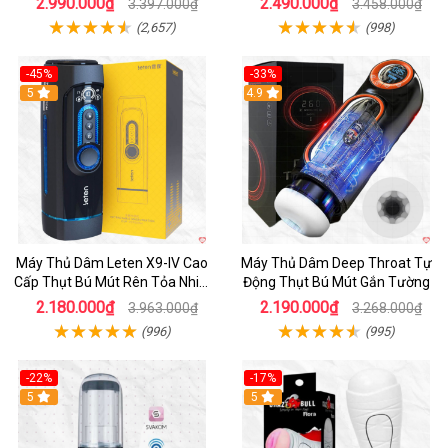
2.990.000₫
2.490.000₫
3.397.000₫
3.458.000₫
(2,657)
(998)
-45%
-33%
Hot
5
Hot
4.9
Máy Thủ Dâm Leten X9-IV Cao
Máy Thủ Dâm Deep Throat Tự
Cấp Thụt Bú Mút Rên Tỏa Nhiệt
Động Thụt Bú Mút Gắn Tường
Sạc Pin
2.180.000₫
2.190.000₫
3.963.000₫
3.268.000₫
(996)
(995)
-22%
-17%
5
5