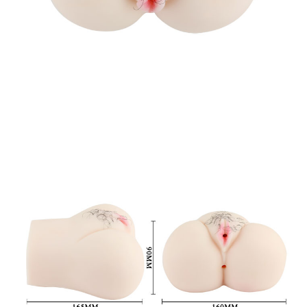
Âm
Đạo
Giả
Siêu
Mịn
Chân
Thật
Kích
Thích
Mua
Ngay