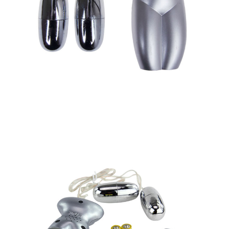
Âm
Đạo
Giả
Siêu
Mịn
Chân
Thật
Kích
Thích
Mua
Ngay