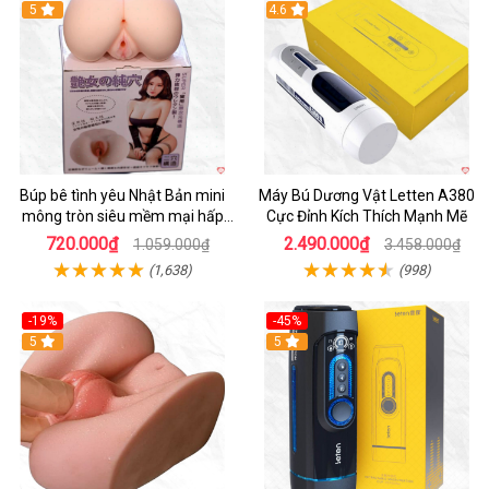
Hot
5
Hot
4.6
Búp bê tình yêu Nhật Bản mini
Máy Bú Dương Vật Letten A380
mông tròn siêu mềm mại hấp
Cực Đỉnh Kích Thích Mạnh Mẽ
dẫn
720.000₫
2.490.000₫
1.059.000₫
3.458.000₫
(1,638)
(998)
-19%
-45%
Hot
5
Hot
5