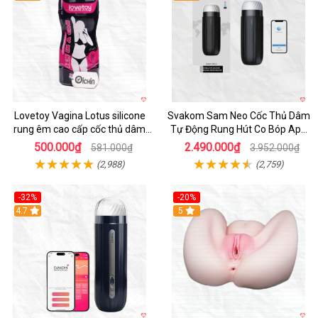
Lovetoy Vagina Lotus silicone
Svakom Sam Neo Cốc Thủ Dâm
rung êm cao cấp cốc thủ dâm
Tự Động Rung Hút Co Bóp App
nam
Điều Khiển
500.000₫
2.490.000₫
581.000₫
3.952.000₫
(2,988)
(2,759)
-32%
-20%
Hot
4.7
Hot
5