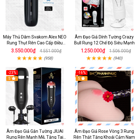
Máy Thủ Dâm Svakom Alex NEO
Âm Đạo Giả Dính Tường Crazy
Rung Thụt Rên Cao Cấp Điều
Bull Rung 12 Chế Độ Siêu Mạnh
Khiển App
3.550.000₫
1.250.000₫
4.551.000₫
1.506.000₫
(958)
(940)
-23%
-16%
5
5
Âm Đạo Giả Gắn Tường JIUAI
Âm Đạo Giả Rose Vòng 3 Rung
Rung Rên Mạnh Mẽ, Tặng Tai
Rên Thật Tăng Khoái Cảm Nam