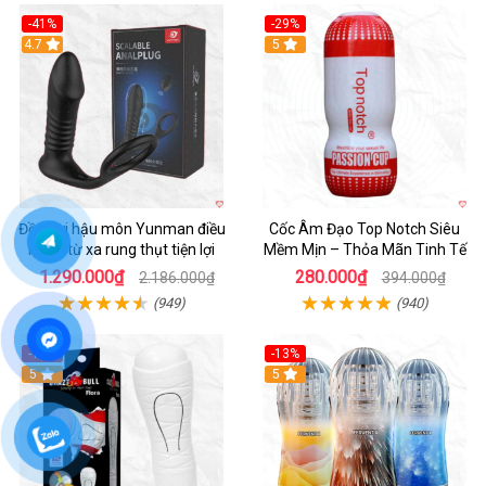
-41%
-29%
Hot
4.7
5
Đồ chơi hậu môn Yunman điều
Cốc Âm Đạo Top Notch Siêu
khiển từ xa rung thụt tiện lợi
Mềm Mịn – Thỏa Mãn Tinh Tế
1.290.000₫
280.000₫
2.186.000₫
394.000₫
(949)
(940)
-17%
-13%
5
Hot
5