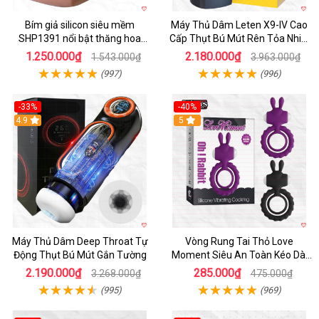
Bím giả silicon siêu mềm
Máy Thủ Dâm Leten X9-IV Cao
SHP1391 nổi bật thăng hoa
Cấp Thụt Bú Mút Rên Tỏa Nhiệt
hoàn hảo
Sạc Pin
1.250.000₫
2.180.000₫
1.543.000₫
3.963.000₫
(997)
(996)
-33%
-40%
Hot
4.9
5
Máy Thủ Dâm Deep Throat Tự
Vòng Rung Tai Thỏ Love
Động Thụt Bú Mút Gắn Tường
Moment Siêu An Toàn Kéo Dài
Thời Gian
2.190.000₫
285.000₫
3.268.000₫
475.000₫
(995)
(969)