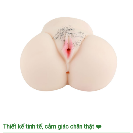
Siêu
Mịn
Chân
Thật
Kích
Thích
Mua
Ngay
Âm
Thiết kế tinh tế, cảm giác chân thật ❤️
Đạo