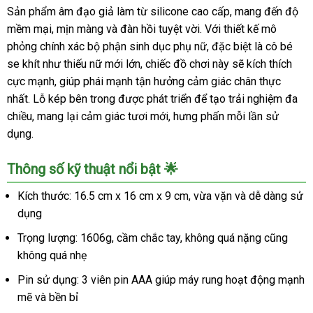
Giả
Sản phẩm âm đạo giả làm từ silicone cao cấp, mang đến độ
Siêu
mềm mại, mịn màng và đàn hồi tuyệt vời. Với thiết kế mô
Mịn
phỏng chính xác bộ phận sinh dục phụ nữ, đặc biệt là cô bé
Chân
se khít như thiếu nữ mới lớn, chiếc đồ chơi này sẽ kích thích
Thật
cực mạnh, giúp phái mạnh tận hưởng cảm giác chân thực
Kích
nhất. Lỗ kép bên trong được phát triển để tạo trải nghiệm đa
Thích
Mua
chiều, mang lại cảm giác tươi mới, hưng phấn mỗi lần sử
Ngay
dụng.
Thông số kỹ thuật nổi bật 🌟
Kích thước: 16.5 cm x 16 cm x 9 cm, vừa vặn và dễ dàng sử
dụng
Trọng lượng: 1606g, cầm chắc tay, không quá nặng cũng
không quá nhẹ
Pin sử dụng: 3 viên pin AAA giúp máy rung hoạt động mạnh
mẽ và bền bỉ