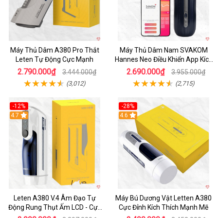
Máy Thủ Dâm A380 Pro Thắt
Máy Thủ Dâm Nam SVAKOM
Leten Tự Động Cực Mạnh
Hannes Neo Điều Khiển App Kích
Thích
2.790.000₫
2.690.000₫
3.444.000₫
3.955.000₫
(3,012)
(2,715)
-12%
-28%
Hot
4.7
Hot
4.6
Leten A380 V.4 Âm Đạo Tự
Máy Bú Dương Vật Letten A380
Động Rung Thụt Ấm LCD - Cực
Cực Đỉnh Kích Thích Mạnh Mẽ
Phê