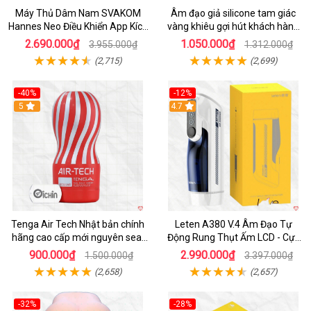
Máy Thủ Dâm Nam SVAKOM
Âm đạo giả silicone tam giác
Hannes Neo Điều Khiển App Kích
vàng khiêu gợi hút khách hàng
Thích
nam
2.690.000₫
1.050.000₫
3.955.000₫
1.312.000₫
(2,715)
(2,699)
-40%
-12%
Hot
5
Hot
4.7
Tenga Air Tech Nhật bản chính
Leten A380 V.4 Âm Đạo Tự
hãng cao cấp mới nguyên seal
Động Rung Thụt Ấm LCD - Cực
giá tốt
Phê
900.000₫
2.990.000₫
1.500.000₫
3.397.000₫
(2,658)
(2,657)
-32%
-28%