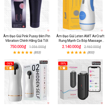
Âm Đạo Giả Pink Pussy Đèn Pin
Âm Đạo Giả Leten AMT AirCraft
Vibration Chính Hãng Giá Tốt
Rung Mạnh Co Bóp Massage
Êm Ái
750.000₫
2.140.000₫
1.056.000₫
2.460.000₫
(853)
(853)
-36%
-38%
Hot
5
Hot
5