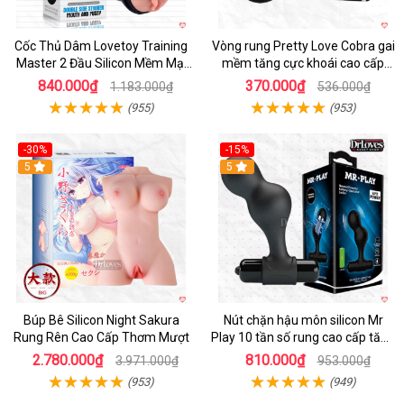
Cốc Thủ Dâm Lovetoy Training
Vòng rung Pretty Love Cobra gai
Master 2 Đầu Silicon Mềm Mại
mềm tăng cực khoái cao cấp
Tiện Lợi
chính hãng
840.000₫
370.000₫
1.183.000₫
536.000₫
(955)
(953)
-30%
-15%
Hot
5
Hot
5
Búp Bê Silicon Night Sakura
Nút chặn hậu môn silicon Mr
Rung Rên Cao Cấp Thơm Mượt
Play 10 tần số rung cao cấp tăng
khoái cảm
2.780.000₫
810.000₫
3.971.000₫
953.000₫
(953)
(949)