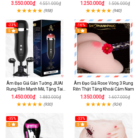
Khiển App
3.550.000₫
1.250.000₫
4.551.000₫
1.506.000₫
(958)
(940)
-23%
-16%
5
5
Âm Đạo Giả Gắn Tường JIUAI
Âm Đạo Giả Rose Vòng 3 Rung
Rung Rên Mạnh Mẽ, Tặng Tai
Rên Thật Tăng Khoái Cảm Nam
Nghe
1.450.000₫
1.350.000₫
1.883.000₫
1.607.000₫
(930)
(924)
-35%
-33%
5
5