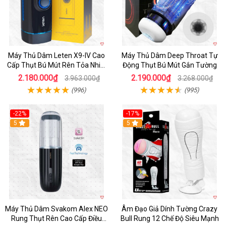
Máy Thủ Dâm Leten X9-IV Cao
Máy Thủ Dâm Deep Throat Tự
Cấp Thụt Bú Mút Rên Tỏa Nhiệt
Động Thụt Bú Mút Gắn Tường
Sạc Pin
2.180.000₫
2.190.000₫
3.963.000₫
3.268.000₫
(996)
(995)
-22%
-17%
5
5
Máy Thủ Dâm Svakom Alex NEO
Âm Đạo Giả Dính Tường Crazy
Rung Thụt Rên Cao Cấp Điều
Bull Rung 12 Chế Độ Siêu Mạnh