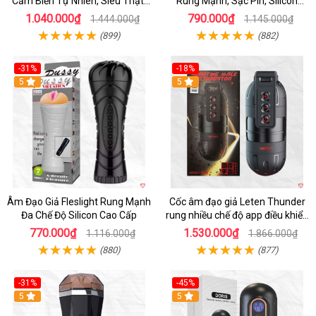
Cảm Biến Tự Nhiên, Siêu Thật,
Rung Mạnh, Sạc Pin, Silicon
Sướng
Mềm
1.040.000₫
790.000₫
1.444.000₫
1.145.000₫
(899)
(882)
-31%
-18%
5
5
Âm Đạo Giả Fleslight Rung Mạnh
Cốc âm đạo giả Leten Thunder
Đa Chế Độ Silicon Cao Cấp
rung nhiều chế độ app điều khiển
tiện lợi
770.000₫
1.530.000₫
1.116.000₫
1.866.000₫
(880)
(877)
-31%
-45%
5
Hot
5