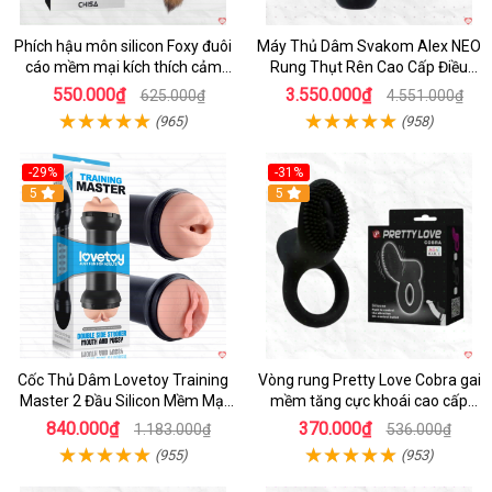
Phích hậu môn silicon Foxy đuôi
Máy Thủ Dâm Svakom Alex NEO
cáo mềm mại kích thích cảm
Rung Thụt Rên Cao Cấp Điều
giác mới
Khiển App
550.000₫
3.550.000₫
625.000₫
4.551.000₫
(965)
(958)
-29%
-31%
Hot
5
5
Cốc Thủ Dâm Lovetoy Training
Vòng rung Pretty Love Cobra gai
Master 2 Đầu Silicon Mềm Mại
mềm tăng cực khoái cao cấp
Tiện Lợi
chính hãng
840.000₫
370.000₫
1.183.000₫
536.000₫
(955)
(953)