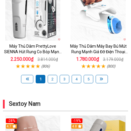
Máy Thủ Dâm PrettyLove
Máy Thủ Dâm Máy Bay Bú Mút
SIENNA Hút Rung Co Bóp Mạnh
Rung Mạnh Giá Đỡ Điện Thoại
Mẽ Nam
Chính Hãng
2.250.000₫
1.780.000₫
3.814.000₫
3.179.000₫
(806)
(800)
1
2
3
4
5
Sextoy Nam
-28%
-19%
4.7
Hot
4.8