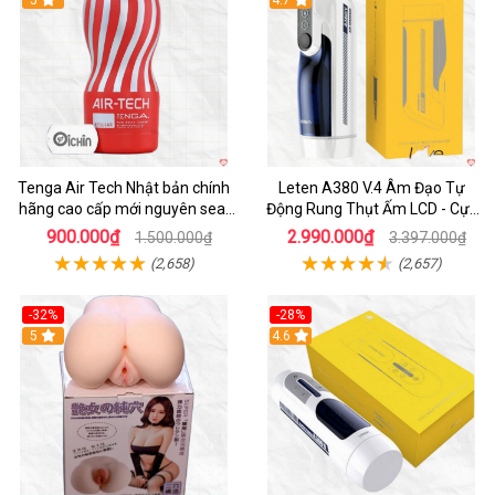
Hot
5
Hot
4.7
Tenga Air Tech Nhật bản chính
Leten A380 V.4 Âm Đạo Tự
hãng cao cấp mới nguyên seal
Động Rung Thụt Ấm LCD - Cực
giá tốt
Phê
900.000₫
2.990.000₫
1.500.000₫
3.397.000₫
(2,658)
(2,657)
-32%
-28%
Hot
5
Hot
4.6