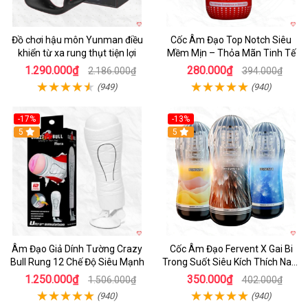
Đồ chơi hậu môn Yunman điều
Cốc Âm Đạo Top Notch Siêu
khiển từ xa rung thụt tiện lợi
Mềm Mịn – Thỏa Mãn Tinh Tế
1.290.000₫
280.000₫
2.186.000₫
394.000₫
(949)
(940)
-17%
-13%
5
Hot
5
Âm Đạo Giả Dính Tường Crazy
Cốc Âm Đạo Fervent X Gai Bi
Bull Rung 12 Chế Độ Siêu Mạnh
Trong Suốt Siêu Kích Thích Nam
Giới
1.250.000₫
350.000₫
1.506.000₫
402.000₫
(940)
(940)