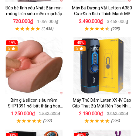
Búp bê tình yêu Nhật Bản mini
Máy Bú Dương Vật Letten A380
mông tròn siêu mềm mại hấp
Cực Đỉnh Kích Thích Mạnh Mẽ
dẫn
720.000₫
2.490.000₫
1.059.000₫
3.458.000₫
(1,638)
(998)
-19%
-45%
Hot
5
Hot
5
Bím giả silicon siêu mềm
Máy Thủ Dâm Leten X9-IV Cao
SHP1391 nổi bật thăng hoa
Cấp Thụt Bú Mút Rên Tỏa Nhiệt
hoàn hảo
Sạc Pin
1.250.000₫
2.180.000₫
1.543.000₫
3.963.000₫
(997)
(996)
-33%
-40%