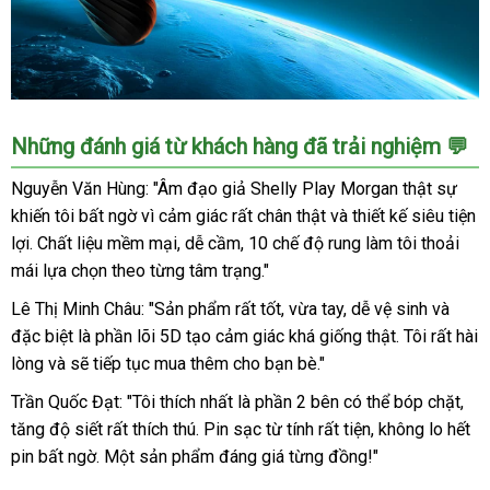
Âm
Những đánh giá từ khách hàng đã trải nghiệm 💬
đạo
giả
Nguyễn Văn Hùng: "Âm đạo giả Shelly Play Morgan thật sự
Shelly
khiến tôi bất ngờ vì cảm giác rất chân thật và thiết kế siêu tiện
Play
lợi. Chất liệu mềm mại, dễ cầm, 10 chế độ rung làm tôi thoải
Morgan
mái lựa chọn theo từng tâm trạng."
chính
hãng
Lê Thị Minh Châu: "Sản phẩm rất tốt, vừa tay, dễ vệ sinh và
siêu
đặc biệt là phần lõi 5D tạo cảm giác khá giống thật. Tôi rất hài
mềm
lòng và sẽ tiếp tục mua thêm cho bạn bè."
kích
thích
Trần Quốc Đạt: "Tôi thích nhất là phần 2 bên có thể bóp chặt,
tăng độ siết rất thích thú. Pin sạc từ tính rất tiện, không lo hết
pin bất ngờ. Một sản phẩm đáng giá từng đồng!"