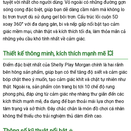
tuyệt vời nhất cho người dùng. Vỏ ngoài có những đường gợn
sóng cong đặc biệt, giúp bạn dễ dàng cầm nắm mà không lo
bị trơn trượt dù sử dụng gel bôi trơn. Cấu trúc lõi cuộn 5D
xoay 360° với đa dạng gân, bi và nếp gấp nổi bật tạo cảm
giác mềm mại, chân thật và kích thích tối đa, làm thỏa mãn cả
những yêu cầu khó tính nhất về cảm giác.
Thiết kế thông minh, kích thích mạnh mẽ 💥
Điểm đặc biệt nhất của Shelly Play Morgan chính là hai rãnh
bên hông sản phẩm, giúp bạn có thể tăng độ siết và cảm giác
bóp chặt theo ý muốn, tạo cảm giác khít và chặt tự nhiên như
thật. Ngoài ra, sản phẩm còn trang bị tới 10 chế độ rung
phong phú, đáp ứng từ cảm giác nhẹ nhàng thư giãn đến các
kích thích mạnh mẽ, đa dạng để bạn thoải mái lựa chọn theo
tâm trạng và sở thích. Đây chắc chắn là món đồ chơi cá nhân
không thể thiếu cho trải nghiệm thủ dâm đỉnh cao.
Thông số kỹ thuật nổi bật ⭐