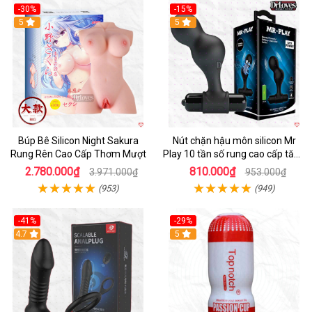
-30%
-15%
Hot
5
Hot
5
Búp Bê Silicon Night Sakura
Nút chặn hậu môn silicon Mr
Rung Rên Cao Cấp Thơm Mượt
Play 10 tần số rung cao cấp tăng
khoái cảm
2.780.000₫
810.000₫
3.971.000₫
953.000₫
(953)
(949)
-41%
-29%
Hot
4.7
5