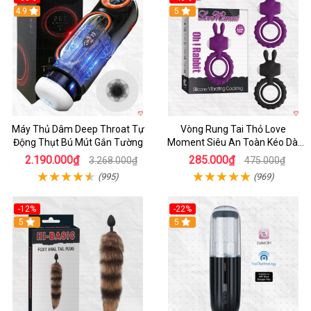
Hot
4.9
5
Máy Thủ Dâm Deep Throat Tự
Vòng Rung Tai Thỏ Love
Động Thụt Bú Mút Gắn Tường
Moment Siêu An Toàn Kéo Dài
Thời Gian
2.190.000₫
285.000₫
3.268.000₫
475.000₫
(995)
(969)
-12%
-22%
Hot
5
5