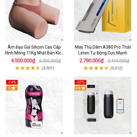
Âm Đạo Giả Silicon Cao Cấp
Máy Thủ Dâm A380 Pro Thắt
Hình Mông 11Kg Nhật Bản Kích
Leten Tự Động Cực Mạnh
Thước Như Thật
4.500.000₫
2.790.000₫
6.250.000₫
3.444.000₫
(3,501)
(3,012)
-14%
-37%
Hot
5
4.8