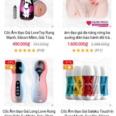
Cốc Âm Đạo Giả LoveToy Rung
âm đạo giả đa năng vòng ba
Mạnh, Silicon Mềm, Giải Tỏa
sướng điên bảo hành đổi trả
Sinh Lý
nhanh
490.000₫
1.600.000₫
754.000₫
2.388.000₫
(918)
(911)
-28%
-31%
5
Hot
5
Cốc Âm Đạo Giả Long Love Rung
Cốc Âm Đạo Giả Galaku Touch In