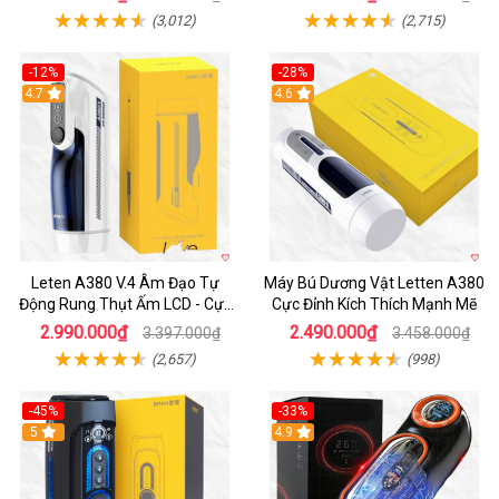
(3,012)
(2,715)
-12%
-28%
Hot
4.7
Hot
4.6
Leten A380 V.4 Âm Đạo Tự
Máy Bú Dương Vật Letten A380
Động Rung Thụt Ấm LCD - Cực
Cực Đỉnh Kích Thích Mạnh Mẽ
Phê
2.990.000₫
2.490.000₫
3.397.000₫
3.458.000₫
(2,657)
(998)
-45%
-33%
Hot
5
Hot
4.9