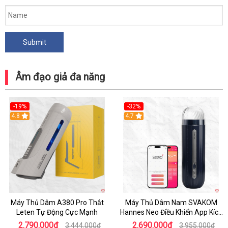
Âm đạo giả đa năng
-19%
-32%
Hot
4.8
Hot
4.7
Máy Thủ Dâm A380 Pro Thắt
Máy Thủ Dâm Nam SVAKOM
Leten Tự Động Cực Mạnh
Hannes Neo Điều Khiển App Kích
Thích
2.790.000₫
2.690.000₫
3.444.000₫
3.955.000₫