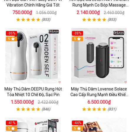
Vibration Chính Hãng Giá Tốt
Rung Mạnh Co Bóp Massage
Êm Ái
750.000₫
2.140.000₫
1.056.000₫
2.460.000₫
(853)
(853)
-36%
-38%
Hot
5
Hot
5
Máy Thủ Dâm DEEPU Rung Hút
Máy Thủ Dâm Lovense Solace
Tỏa Nhiệt 10 Chế Độ, Sạc Pin
Cao Cấp Rung Mạnh Điều Khiển
App
1.550.000₫
6.500.000₫
2.422.000₫
(846)
(831)
-41%
-44%
Hot
5
Hot
5