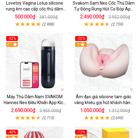
Lovetoy Vagina Lotus silicone
Svakom Sam Neo Cốc Thủ Dâm
rung êm cao cấp cốc thủ dâm
Tự Động Rung Hút Co Bóp App
nam
Điều Khiển
500.000₫
2.490.000₫
581.000₫
3.952.000₫
(2,988)
(2,759)
-32%
-20%
Hot
4.7
Hot
5
Máy Thủ Dâm Nam SVAKOM
Âm đạo giả silicone tam giác
Hannes Neo Điều Khiển App Kích
vàng khiêu gợi hút khách hàng
Thích
nam
2.690.000₫
1.050.000₫
3.955.000₫
1.312.000₫
(2,715)
(2,699)
-40%
-12%