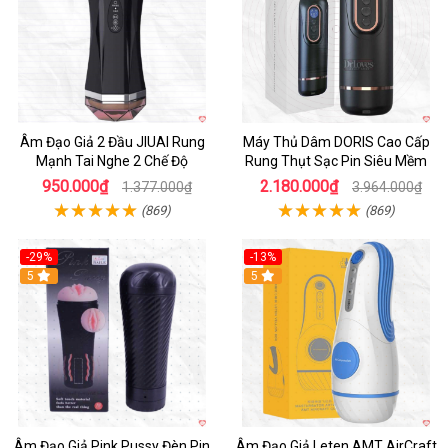
Âm Đạo Giả 2 Đầu JIUAI Rung
Máy Thủ Dâm DORIS Cao Cấp
Mạnh Tai Nghe 2 Chế Độ
Rung Thụt Sạc Pin Siêu Mềm
950.000₫
2.180.000₫
1.377.000₫
3.964.000₫
(869)
(869)
-29%
-13%
5
5
Âm Đạo Giả Pink Pussy Đèn Pin
Âm Đạo Giả Leten AMT AirCraft