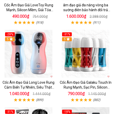
Cốc Âm Đạo Giả LoveToy Rung
âm đạo giả đa năng vòng ba
Mạnh, Silicon Mềm, Giải Tỏa
sướng điên bảo hành đổi trả
Sinh Lý
nhanh
490.000₫
1.600.000₫
754.000₫
2.388.000₫
(918)
(911)
-28%
-31%
5
Hot
5
Cốc Âm Đạo Giả Long Love Rung
Cốc Âm Đạo Giả Galaku Touch In
Cảm Biến Tự Nhiên, Siêu Thật,
Rung Mạnh, Sạc Pin, Silicon
Sướng
Mềm
1.040.000₫
790.000₫
1.444.000₫
1.145.000₫
(899)
(882)
-31%
-18%