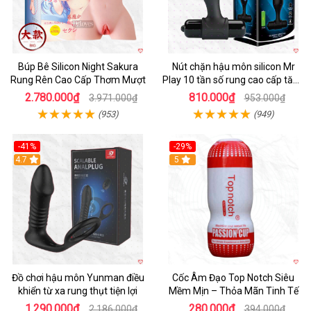
Búp Bê Silicon Night Sakura
Nút chặn hậu môn silicon Mr
Rung Rên Cao Cấp Thơm Mượt
Play 10 tần số rung cao cấp tăng
khoái cảm
2.780.000₫
810.000₫
3.971.000₫
953.000₫
(953)
(949)
-41%
-29%
Hot
4.7
5
Đồ chơi hậu môn Yunman điều
Cốc Âm Đạo Top Notch Siêu
khiển từ xa rung thụt tiện lợi
Mềm Mịn – Thỏa Mãn Tinh Tế
1.290.000₫
280.000₫
2.186.000₫
394.000₫