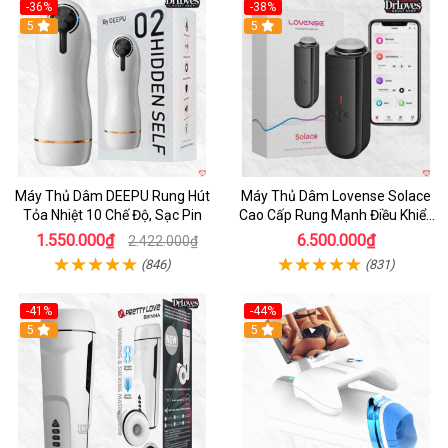
-36%
-38%
Hot
5
Hot
5
Máy Thủ Dâm DEEPU Rung Hút
Máy Thủ Dâm Lovense Solace
Tỏa Nhiệt 10 Chế Độ, Sạc Pin
Cao Cấp Rung Mạnh Điều Khiển
App
1.550.000₫
6.500.000₫
2.422.000₫
(846)
(831)
-41%
-44%
Hot
5
Hot
5