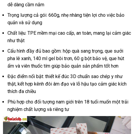
Araki
dễ dàng cầm nắm
660g
Trọng lượng cả gói: 660g, nhẹ nhàng tiện lợi cho việc bảo
nguyên
quản và sử dụng
khối
cao
Chất liệu: TPE mềm mại cao cấp, an toàn, mang lại cảm giác
cấp
như thật
sướng
mê
Cấu hình đầy đủ bao gồm: hộp quà sang trọng, que sưởi
pha lê xanh, 140 ml gel bôi trơn, 60 g bột bảo vệ, que hút
ẩm và viên thuốc tím giúp bảo quản sản phẩm tốt hơn
Đặc điểm nổi bật: thiết kế đúc 3D chuẩn sao chép y như
thật, kết hợp kênh đôi âm đạo và lỗ hậu tạo cảm giác kích
thích đa chiều
Phù hợp cho đối tượng nam giới trên 18 tuổi muốn một trải
nghiệm chất lượng và riêng tư