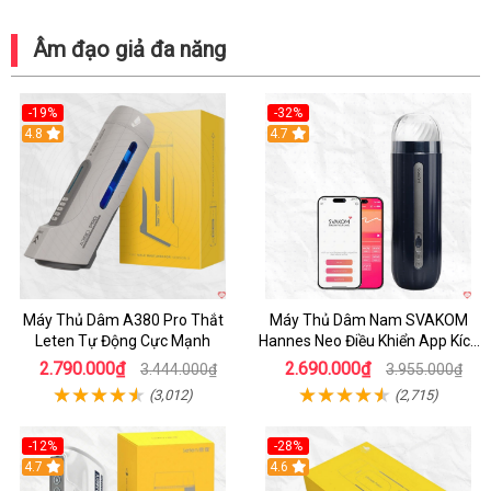
Âm đạo giả đa năng
-19%
-32%
Hot
4.8
Hot
4.7
Máy Thủ Dâm A380 Pro Thắt
Máy Thủ Dâm Nam SVAKOM
Leten Tự Động Cực Mạnh
Hannes Neo Điều Khiển App Kích
Thích
2.790.000₫
2.690.000₫
3.444.000₫
3.955.000₫
(3,012)
(2,715)
-12%
-28%
Hot
4.7
Hot
4.6