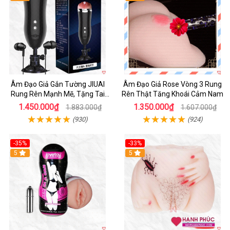
Âm Đạo Giả Gắn Tường JIUAI
Âm Đạo Giả Rose Vòng 3 Rung
Rung Rên Mạnh Mẽ, Tặng Tai
Rên Thật Tăng Khoái Cảm Nam
Nghe
1.450.000₫
1.350.000₫
1.883.000₫
1.607.000₫
(930)
(924)
-35%
-33%
5
5