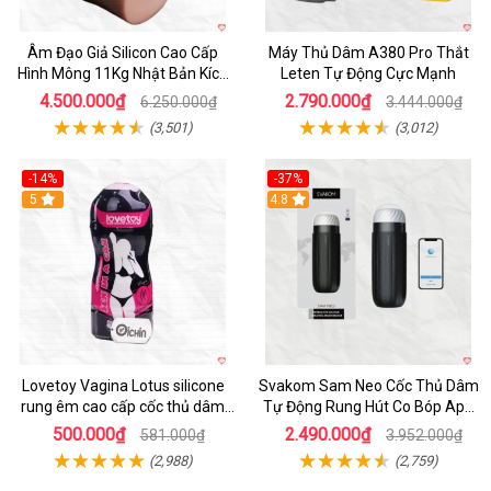
Âm Đạo Giả Silicon Cao Cấp
Máy Thủ Dâm A380 Pro Thắt
Hình Mông 11Kg Nhật Bản Kích
Leten Tự Động Cực Mạnh
Thước Như Thật
4.500.000₫
2.790.000₫
6.250.000₫
3.444.000₫
(3,501)
(3,012)
-14%
-37%
Hot
5
4.8
Lovetoy Vagina Lotus silicone
Svakom Sam Neo Cốc Thủ Dâm
rung êm cao cấp cốc thủ dâm
Tự Động Rung Hút Co Bóp App
nam
Điều Khiển
500.000₫
2.490.000₫
581.000₫
3.952.000₫
(2,988)
(2,759)