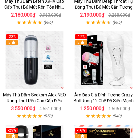
Máy Thủ Dâm Leten X9-IV Cao
Máy Thủ Dâm Deep Throat Tự
Cấp Thụt Bú Mút Rên Tỏa Nhiệt
Động Thụt Bú Mút Gắn Tường
Sạc Pin
2.180.000₫
2.190.000₫
3.963.000₫
3.268.000₫
(996)
(995)
-22%
-17%
5
5
Máy Thủ Dâm Svakom Alex NEO
Âm Đạo Giả Dính Tường Crazy
Rung Thụt Rên Cao Cấp Điều
Bull Rung 12 Chế Độ Siêu Mạnh
Khiển App
3.550.000₫
1.250.000₫
4.551.000₫
1.506.000₫
(958)
(940)
-23%
-16%
5
5