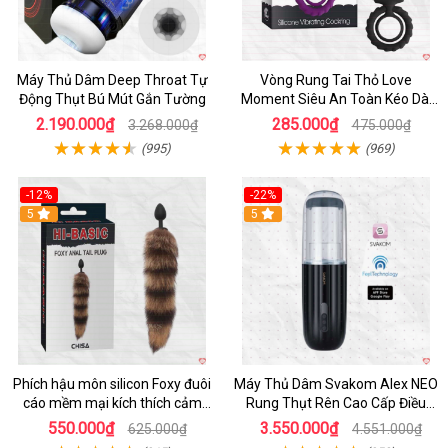
Máy Thủ Dâm Deep Throat Tự
Vòng Rung Tai Thỏ Love
Động Thụt Bú Mút Gắn Tường
Moment Siêu An Toàn Kéo Dài
Thời Gian
2.190.000₫
285.000₫
3.268.000₫
475.000₫
(995)
(969)
-12%
-22%
Hot
5
5
Phích hậu môn silicon Foxy đuôi
Máy Thủ Dâm Svakom Alex NEO
cáo mềm mại kích thích cảm
Rung Thụt Rên Cao Cấp Điều
giác mới
Khiển App
550.000₫
3.550.000₫
625.000₫
4.551.000₫