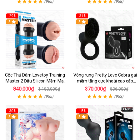
(965)
(958)
-29%
-31%
Hot
5
5
Cốc Thủ Dâm Lovetoy Training
Vòng rung Pretty Love Cobra gai
Master 2 Đầu Silicon Mềm Mại
mềm tăng cực khoái cao cấp
Tiện Lợi
chính hãng
840.000₫
370.000₫
1.183.000₫
536.000₫
(955)
(953)
-30%
-15%
Hot
5
Hot
5