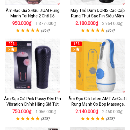
Âm Đạo Giả 2 Đầu JIUAI Rung
Máy Thủ Dâm DORIS Cao Cấp
Mạnh Tai Nghe 2 Chế Độ
Rung Thụt Sạc Pin Siêu Mềm
950.000₫
2.180.000₫
1.377.000₫
3.964.000₫
(869)
(869)
-29%
-13%
5
5
Âm Đạo Giả Pink Pussy Đèn Pin
Âm Đạo Giả Leten AMT AirCraft
Vibration Chính Hãng Giá Tốt
Rung Mạnh Co Bóp Massage
Êm Ái
750.000₫
2.140.000₫
1.056.000₫
2.460.000₫
(853)
(853)