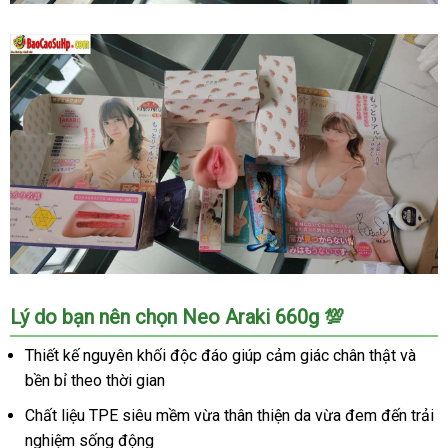
cấp
sướng
Âm
mê
đạo
giả
Nhật
Bản
Neo
Araki
660g
nguyên
khối
cao
cấp
sướng
Âm
Lý do bạn nên chọn Neo Araki 660g 💯
mê
đạo
giả
Thiết kế nguyên khối độc đáo giúp cảm giác chân thật và
Nhật
bền bỉ theo thời gian
Bản
Neo
Chất liệu TPE siêu mềm vừa thân thiện da vừa đem đến trải
Araki
nghiệm sống động