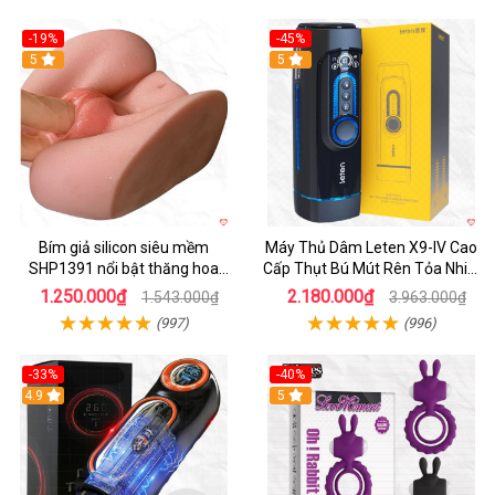
-19%
-45%
Hot
5
Hot
5
Bím giả silicon siêu mềm
Máy Thủ Dâm Leten X9-IV Cao
SHP1391 nổi bật thăng hoa
Cấp Thụt Bú Mút Rên Tỏa Nhiệt
hoàn hảo
Sạc Pin
1.250.000₫
2.180.000₫
1.543.000₫
3.963.000₫
(997)
(996)
-33%
-40%
Hot
4.9
5