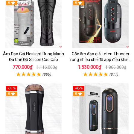
5
5
Âm Đạo Giả Fleslight Rung Mạnh
Cốc âm đạo giả Leten Thunder
Đa Chế Độ Silicon Cao Cấp
rung nhiều chế độ app điều khiển
tiện lợi
770.000₫
1.530.000₫
1.116.000₫
1.866.000₫
(880)
(877)
-31%
-45%
5
Hot
5