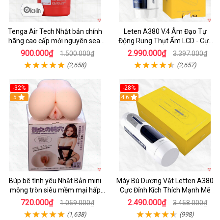
Tenga Air Tech Nhật bản chính
Leten A380 V.4 Âm Đạo Tự
hãng cao cấp mới nguyên seal
Động Rung Thụt Ấm LCD - Cực
giá tốt
Phê
900.000₫
2.990.000₫
1.500.000₫
3.397.000₫
(2,658)
(2,657)
-32%
-28%
Hot
5
Hot
4.6
Búp bê tình yêu Nhật Bản mini
Máy Bú Dương Vật Letten A380
mông tròn siêu mềm mại hấp
Cực Đỉnh Kích Thích Mạnh Mẽ
dẫn
720.000₫
2.490.000₫
1.059.000₫
3.458.000₫
(1,638)
(998)