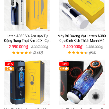
Leten A380 V.4 Âm Đạo Tự
Máy Bú Dương Vật Letten A380
Động Rung Thụt Ấm LCD - Cực
Cực Đỉnh Kích Thích Mạnh Mẽ
Phê
2.990.000₫
2.490.000₫
3.397.000₫
3.458.000₫
(2,657)
(998)
-45%
-33%
Hot
5
Hot
4.9