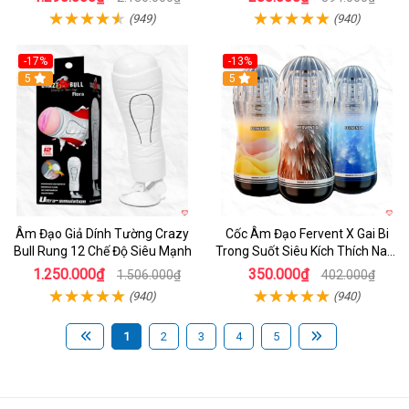
(949)
(940)
-17%
-13%
5
Hot
5
Âm Đạo Giả Dính Tường Crazy
Cốc Âm Đạo Fervent X Gai Bi
Bull Rung 12 Chế Độ Siêu Mạnh
Trong Suốt Siêu Kích Thích Nam
Giới
1.250.000₫
350.000₫
1.506.000₫
402.000₫
(940)
(940)
1
2
3
4
5