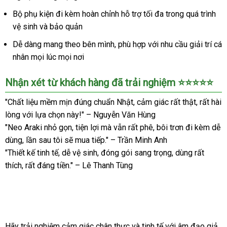
660g
Bộ phụ kiện đi kèm hoàn chỉnh hỗ trợ tối đa trong quá trình
nguyên
vệ sinh và bảo quản
khối
cao
Dễ dàng mang theo bên mình, phù hợp với nhu cầu giải trí cá
cấp
nhân mọi lúc mọi nơi
sướng
mê
Nhận xét từ khách hàng đã trải nghiệm ⭐️⭐️⭐️⭐️⭐️
"Chất liệu mềm mịn đúng chuẩn Nhật, cảm giác rất thật, rất hài
lòng với lựa chọn này!" – Nguyễn Văn Hùng
"Neo Araki nhỏ gọn, tiện lợi mà vẫn rất phê, bôi trơn đi kèm dễ
dùng, lần sau tôi sẽ mua tiếp." – Trần Minh Anh
"Thiết kế tinh tế, dễ vệ sinh, đóng gói sang trọng, dùng rất
thích, rất đáng tiền." – Lê Thanh Tùng
Hãy trải nghiệm cảm giác chân thực và tinh tế với âm đạo giả