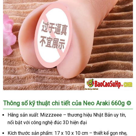
Araki
660g
nguyên
khối
cao
cấp
sướng
mê
Âm
Thông số kỹ thuật chi tiết của Neo Araki 660g ⚙️
đạo
giả
Hãng sản xuất: Mizzzeee – thương hiệu Nhật Bản uy tín,
Nhật
nổi bật với công nghệ đúc 3D hiện đại
Bản
Neo
Kích thước sản phẩm: 17 x 10 x 10 cm – thiết kế gọn nhẹ,