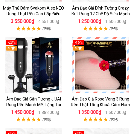
Máy Thủ Dâm Svakom Alex NEO
Âm Đạo Giả Dính Tường Crazy
Rung Thụt Rên Cao Cấp Điều
Bull Rung 12 Chế Độ Siêu Mạnh
Khiển App
3.550.000₫
1.250.000₫
4.551.000₫
1.506.000₫
(958)
(940)
-23%
-16%
5
5
Âm Đạo Giả Gắn Tường JIUAI
Âm Đạo Giả Rose Vòng 3 Rung
Rung Rên Mạnh Mẽ, Tặng Tai
Rên Thật Tăng Khoái Cảm Nam
Nghe
1.450.000₫
1.350.000₫
1.883.000₫
1.607.000₫
(930)
(924)
-35%
-33%