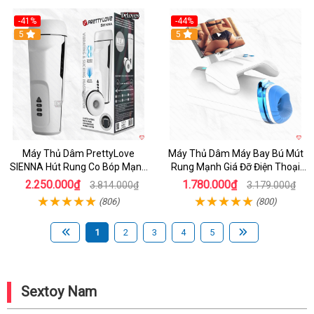
-41%
-44%
Hot
5
Hot
5
Máy Thủ Dâm PrettyLove
Máy Thủ Dâm Máy Bay Bú Mút
SIENNA Hút Rung Co Bóp Mạnh
Rung Mạnh Giá Đỡ Điện Thoại
Mẽ Nam
Chính Hãng
2.250.000₫
1.780.000₫
3.814.000₫
3.179.000₫
(806)
(800)
1
2
3
4
5
Sextoy Nam