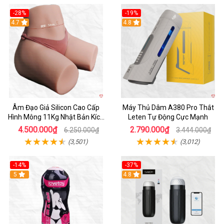
-28%
-19%
4.7
Hot
4.8
Âm Đạo Giả Silicon Cao Cấp
Máy Thủ Dâm A380 Pro Thắt
Hình Mông 11Kg Nhật Bản Kích
Leten Tự Động Cực Mạnh
Thước Như Thật
4.500.000₫
2.790.000₫
6.250.000₫
3.444.000₫
(3,501)
(3,012)
-14%
-37%
Hot
5
4.8