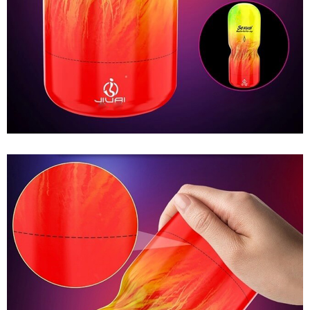
Âm
Đạo
Giả
Ngụy
Trang
Jiuai
Chất
Lượng
Đỉnh
Giá
Tốt