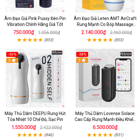
Âm Đạo Giả Pink Pussy Đèn Pin
Âm Đạo Giả Leten AMT AirCraft
Vibration Chính Hãng Giá Tốt
Rung Mạnh Co Bóp Massage
Êm Ái
750.000₫
2.140.000₫
1.056.000₫
2.460.000₫
(853)
(853)
-36%
-38%
Hot
5
Hot
5
Máy Thủ Dâm DEEPU Rung Hút
Máy Thủ Dâm Lovense Solace
Tỏa Nhiệt 10 Chế Độ, Sạc Pin
Cao Cấp Rung Mạnh Điều Khiển
App
1.550.000₫
6.500.000₫
2.422.000₫
(846)
(831)