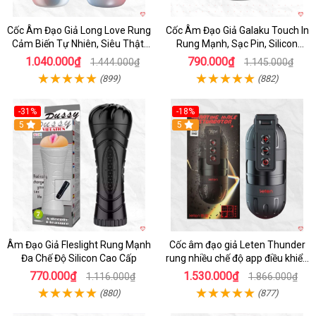
Cốc Âm Đạo Giả Long Love Rung
Cốc Âm Đạo Giả Galaku Touch In
Cảm Biến Tự Nhiên, Siêu Thật,
Rung Mạnh, Sạc Pin, Silicon
Sướng
Mềm
1.040.000₫
790.000₫
1.444.000₫
1.145.000₫
(899)
(882)
-31%
-18%
5
5
Âm Đạo Giả Fleslight Rung Mạnh
Cốc âm đạo giả Leten Thunder
Đa Chế Độ Silicon Cao Cấp
rung nhiều chế độ app điều khiển
tiện lợi
770.000₫
1.530.000₫
1.116.000₫
1.866.000₫
(880)
(877)