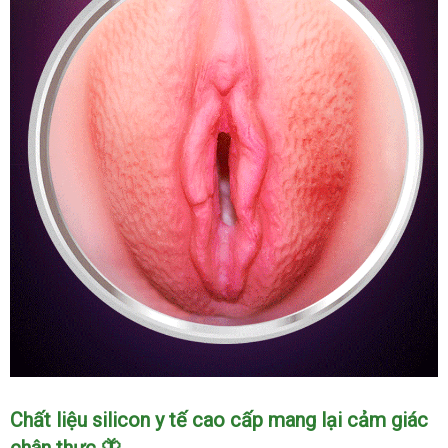
Âm
Chất liệu silicon y tế cao cấp mang lại cảm giác
Đạo
chân thực 🦋