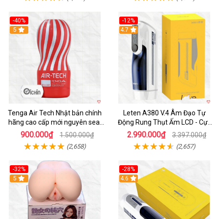
-40%
-12%
Hot
5
Hot
4.7
Tenga Air Tech Nhật bản chính
Leten A380 V.4 Âm Đạo Tự
hãng cao cấp mới nguyên seal
Động Rung Thụt Ấm LCD - Cực
giá tốt
Phê
900.000₫
2.990.000₫
1.500.000₫
3.397.000₫
(2,658)
(2,657)
-32%
-28%
Hot
5
Hot
4.6