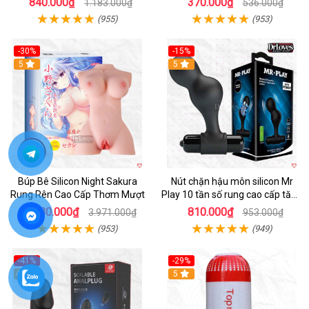
840.000₫
370.000₫
1.183.000₫
536.000₫
(955)
(953)
-30%
-15%
Hot
5
Hot
5
Búp Bê Silicon Night Sakura
Nút chặn hậu môn silicon Mr
Rung Rên Cao Cấp Thơm Mượt
Play 10 tần số rung cao cấp tăng
khoái cảm
2.780.000₫
810.000₫
3.971.000₫
953.000₫
(953)
(949)
-41%
-29%
Hot
4.7
5