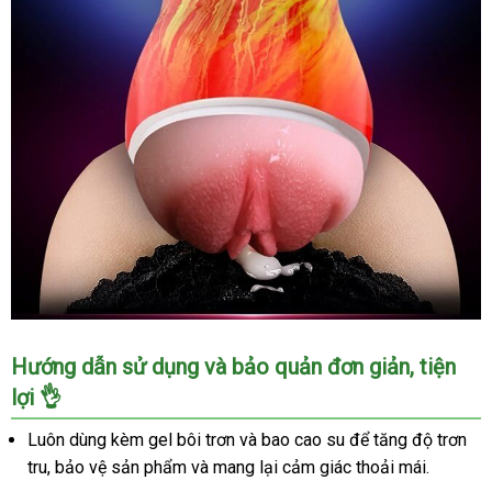
Âm
Hướng dẫn sử dụng và bảo quản đơn giản, tiện
Đạo
lợi 👌
Giả
Ngụy
Luôn dùng kèm gel bôi trơn và bao cao su để tăng độ trơn
Trang
tru, bảo vệ sản phẩm và mang lại cảm giác thoải mái.
Jiuai