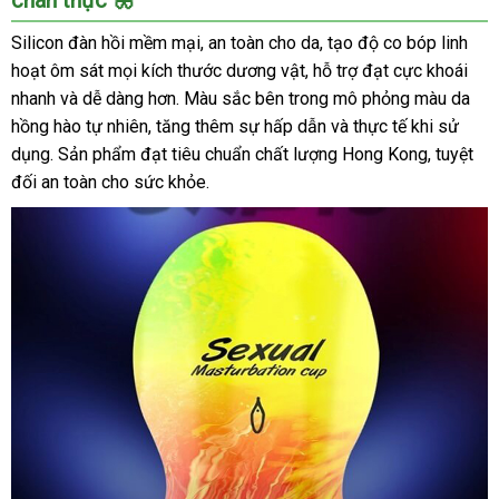
Giả
Ngụy
Silicon đàn hồi mềm mại, an toàn cho da, tạo độ co bóp linh
Trang
hoạt ôm sát mọi kích thước dương vật, hỗ trợ đạt cực khoái
Jiuai
nhanh và dễ dàng hơn. Màu sắc bên trong mô phỏng màu da
Chất
hồng hào tự nhiên, tăng thêm sự hấp dẫn và thực tế khi sử
Lượng
Đỉnh
dụng. Sản phẩm đạt tiêu chuẩn chất lượng Hong Kong, tuyệt
Giá
đối an toàn cho sức khỏe.
Tốt