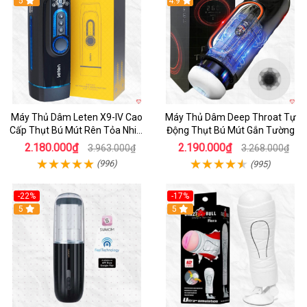
Hot
5
Hot
4.9
Máy Thủ Dâm Leten X9-IV Cao
Máy Thủ Dâm Deep Throat Tự
Cấp Thụt Bú Mút Rên Tỏa Nhiệt
Động Thụt Bú Mút Gắn Tường
Sạc Pin
2.180.000₫
2.190.000₫
3.963.000₫
3.268.000₫
(996)
(995)
-22%
-17%
5
5