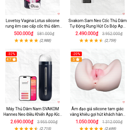
Lovetoy Vagina Lotus silicone
Svakom Sam Neo Cốc Thủ Dâm
rung êm cao cấp cốc thủ dâm
Tự Động Rung Hút Co Bóp App
nam
Điều Khiển
500.000₫
2.490.000₫
581.000₫
3.952.000₫
(2,988)
(2,759)
-32%
-20%
Hot
4.7
Hot
5
Máy Thủ Dâm Nam SVAKOM
Âm đạo giả silicone tam giác
Hannes Neo Điều Khiển App Kích
vàng khiêu gợi hút khách hàng
Thích
nam
2.690.000₫
1.050.000₫
3.955.000₫
1.312.000₫
(2,715)
(2,699)