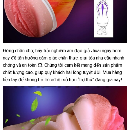
Đừng chần chừ, hãy trải nghiệm âm đạo giả Jiuai ngay hôm
Âm
nay để tận hưởng cảm giác chân thực, giải tỏa nhu cầu nhanh
Đạo
Giả
chóng và an toàn 💥. Chúng tôi cam kết mang đến sản phẩm
Ngụy
chất lượng cao, giúp quý khách hài lòng tuyệt đối. Mua hàng
Trang
liền tay để không bỏ lỡ cơ hội sở hữu “trợ thủ” đáng giá này!
Jiuai
Chất
Lượng
Đỉnh
Giá
Tốt