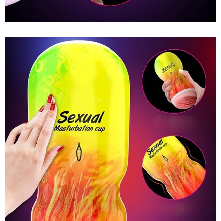
Âm
Đạo
Giả
Ngụy
Trang
Jiuai
Chất
Lượng
Đỉnh
Giá
Tốt