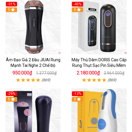
-31%
-45%
5
Hot
5
Âm Đạo Giả 2 Đầu JIUAI Rung
Máy Thủ Dâm DORIS Cao Cấp
Mạnh Tai Nghe 2 Chế Độ
Rung Thụt Sạc Pin Siêu Mềm
950.000₫
2.180.000₫
1.377.000₫
3.964.000₫
(869)
(869)
-29%
-13%
5
5