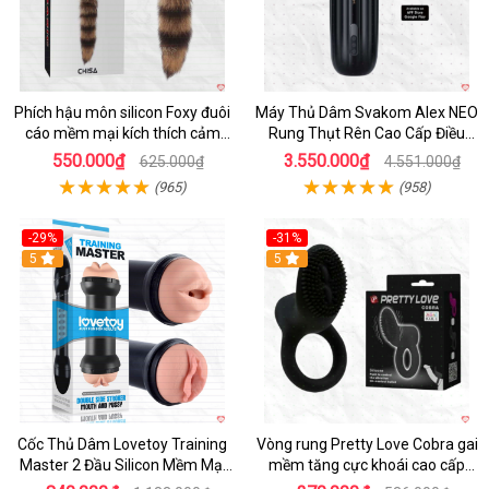
Phích hậu môn silicon Foxy đuôi
Máy Thủ Dâm Svakom Alex NEO
cáo mềm mại kích thích cảm
Rung Thụt Rên Cao Cấp Điều
giác mới
Khiển App
550.000₫
3.550.000₫
625.000₫
4.551.000₫
(965)
(958)
-29%
-31%
Hot
5
5
Cốc Thủ Dâm Lovetoy Training
Vòng rung Pretty Love Cobra gai
Master 2 Đầu Silicon Mềm Mại
mềm tăng cực khoái cao cấp
Tiện Lợi
chính hãng