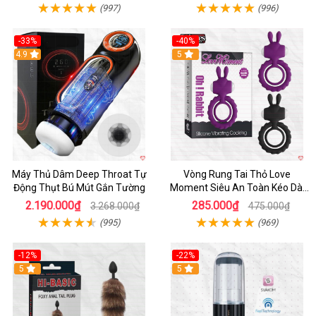
(997)
(996)
-33%
-40%
Hot
4.9
5
Máy Thủ Dâm Deep Throat Tự
Vòng Rung Tai Thỏ Love
Động Thụt Bú Mút Gắn Tường
Moment Siêu An Toàn Kéo Dài
Thời Gian
2.190.000₫
285.000₫
3.268.000₫
475.000₫
(995)
(969)
-12%
-22%
Hot
5
5