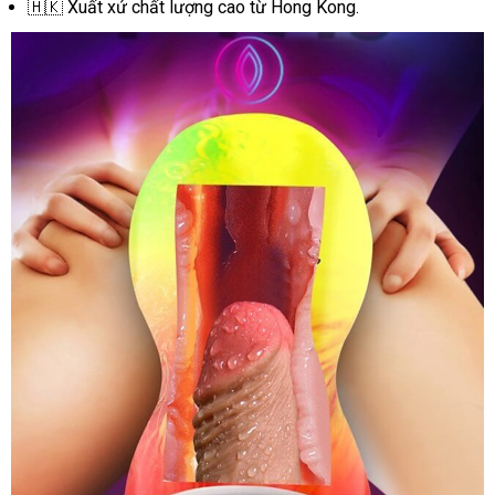
🇭🇰 Xuất xứ chất lượng cao từ Hong Kong.
Tốt