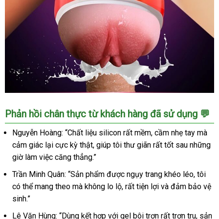
Âm
Phản hồi chân thực từ khách hàng đã sử dụng 💬
Đạo
Giả
Nguyễn Hoàng: “Chất liệu silicon rất mềm, cầm nhẹ tay mà
Ngụy
cảm giác lại cực kỳ thật, giúp tôi thư giãn rất tốt sau những
Trang
giờ làm việc căng thẳng.”
Jiuai
Chất
Trần Minh Quân: “Sản phẩm được ngụy trang khéo léo, tôi
Lượng
có thể mang theo mà không lo lộ, rất tiện lợi và đảm bảo vệ
Đỉnh
sinh.”
Giá
Tốt
Lê Văn Hùng: “Dùng kết hợp với gel bôi trơn rất trơn tru, sản