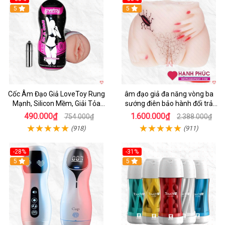
5
5
Cốc Âm Đạo Giả LoveToy Rung
âm đạo giả đa năng vòng ba
Mạnh, Silicon Mềm, Giải Tỏa
sướng điên bảo hành đổi trả
Sinh Lý
nhanh
490.000₫
1.600.000₫
754.000₫
2.388.000₫
(918)
(911)
-28%
-31%
5
Hot
5