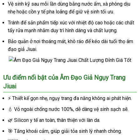
Chất
Vệ sinh kỹ sau mỗi lần dùng bằng nước ấm, xà phòng dịu
Lượng
nhẹ hoặc cồn y tế pha loãng để giữ vệ sinh tối ưu.
Đỉnh
Giá
Tránh để sản phẩm tiếp xúc với nhiệt độ cao hoặc các chất
Tốt
tẩy rửa mạnh nhằm duy trì hình dáng và chất lượng.
Bảo quản ở nơi thoáng mát, khô ráo để kéo dài tuổi thọ âm
đạo giả Jiuai.
Âm
Ưu điểm nổi bật của Âm Đạo Giả Ngụy Trang
Đạo
Jiuai
Giả
Ngụy
⚡ Thiết kế gọn nhẹ, ngụy trang đa năng không ai phát hiện.
Trang
Jiuai
💧 Vỏ ngoài chống nước 100%, dễ dàng vệ sinh sạch sẽ.
Chất
🌿 Silicon y tế an toàn, thân thiện với làn da.
Lượng
Đỉnh
🎯 Tăng khoái cảm, giúp giải tỏa sinh lý nhanh chóng.
Giá