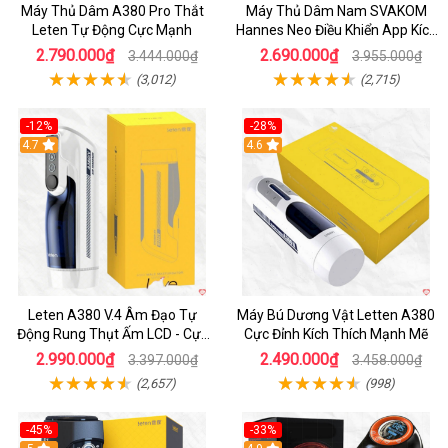
Máy Thủ Dâm A380 Pro Thắt
Máy Thủ Dâm Nam SVAKOM
Leten Tự Động Cực Mạnh
Hannes Neo Điều Khiển App Kích
Thích
2.790.000₫
2.690.000₫
3.444.000₫
3.955.000₫
(3,012)
(2,715)
-12%
-28%
Hot
4.7
Hot
4.6
Leten A380 V.4 Âm Đạo Tự
Máy Bú Dương Vật Letten A380
Động Rung Thụt Ấm LCD - Cực
Cực Đỉnh Kích Thích Mạnh Mẽ
Phê
2.990.000₫
2.490.000₫
3.397.000₫
3.458.000₫
(2,657)
(998)
-45%
-33%