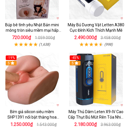
Búp bê tình yêu Nhật Bản mini
Máy Bú Dương Vật Letten A380
mông tròn siêu mềm mại hấp
Cực Đỉnh Kích Thích Mạnh Mẽ
dẫn
720.000₫
2.490.000₫
1.059.000₫
3.458.000₫
(1,638)
(998)
-19%
-45%
Hot
5
Hot
5
Bím giả silicon siêu mềm
Máy Thủ Dâm Leten X9-IV Cao
SHP1391 nổi bật thăng hoa
Cấp Thụt Bú Mút Rên Tỏa Nhiệt
hoàn hảo
Sạc Pin
1.250.000₫
2.180.000₫
1.543.000₫
3.963.000₫