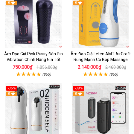
5
5
Âm Đạo Giả Pink Pussy Đèn Pin
Âm Đạo Giả Leten AMT AirCraft
Vibration Chính Hãng Giá Tốt
Rung Mạnh Co Bóp Massage
Êm Ái
750.000₫
2.140.000₫
1.056.000₫
2.460.000₫
(853)
(853)
-36%
-38%
Hot
5
Hot
5