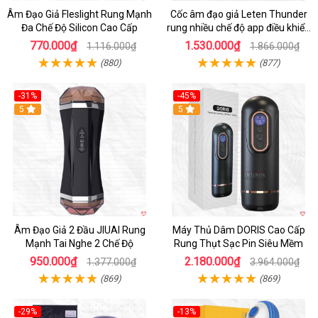
Âm Đạo Giả Fleslight Rung Mạnh
Cốc âm đạo giả Leten Thunder
Đa Chế Độ Silicon Cao Cấp
rung nhiều chế độ app điều khiển
tiện lợi
770.000₫
1.530.000₫
1.116.000₫
1.866.000₫
(880)
(877)
-31%
-45%
5
Hot
5
Âm Đạo Giả 2 Đầu JIUAI Rung
Máy Thủ Dâm DORIS Cao Cấp
Mạnh Tai Nghe 2 Chế Độ
Rung Thụt Sạc Pin Siêu Mềm
950.000₫
2.180.000₫
1.377.000₫
3.964.000₫
(869)
(869)
-29%
-13%