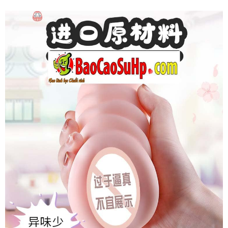
Âm
Đạo
Giả
Mizzzee
Bunny
Chính
Hãng
Cầm
Tay
Nhỏ
Gọn
Siêu
Thật