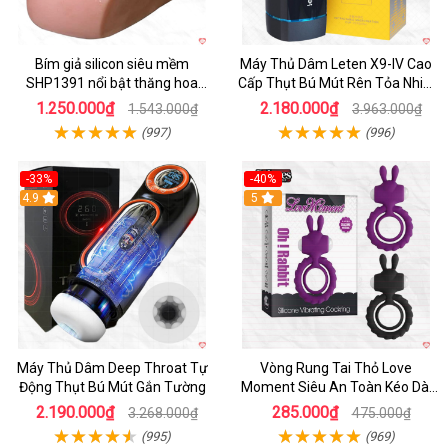
Bím giả silicon siêu mềm
Máy Thủ Dâm Leten X9-IV Cao
SHP1391 nổi bật thăng hoa
Cấp Thụt Bú Mút Rên Tỏa Nhiệt
hoàn hảo
Sạc Pin
1.250.000₫
2.180.000₫
1.543.000₫
3.963.000₫
(997)
(996)
-33%
-40%
Hot
4.9
5
Máy Thủ Dâm Deep Throat Tự
Vòng Rung Tai Thỏ Love
Động Thụt Bú Mút Gắn Tường
Moment Siêu An Toàn Kéo Dài
Thời Gian
2.190.000₫
285.000₫
3.268.000₫
475.000₫
(995)
(969)