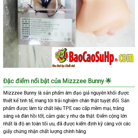
Âm
Đặc điểm nổi bật của Mizzzee Bunny 🌟
Đạo
Giả
Mizzzee Bunny là sản phẩm âm đạo giả nguyên khối được
Mizzzee
thiết kế tinh tế, mang tới trải nghiệm chân thật tuyệt đối. Sản
Bunny
phẩm được làm từ chất liệu TPE cao cấp mềm mại, trắng
Chính
sáng và đàn hồi tốt, cảm giác y như da thật. Điểm cộng lớn
Hãng
nhất là độ an toàn tối ưu, đã được kiểm định kỹ càng với các
Cầm
giấy chứng nhận chất lượng chính hãng.
Tay