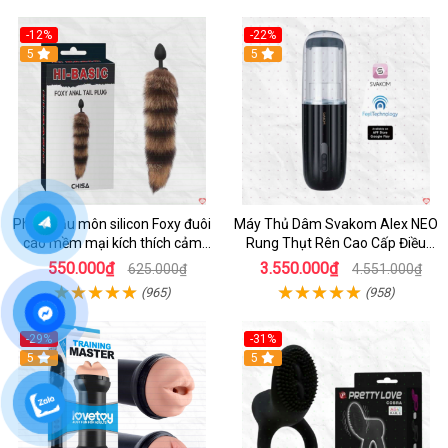
-12%
-22%
Hot
5
5
Phích hậu môn silicon Foxy đuôi
Máy Thủ Dâm Svakom Alex NEO
cáo mềm mại kích thích cảm
Rung Thụt Rên Cao Cấp Điều
giác mới
Khiển App
550.000₫
3.550.000₫
625.000₫
4.551.000₫
(965)
(958)
-29%
-31%
Hot
5
5