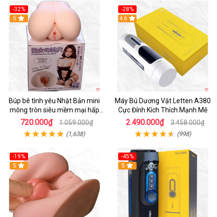
-32%
-28%
Hot
5
Hot
4.6
Búp bê tình yêu Nhật Bản mini
Máy Bú Dương Vật Letten A380
mông tròn siêu mềm mại hấp
Cực Đỉnh Kích Thích Mạnh Mẽ
dẫn
720.000₫
2.490.000₫
1.059.000₫
3.458.000₫
(1,638)
(998)
-19%
-45%
Hot
5
Hot
5