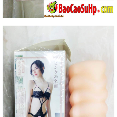
Âm
Đạo
Giả
Mizzzee
Bunny
Chính
Hãng
Cầm
Tay
Nhỏ
Gọn
Siêu
Thật