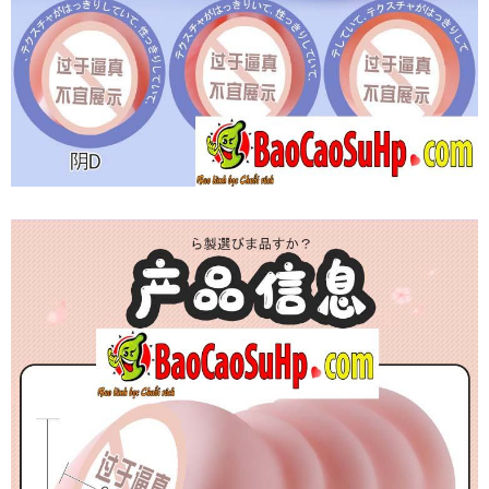
Âm
Đạo
Giả
Mizzzee
Bunny
Chính
Hãng
Cầm
Tay
Nhỏ
Gọn
Siêu