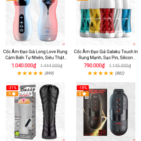
Cốc Âm Đạo Giả Long Love Rung
Cốc Âm Đạo Giả Galaku Touch In
Cảm Biến Tự Nhiên, Siêu Thật,
Rung Mạnh, Sạc Pin, Silicon
Sướng
Mềm
1.040.000₫
790.000₫
1.444.000₫
1.145.000₫
(899)
(882)
-31%
-18%
5
5