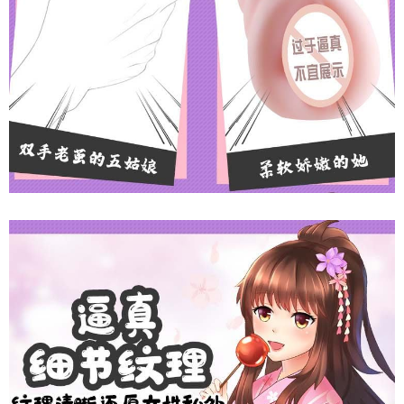
Âm
Đạo
Giả
Mizzzee
Bunny
Chính
Hãng
Cầm
Tay
Nhỏ