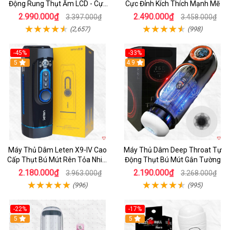
Động Rung Thụt Ấm LCD - Cực
Cực Đỉnh Kích Thích Mạnh Mẽ
Phê
2.990.000₫
2.490.000₫
3.397.000₫
3.458.000₫
(2,657)
(998)
-45%
-33%
Hot
5
Hot
4.9
Máy Thủ Dâm Leten X9-IV Cao
Máy Thủ Dâm Deep Throat Tự
Cấp Thụt Bú Mút Rên Tỏa Nhiệt
Động Thụt Bú Mút Gắn Tường
Sạc Pin
2.180.000₫
2.190.000₫
3.963.000₫
3.268.000₫
(996)
(995)
-22%
-17%
5
5