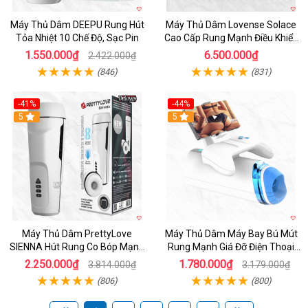
Máy Thủ Dâm DEEPU Rung Hút
Máy Thủ Dâm Lovense Solace
Tỏa Nhiệt 10 Chế Độ, Sạc Pin
Cao Cấp Rung Mạnh Điều Khiển
App
1.550.000₫
6.500.000₫
2.422.000₫
(846)
(831)
-41%
-44%
Hot
5
Hot
5
Máy Thủ Dâm PrettyLove
Máy Thủ Dâm Máy Bay Bú Mút
SIENNA Hút Rung Co Bóp Mạnh
Rung Mạnh Giá Đỡ Điện Thoại
Mẽ Nam
Chính Hãng
2.250.000₫
1.780.000₫
3.814.000₫
3.179.000₫
(806)
(800)