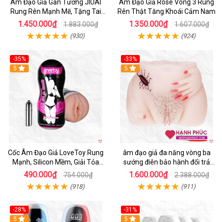
Âm Đạo Giả Gắn Tường JIUAI
Âm Đạo Giả Rose Vòng 3 Rung
Rung Rên Mạnh Mẽ, Tặng Tai
Rên Thật Tăng Khoái Cảm Nam
Nghe
1.450.000₫
1.350.000₫
1.883.000₫
1.607.000₫
(930)
(924)
-35%
-33%
5
5
Cốc Âm Đạo Giả LoveToy Rung
âm đạo giả đa năng vòng ba
Mạnh, Silicon Mềm, Giải Tỏa
sướng điên bảo hành đổi trả
Sinh Lý
nhanh
490.000₫
1.600.000₫
754.000₫
2.388.000₫
(918)
(911)
-28%
-31%
5
Hot
5