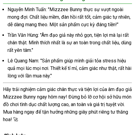
Đạo
Giả
Nguyễn Minh Tuấn: "Mizzzee Bunny thực sự vượt ngoài
Mizzzee
mong đợi. Chất liệu mềm, đàn hồi rất tốt, cảm giác tự nhiên,
Bunny
dễ dàng mang theo. Một sản phẩm cực kỳ đáng tiền!"
Chính
Hãng
Trần Văn Hùng: "Âm đạo giả này nhỏ gọn, tiện lợi mà lại rất
Cầm
chân thật. Mình thích nhất là sự an toàn trong chất liệu, dùng
Tay
rất yên tâm."
Nhỏ
Gọn
Lê Quang Nam: "Sản phẩm giúp mình giải tỏa stress hiệu
Siêu
quả mọi lúc mọi nơi. Thiết kế tỉ mỉ, cảm giác như thật, rất hài
Thật
lòng với lần mua này."
Hãy trải nghiệm cảm giác chân thực và tiện lợi của âm đạo giả
Mizzzee Bunny ngay hôm nay! Đừng bỏ lỡ cơ hội sở hữu món
đồ chơi tình dục chất lượng cao, an toàn và giá trị tuyệt vời.
Mua hàng ngay để tận hưởng những giây phút riêng tư thăng
hoa! 🚀