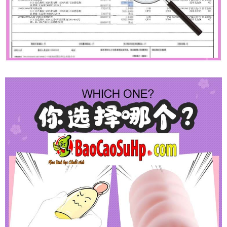
Âm
Đạo
Giả
Mizzzee
Bunny
Chính
Hãng
Cầm
Tay
Nhỏ
Gọn
Siêu
Thật