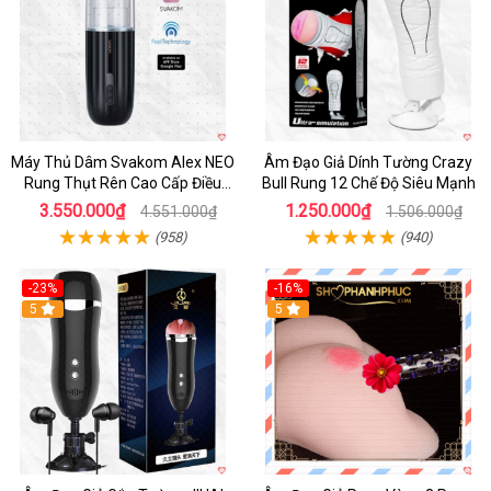
Máy Thủ Dâm Svakom Alex NEO
Âm Đạo Giả Dính Tường Crazy
Rung Thụt Rên Cao Cấp Điều
Bull Rung 12 Chế Độ Siêu Mạnh
Khiển App
3.550.000₫
1.250.000₫
4.551.000₫
1.506.000₫
(958)
(940)
-23%
-16%
5
5