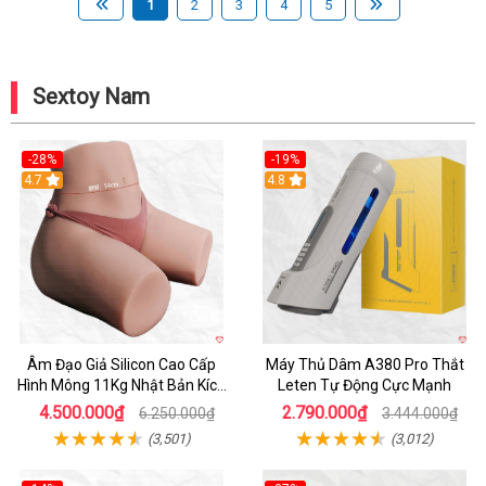
1
2
3
4
5
Sextoy Nam
-28%
-19%
4.7
Hot
4.8
Âm Đạo Giả Silicon Cao Cấp
Máy Thủ Dâm A380 Pro Thắt
Hình Mông 11Kg Nhật Bản Kích
Leten Tự Động Cực Mạnh
Thước Như Thật
4.500.000₫
2.790.000₫
6.250.000₫
3.444.000₫
(3,501)
(3,012)