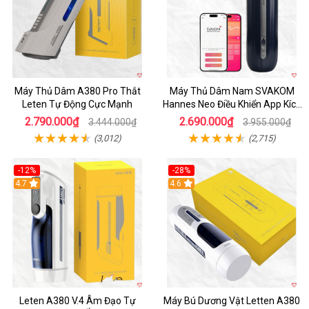
Máy Thủ Dâm A380 Pro Thắt
Máy Thủ Dâm Nam SVAKOM
Leten Tự Động Cực Mạnh
Hannes Neo Điều Khiển App Kích
Thích
2.790.000₫
2.690.000₫
3.444.000₫
3.955.000₫
(3,012)
(2,715)
-12%
-28%
Hot
4.7
Hot
4.6
Leten A380 V.4 Âm Đạo Tự
Máy Bú Dương Vật Letten A380