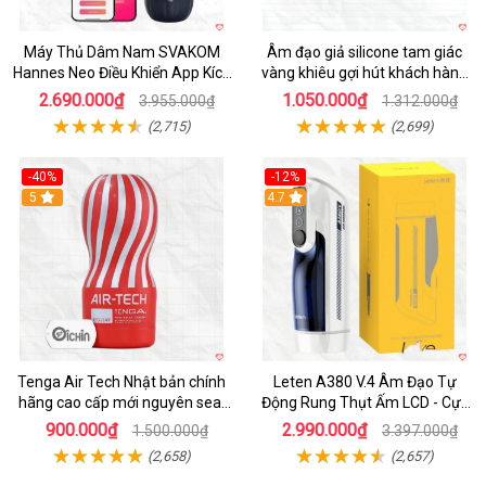
Máy Thủ Dâm Nam SVAKOM
Âm đạo giả silicone tam giác
Hannes Neo Điều Khiển App Kích
vàng khiêu gợi hút khách hàng
Thích
nam
2.690.000₫
1.050.000₫
3.955.000₫
1.312.000₫
(2,715)
(2,699)
-40%
-12%
Hot
5
Hot
4.7
Tenga Air Tech Nhật bản chính
Leten A380 V.4 Âm Đạo Tự
hãng cao cấp mới nguyên seal
Động Rung Thụt Ấm LCD - Cực
giá tốt
Phê
900.000₫
2.990.000₫
1.500.000₫
3.397.000₫
(2,658)
(2,657)