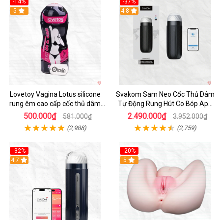
-14%
-37%
Hot
5
4.8
Lovetoy Vagina Lotus silicone
Svakom Sam Neo Cốc Thủ Dâm
rung êm cao cấp cốc thủ dâm
Tự Động Rung Hút Co Bóp App
nam
Điều Khiển
500.000₫
2.490.000₫
581.000₫
3.952.000₫
(2,988)
(2,759)
-32%
-20%
Hot
4.7
Hot
5