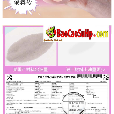
Âm
Đạo
Giả
Mizzzee
Bunny
Chính
Hãng
Cầm
Tay
Nhỏ
Gọn
Siêu
Thật