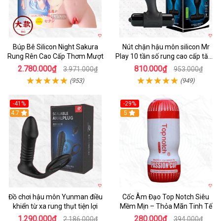
Búp Bê Silicon Night Sakura
Nút chặn hậu môn silicon Mr
Rung Rên Cao Cấp Thơm Mượt
Play 10 tần số rung cao cấp tăng
khoái cảm
2.780.000₫
810.000₫
3.971.000₫
953.000₫
(953)
(949)
-41%
-29%
Hot
4.7
5
Đồ chơi hậu môn Yunman điều
Cốc Âm Đạo Top Notch Siêu
khiển từ xa rung thụt tiện lợi
Mềm Mịn – Thỏa Mãn Tinh Tế
1.290.000₫
280.000₫
2.186.000₫
394.000₫