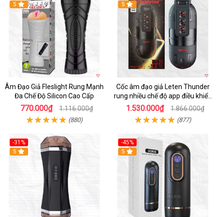
5
5
Âm Đạo Giả Fleslight Rung Mạnh
Cốc âm đạo giả Leten Thunder
Đa Chế Độ Silicon Cao Cấp
rung nhiều chế độ app điều khiển
tiện lợi
770.000₫
1.530.000₫
1.116.000₫
1.866.000₫
(880)
(877)
-31%
-45%
5
Hot
5