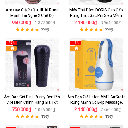
Âm Đạo Giả 2 Đầu JIUAI Rung
Máy Thủ Dâm DORIS Cao Cấp
Mạnh Tai Nghe 2 Chế Độ
Rung Thụt Sạc Pin Siêu Mềm
950.000₫
2.180.000₫
1.377.000₫
3.964.000₫
(869)
(869)
-29%
-13%
5
5
Âm Đạo Giả Pink Pussy Đèn Pin
Âm Đạo Giả Leten AMT AirCraft
Vibration Chính Hãng Giá Tốt
Rung Mạnh Co Bóp Massage
Êm Ái
750.000₫
2.140.000₫
1.056.000₫
2.460.000₫
(853)
(853)