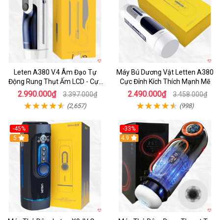
Leten A380 V.4 Âm Đạo Tự
Máy Bú Dương Vật Letten A380
Động Rung Thụt Ấm LCD - Cực
Cực Đỉnh Kích Thích Mạnh Mẽ
Phê
2.990.000₫
2.490.000₫
3.397.000₫
3.458.000₫
(2,657)
(998)
-45%
-33%
Hot
5
Hot
4.9