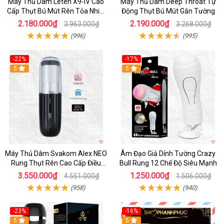
Máy Thủ Dâm Leten X9-IV Cao
Máy Thủ Dâm Deep Throat Tự
Cấp Thụt Bú Mút Rên Tỏa Nhiệt
Động Thụt Bú Mút Gắn Tường
Sạc Pin
2.180.000₫
2.190.000₫
3.963.000₫
3.268.000₫
(996)
(995)
-22%
-17%
5
5
Máy Thủ Dâm Svakom Alex NEO
Âm Đạo Giả Dính Tường Crazy
Rung Thụt Rên Cao Cấp Điều
Bull Rung 12 Chế Độ Siêu Mạnh
Khiển App
3.550.000₫
1.250.000₫
4.551.000₫
1.506.000₫
(958)
(940)
-23%
-16%
5
5