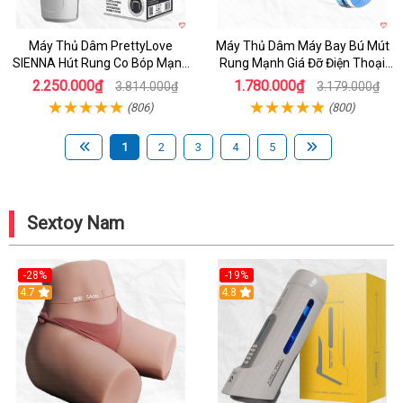
Máy Thủ Dâm PrettyLove
Máy Thủ Dâm Máy Bay Bú Mút
SIENNA Hút Rung Co Bóp Mạnh
Rung Mạnh Giá Đỡ Điện Thoại
Mẽ Nam
Chính Hãng
2.250.000₫
1.780.000₫
3.814.000₫
3.179.000₫
(806)
(800)
1
2
3
4
5
Sextoy Nam
-28%
-19%
4.7
Hot
4.8