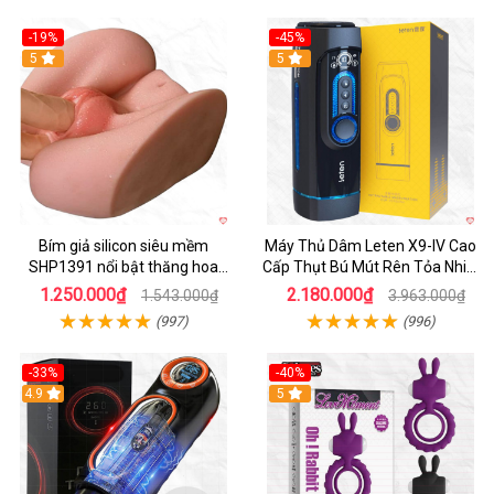
-19%
-45%
Hot
5
Hot
5
Bím giả silicon siêu mềm
Máy Thủ Dâm Leten X9-IV Cao
SHP1391 nổi bật thăng hoa
Cấp Thụt Bú Mút Rên Tỏa Nhiệt
hoàn hảo
Sạc Pin
1.250.000₫
2.180.000₫
1.543.000₫
3.963.000₫
(997)
(996)
-33%
-40%
Hot
4.9
5