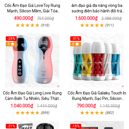
Cốc Âm Đạo Giả LoveToy Rung
âm đạo giả đa năng vòng ba
Mạnh, Silicon Mềm, Giải Tỏa
sướng điên bảo hành đổi trả
Sinh Lý
nhanh
490.000₫
1.600.000₫
754.000₫
2.388.000₫
(918)
(911)
-28%
-31%
5
Hot
5
Cốc Âm Đạo Giả Long Love Rung
Cốc Âm Đạo Giả Galaku Touch In
Cảm Biến Tự Nhiên, Siêu Thật,
Rung Mạnh, Sạc Pin, Silicon
Sướng
Mềm
1.040.000₫
790.000₫
1.444.000₫
1.145.000₫
(899)
(882)
-31%
-18%