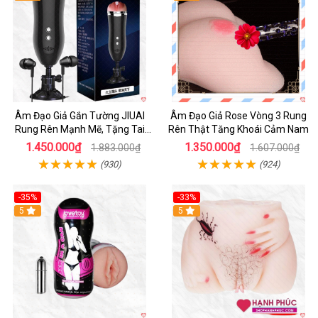
Âm Đạo Giả Gắn Tường JIUAI
Âm Đạo Giả Rose Vòng 3 Rung
Rung Rên Mạnh Mẽ, Tặng Tai
Rên Thật Tăng Khoái Cảm Nam
Nghe
1.450.000₫
1.350.000₫
1.883.000₫
1.607.000₫
(930)
(924)
-35%
-33%
5
5