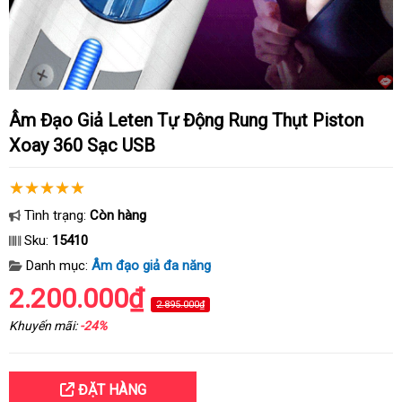
Âm Đạo Giả Leten Tự Động Rung Thụt Piston
Xoay 360 Sạc USB
Tình trạng:
Còn hàng
Sku:
15410
Danh mục:
Âm đạo giả đa năng
2.200.000₫
2.895.000₫
Khuyến mãi:
-24%
ĐẶT HÀNG