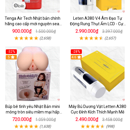
Tenga Air Tech Nhật bản chính
Leten A380 V.4 Âm Đạo Tự
hãng cao cấp mới nguyên seal
Động Rung Thụt Ấm LCD - Cực
giá tốt
Phê
900.000₫
2.990.000₫
1.500.000₫
3.397.000₫
(2,658)
(2,657)
-32%
-28%
Hot
5
Hot
4.6
Búp bê tình yêu Nhật Bản mini
Máy Bú Dương Vật Letten A380
mông tròn siêu mềm mại hấp
Cực Đỉnh Kích Thích Mạnh Mẽ
dẫn
720.000₫
2.490.000₫
1.059.000₫
3.458.000₫
(1,638)
(998)