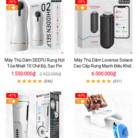
-36%
-38%
Hot
5
Hot
5
Máy Thủ Dâm DEEPU Rung Hút
Máy Thủ Dâm Lovense Solace
Tỏa Nhiệt 10 Chế Độ, Sạc Pin
Cao Cấp Rung Mạnh Điều Khiển
App
1.550.000₫
6.500.000₫
2.422.000₫
(846)
(831)
-41%
-44%
Hot
5
Hot
5