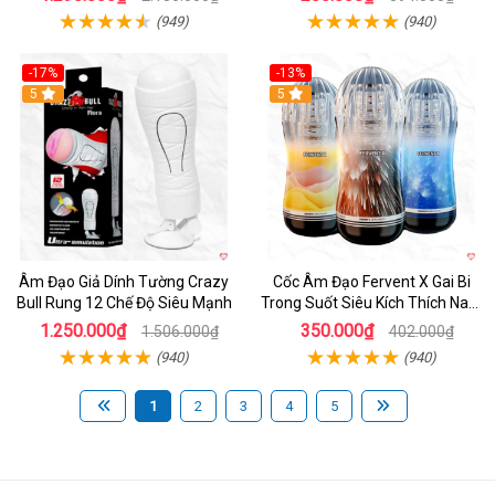
(949)
(940)
-17%
-13%
5
Hot
5
Âm Đạo Giả Dính Tường Crazy
Cốc Âm Đạo Fervent X Gai Bi
Bull Rung 12 Chế Độ Siêu Mạnh
Trong Suốt Siêu Kích Thích Nam
Giới
1.250.000₫
350.000₫
1.506.000₫
402.000₫
(940)
(940)
1
2
3
4
5