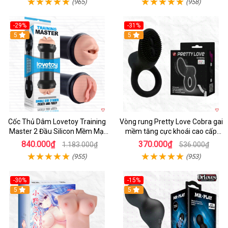
(965)
(958)
-29%
-31%
Hot
5
5
Cốc Thủ Dâm Lovetoy Training
Vòng rung Pretty Love Cobra gai
Master 2 Đầu Silicon Mềm Mại
mềm tăng cực khoái cao cấp
Tiện Lợi
chính hãng
840.000₫
370.000₫
1.183.000₫
536.000₫
(955)
(953)
-30%
-15%
Hot
5
Hot
5