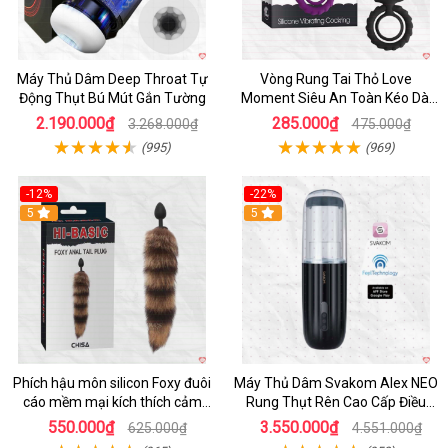
Máy Thủ Dâm Deep Throat Tự
Vòng Rung Tai Thỏ Love
Động Thụt Bú Mút Gắn Tường
Moment Siêu An Toàn Kéo Dài
Thời Gian
2.190.000₫
285.000₫
3.268.000₫
475.000₫
(995)
(969)
-12%
-22%
Hot
5
5
Phích hậu môn silicon Foxy đuôi
Máy Thủ Dâm Svakom Alex NEO
cáo mềm mại kích thích cảm
Rung Thụt Rên Cao Cấp Điều
giác mới
Khiển App
550.000₫
3.550.000₫
625.000₫
4.551.000₫