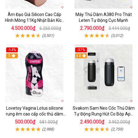
Âm Đạo Giả Silicon Cao Cấp
Máy Thủ Dâm A380 Pro Thắt
Hình Mông 11Kg Nhật Bản Kích
Leten Tự Động Cực Mạnh
Thước Như Thật
4.500.000₫
2.790.000₫
6.250.000₫
3.444.000₫
(3,501)
(3,012)
-14%
-37%
Hot
5
4.8
Lovetoy Vagina Lotus silicone
Svakom Sam Neo Cốc Thủ Dâm
rung êm cao cấp cốc thủ dâm
Tự Động Rung Hút Co Bóp App
nam
Điều Khiển
500.000₫
2.490.000₫
581.000₫
3.952.000₫
(2,988)
(2,759)