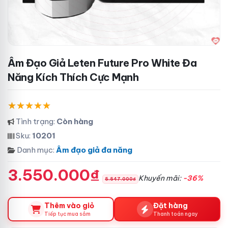
Âm Đạo Giả Leten Future Pro White Đa
Năng Kích Thích Cực Mạnh
Tình trạng:
Còn hàng
Sku:
10201
Danh mục:
Âm đạo giả đa năng
3.550.000₫
Khuyến mãi:
-36%
5.547.000₫
Thêm vào giỏ
Đặt hàng
Tiếp tục mua sắm
Thanh toán ngay