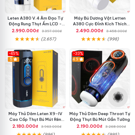
Leten A380 V.4 Âm Đạo Tự
Máy Bú Dương Vật Letten
Động Rung Thụt Ấm LCD -
A380 Cực Đỉnh Kích Thích
Cực Phê
Mạnh Mẽ
2.990.000₫
2.490.000₫
3.397.000₫
3.458.000₫
(2,657)
(998)
-45%
-33%
Hot
5
Hot
4.9
Máy Thủ Dâm Leten X9-IV
Máy Thủ Dâm Deep Throat Tự
Cao Cấp Thụt Bú Mút Rên
Động Thụt Bú Mút Gắn Tường
Tỏa Nhiệt Sạc Pin
2.180.000₫
2.190.000₫
3.963.000₫
3.268.000₫
(996)
(995)