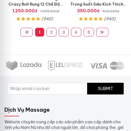
Crazy Bull Rung 12 Chế Độ
Trong Suốt Siêu Kích Thích
Siêu Mạnh
Nam Giới
1.250.000₫
350.000₫
1.506.000₫
402.000₫
(940)
(940)
1
2
3
4
5
SUBMIT
Dịch Vụ Massage
Website chuyên cung cấp các sản phẩm cao cấp dành cho
tình yêu Nam Nữ như đồ chơi người lớn, đồ chơi phòng the, gel