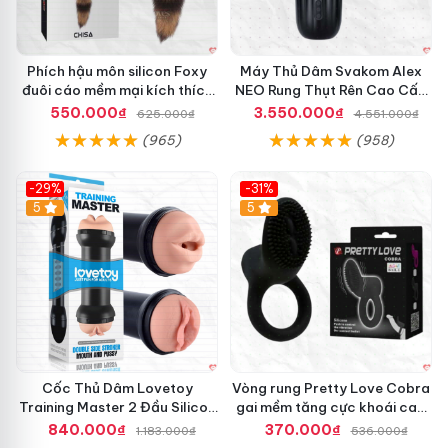
Phích hậu môn silicon Foxy
Máy Thủ Dâm Svakom Alex
đuôi cáo mềm mại kích thích
NEO Rung Thụt Rên Cao Cấp
cảm giác mới
Điều Khiển App
550.000₫
3.550.000₫
625.000₫
4.551.000₫
(965)
(958)
-29%
-31%
Hot
5
5
Cốc Thủ Dâm Lovetoy
Vòng rung Pretty Love Cobra
Training Master 2 Đầu Silicon
gai mềm tăng cực khoái cao
Mềm Mại Tiện Lợi
cấp chính hãng
840.000₫
370.000₫
1.183.000₫
536.000₫