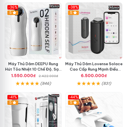
-36%
-38%
Hot
5
Hot
5
Máy Thủ Dâm DEEPU Rung
Máy Thủ Dâm Lovense Solace
Hút Tỏa Nhiệt 10 Chế Độ, Sạc
Cao Cấp Rung Mạnh Điều
Pin
Khiển App
1.550.000₫
6.500.000₫
2.422.000₫
(846)
(831)
-41%
-44%
Hot
5
Hot
5