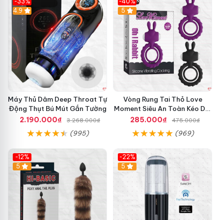
-33%
-40%
Hot
4.9
5
Máy Thủ Dâm Deep Throat Tự
Vòng Rung Tai Thỏ Love
Động Thụt Bú Mút Gắn Tường
Moment Siêu An Toàn Kéo Dài
Thời Gian
2.190.000₫
285.000₫
3.268.000₫
475.000₫
(995)
(969)
-12%
-22%
Hot
5
5