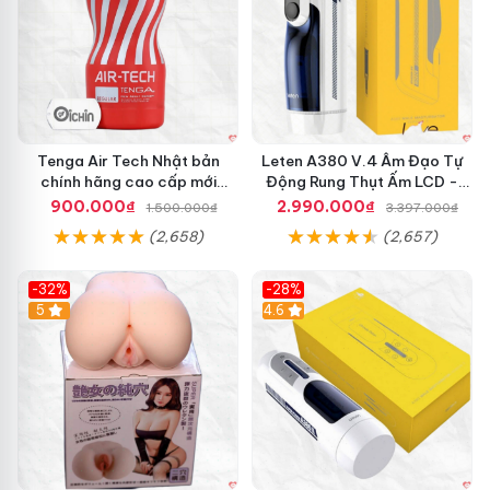
Tenga Air Tech Nhật bản
Leten A380 V.4 Âm Đạo Tự
chính hãng cao cấp mới
Động Rung Thụt Ấm LCD -
nguyên seal giá tốt
Cực Phê
900.000₫
2.990.000₫
1.500.000₫
3.397.000₫
(2,658)
(2,657)
-32%
-28%
Hot
5
Hot
4.6