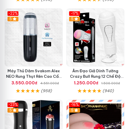
-22%
-17%
5
5
Máy Thủ Dâm Svakom Alex
Âm Đạo Giả Dính Tường
NEO Rung Thụt Rên Cao Cấp
Crazy Bull Rung 12 Chế Độ
Điều Khiển App
Siêu Mạnh
3.550.000₫
1.250.000₫
4.551.000₫
1.506.000₫
(958)
(940)
-23%
-16%
5
5