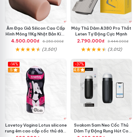
Âm Đạo Giả Silicon Cao Cấp
Máy Thủ Dâm A380 Pro Thắt
Hình Mông 11Kg Nhật Bản Kích
Leten Tự Động Cực Mạnh
Thước Như Thật
4.500.000₫
2.790.000₫
6.250.000₫
3.444.000₫
(3,501)
(3,012)
-14%
-37%
Hot
5
4.8
Lovetoy Vagina Lotus silicone
Svakom Sam Neo Cốc Thủ
rung êm cao cấp cốc thủ dâm
Dâm Tự Động Rung Hút Co
nam
Bóp App Điều Khiển