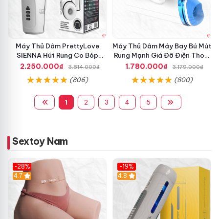
Máy Thủ Dâm PrettyLove
Máy Thủ Dâm Máy Bay Bú Mút
SIENNA Hút Rung Co Bóp
Rung Mạnh Giá Đỡ Điện Thoại
Mạnh Mẽ Nam
Chính Hãng
2.250.000₫
1.780.000₫
3.814.000₫
3.179.000₫
(806)
(800)
1
2
3
4
5
Sextoy Nam
-28%
-19%
4.7
Hot
4.8