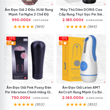
Âm Đạo Giả 2 Đầu JIUAI Rung
Máy Thủ Dâm DORIS Cao
Mạnh Tai Nghe 2 Chế Độ
Cấp Rung Thụt Sạc Pin Siêu
Mềm
950.000₫
2.180.000₫
1.377.000₫
3.964.000₫
(869)
(869)
-29%
-13%
5
5
Âm Đạo Giả Pink Pussy Đèn
Âm Đạo Giả Leten AMT
Pin Vibration Chính Hãng Giá
AirCraft Rung Mạnh Co Bóp
Tốt
Massage Êm Ái
750.000₫
2.140.000₫
1.056.000₫
2.460.000₫
(853)
(853)