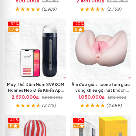
500.000₫
2.490.000₫
581.000₫
3.952.000₫
(2,988)
(2,759)
-32%
-20%
Hot
4.7
Hot
5
Máy Thủ Dâm Nam SVAKOM
Âm đạo giả silicone tam giác
Hannes Neo Điều Khiển App
vàng khiêu gợi hút khách
Kích Thích
hàng nam
2.690.000₫
1.050.000₫
3.955.000₫
1.312.000₫
(2,715)
(2,699)
-40%
-12%
Hot
5
Hot
4.7