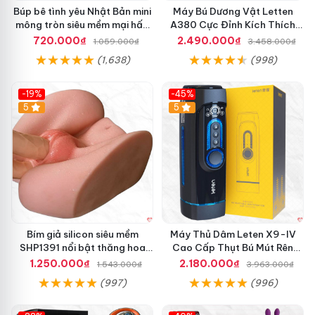
Búp bê tình yêu Nhật Bản mini
Máy Bú Dương Vật Letten
mông tròn siêu mềm mại hấp
A380 Cực Đỉnh Kích Thích
dẫn
Mạnh Mẽ
720.000₫
2.490.000₫
1.059.000₫
3.458.000₫
(1,638)
(998)
-19%
-45%
Hot
5
Hot
5
Bím giả silicon siêu mềm
Máy Thủ Dâm Leten X9-IV
SHP1391 nổi bật thăng hoa
Cao Cấp Thụt Bú Mút Rên
hoàn hảo
Tỏa Nhiệt Sạc Pin
1.250.000₫
2.180.000₫
1.543.000₫
3.963.000₫
(997)
(996)