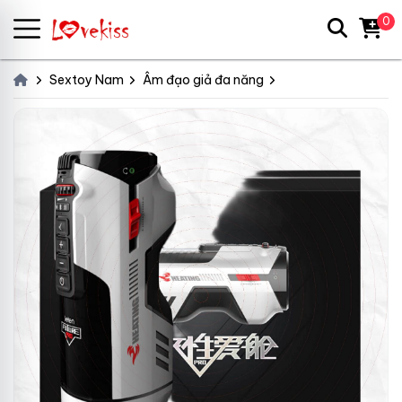
0
Sextoy Nam
Âm đạo giả đa năng