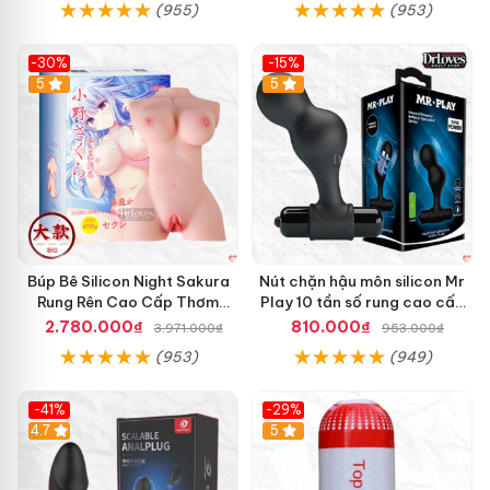
(955)
(953)
-30%
-15%
Hot
5
Hot
5
Búp Bê Silicon Night Sakura
Nút chặn hậu môn silicon Mr
Rung Rên Cao Cấp Thơm
Play 10 tần số rung cao cấp
Mượt
tăng khoái cảm
2.780.000₫
810.000₫
3.971.000₫
953.000₫
(953)
(949)
-41%
-29%
Hot
4.7
5