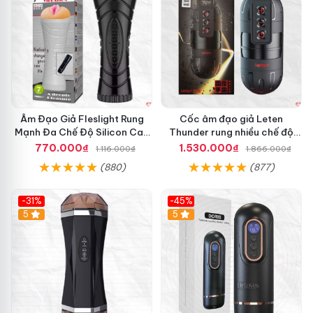
Âm Đạo Giả Fleslight Rung
Cốc âm đạo giả Leten
Mạnh Đa Chế Độ Silicon Cao
Thunder rung nhiều chế độ
Cấp
app điều khiển tiện lợi
770.000₫
1.530.000₫
1.116.000₫
1.866.000₫
(880)
(877)
-31%
-45%
5
Hot
5