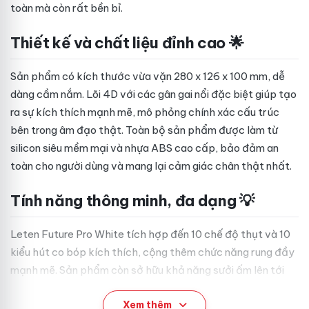
toàn mà còn rất bền bỉ.
Thiết kế và chất liệu đỉnh cao 🌟
Sản phẩm có kích thước vừa vặn 280 x 126 x 100 mm, dễ
dàng cầm nắm. Lõi 4D với các gân gai nổi đặc biệt giúp tạo
ra sự kích thích mạnh mẽ, mô phỏng chính xác cấu trúc
bên trong âm đạo thật. Toàn bộ sản phẩm được làm từ
silicon siêu mềm mại và nhựa ABS cao cấp, bảo đảm an
toàn cho người dùng và mang lại cảm giác chân thật nhất.
Tính năng thông minh, đa dạng 💡
Leten Future Pro White tích hợp đến 10 chế độ thụt và 10
kiểu hút co bóp kích thích, cộng thêm chức năng rung đầy
mạnh mẽ. Sản phẩm còn sở hữu khả năng sưởi ấm lên tới
40 độ C và âm thanh kích thích giúp trải nghiệm thêm
Xem thêm
phần sống động. Ngoài ra, lõi dễ dàng tháo rời và vệ sinh