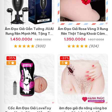
Âm Đạo Giả Gắn Tường JIUAI
Âm Đạo Giả Rose Vòng 3 Rung
Rung Rên Mạnh Mẽ, Tặng Tai
Rên Thật Tăng Khoái Cảm
Nghe
Nam
1.450.000₫
1.350.000₫
1.883.000₫
1.607.000₫
(930)
(924)
-35%
-33%
5
5
Cốc Âm Đạo Giả LoveToy
âm đạo giả đa năng vòng ba