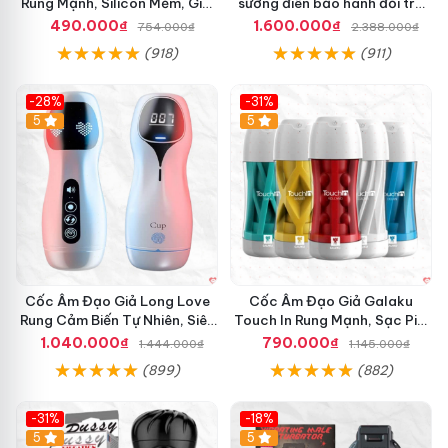
Rung Mạnh, Silicon Mềm, Giải
sướng điên bảo hành đổi trả
Tỏa Sinh Lý
nhanh
490.000₫
1.600.000₫
754.000₫
2.388.000₫
(918)
(911)
-28%
-31%
5
Hot
5
Cốc Âm Đạo Giả Long Love
Cốc Âm Đạo Giả Galaku
Rung Cảm Biến Tự Nhiên, Siêu
Touch In Rung Mạnh, Sạc Pin,
Thật, Sướng
Silicon Mềm
1.040.000₫
790.000₫
1.444.000₫
1.145.000₫
(899)
(882)
-31%
-18%
5
5