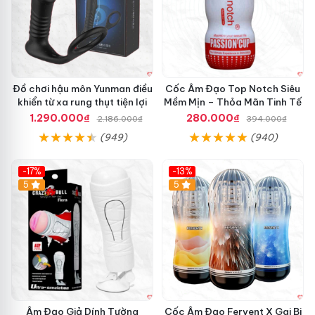
Đồ chơi hậu môn Yunman điều
Cốc Âm Đạo Top Notch Siêu
khiển từ xa rung thụt tiện lợi
Mềm Mịn – Thỏa Mãn Tinh Tế
1.290.000₫
280.000₫
2.186.000₫
394.000₫
(949)
(940)
-17%
-13%
5
Hot
5
Âm Đạo Giả Dính Tường
Cốc Âm Đạo Fervent X Gai Bi