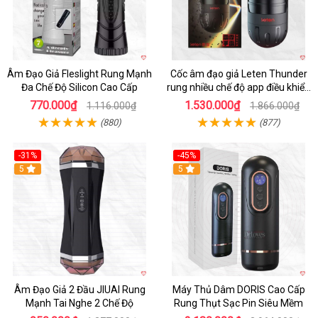
Âm Đạo Giả Fleslight Rung Mạnh
Cốc âm đạo giả Leten Thunder
Đa Chế Độ Silicon Cao Cấp
rung nhiều chế độ app điều khiển
tiện lợi
770.000₫
1.530.000₫
1.116.000₫
1.866.000₫
(880)
(877)
-31%
-45%
5
Hot
5
Âm Đạo Giả 2 Đầu JIUAI Rung
Máy Thủ Dâm DORIS Cao Cấp
Mạnh Tai Nghe 2 Chế Độ
Rung Thụt Sạc Pin Siêu Mềm