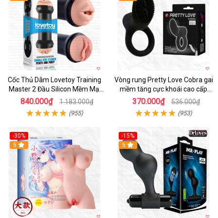
Cốc Thủ Dâm Lovetoy Training
Vòng rung Pretty Love Cobra gai
Master 2 Đầu Silicon Mềm Mại
mềm tăng cực khoái cao cấp
Tiện Lợi
chính hãng
840.000₫
370.000₫
1.183.000₫
536.000₫
(955)
(953)
-30%
-15%
Hot
5
Hot
5