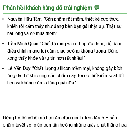
Âm
Phản hồi khách hàng đã trải nghiệm 💬
đạo
giả
Nguyễn Hữu Tâm: "Sản phẩm rất mềm, thiết kế cực thực,
Leten
khiến tôi cảm thấy như đang bên bạn gái thật sự. Thật sự
cao
hài lòng và sẽ mua thêm."
cấp
5
Trần Minh Quân: "Chế độ rung và co bóp đa dạng, dễ dàng
chế
điều chỉnh mang lại cảm giác sướng không tưởng. Dùng
độ
xong thấy khỏe và tự tin hơn rất nhiều!"
rung
co
Lê Văn Duy: "Chất lượng silicon mềm mại, không gây kích
bóp
ứng da. Từ khi dùng sản phẩm này, tôi có thể kiểm soát tốt
siêu
hơn và không còn lo lắng quá nữa."
thật
Đừng bỏ lỡ cơ hội sở hữu Âm đạo giả Leten JAV 5 – sản
phẩm tuyệt vời giúp bạn tận hưởng những giây phút thăng hoa