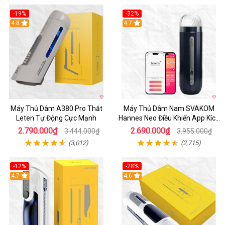
-19%
-32%
Hot
4.8
Hot
4.7
Máy Thủ Dâm A380 Pro Thắt
Máy Thủ Dâm Nam SVAKOM
Leten Tự Động Cực Mạnh
Hannes Neo Điều Khiển App Kích
Thích
2.790.000₫
2.690.000₫
3.444.000₫
3.955.000₫
(3,012)
(2,715)
-12%
-28%
Hot
4.7
Hot
4.6