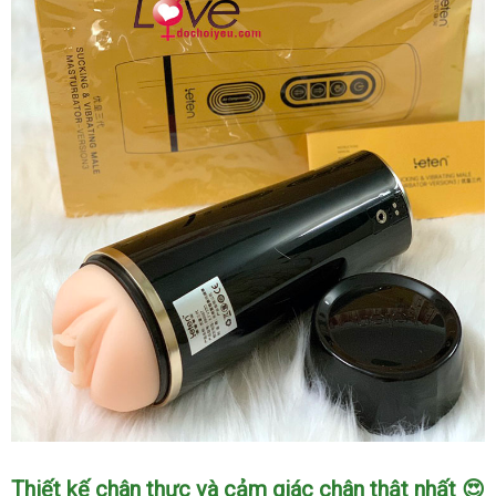
cấp
5
chế
độ
rung
co
bóp
siêu
thật
Âm
Thiết kế chân thực và cảm giác chân thật nhất 😍