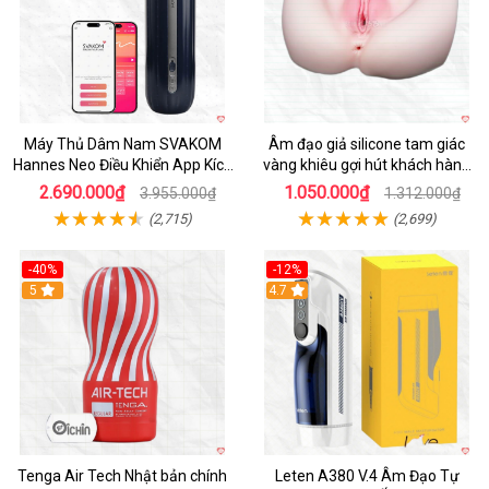
Máy Thủ Dâm Nam SVAKOM
Âm đạo giả silicone tam giác
Hannes Neo Điều Khiển App Kích
vàng khiêu gợi hút khách hàng
Thích
nam
2.690.000₫
1.050.000₫
3.955.000₫
1.312.000₫
(2,715)
(2,699)
-40%
-12%
Hot
5
Hot
4.7
Tenga Air Tech Nhật bản chính
Leten A380 V.4 Âm Đạo Tự