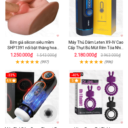
Bím giả silicon siêu mềm
Máy Thủ Dâm Leten X9-IV Cao
SHP1391 nổi bật thăng hoa
Cấp Thụt Bú Mút Rên Tỏa Nhiệt
hoàn hảo
Sạc Pin
1.250.000₫
2.180.000₫
1.543.000₫
3.963.000₫
(997)
(996)
-33%
-40%
Hot
4.9
5