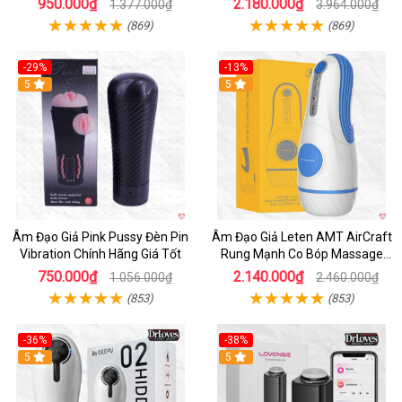
950.000₫
2.180.000₫
1.377.000₫
3.964.000₫
(869)
(869)
-29%
-13%
5
5
Âm Đạo Giả Pink Pussy Đèn Pin
Âm Đạo Giả Leten AMT AirCraft
Vibration Chính Hãng Giá Tốt
Rung Mạnh Co Bóp Massage
Êm Ái
750.000₫
2.140.000₫
1.056.000₫
2.460.000₫
(853)
(853)
-36%
-38%
Hot
5
Hot
5