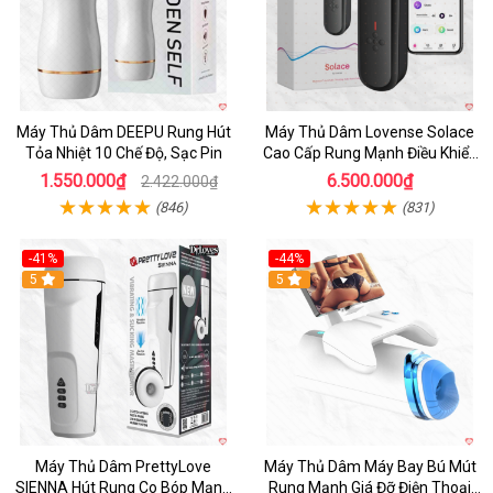
Máy Thủ Dâm DEEPU Rung Hút
Máy Thủ Dâm Lovense Solace
Tỏa Nhiệt 10 Chế Độ, Sạc Pin
Cao Cấp Rung Mạnh Điều Khiển
App
1.550.000₫
6.500.000₫
2.422.000₫
(846)
(831)
-41%
-44%
Hot
5
Hot
5
Máy Thủ Dâm PrettyLove
Máy Thủ Dâm Máy Bay Bú Mút
SIENNA Hút Rung Co Bóp Mạnh
Rung Mạnh Giá Đỡ Điện Thoại