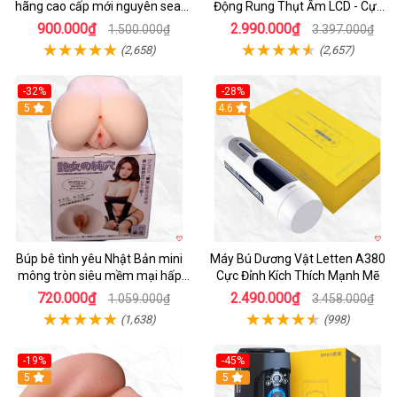
hãng cao cấp mới nguyên seal
Động Rung Thụt Ấm LCD - Cực
giá tốt
Phê
900.000₫
2.990.000₫
1.500.000₫
3.397.000₫
(2,658)
(2,657)
-32%
-28%
Hot
5
Hot
4.6
Búp bê tình yêu Nhật Bản mini
Máy Bú Dương Vật Letten A380
mông tròn siêu mềm mại hấp
Cực Đỉnh Kích Thích Mạnh Mẽ
dẫn
720.000₫
2.490.000₫
1.059.000₫
3.458.000₫
(1,638)
(998)
-19%
-45%
Hot
5
Hot
5