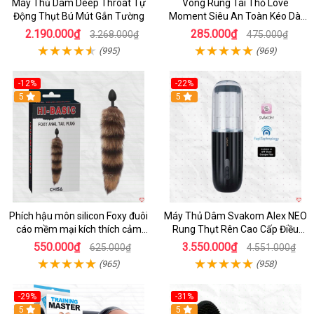
Máy Thủ Dâm Deep Throat Tự
Vòng Rung Tai Thỏ Love
Động Thụt Bú Mút Gắn Tường
Moment Siêu An Toàn Kéo Dài
Thời Gian
2.190.000₫
285.000₫
3.268.000₫
475.000₫
(995)
(969)
-12%
-22%
Hot
5
5
Phích hậu môn silicon Foxy đuôi
Máy Thủ Dâm Svakom Alex NEO
cáo mềm mại kích thích cảm
Rung Thụt Rên Cao Cấp Điều
giác mới
Khiển App
550.000₫
3.550.000₫
625.000₫
4.551.000₫
(965)
(958)
-29%
-31%
Hot
5
5