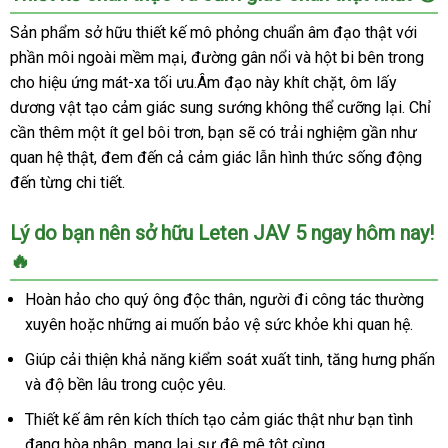
đạo
giả
Sản phẩm sở hữu thiết kế mô phỏng chuẩn âm đạo thật với
Leten
phần môi ngoài mềm mại, đường gân nổi và hột bi bên trong
cao
cho hiệu ứng mát-xa tối ưu.Âm đạo này khít chặt, ôm lấy
cấp
dương vật tạo cảm giác sung sướng không thể cưỡng lại. Chỉ
5
cần thêm một ít gel bôi trơn, bạn sẽ có trải nghiệm gần như
chế
quan hệ thật, đem đến cả cảm giác lẫn hình thức sống động
độ
rung
đến từng chi tiết.
co
bóp
Lý do bạn nên sở hữu Leten JAV 5 ngay hôm nay!
siêu
🔥
thật
Hoàn hảo cho quý ông độc thân, người đi công tác thường
xuyên hoặc những ai muốn bảo vệ sức khỏe khi quan hệ.
Giúp cải thiện khả năng kiểm soát xuất tinh, tăng hưng phấn
và độ bền lâu trong cuộc yêu.
Thiết kế âm rên kích thích tạo cảm giác thật như bạn tình
đang hòa nhập, mang lại sự đê mê tột cùng.