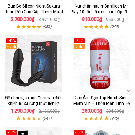
Búp Bê Silicon Night Sakura
Nút chặn hậu môn silicon Mr
Rung Rên Cao Cấp Thơm Mượt
Play 10 tần số rung cao cấp tăng
khoái cảm
2.780.000₫
810.000₫
3.971.000₫
953.000₫
(953)
(949)
-41%
-29%
Hot
4.7
5
Đồ chơi hậu môn Yunman điều
Cốc Âm Đạo Top Notch Siêu
khiển từ xa rung thụt tiện lợi
Mềm Mịn – Thỏa Mãn Tinh Tế
1.290.000₫
280.000₫
2.186.000₫
394.000₫
(949)
(940)
-17%
-13%