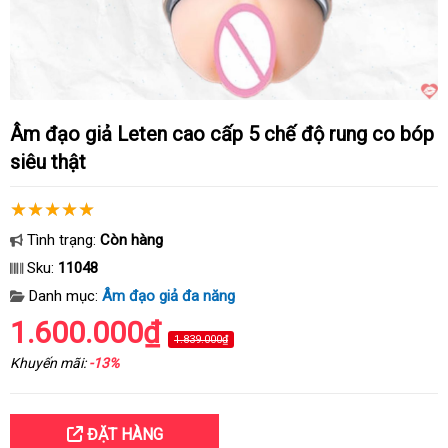
Âm đạo giả Leten cao cấp 5 chế độ rung co bóp
siêu thật
Tình trạng:
Còn hàng
Sku:
11048
Danh mục:
Âm đạo giả đa năng
1.600.000₫
1.839.000₫
Khuyến mãi:
-13%
ĐẶT HÀNG