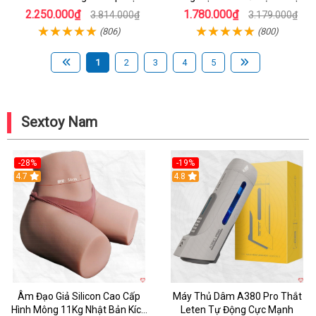
Mẽ Nam
Chính Hãng
2.250.000₫
1.780.000₫
3.814.000₫
3.179.000₫
(806)
(800)
1
2
3
4
5
Sextoy Nam
-28%
-19%
4.7
Hot
4.8
Âm Đạo Giả Silicon Cao Cấp
Máy Thủ Dâm A380 Pro Thắt
Hình Mông 11Kg Nhật Bản Kích
Leten Tự Động Cực Mạnh