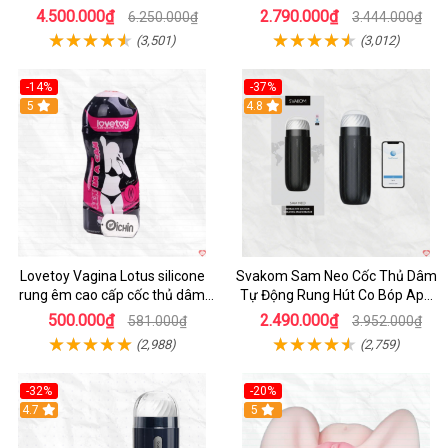
Thước Như Thật
4.500.000₫
2.790.000₫
6.250.000₫
3.444.000₫
(3,501)
(3,012)
-14%
-37%
Hot
5
4.8
Lovetoy Vagina Lotus silicone
Svakom Sam Neo Cốc Thủ Dâm
rung êm cao cấp cốc thủ dâm
Tự Động Rung Hút Co Bóp App
nam
Điều Khiển
500.000₫
2.490.000₫
581.000₫
3.952.000₫
(2,988)
(2,759)
-32%
-20%
Hot
4.7
Hot
5