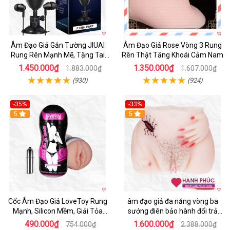
Âm Đạo Giả Gắn Tường JIUAI
Âm Đạo Giả Rose Vòng 3 Rung
Rung Rên Mạnh Mẽ, Tặng Tai
Rên Thật Tăng Khoái Cảm Nam
Nghe
1.450.000₫
1.350.000₫
1.883.000₫
1.607.000₫
(930)
(924)
-35%
-33%
5
5
Cốc Âm Đạo Giả LoveToy Rung
âm đạo giả đa năng vòng ba
Mạnh, Silicon Mềm, Giải Tỏa
sướng điên bảo hành đổi trả
Sinh Lý
nhanh
490.000₫
1.600.000₫
754.000₫
2.388.000₫