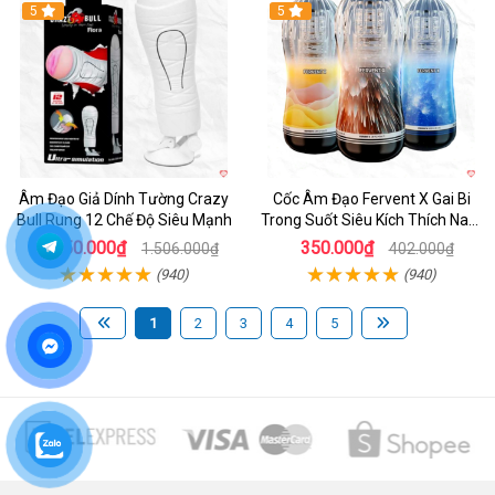
5
Hot
5
Âm Đạo Giả Dính Tường Crazy
Cốc Âm Đạo Fervent X Gai Bi
Bull Rung 12 Chế Độ Siêu Mạnh
Trong Suốt Siêu Kích Thích Nam
Giới
1.250.000₫
350.000₫
1.506.000₫
402.000₫
(940)
(940)
1
2
3
4
5