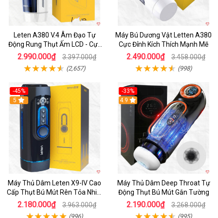
Leten A380 V.4 Âm Đạo Tự
Máy Bú Dương Vật Letten A380
Động Rung Thụt Ấm LCD - Cực
Cực Đỉnh Kích Thích Mạnh Mẽ
Phê
2.990.000₫
2.490.000₫
3.397.000₫
3.458.000₫
(2,657)
(998)
-45%
-33%
Hot
5
Hot
4.9
Máy Thủ Dâm Leten X9-IV Cao
Máy Thủ Dâm Deep Throat Tự
Cấp Thụt Bú Mút Rên Tỏa Nhiệt
Động Thụt Bú Mút Gắn Tường
Sạc Pin
2.180.000₫
2.190.000₫
3.963.000₫
3.268.000₫
(996)
(995)