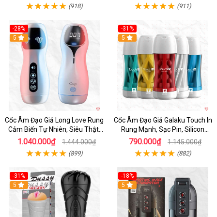
(918)
(911)
-28%
-31%
5
Hot
5
Cốc Âm Đạo Giả Long Love Rung
Cốc Âm Đạo Giả Galaku Touch In
Cảm Biến Tự Nhiên, Siêu Thật,
Rung Mạnh, Sạc Pin, Silicon
Sướng
Mềm
1.040.000₫
790.000₫
1.444.000₫
1.145.000₫
(899)
(882)
-31%
-18%
5
5