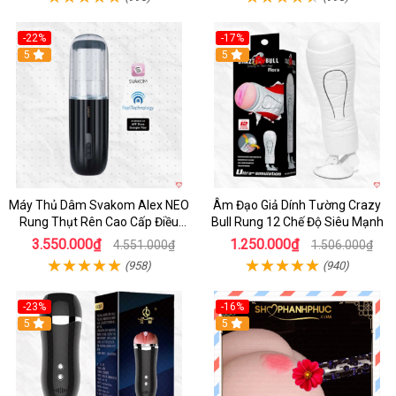
-22%
-17%
5
5
Máy Thủ Dâm Svakom Alex NEO
Âm Đạo Giả Dính Tường Crazy
Rung Thụt Rên Cao Cấp Điều
Bull Rung 12 Chế Độ Siêu Mạnh
Khiển App
3.550.000₫
1.250.000₫
4.551.000₫
1.506.000₫
(958)
(940)
-23%
-16%
5
5