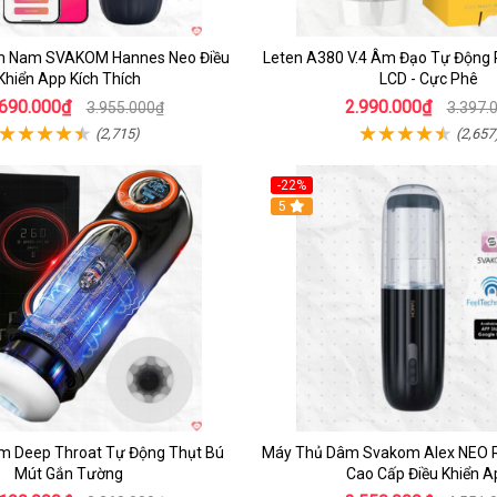
m Nam SVAKOM Hannes Neo Điều
Leten A380 V.4 Âm Đạo Tự Động
Khiển App Kích Thích
LCD - Cực Phê
.690.000₫
2.990.000₫
3.955.000₫
3.397.
(2,715)
(2,657
-22%
5
m Deep Throat Tự Động Thụt Bú
Máy Thủ Dâm Svakom Alex NEO 
Mút Gắn Tường
Cao Cấp Điều Khiển A