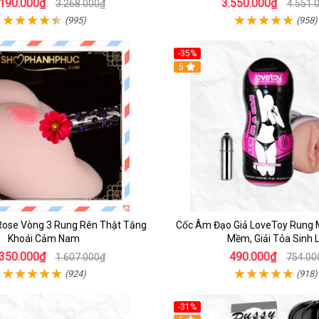
.190.000₫
3.550.000₫
3.268.000₫
4.551.
(995)
(958)
-35%
5
Rose Vòng 3 Rung Rên Thật Tăng
Cốc Âm Đạo Giả LoveToy Rung M
Khoái Cảm Nam
Mềm, Giải Tỏa Sinh 
.350.000₫
490.000₫
1.607.000₫
754.00
(924)
(918)
-31%