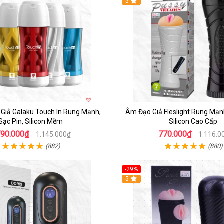
5
Giả Galaku Touch In Rung Mạnh,
Âm Đạo Giả Fleslight Rung Mạn
Sạc Pin, Silicon Mềm
Silicon Cao Cấp
790.000₫
770.000₫
1.145.000₫
1.116.0
(882)
(880)
-29%
5