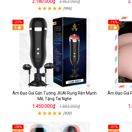
2.180.000₫
2
3.963.000₫
(996)
-23%
-16%
5
5
Âm Đạo Giả Gắn Tường JIUAI Rung Rên Mạnh
Âm Đạo Giả 
Mẽ, Tặng Tai Nghe
1.450.000₫
1
1.883.000₫
(930)
-28%
-31%