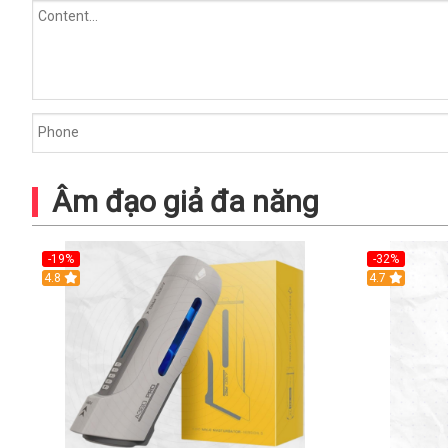
Âm đạo giả đa năng
-19%
-32%
Hot
4.8
Hot
4.7