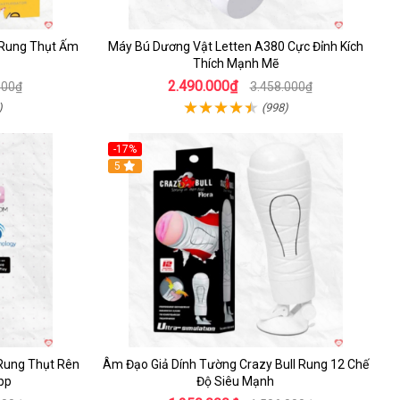
 Rung Thụt Ấm
Máy Bú Dương Vật Letten A380 Cực Đỉnh Kích
Thích Mạnh Mẽ
2.490.000₫
000₫
3.458.000₫
)
(998)
-17%
5
Rung Thụt Rên
Âm Đạo Giả Dính Tường Crazy Bull Rung 12 Chế
pp
Độ Siêu Mạnh