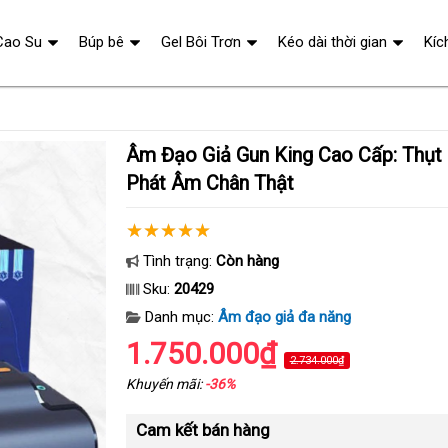
Cao Su
Búp bê
Gel Bôi Trơn
Kéo dài thời gian
Kíc
Âm Đạo Giả Gun King Cao Cấp: Thụt Rung Co Bóp
Phát Âm Chân Thật
Tình trạng:
Còn hàng
Sku:
20429
Danh mục:
Âm đạo giả đa năng
1.750.000₫
2.734.000₫
Khuyến mãi:
-36%
Cam kết bán hàng