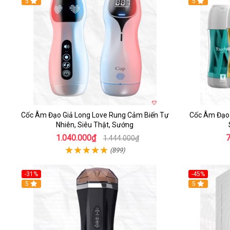
5
Hot
5
Cốc Âm Đạo Giả Long Love Rung Cảm Biến Tự
Cốc Âm Đạo 
Nhiên, Siêu Thật, Sướng
1.040.000₫
1.444.000₫
(899)
-31%
-45%
5
Hot
5