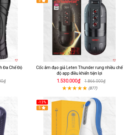
5
h Đa Chế Độ
Cốc âm đạo giả Leten Thunder rung nhiều chế
độ app điều khiển tiện lợi
1.530.000₫
00₫
1.866.000₫
(877)
-13%
5