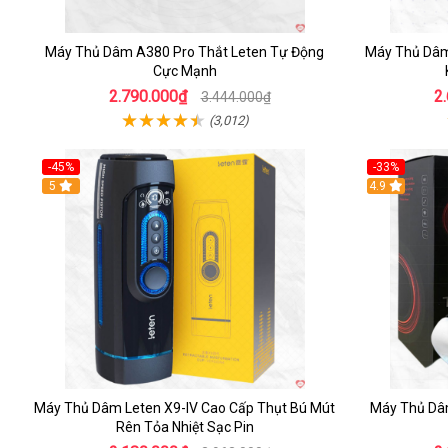
Máy Thủ Dâm A380 Pro Thắt Leten Tự Động
Máy Thủ Dâ
Cực Mạnh
2.790.000₫
2
3.444.000₫
(3,012)
-45%
-33%
Hot
5
Hot
4.9
Máy Thủ Dâm Leten X9-IV Cao Cấp Thụt Bú Mút
Máy Thủ Dâ
Rên Tỏa Nhiệt Sạc Pin