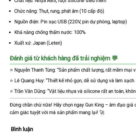
Chất liệu: Nhựa ABS, ruột silicone siêu mềm
Chức năng: Thụt, rung, phát âm (10 cấp độ)
Nguồn điện: Pin sạc USB (220V, pin dự phòng, laptop)
Khả năng chống thấm nước: 100%
Xuất xứ: Japan (Leten)
Đánh giá từ khách hàng đã trải nghiệm 💬
⭐ Nguyễn Thanh Tùng: “Sản phẩm chất lượng, rất mềm mại và s
⭐ Lê Quang Huy: “Thiết kế nhỏ gọn, dễ sử dụng và làm sạch. Đ
⭐ Trần Văn Dũng: “Vật liệu nhựa và silicone rất an toàn, khôn
Đừng chần chừ nữa! Hãy chọn ngay Gun King – âm đạo giả ca
cảm giác tuyệt vời mà sản phẩm mang lại! 🚀
Bình luận