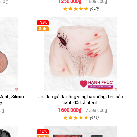
1.250.000₫
000₫
1.506.000₫
(940)
-33%
5
ạnh, Silicon
âm đạo giả đa năng vòng ba sướng điên bảo
Lý
hành đổi trả nhanh
1.600.000₫
0₫
2.388.000₫
(911)
-18%