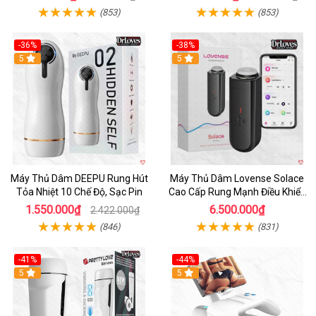
(853)
(853)
-36%
-38%
Hot
5
Hot
5
Máy Thủ Dâm DEEPU Rung Hút
Máy Thủ Dâm Lovense Solace
Tỏa Nhiệt 10 Chế Độ, Sạc Pin
Cao Cấp Rung Mạnh Điều Khiển
App
1.550.000₫
6.500.000₫
2.422.000₫
(846)
(831)
-41%
-44%
Hot
5
Hot
5