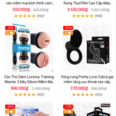
cáo mềm mại kích thích cảm
Rung Thụt Rên Cao Cấp Điều
giác mới
Khiển App
550.000₫
3.550.000₫
625.000₫
4.551.000₫
(965)
(958)
-29%
-31%
Hot
5
5
Cốc Thủ Dâm Lovetoy Training
Vòng rung Pretty Love Cobra gai
Master 2 Đầu Silicon Mềm Mại
mềm tăng cực khoái cao cấp
Tiện Lợi
chính hãng
840.000₫
370.000₫
1.183.000₫
536.000₫
(955)
(953)
-30%
-15%
Hot
5
Hot
5