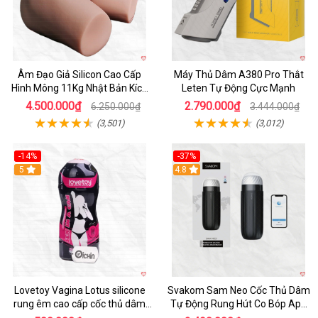
Âm Đạo Giả Silicon Cao Cấp
Máy Thủ Dâm A380 Pro Thắt
Hình Mông 11Kg Nhật Bản Kích
Leten Tự Động Cực Mạnh
Thước Như Thật
4.500.000₫
2.790.000₫
6.250.000₫
3.444.000₫
(3,501)
(3,012)
-14%
-37%
Hot
5
4.8
Lovetoy Vagina Lotus silicone
Svakom Sam Neo Cốc Thủ Dâm
rung êm cao cấp cốc thủ dâm
Tự Động Rung Hút Co Bóp App
nam
Điều Khiển