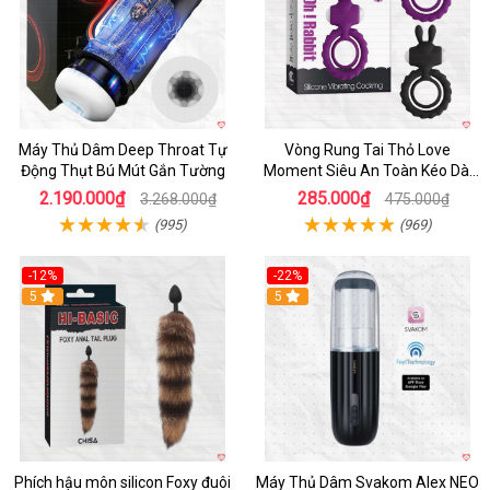
Máy Thủ Dâm Deep Throat Tự
Vòng Rung Tai Thỏ Love
Động Thụt Bú Mút Gắn Tường
Moment Siêu An Toàn Kéo Dài
Thời Gian
2.190.000₫
285.000₫
3.268.000₫
475.000₫
(995)
(969)
-12%
-22%
Hot
5
5
Phích hậu môn silicon Foxy đuôi
Máy Thủ Dâm Svakom Alex NEO