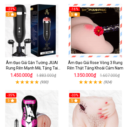
-23%
-16%
5
5
Âm Đạo Giả Gắn Tường JIUAI
Âm Đạo Giả Rose Vòng 3 Rung
Rung Rên Mạnh Mẽ, Tặng Tai
Rên Thật Tăng Khoái Cảm Nam
Nghe
1.450.000₫
1.350.000₫
1.883.000₫
1.607.000₫
(930)
(924)
-35%
-33%
5
5