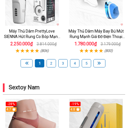
Máy Thủ Dâm PrettyLove
Máy Thủ Dâm Máy Bay Bú Mút
SIENNA Hút Rung Co Bóp Mạnh
Rung Mạnh Giá Đỡ Điện Thoại
Mẽ Nam
Chính Hãng
2.250.000₫
1.780.000₫
3.814.000₫
3.179.000₫
(806)
(800)
1
2
3
4
5
Sextoy Nam
-28%
-19%
4.7
Hot
4.8