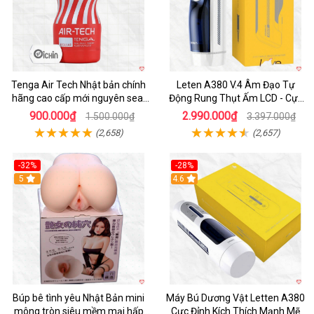
Tenga Air Tech Nhật bản chính
Leten A380 V.4 Âm Đạo Tự
hãng cao cấp mới nguyên seal
Động Rung Thụt Ấm LCD - Cực
giá tốt
Phê
900.000₫
2.990.000₫
1.500.000₫
3.397.000₫
(2,658)
(2,657)
-32%
-28%
Hot
5
Hot
4.6
Búp bê tình yêu Nhật Bản mini
Máy Bú Dương Vật Letten A380
mông tròn siêu mềm mại hấp
Cực Đỉnh Kích Thích Mạnh Mẽ