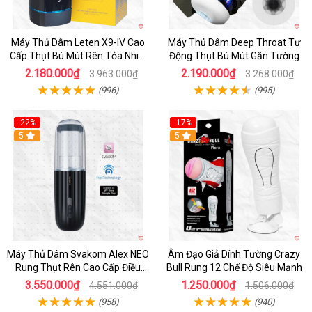
Máy Thủ Dâm Leten X9-IV Cao
Máy Thủ Dâm Deep Throat Tự
Cấp Thụt Bú Mút Rên Tỏa Nhiệt
Động Thụt Bú Mút Gắn Tường
Sạc Pin
2.180.000₫
2.190.000₫
3.963.000₫
3.268.000₫
(996)
(995)
-22%
-17%
5
5
Máy Thủ Dâm Svakom Alex NEO
Âm Đạo Giả Dính Tường Crazy
Rung Thụt Rên Cao Cấp Điều
Bull Rung 12 Chế Độ Siêu Mạnh
Khiển App
3.550.000₫
1.250.000₫
4.551.000₫
1.506.000₫
(958)
(940)