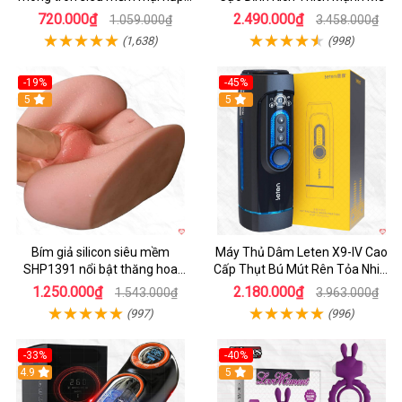
dẫn
720.000₫
2.490.000₫
1.059.000₫
3.458.000₫
(1,638)
(998)
-19%
-45%
Hot
5
Hot
5
Bím giả silicon siêu mềm
Máy Thủ Dâm Leten X9-IV Cao
SHP1391 nổi bật thăng hoa
Cấp Thụt Bú Mút Rên Tỏa Nhiệt
hoàn hảo
Sạc Pin
1.250.000₫
2.180.000₫
1.543.000₫
3.963.000₫
(997)
(996)
-33%
-40%
Hot
4.9
5