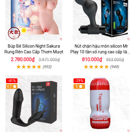
Búp Bê Silicon Night Sakura
Nút chặn hậu môn silicon Mr
Rung Rên Cao Cấp Thơm Mượt
Play 10 tần số rung cao cấp tăng
khoái cảm
2.780.000₫
810.000₫
3.971.000₫
953.000₫
(953)
(949)
-41%
-29%
Hot
4.7
5