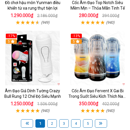
Đồ chơi hậu môn Yunman điều
Cốc Âm Đạo Top Notch Siêu
khiển từ xa rung thụt tiện lợi
Mềm Mịn – Thỏa Mãn Tinh Tế
1.290.000₫
280.000₫
2.186.000₫
394.000₫
(949)
(940)
-17%
-13%
5
Hot
5
Âm Đạo Giả Dính Tường Crazy
Cốc Âm Đạo Fervent X Gai Bi
Bull Rung 12 Chế Độ Siêu Mạnh
Trong Suốt Siêu Kích Thích Nam
Giới
1.250.000₫
350.000₫
1.506.000₫
402.000₫
(940)
(940)
1
2
3
4
5