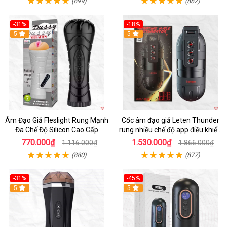
(899)
(882)
-31%
-18%
5
5
Âm Đạo Giả Fleslight Rung Mạnh
Cốc âm đạo giả Leten Thunder
Đa Chế Độ Silicon Cao Cấp
rung nhiều chế độ app điều khiển
tiện lợi
770.000₫
1.530.000₫
1.116.000₫
1.866.000₫
(880)
(877)
-31%
-45%
5
Hot
5