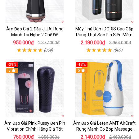
Âm Đạo Giả 2 Đầu JIUAI Rung
Máy Thủ Dâm DORIS Cao Cấp
Mạnh Tai Nghe 2 Chế Độ
Rung Thụt Sạc Pin Siêu Mềm
950.000₫
2.180.000₫
1.377.000₫
3.964.000₫
(869)
(869)
-29%
-13%
5
5
Âm Đạo Giả Pink Pussy Đèn Pin
Âm Đạo Giả Leten AMT AirCraft
Vibration Chính Hãng Giá Tốt
Rung Mạnh Co Bóp Massage
Êm Ái
750.000₫
2.140.000₫
1.056.000₫
2.460.000₫