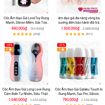
Cốc Âm Đạo Giả LoveToy Rung
âm đạo giả đa năng vòng ba
Mạnh, Silicon Mềm, Giải Tỏa
sướng điên bảo hành đổi trả
Sinh Lý
nhanh
490.000₫
1.600.000₫
754.000₫
2.388.000₫
(918)
(911)
-28%
-31%
5
Hot
5
Cốc Âm Đạo Giả Long Love Rung
Cốc Âm Đạo Giả Galaku Touch In
Cảm Biến Tự Nhiên, Siêu Thật,
Rung Mạnh, Sạc Pin, Silicon
Sướng
Mềm
1.040.000₫
790.000₫
1.444.000₫
1.145.000₫