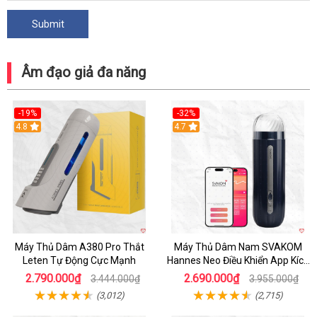
Âm đạo giả đa năng
-19%
-32%
Hot
4.8
Hot
4.7
Máy Thủ Dâm A380 Pro Thắt
Máy Thủ Dâm Nam SVAKOM
Leten Tự Động Cực Mạnh
Hannes Neo Điều Khiển App Kích
Thích
2.790.000₫
2.690.000₫
3.444.000₫
3.955.000₫
(3,012)
(2,715)