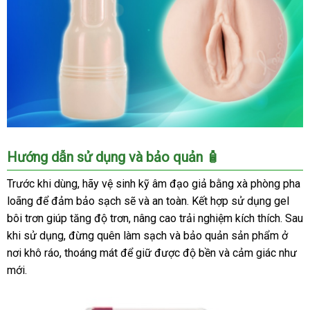
Âm
Hướng dẫn sử dụng và bảo quản 🧴
đạo
giả
Trước khi dùng, hãy vệ sinh kỹ âm đạo giả bằng xà phòng pha
Fleshlight
loãng để đảm bảo sạch sẽ và an toàn. Kết hợp sử dụng gel
Teagan
bôi trơn giúp tăng độ trơn, nâng cao trải nghiệm kích thích. Sau
Presley
khi sử dụng, đừng quên làm sạch và bảo quản sản phẩm ở
chân
nơi khô ráo, thoáng mát để giữ được độ bền và cảm giác như
thật,
mới.
kích
thích
mạnh