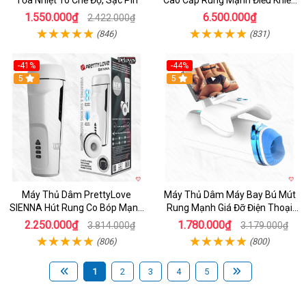
App
1.550.000₫
6.500.000₫
2.422.000₫
(846)
(831)
-41%
-44%
Hot
5
Hot
5
Máy Thủ Dâm PrettyLove
Máy Thủ Dâm Máy Bay Bú Mút
SIENNA Hút Rung Co Bóp Mạnh
Rung Mạnh Giá Đỡ Điện Thoại
Mẽ Nam
Chính Hãng
2.250.000₫
1.780.000₫
3.814.000₫
3.179.000₫
(806)
(800)
1
2
3
4
5