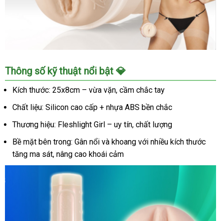
Âm
Thông số kỹ thuật nổi bật 💎
đạo
giả
Kích thước: 25x8cm – vừa vặn, cầm chắc tay
Fleshlight
Chất liệu: Silicon cao cấp + nhựa ABS bền chắc
Teagan
Presley
Thương hiệu: Fleshlight Girl – uy tín, chất lượng
chân
thật,
Bề mặt bên trong: Gân nổi và khoang với nhiều kích thước
kích
tăng ma sát, nâng cao khoái cảm
thích
mạnh