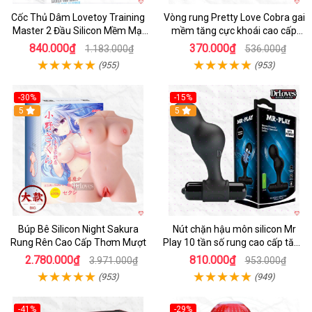
Cốc Thủ Dâm Lovetoy Training
Vòng rung Pretty Love Cobra gai
Master 2 Đầu Silicon Mềm Mại
mềm tăng cực khoái cao cấp
Tiện Lợi
chính hãng
840.000₫
370.000₫
1.183.000₫
536.000₫
(955)
(953)
-30%
-15%
Hot
5
Hot
5
Búp Bê Silicon Night Sakura
Nút chặn hậu môn silicon Mr
Rung Rên Cao Cấp Thơm Mượt
Play 10 tần số rung cao cấp tăng
khoái cảm
2.780.000₫
810.000₫
3.971.000₫
953.000₫
(953)
(949)
-41%
-29%