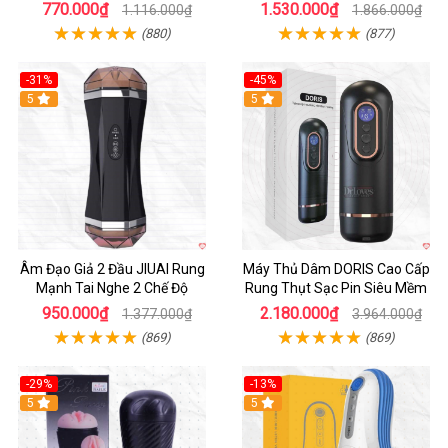
tiện lợi
770.000₫
1.530.000₫
1.116.000₫
1.866.000₫
(880)
(877)
-31%
-45%
5
Hot
5
Âm Đạo Giả 2 Đầu JIUAI Rung
Máy Thủ Dâm DORIS Cao Cấp
Mạnh Tai Nghe 2 Chế Độ
Rung Thụt Sạc Pin Siêu Mềm
950.000₫
2.180.000₫
1.377.000₫
3.964.000₫
(869)
(869)
-29%
-13%
5
5