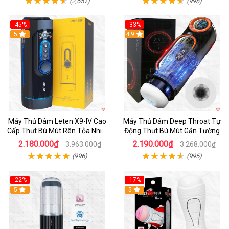
(2,657)
(998)
-45%
-33%
Hot
5
Hot
4.9
Máy Thủ Dâm Leten X9-IV Cao
Máy Thủ Dâm Deep Throat Tự
Cấp Thụt Bú Mút Rên Tỏa Nhiệt
Động Thụt Bú Mút Gắn Tường
Sạc Pin
2.180.000₫
2.190.000₫
3.963.000₫
3.268.000₫
(996)
(995)
-22%
-17%
5
5