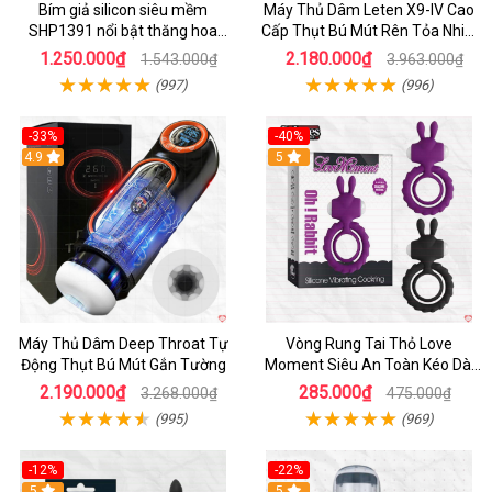
Bím giả silicon siêu mềm
Máy Thủ Dâm Leten X9-IV Cao
SHP1391 nổi bật thăng hoa
Cấp Thụt Bú Mút Rên Tỏa Nhiệt
hoàn hảo
Sạc Pin
1.250.000₫
2.180.000₫
1.543.000₫
3.963.000₫
(997)
(996)
-33%
-40%
Hot
4.9
5
Máy Thủ Dâm Deep Throat Tự
Vòng Rung Tai Thỏ Love
Động Thụt Bú Mút Gắn Tường
Moment Siêu An Toàn Kéo Dài
Thời Gian
2.190.000₫
285.000₫
3.268.000₫
475.000₫
(995)
(969)
-12%
-22%
Hot
5
5