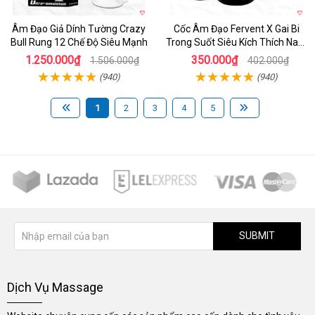
Âm Đạo Giả Dính Tường Crazy
Cốc Âm Đạo Fervent X Gai Bi
Bull Rung 12 Chế Độ Siêu Mạnh
Trong Suốt Siêu Kích Thích Nam
Giới
1.250.000₫
350.000₫
1.506.000₫
402.000₫
(940)
(940)
1
2
3
4
5
SUBMIT
Dịch Vụ Massage