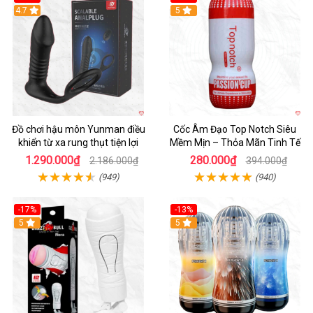
Hot
4.7
5
Đồ chơi hậu môn Yunman điều
Cốc Âm Đạo Top Notch Siêu
khiển từ xa rung thụt tiện lợi
Mềm Mịn – Thỏa Mãn Tinh Tế
1.290.000₫
280.000₫
2.186.000₫
394.000₫
(949)
(940)
-17%
-13%
5
Hot
5