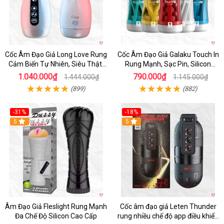
Cốc Âm Đạo Giả Long Love Rung
Cốc Âm Đạo Giả Galaku Touch In
Cảm Biến Tự Nhiên, Siêu Thật,
Rung Mạnh, Sạc Pin, Silicon
Sướng
Mềm
1.040.000₫
790.000₫
1.444.000₫
1.145.000₫
(899)
(882)
-31%
-18%
5
5
Âm Đạo Giả Fleslight Rung Mạnh
Cốc âm đạo giả Leten Thunder
Đa Chế Độ Silicon Cao Cấp
rung nhiều chế độ app điều khiển