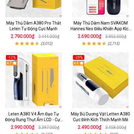
Máy Thủ Dâm A380 Pro Thắt
Máy Thủ Dâm Nam SVAKOM
Leten Tự Động Cực Mạnh
Hannes Neo Điều Khiển App Kích
Thích
2.790.000₫
2.690.000₫
3.444.000₫
3.955.000₫
(3,012)
(2,715)
-12%
-28%
Hot
4.7
Hot
4.6
Leten A380 V.4 Âm Đạo Tự
Máy Bú Dương Vật Letten A380
Động Rung Thụt Ấm LCD - Cực
Cực Đỉnh Kích Thích Mạnh Mẽ
Phê
2.990.000₫
2.490.000₫
3.397.000₫
3.458.000₫