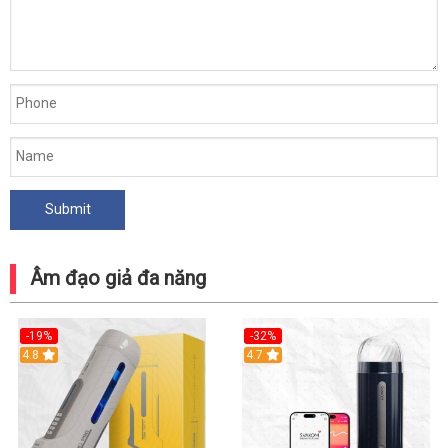
Âm đạo giả đa năng
-19%
-32%
Hot
4.8
Hot
4.7