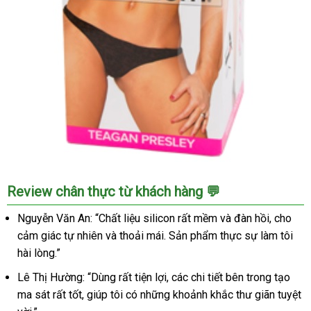
Âm
Review chân thực từ khách hàng 💬
đạo
giả
Nguyễn Văn An: “Chất liệu silicon rất mềm và đàn hồi, cho
Fleshlight
cảm giác tự nhiên và thoải mái. Sản phẩm thực sự làm tôi
Teagan
hài lòng.”
Presley
chân
Lê Thị Hường: “Dùng rất tiện lợi, các chi tiết bên trong tạo
thật,
ma sát rất tốt, giúp tôi có những khoảnh khắc thư giãn tuyệt
kích