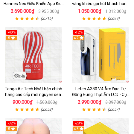
Hannes Neo Điều Khiển App Kích
vàng khiêu gợi hút khách hàng
Thích
nam
2.690.000₫
1.050.000₫
3.955.000₫
1.312.000₫
(2,715)
(2,699)
-40%
-12%
Hot
5
Hot
4.7
Tenga Air Tech Nhật bản chính
Leten A380 V.4 Âm Đạo Tự
hãng cao cấp mới nguyên seal
Động Rung Thụt Ấm LCD - Cực
giá tốt
Phê
900.000₫
2.990.000₫
1.500.000₫
3.397.000₫
(2,658)
(2,657)
-32%
-28%
Hot
5
Hot
4.6