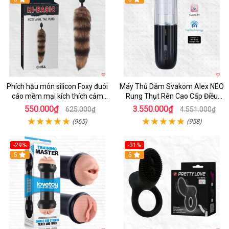
Phích hậu môn silicon Foxy đuôi
Máy Thủ Dâm Svakom Alex NEO
cáo mềm mại kích thích cảm
Rung Thụt Rên Cao Cấp Điều
giác mới
Khiển App
550.000₫
3.550.000₫
625.000₫
4.551.000₫
(965)
(958)
-29%
-31%
Hot
5
5