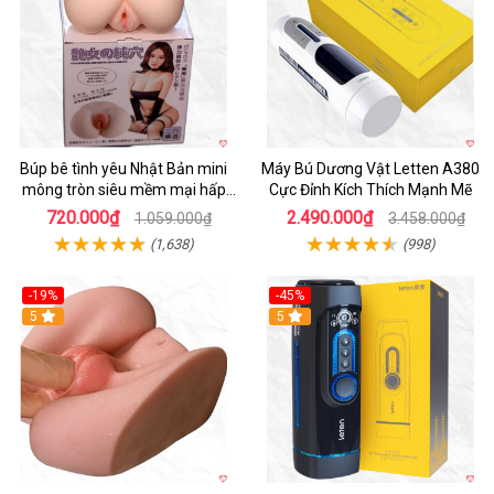
Búp bê tình yêu Nhật Bản mini
Máy Bú Dương Vật Letten A380
mông tròn siêu mềm mại hấp
Cực Đỉnh Kích Thích Mạnh Mẽ
dẫn
720.000₫
2.490.000₫
1.059.000₫
3.458.000₫
(1,638)
(998)
-19%
-45%
Hot
5
Hot
5