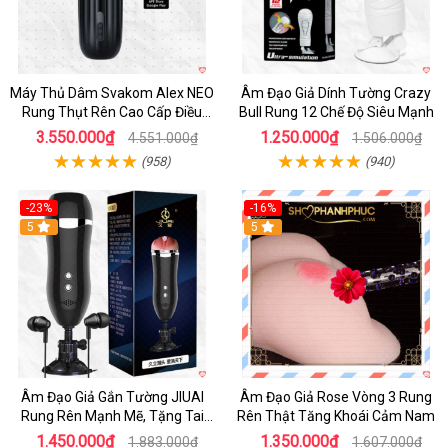
Máy Thủ Dâm Svakom Alex NEO
Âm Đạo Giả Dính Tường Crazy
Rung Thụt Rên Cao Cấp Điều
Bull Rung 12 Chế Độ Siêu Mạnh
Khiển App
3.550.000₫
1.250.000₫
4.551.000₫
1.506.000₫
(958)
(940)
-23%
-16%
5
5
Âm Đạo Giả Gắn Tường JIUAI
Âm Đạo Giả Rose Vòng 3 Rung
Rung Rên Mạnh Mẽ, Tặng Tai
Rên Thật Tăng Khoái Cảm Nam
Nghe
1.450.000₫
1.350.000₫
1.883.000₫
1.607.000₫