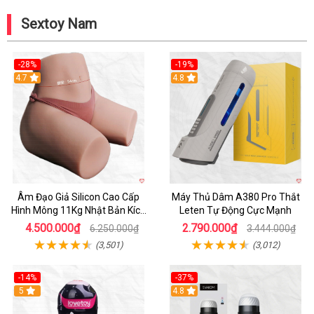
Sextoy Nam
-28%
-19%
4.7
Hot
4.8
Âm Đạo Giả Silicon Cao Cấp
Máy Thủ Dâm A380 Pro Thắt
Hình Mông 11Kg Nhật Bản Kích
Leten Tự Động Cực Mạnh
Thước Như Thật
4.500.000₫
2.790.000₫
6.250.000₫
3.444.000₫
(3,501)
(3,012)
-14%
-37%
Hot
5
4.8