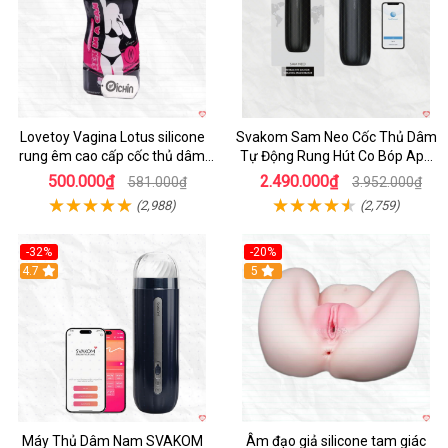
Lovetoy Vagina Lotus silicone
Svakom Sam Neo Cốc Thủ Dâm
rung êm cao cấp cốc thủ dâm
Tự Động Rung Hút Co Bóp App
nam
Điều Khiển
500.000₫
2.490.000₫
581.000₫
3.952.000₫
(2,988)
(2,759)
-32%
-20%
Hot
4.7
Hot
5
Máy Thủ Dâm Nam SVAKOM
Âm đạo giả silicone tam giác