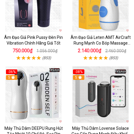
Âm Đạo Giả Pink Pussy Đèn Pin
Âm Đạo Giả Leten AMT AirCraft
Vibration Chính Hãng Giá Tốt
Rung Mạnh Co Bóp Massage
Êm Ái
750.000₫
2.140.000₫
1.056.000₫
2.460.000₫
(853)
(853)
-36%
-38%
Hot
5
Hot
5
Máy Thủ Dâm DEEPU Rung Hút
Máy Thủ Dâm Lovense Solace
Tỏa Nhiệt 10 Chế Độ, Sạc Pin
Cao Cấp Rung Mạnh Điều Khiển