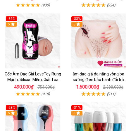
(930)
(924)
-35%
-33%
5
5
Cốc Âm Đạo Giả LoveToy Rung
âm đạo giả đa năng vòng ba
Mạnh, Silicon Mềm, Giải Tỏa
sướng điên bảo hành đổi trả
Sinh Lý
nhanh
490.000₫
1.600.000₫
754.000₫
2.388.000₫
(918)
(911)
-28%
-31%
5
Hot
5