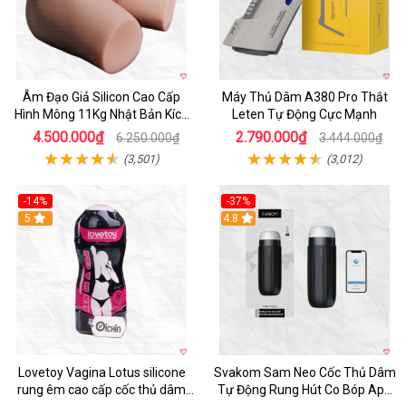
Âm Đạo Giả Silicon Cao Cấp
Máy Thủ Dâm A380 Pro Thắt
Hình Mông 11Kg Nhật Bản Kích
Leten Tự Động Cực Mạnh
Thước Như Thật
4.500.000₫
2.790.000₫
6.250.000₫
3.444.000₫
(3,501)
(3,012)
-14%
-37%
Hot
5
4.8
Lovetoy Vagina Lotus silicone
Svakom Sam Neo Cốc Thủ Dâm
rung êm cao cấp cốc thủ dâm
Tự Động Rung Hút Co Bóp App