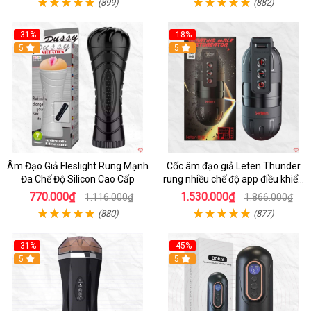
(899)
(882)
-31%
-18%
5
5
Âm Đạo Giả Fleslight Rung Mạnh
Cốc âm đạo giả Leten Thunder
Đa Chế Độ Silicon Cao Cấp
rung nhiều chế độ app điều khiển
tiện lợi
770.000₫
1.530.000₫
1.116.000₫
1.866.000₫
(880)
(877)
-31%
-45%
5
Hot
5