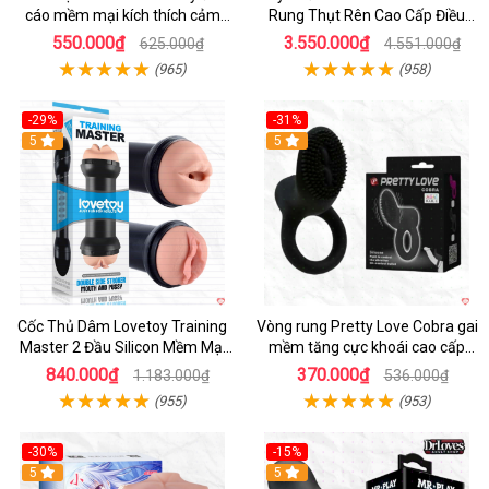
cáo mềm mại kích thích cảm
Rung Thụt Rên Cao Cấp Điều
giác mới
Khiển App
550.000₫
3.550.000₫
625.000₫
4.551.000₫
(965)
(958)
-29%
-31%
Hot
5
5
Cốc Thủ Dâm Lovetoy Training
Vòng rung Pretty Love Cobra gai
Master 2 Đầu Silicon Mềm Mại
mềm tăng cực khoái cao cấp
Tiện Lợi
chính hãng
840.000₫
370.000₫
1.183.000₫
536.000₫
(955)
(953)
-30%
-15%
Hot
5
Hot
5