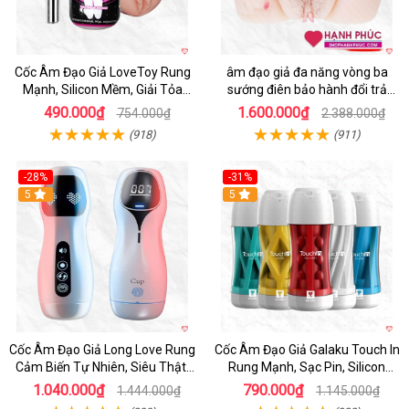
Cốc Âm Đạo Giả LoveToy Rung
âm đạo giả đa năng vòng ba
Mạnh, Silicon Mềm, Giải Tỏa
sướng điên bảo hành đổi trả
Sinh Lý
nhanh
490.000₫
1.600.000₫
754.000₫
2.388.000₫
(918)
(911)
-28%
-31%
5
Hot
5
Cốc Âm Đạo Giả Long Love Rung
Cốc Âm Đạo Giả Galaku Touch In
Cảm Biến Tự Nhiên, Siêu Thật,
Rung Mạnh, Sạc Pin, Silicon
Sướng
Mềm
1.040.000₫
790.000₫
1.444.000₫
1.145.000₫