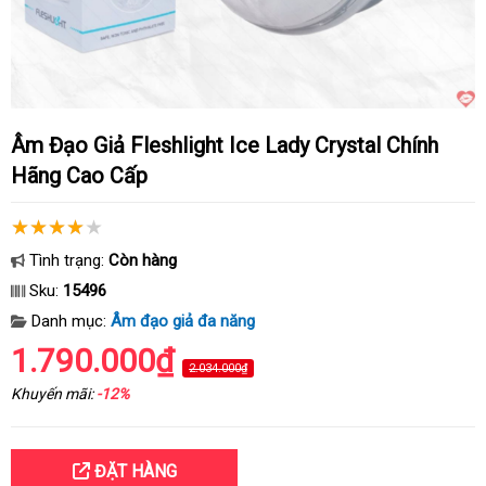
Âm Đạo Giả Fleshlight Ice Lady Crystal Chính
Hãng Cao Cấp
Tình trạng:
Còn hàng
Sku:
15496
Danh mục:
Âm đạo giả đa năng
1.790.000₫
2.034.000₫
Khuyến mãi:
-12%
ĐẶT HÀNG