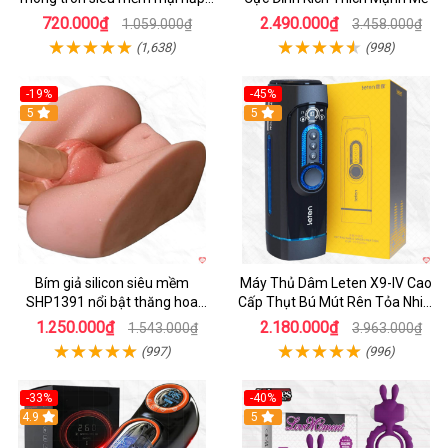
dẫn
720.000₫
2.490.000₫
1.059.000₫
3.458.000₫
(1,638)
(998)
-19%
-45%
Hot
5
Hot
5
Bím giả silicon siêu mềm
Máy Thủ Dâm Leten X9-IV Cao
SHP1391 nổi bật thăng hoa
Cấp Thụt Bú Mút Rên Tỏa Nhiệt
hoàn hảo
Sạc Pin
1.250.000₫
2.180.000₫
1.543.000₫
3.963.000₫
(997)
(996)
-33%
-40%
Hot
4.9
5