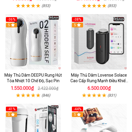
(853)
(853)
-36%
-38%
Hot
5
Hot
5
Máy Thủ Dâm DEEPU Rung Hút
Máy Thủ Dâm Lovense Solace
Tỏa Nhiệt 10 Chế Độ, Sạc Pin
Cao Cấp Rung Mạnh Điều Khiển
App
1.550.000₫
6.500.000₫
2.422.000₫
(846)
(831)
-41%
-44%
Hot
5
Hot
5