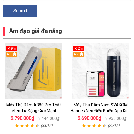
Âm đạo giả đa năng
-19%
-32%
Hot
4.8
Hot
4.7
Máy Thủ Dâm A380 Pro Thắt
Máy Thủ Dâm Nam SVAKOM
Leten Tự Động Cực Mạnh
Hannes Neo Điều Khiển App Kích
Thích
2.790.000₫
2.690.000₫
3.444.000₫
3.955.000₫
(3,012)
(2,715)