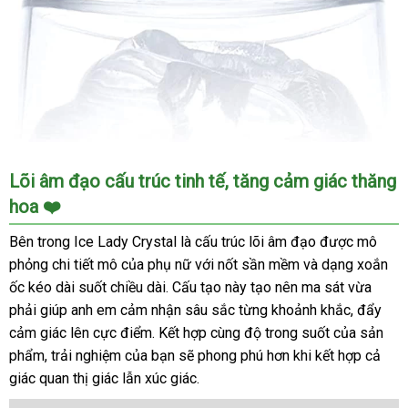
Âm
Lõi âm đạo cấu trúc tinh tế, tăng cảm giác thăng
Đạo
hoa ❤️
Giả
Fleshlight
Bên trong Ice Lady Crystal là cấu trúc lõi âm đạo được mô
Ice
phỏng chi tiết mô của phụ nữ với nốt sần mềm và dạng xoắn
Lady
ốc kéo dài suốt chiều dài. Cấu tạo này tạo nên ma sát vừa
Crystal
phải giúp anh em cảm nhận sâu sắc từng khoảnh khắc, đẩy
Chính
Hãng
cảm giác lên cực điểm. Kết hợp cùng độ trong suốt của sản
Cao
phẩm, trải nghiệm của bạn sẽ phong phú hơn khi kết hợp cả
Cấp
giác quan thị giác lẫn xúc giác.