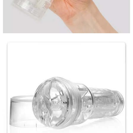
Âm
Đạo
Giả
Fleshlight
Ice
Lady
Crystal
Chính
Hãng
Cao
Cấp