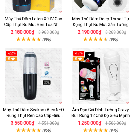
Máy Thủ Dâm Leten X9-IV Cao
Máy Thủ Dâm Deep Throat Tự
Cấp Thụt Bú Mút Rên Tỏa Nhiệt
Động Thụt Bú Mút Gắn Tường
Sạc Pin
2.180.000₫
2.190.000₫
3.963.000₫
3.268.000₫
(996)
(995)
-22%
-17%
5
5
Máy Thủ Dâm Svakom Alex NEO
Âm Đạo Giả Dính Tường Crazy
Rung Thụt Rên Cao Cấp Điều
Bull Rung 12 Chế Độ Siêu Mạnh
Khiển App
3.550.000₫
1.250.000₫
4.551.000₫
1.506.000₫
(958)
(940)