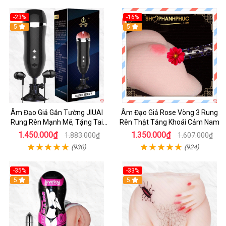
-23%
-16%
5
5
Âm Đạo Giả Gắn Tường JIUAI
Âm Đạo Giả Rose Vòng 3 Rung
Rung Rên Mạnh Mẽ, Tặng Tai
Rên Thật Tăng Khoái Cảm Nam
Nghe
1.450.000₫
1.350.000₫
1.883.000₫
1.607.000₫
(930)
(924)
-35%
-33%
5
5