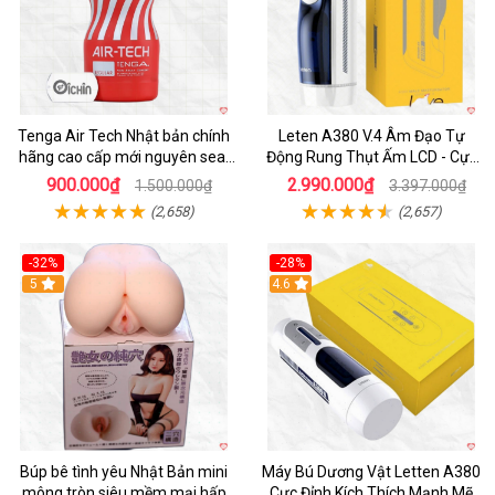
Tenga Air Tech Nhật bản chính
Leten A380 V.4 Âm Đạo Tự
hãng cao cấp mới nguyên seal
Động Rung Thụt Ấm LCD - Cực
giá tốt
Phê
900.000₫
2.990.000₫
1.500.000₫
3.397.000₫
(2,658)
(2,657)
-32%
-28%
Hot
5
Hot
4.6
Búp bê tình yêu Nhật Bản mini
Máy Bú Dương Vật Letten A380
mông tròn siêu mềm mại hấp
Cực Đỉnh Kích Thích Mạnh Mẽ