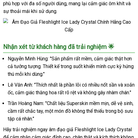
Hãng
phù hợp với đa số người dùng, mang lại cảm giác ôm khít và
Cao
sự thoải mái khi sử dụng.
Cấp
Âm
Nhận xét từ khách hàng đã trải nghiệm 🌟
Đạo
Giả
Nguyễn Minh Hùng: "Sản phẩm rất mềm, cảm giác thật hơn
Fleshlight
cả tưởng tượng. Thiết kế trong suốt khiến mình cực kỳ hứng
Ice
thú mỗi khi dùng."
Lady
Crystal
Lê Văn Anh: "Thích nhất là phần lõi có nhiều nốt sần và xoắn
Chính
ốc, cảm giác thăng hoa rất rõ rệt và không gây nhàm chán."
Hãng
Trần Hoàng Nam: "Chất liệu Superskin mềm mịn, dễ vệ sinh,
Cao
Cấp
cầm rất chắc tay, một món đồ không thể thiếu trong bộ sưu
tập cá nhân."
Hãy trải nghiệm ngay âm đạo giả Fleshlight Ice Lady Crystal
để cảm nhận cảm giác đỉnh cao, chân thật và kích thích không