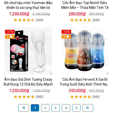
Đồ chơi hậu môn Yunman điều
Cốc Âm Đạo Top Notch Siêu
khiển từ xa rung thụt tiện lợi
Mềm Mịn – Thỏa Mãn Tinh Tế
1.290.000₫
280.000₫
2.186.000₫
394.000₫
(949)
(940)
-17%
-13%
5
Hot
5
Âm Đạo Giả Dính Tường Crazy
Cốc Âm Đạo Fervent X Gai Bi
Bull Rung 12 Chế Độ Siêu Mạnh
Trong Suốt Siêu Kích Thích Nam
Giới
1.250.000₫
350.000₫
1.506.000₫
402.000₫
(940)
(940)
1
2
3
4
5