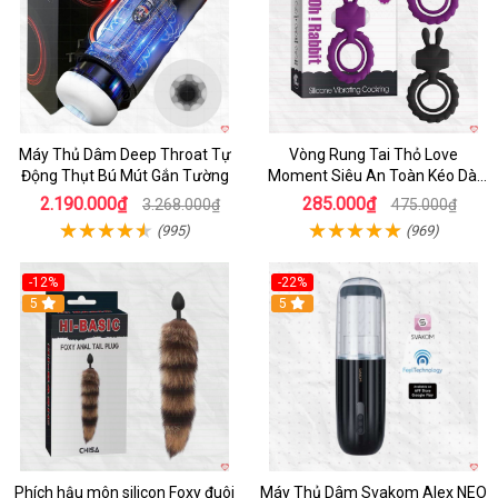
Máy Thủ Dâm Deep Throat Tự
Vòng Rung Tai Thỏ Love
Động Thụt Bú Mút Gắn Tường
Moment Siêu An Toàn Kéo Dài
Thời Gian
2.190.000₫
285.000₫
3.268.000₫
475.000₫
(995)
(969)
-12%
-22%
Hot
5
5
Phích hậu môn silicon Foxy đuôi
Máy Thủ Dâm Svakom Alex NEO