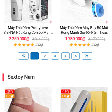
Máy Thủ Dâm PrettyLove
Máy Thủ Dâm Máy Bay Bú Mút
SIENNA Hút Rung Co Bóp Mạnh
Rung Mạnh Giá Đỡ Điện Thoại
Mẽ Nam
Chính Hãng
2.250.000₫
1.780.000₫
3.814.000₫
3.179.000₫
(806)
(800)
1
2
3
4
5
Sextoy Nam
-28%
-19%
4.7
Hot
4.8