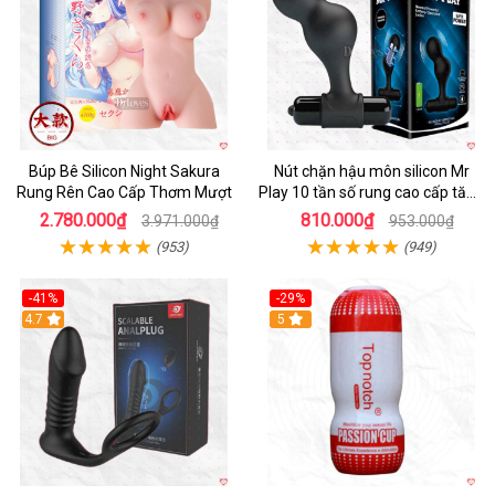
Búp Bê Silicon Night Sakura
Nút chặn hậu môn silicon Mr
Rung Rên Cao Cấp Thơm Mượt
Play 10 tần số rung cao cấp tăng
khoái cảm
2.780.000₫
810.000₫
3.971.000₫
953.000₫
(953)
(949)
-41%
-29%
Hot
4.7
5