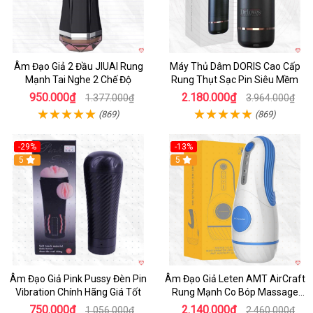
Âm Đạo Giả 2 Đầu JIUAI Rung
Máy Thủ Dâm DORIS Cao Cấp
Mạnh Tai Nghe 2 Chế Độ
Rung Thụt Sạc Pin Siêu Mềm
950.000₫
2.180.000₫
1.377.000₫
3.964.000₫
(869)
(869)
-29%
-13%
5
5
Âm Đạo Giả Pink Pussy Đèn Pin
Âm Đạo Giả Leten AMT AirCraft
Vibration Chính Hãng Giá Tốt
Rung Mạnh Co Bóp Massage
Êm Ái
750.000₫
2.140.000₫
1.056.000₫
2.460.000₫