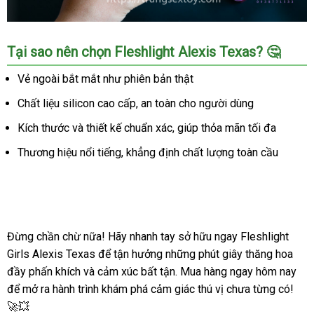
Âm
Tại sao nên chọn Fleshlight Alexis Texas? 🤔
đạo
giả
Vẻ ngoài bắt mắt như phiên bản thật
Fleshlight
Chất liệu silicon cao cấp, an toàn cho người dùng
Alexis
Texas
Kích thước và thiết kế chuẩn xác, giúp thỏa mãn tối đa
-
Siêu
Thương hiệu nổi tiếng, khẳng định chất lượng toàn cầu
thực,
tăng
khoái
cảm
Đừng chần chừ nữa! Hãy nhanh tay sở hữu ngay Fleshlight
Girls Alexis Texas để tận hưởng những phút giây thăng hoa
đầy phấn khích và cảm xúc bất tận. Mua hàng ngay hôm nay
để mở ra hành trình khám phá cảm giác thú vị chưa từng có!
🚀💥