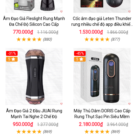
Âm Đạo Giả Fleslight Rung Mạnh
Cốc âm đạo giả Leten Thunder
Đa Chế Độ Silicon Cao Cấp
rung nhiều chế độ app điều khiển
tiện lợi
770.000₫
1.530.000₫
1.116.000₫
1.866.000₫
(880)
(877)
-31%
-45%
5
Hot
5
Âm Đạo Giả 2 Đầu JIUAI Rung
Máy Thủ Dâm DORIS Cao Cấp
Mạnh Tai Nghe 2 Chế Độ
Rung Thụt Sạc Pin Siêu Mềm
950.000₫
2.180.000₫
1.377.000₫
3.964.000₫
(869)
(869)