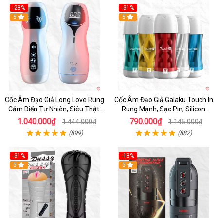
-28%
-31%
5
Hot
5
Cốc Âm Đạo Giả Long Love Rung
Cốc Âm Đạo Giả Galaku Touch In
Cảm Biến Tự Nhiên, Siêu Thật,
Rung Mạnh, Sạc Pin, Silicon
Sướng
Mềm
1.040.000₫
790.000₫
1.444.000₫
1.145.000₫
(899)
(882)
-31%
-18%
5
5