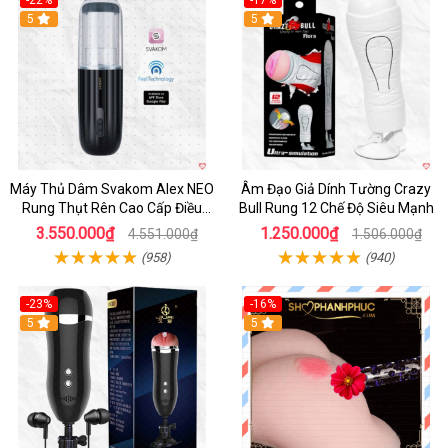
-22%
-17%
5
5
Máy Thủ Dâm Svakom Alex NEO
Âm Đạo Giả Dính Tường Crazy
Rung Thụt Rên Cao Cấp Điều
Bull Rung 12 Chế Độ Siêu Mạnh
Khiển App
3.550.000₫
1.250.000₫
4.551.000₫
1.506.000₫
(958)
(940)
-23%
-16%
5
5