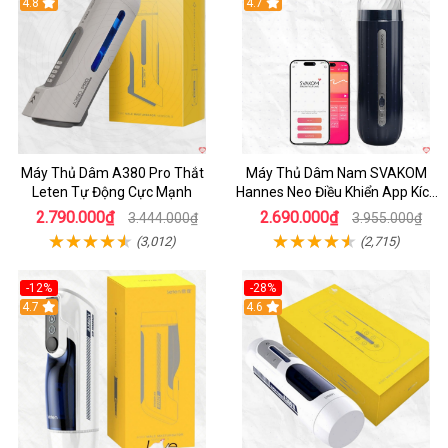
Hot
4.8
Hot
4.7
Máy Thủ Dâm A380 Pro Thắt
Máy Thủ Dâm Nam SVAKOM
Leten Tự Động Cực Mạnh
Hannes Neo Điều Khiển App Kích
Thích
2.790.000₫
2.690.000₫
3.444.000₫
3.955.000₫
(3,012)
(2,715)
-12%
-28%
Hot
4.7
Hot
4.6