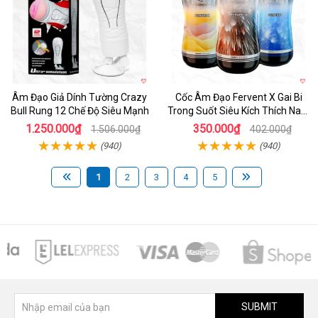
Âm Đạo Giả Dính Tường Crazy
Cốc Âm Đạo Fervent X Gai Bi
Bull Rung 12 Chế Độ Siêu Mạnh
Trong Suốt Siêu Kích Thích Nam
Giới
1.250.000₫
350.000₫
1.506.000₫
402.000₫
(940)
(940)
1
2
3
4
5
SUBMIT