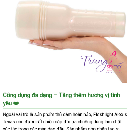
tăng
khoái
cảm
Âm
Công dụng đa dạng – Tăng thêm hương vị tình
đạo
yêu ❤️
giả
Fleshlight
Ngoài vai trò là sản phẩm thủ dâm hoàn hảo, Fleshlight Alexis
Alexis
Texas còn được rất nhiều cặp đôi ưa chuộng dùng làm chất
Texas
xúc tác trong các màn dạo đầu. Sản phẩm góp phần tạo ra
-