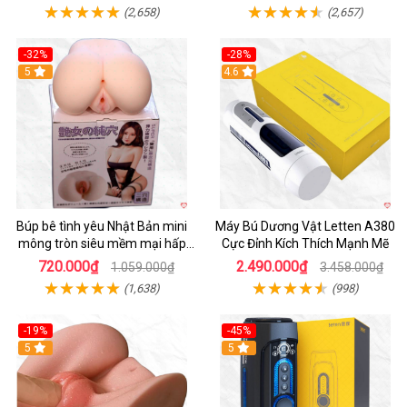
(2,658)
(2,657)
-32%
-28%
Hot
5
Hot
4.6
Búp bê tình yêu Nhật Bản mini
Máy Bú Dương Vật Letten A380
mông tròn siêu mềm mại hấp
Cực Đỉnh Kích Thích Mạnh Mẽ
dẫn
720.000₫
2.490.000₫
1.059.000₫
3.458.000₫
(1,638)
(998)
-19%
-45%
Hot
5
Hot
5