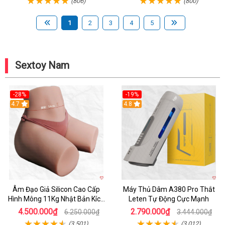
(806)
(800)
1
2
3
4
5
Sextoy Nam
-28%
-19%
4.7
Hot
4.8
Âm Đạo Giả Silicon Cao Cấp
Máy Thủ Dâm A380 Pro Thắt
Hình Mông 11Kg Nhật Bản Kích
Leten Tự Động Cực Mạnh
Thước Như Thật
4.500.000₫
2.790.000₫
6.250.000₫
3.444.000₫
(3,501)
(3,012)