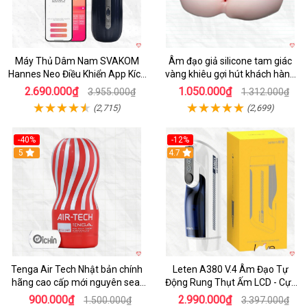
Máy Thủ Dâm Nam SVAKOM
Âm đạo giả silicone tam giác
Hannes Neo Điều Khiển App Kích
vàng khiêu gợi hút khách hàng
Thích
nam
2.690.000₫
1.050.000₫
3.955.000₫
1.312.000₫
(2,715)
(2,699)
-40%
-12%
Hot
5
Hot
4.7
Tenga Air Tech Nhật bản chính
Leten A380 V.4 Âm Đạo Tự
hãng cao cấp mới nguyên seal
Động Rung Thụt Ấm LCD - Cực
giá tốt
Phê
900.000₫
2.990.000₫
1.500.000₫
3.397.000₫