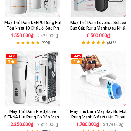
Máy Thủ Dâm DEEPU Rung Hút
Máy Thủ Dâm Lovense Solace
Tỏa Nhiệt 10 Chế Độ, Sạc Pin
Cao Cấp Rung Mạnh Điều Khiển
App
1.550.000₫
6.500.000₫
2.422.000₫
(846)
(831)
-41%
-44%
Hot
5
Hot
5
Máy Thủ Dâm PrettyLove
Máy Thủ Dâm Máy Bay Bú Mút
SIENNA Hút Rung Co Bóp Mạnh
Rung Mạnh Giá Đỡ Điện Thoại
Mẽ Nam
Chính Hãng
2.250.000₫
1.780.000₫
3.814.000₫
3.179.000₫