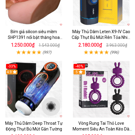
Bím giả silicon siêu mềm
Máy Thủ Dâm Leten X9-IV Cao
SHP1391 nổi bật thăng hoa
Cấp Thụt Bú Mút Rên Tỏa Nhiệt
hoàn hảo
Sạc Pin
1.250.000₫
2.180.000₫
1.543.000₫
3.963.000₫
(997)
(996)
-33%
-40%
Hot
4.9
5
Máy Thủ Dâm Deep Throat Tự
Vòng Rung Tai Thỏ Love
Động Thụt Bú Mút Gắn Tường
Moment Siêu An Toàn Kéo Dài
Thời Gian