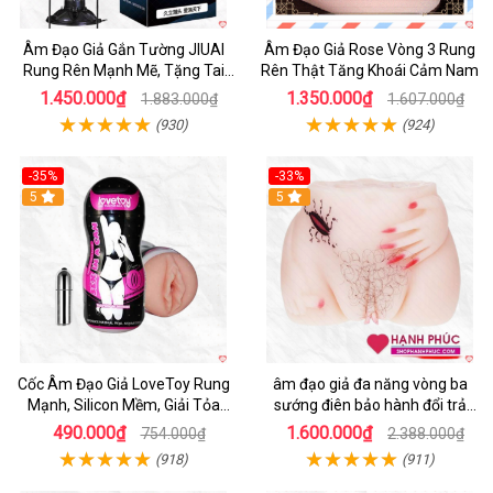
Âm Đạo Giả Gắn Tường JIUAI
Âm Đạo Giả Rose Vòng 3 Rung
Rung Rên Mạnh Mẽ, Tặng Tai
Rên Thật Tăng Khoái Cảm Nam
Nghe
1.450.000₫
1.350.000₫
1.883.000₫
1.607.000₫
(930)
(924)
-35%
-33%
5
5
Cốc Âm Đạo Giả LoveToy Rung
âm đạo giả đa năng vòng ba
Mạnh, Silicon Mềm, Giải Tỏa
sướng điên bảo hành đổi trả
Sinh Lý
nhanh
490.000₫
1.600.000₫
754.000₫
2.388.000₫
(918)
(911)