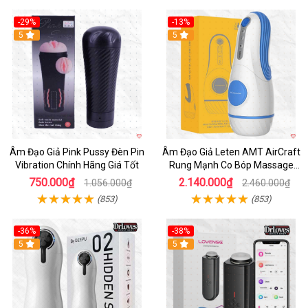
-29%
-13%
5
5
Âm Đạo Giả Pink Pussy Đèn Pin
Âm Đạo Giả Leten AMT AirCraft
Vibration Chính Hãng Giá Tốt
Rung Mạnh Co Bóp Massage
Êm Ái
750.000₫
2.140.000₫
1.056.000₫
2.460.000₫
(853)
(853)
-36%
-38%
Hot
5
Hot
5