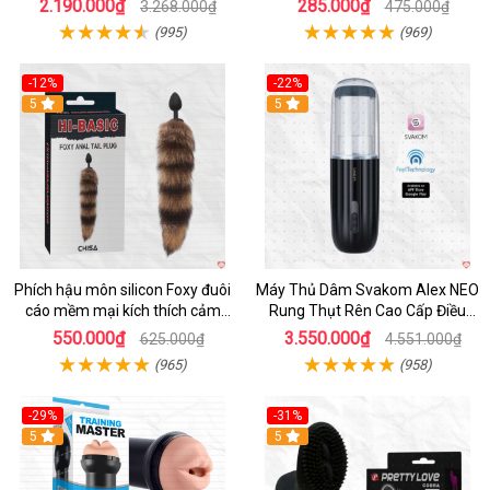
2.190.000₫
285.000₫
3.268.000₫
475.000₫
(995)
(969)
-12%
-22%
Hot
5
5
Phích hậu môn silicon Foxy đuôi
Máy Thủ Dâm Svakom Alex NEO
cáo mềm mại kích thích cảm
Rung Thụt Rên Cao Cấp Điều
giác mới
Khiển App
550.000₫
3.550.000₫
625.000₫
4.551.000₫
(965)
(958)
-29%
-31%
Hot
5
5