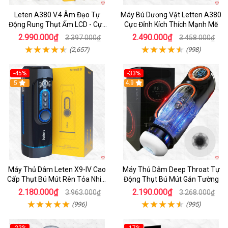
Leten A380 V.4 Âm Đạo Tự
Máy Bú Dương Vật Letten A380
Động Rung Thụt Ấm LCD - Cực
Cực Đỉnh Kích Thích Mạnh Mẽ
Phê
2.990.000₫
2.490.000₫
3.397.000₫
3.458.000₫
(2,657)
(998)
-45%
-33%
Hot
5
Hot
4.9
Máy Thủ Dâm Leten X9-IV Cao
Máy Thủ Dâm Deep Throat Tự
Cấp Thụt Bú Mút Rên Tỏa Nhiệt
Động Thụt Bú Mút Gắn Tường
Sạc Pin
2.180.000₫
2.190.000₫
3.963.000₫
3.268.000₫
(996)
(995)