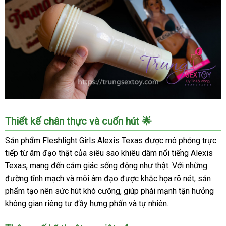
Âm
Thiết kế chân thực và cuốn hút 🌟
đạo
giả
Sản phẩm Fleshlight Girls Alexis Texas được mô phỏng trực
Fleshlight
tiếp từ âm đạo thật của siêu sao khiêu dâm nổi tiếng Alexis
Alexis
Texas, mang đến cảm giác sống động như thật. Với những
Texas
đường tĩnh mạch và môi âm đạo được khắc họa rõ nét, sản
-
phẩm tạo nên sức hút khó cưỡng, giúp phái mạnh tận hưởng
Siêu
không gian riêng tư đầy hưng phấn và tự nhiên.
thực,
tăng
khoái