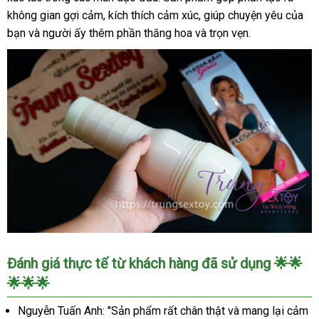
không gian gợi cảm, kích thích cảm xúc, giúp chuyện yêu của
Siêu
thực,
bạn và người ấy thêm phần thăng hoa và trọn vẹn.
tăng
khoái
cảm
Âm
Đánh giá thực tế từ khách hàng đã sử dụng 🌟🌟
đạo
🌟🌟🌟
giả
Fleshlight
Nguyễn Tuấn Anh: "Sản phẩm rất chân thật và mang lại cảm
Alexis