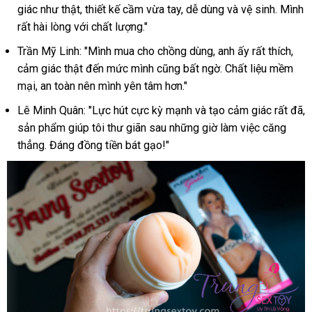
giác như thật, thiết kế cầm vừa tay, dễ dùng và vệ sinh. Mình
Texas
rất hài lòng với chất lượng."
-
Siêu
Trần Mỹ Linh: "Mình mua cho chồng dùng, anh ấy rất thích,
thực,
cảm giác thật đến mức mình cũng bất ngờ. Chất liệu mềm
tăng
mại, an toàn nên mình yên tâm hơn."
khoái
cảm
Lê Minh Quân: "Lực hút cực kỳ mạnh và tạo cảm giác rất đã,
sản phẩm giúp tôi thư giãn sau những giờ làm việc căng
thẳng. Đáng đồng tiền bát gạo!"