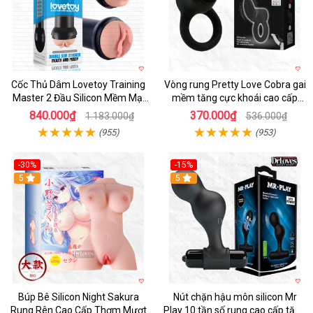
Cốc Thủ Dâm Lovetoy Training
Vòng rung Pretty Love Cobra gai
Master 2 Đầu Silicon Mềm Mại
mềm tăng cực khoái cao cấp
Tiện Lợi
chính hãng
840.000₫
370.000₫
1.183.000₫
536.000₫
(955)
(953)
-30%
-15%
Hot
5
Hot
5
Búp Bê Silicon Night Sakura
Nút chặn hậu môn silicon Mr
Rung Rên Cao Cấp Thơm Mượt
Play 10 tần số rung cao cấp tăng