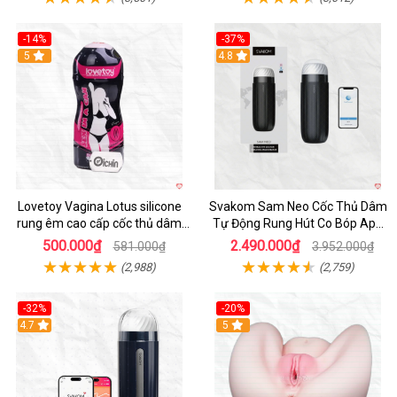
-14%
-37%
Hot
5
4.8
Lovetoy Vagina Lotus silicone
Svakom Sam Neo Cốc Thủ Dâm
rung êm cao cấp cốc thủ dâm
Tự Động Rung Hút Co Bóp App
nam
Điều Khiển
500.000₫
2.490.000₫
581.000₫
3.952.000₫
(2,988)
(2,759)
-32%
-20%
Hot
4.7
Hot
5