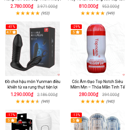
khoái cảm
2.780.000₫
810.000₫
3.971.000₫
953.000₫
(953)
(949)
-41%
-29%
Hot
4.7
5
Đồ chơi hậu môn Yunman điều
Cốc Âm Đạo Top Notch Siêu
khiển từ xa rung thụt tiện lợi
Mềm Mịn – Thỏa Mãn Tinh Tế
1.290.000₫
280.000₫
2.186.000₫
394.000₫
(949)
(940)
-17%
-13%
5
Hot
5