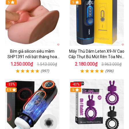
Hot
5
Hot
5
Bím giả silicon siêu mềm
Máy Thủ Dâm Leten X9-IV Cao
SHP1391 nổi bật thăng hoa
Cấp Thụt Bú Mút Rên Tỏa Nhiệt
hoàn hảo
Sạc Pin
1.250.000₫
2.180.000₫
1.543.000₫
3.963.000₫
(997)
(996)
-33%
-40%
Hot
4.9
5