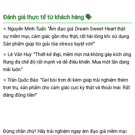
Âm
Đánh giá thực tế từ khách hàng 🗣️
đạo
giả
⭐ Nguyễn Minh Tuấn: "Âm đạo giả Dream Sweet Heart thật
Dream
sự mềm mại, cảm giác gần như thật, rất hài lòng khi sử dụng.
Sweet
Sản phẩm giúp tôi giải tỏa stress tuyệt vời!"
Heart
mềm
⭐ Lê Văn Huy: "Thiết kế đẹp, mềm mịn mà không gây kích ứng.
rung
Rung đa chế độ rất mạnh và dễ điều khiển. Mua một lần dùng
thật
mãi luôn."
chân
thật,
⭐ Trần Quốc Bảo: "Gel bôi trơn đi kèm giúp trải nghiệm thêm
kích
trơn tru, sản phẩm cho cảm giác cực kỳ thật và thoải mái. Rất
thích
đáng đồng tiền!"
Đừng chần chừ! Hãy trải nghiệm ngay âm đạo giả mềm mại