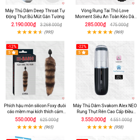
Máy Thủ Dâm Deep Throat Tự
Vòng Rung Tai Thỏ Love
Động Thụt Bú Mút Gắn Tường
Moment Siêu An Toàn Kéo Dài
Thời Gian
2.190.000₫
285.000₫
3.268.000₫
475.000₫
(995)
(969)
-12%
-22%
Hot
5
5
Phích hậu môn silicon Foxy đuôi
Máy Thủ Dâm Svakom Alex NEO
cáo mềm mại kích thích cảm
Rung Thụt Rên Cao Cấp Điều
giác mới
Khiển App
550.000₫
3.550.000₫
625.000₫
4.551.000₫
(965)
(958)