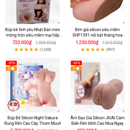
Búp bê tình yêu Nhật Bản mini
Bím giả silicon siêu mềm
mông tròn siêu mềm mại hấp
SHP1391 nổi bật thăng hoa
dẫn
hoàn hảo
720.000₫
1.250.000₫
1.059.000₫
1.543.000₫
(1,638)
(997)
-30%
-43%
Hot
5
5
Búp Bê Silicon Night Sakura
Âm Đạo Giả Silicon JIUAI Cảm
Rung Rên Cao Cấp Thơm Mượt
Biến Rên Đỉnh Cao Mua Ngay