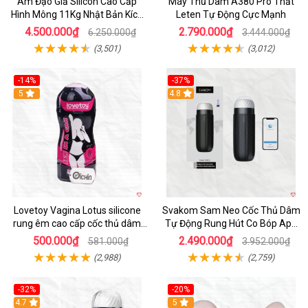
Âm Đạo Giả Silicon Cao Cấp
Máy Thủ Dâm A380 Pro Thắt
Hình Mông 11Kg Nhật Bản Kích
Leten Tự Động Cực Mạnh
Thước Như Thật
4.500.000₫
2.790.000₫
6.250.000₫
3.444.000₫
(3,501)
(3,012)
-14%
-37%
Hot
5
4.8
Lovetoy Vagina Lotus silicone
Svakom Sam Neo Cốc Thủ Dâm
rung êm cao cấp cốc thủ dâm
Tự Động Rung Hút Co Bóp App
nam
Điều Khiển
500.000₫
2.490.000₫
581.000₫
3.952.000₫
(2,988)
(2,759)
-32%
-20%
Hot
4.7
Hot
5