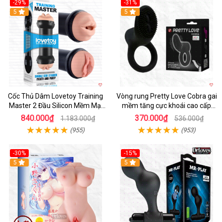
-29%
-31%
Hot
5
5
Cốc Thủ Dâm Lovetoy Training
Vòng rung Pretty Love Cobra gai
Master 2 Đầu Silicon Mềm Mại
mềm tăng cực khoái cao cấp
Tiện Lợi
chính hãng
840.000₫
370.000₫
1.183.000₫
536.000₫
(955)
(953)
-30%
-15%
Hot
5
Hot
5