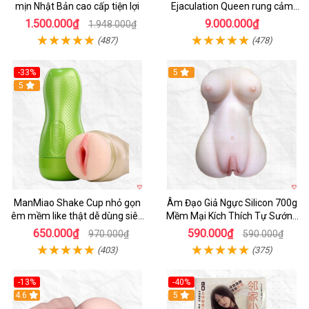
mịn Nhật Bản cao cấp tiện lợi
Ejaculation Queen rung cảm
biến sưởi ấm phun nước thông
1.500.000₫
9.000.000₫
1.948.000₫
minh
(487)
(478)
-33%
5
Hot
5
ManMiao Shake Cup nhỏ gọn
Âm Đạo Giả Ngực Silicon 700g
êm mềm like thật dễ dùng siêu
Mềm Mại Kích Thích Tự Sướng
hưng phấn
Nam
650.000₫
590.000₫
970.000₫
590.000₫
(403)
(375)
-13%
-40%
4.6
5