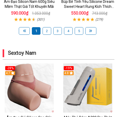
Âm Đạo Silicon Nam 600g Siêu
Búp Bê Tình Yêu Silicone Dream
Mềm Thật Giá Tốt Khuyến Mãi
Sweet Heart Rung Kích Thích
Mua
590.000₫
550.000₫
1.053.000₫
743.000₫
(301)
(279)
1
2
3
4
5
Sextoy Nam
-28%
-19%
4.7
Hot
4.8