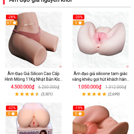
-28%
-20%
4.7
Hot
5
Âm Đạo Giả Silicon Cao Cấp
Âm đạo giả silicone tam giác
Hình Mông 11Kg Nhật Bản Kích
vàng khiêu gợi hút khách hàng
Thước Như Thật
nam
4.500.000₫
1.050.000₫
6.250.000₫
1.312.000₫
(3,501)
(2,699)
-32%
-19%
Hot
5
Hot
5