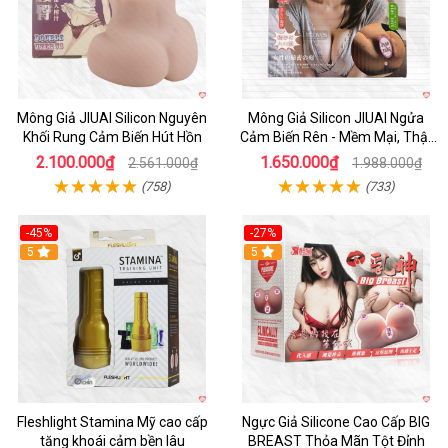
Mông Giả JIUAI Silicon Nguyên
Mông Giả Silicon JIUAI Ngửa
Khối Rung Cảm Biến Hút Hồn
Cảm Biến Rên - Mềm Mại, Thật
Như Thật
2.100.000₫
1.650.000₫
2.561.000₫
1.988.000₫
(758)
(733)
-45%
-27%
Hot
5
5
Fleshlight Stamina Mỹ cao cấp
Ngực Giả Silicone Cao Cấp BIG
tăng khoái cảm bền lâu
BREAST Thỏa Mãn Tột Đỉnh