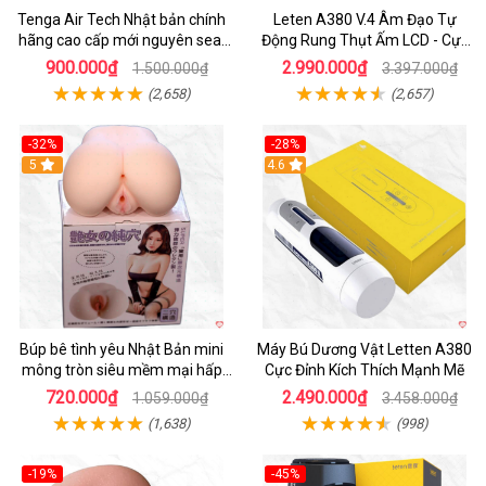
Tenga Air Tech Nhật bản chính
Leten A380 V.4 Âm Đạo Tự
hãng cao cấp mới nguyên seal
Động Rung Thụt Ấm LCD - Cực
giá tốt
Phê
900.000₫
2.990.000₫
1.500.000₫
3.397.000₫
(2,658)
(2,657)
-32%
-28%
Hot
5
Hot
4.6
Búp bê tình yêu Nhật Bản mini
Máy Bú Dương Vật Letten A380
mông tròn siêu mềm mại hấp
Cực Đỉnh Kích Thích Mạnh Mẽ
dẫn
720.000₫
2.490.000₫
1.059.000₫
3.458.000₫
(1,638)
(998)
-19%
-45%