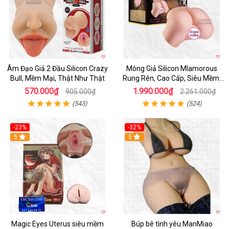
Âm Đạo Giả 2 Đầu Silicon Crazy
Mông Giả Silicon Mlamorous
Bull, Mềm Mại, Thật Như Thật
Rung Rên, Cao Cấp, Siêu Mềm,
Hót
570.000₫
1.990.000₫
905.000₫
2.261.000₫
(543)
(524)
-23%
-32%
Hot
5
5
Magic Eyes Uterus siêu mềm
Búp bê tình yêu ManMiao