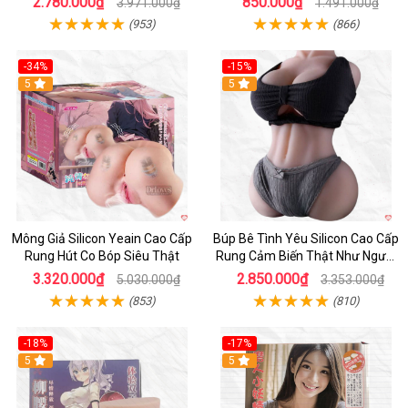
2.780.000₫
850.000₫
3.971.000₫
1.491.000₫
(953)
(866)
-34%
-15%
Hot
5
5
Mông Giả Silicon Yeain Cao Cấp
Búp Bê Tình Yêu Silicon Cao Cấp
Rung Hút Co Bóp Siêu Thật
Rung Cảm Biến Thật Như Người
Mua
3.320.000₫
2.850.000₫
5.030.000₫
3.353.000₫
(853)
(810)
-18%
-17%
5
Hot
5