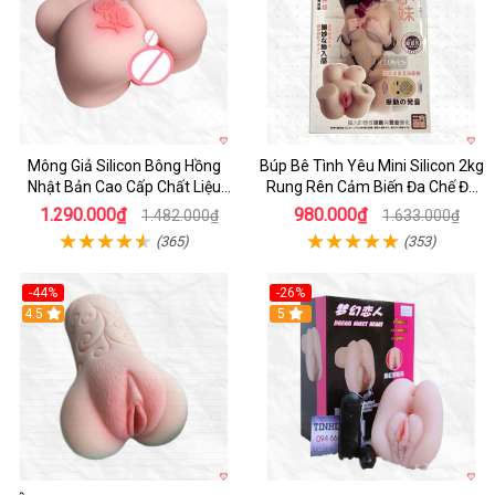
Mông Giả Silicon Bông Hồng
Búp Bê Tình Yêu Mini Silicon 2kg
Nhật Bản Cao Cấp Chất Liệu
Rung Rên Cảm Biến Đa Chế Độ
Mềm Mại
Sành Điệu
1.290.000₫
980.000₫
1.482.000₫
1.633.000₫
(365)
(353)
-44%
-26%
4.5
Hot
5