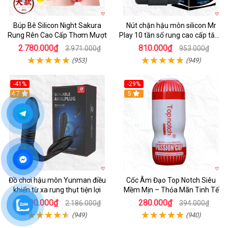
Búp Bê Silicon Night Sakura
Nút chặn hậu môn silicon Mr
Rung Rên Cao Cấp Thơm Mượt
Play 10 tần số rung cao cấp tăng
khoái cảm
2.780.000₫
810.000₫
3.971.000₫
953.000₫
(953)
(949)
-41%
-29%
Hot
4.7
5
Đồ chơi hậu môn Yunman điều
Cốc Âm Đạo Top Notch Siêu
khiển từ xa rung thụt tiện lợi
Mềm Mịn – Thỏa Mãn Tinh Tế
1.290.000₫
280.000₫
2.186.000₫
394.000₫
(949)
(940)