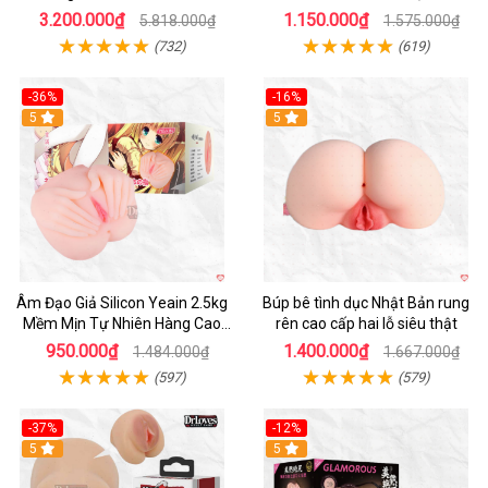
3.200.000₫
1.150.000₫
5.818.000₫
1.575.000₫
(732)
(619)
-36%
-16%
Hot
5
Hot
5
Âm Đạo Giả Silicon Yeain 2.5kg
Búp bê tình dục Nhật Bản rung
Mềm Mịn Tự Nhiên Hàng Cao
rên cao cấp hai lỗ siêu thật
Cấp
950.000₫
1.400.000₫
1.484.000₫
1.667.000₫
(597)
(579)
-37%
-12%
Hot
5
Hot
5