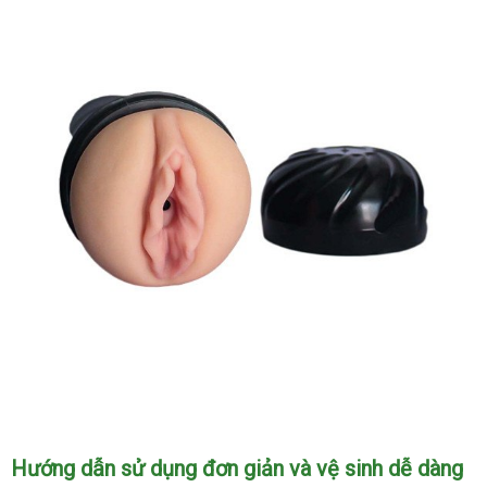
Giả
Đèn
Pin
Magical
Kiss
7
Chế
Độ
Rung
Kích
Thích
Mạnh
Mẽ
Âm
Hướng dẫn sử dụng đơn giản và vệ sinh dễ dàng
Đạo