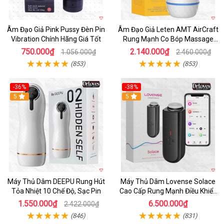
Âm Đạo Giả Pink Pussy Đèn Pin
Âm Đạo Giả Leten AMT AirCraft
Vibration Chính Hãng Giá Tốt
Rung Mạnh Co Bóp Massage
Êm Ái
750.000₫
2.140.000₫
1.056.000₫
2.460.000₫
(853)
(853)
-36%
-38%
Hot
5
Hot
5
Máy Thủ Dâm DEEPU Rung Hút
Máy Thủ Dâm Lovense Solace
Tỏa Nhiệt 10 Chế Độ, Sạc Pin
Cao Cấp Rung Mạnh Điều Khiển
App
1.550.000₫
6.500.000₫
2.422.000₫
(846)
(831)