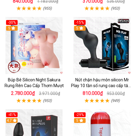
840.000₫
370.000₫
1.183.000₫
536.000₫
(955)
(953)
-30%
-15%
Hot
5
Hot
5
Búp Bê Silicon Night Sakura
Nút chặn hậu môn silicon Mr
Rung Rên Cao Cấp Thơm Mượt
Play 10 tần số rung cao cấp tăng
khoái cảm
2.780.000₫
810.000₫
3.971.000₫
953.000₫
(953)
(949)
-41%
-29%
Hot
4.7
5