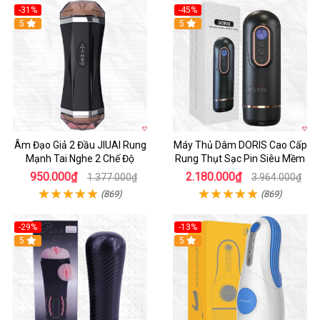
-31%
-45%
5
Hot
5
Âm Đạo Giả 2 Đầu JIUAI Rung
Máy Thủ Dâm DORIS Cao Cấp
Mạnh Tai Nghe 2 Chế Độ
Rung Thụt Sạc Pin Siêu Mềm
950.000₫
2.180.000₫
1.377.000₫
3.964.000₫
(869)
(869)
-29%
-13%
5
5