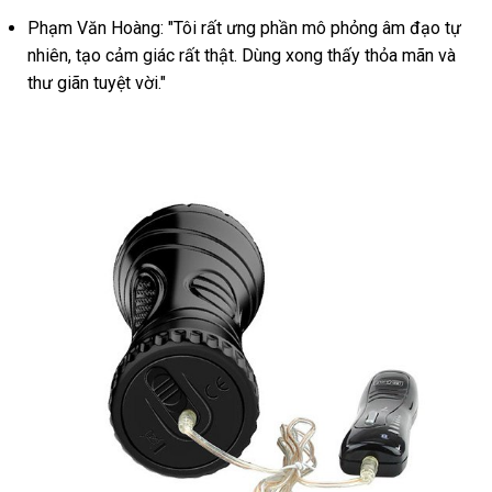
Độ
Rung
Phạm Văn Hoàng: "Tôi rất ưng phần mô phỏng âm đạo tự
Kích
nhiên, tạo cảm giác rất thật. Dùng xong thấy thỏa mãn và
Thích
thư giãn tuyệt vời."
Mạnh
Mẽ