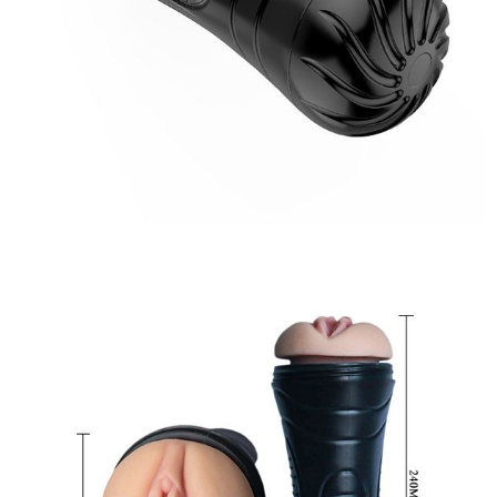
Âm
Đạo
Giả
Đèn
Pin
Magical
Kiss
7
Chế
Độ