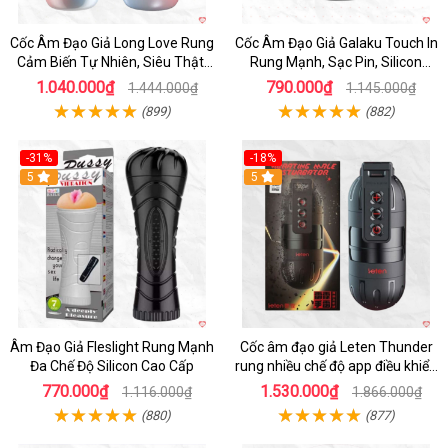
Cốc Âm Đạo Giả Long Love Rung
Cốc Âm Đạo Giả Galaku Touch In
Cảm Biến Tự Nhiên, Siêu Thật,
Rung Mạnh, Sạc Pin, Silicon
Sướng
Mềm
1.040.000₫
790.000₫
1.444.000₫
1.145.000₫
(899)
(882)
-31%
-18%
5
5
Âm Đạo Giả Fleslight Rung Mạnh
Cốc âm đạo giả Leten Thunder
Đa Chế Độ Silicon Cao Cấp
rung nhiều chế độ app điều khiển
tiện lợi
770.000₫
1.530.000₫
1.116.000₫
1.866.000₫
(880)
(877)