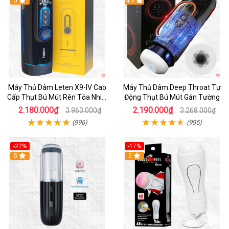
Hot
5
Hot
4.9
Máy Thủ Dâm Leten X9-IV Cao
Máy Thủ Dâm Deep Throat Tự
Cấp Thụt Bú Mút Rên Tỏa Nhiệt
Động Thụt Bú Mút Gắn Tường
Sạc Pin
2.180.000₫
2.190.000₫
3.963.000₫
3.268.000₫
(996)
(995)
-22%
-17%
5
5