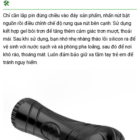
🛠️
Giả
Đèn
Chỉ cần lắp pin đúng chiều vào đáy sản phẩm, nhấn nút bật
Pin
nguồn rồi điều chỉnh chế độ rung qua nút bên cạnh. Sử dụng
Magical
kết hợp gel bôi trơn để tăng thêm cảm giác trơn mượt, thoải
Kiss
mái. Sau khi sử dụng, bạn nhớ nhẹ nhàng tháo lõi silicon ra để
7
Chế
vệ sinh với nước sạch và xà phòng pha loãng, sau đó để nơi
Độ
khô ráo, thoáng mát. Luôn đảm bảo giữ xa tầm tay trẻ em để
Rung
tránh nguy hiểm.
Kích
Thích
Mạnh
Mẽ