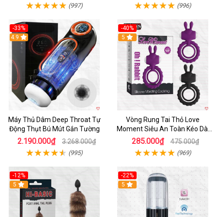
(997)
(996)
-33%
-40%
Hot
4.9
5
Máy Thủ Dâm Deep Throat Tự
Vòng Rung Tai Thỏ Love
Động Thụt Bú Mút Gắn Tường
Moment Siêu An Toàn Kéo Dài
Thời Gian
2.190.000₫
285.000₫
3.268.000₫
475.000₫
(995)
(969)
-12%
-22%
Hot
5
5