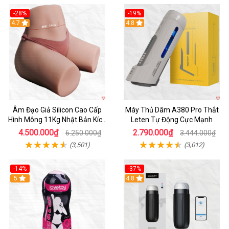
-28%
-19%
4.7
Hot
4.8
Âm Đạo Giả Silicon Cao Cấp
Máy Thủ Dâm A380 Pro Thắt
Hình Mông 11Kg Nhật Bản Kích
Leten Tự Động Cực Mạnh
Thước Như Thật
4.500.000₫
2.790.000₫
6.250.000₫
3.444.000₫
(3,501)
(3,012)
-14%
-37%
Hot
5
4.8