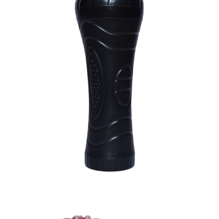
Âm
Đạo
Giả