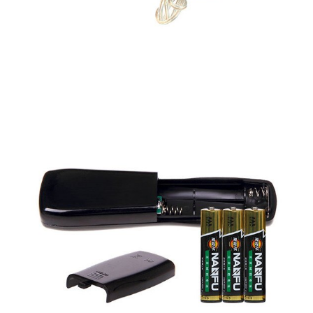
Âm
Đạo
Giả
Đèn
Pin
Magical
Kiss
7
Chế
Độ
Rung
Kích
Thích
Mạnh
Mẽ