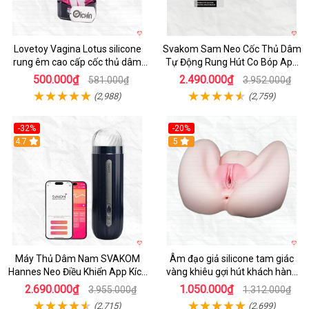
Lovetoy Vagina Lotus silicone
Svakom Sam Neo Cốc Thủ Dâm
rung êm cao cấp cốc thủ dâm
Tự Động Rung Hút Co Bóp App
nam
Điều Khiển
500.000₫
2.490.000₫
581.000₫
3.952.000₫
(2,988)
(2,759)
-32%
-20%
Hot
4.7
Hot
5
Máy Thủ Dâm Nam SVAKOM
Âm đạo giả silicone tam giác
Hannes Neo Điều Khiển App Kích
vàng khiêu gợi hút khách hàng
Thích
nam
2.690.000₫
1.050.000₫
3.955.000₫
1.312.000₫
(2,715)
(2,699)