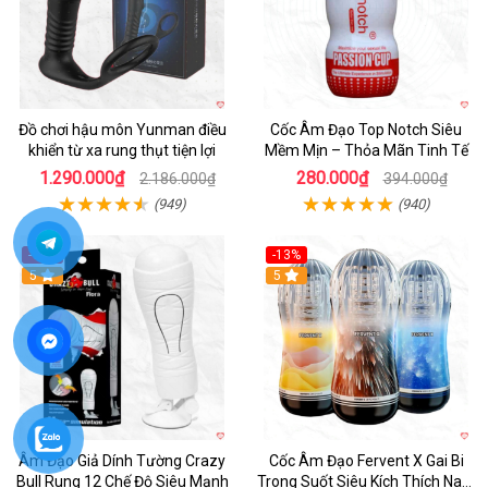
Đồ chơi hậu môn Yunman điều
Cốc Âm Đạo Top Notch Siêu
khiển từ xa rung thụt tiện lợi
Mềm Mịn – Thỏa Mãn Tinh Tế
1.290.000₫
280.000₫
2.186.000₫
394.000₫
(949)
(940)
-17%
-13%
5
Hot
5
Âm Đạo Giả Dính Tường Crazy
Cốc Âm Đạo Fervent X Gai Bi
Bull Rung 12 Chế Độ Siêu Mạnh
Trong Suốt Siêu Kích Thích Nam