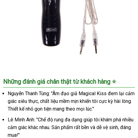
Rung
Kích
Thích
Mạnh
Mẽ
Âm
Những đánh giá chân thật từ khách hàng ⭐
Đạo
Giả
Nguyễn Thanh Tùng: "Âm đạo giả Magical Kiss đem lại cảm
Đèn
giác siêu thực, chất liệu mềm mịn khiến tôi cực kỳ hài lòng.
Pin
Thiết kế nhỏ gọn tiện mang theo mọi lúc."
Magical
Kiss
Lê Minh Anh: "Chế độ rung đa dạng giúp tôi khám phá nhiều
7
cảm giác khác nhau. Sản phẩm rất bền và dễ vệ sinh, đáng
Chế
mua!"