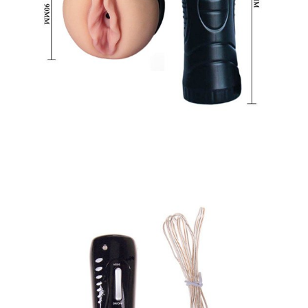
Rung
Kích
Thích
Mạnh
Mẽ
Âm
Đạo
Giả
Đèn
Pin
Magical
Kiss
7
Chế
Độ