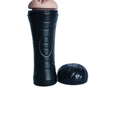
Đèn
Pin
Magical
Kiss
7
Chế
Độ
Rung
Kích
Thích
Mạnh
Mẽ
Âm
Đạo