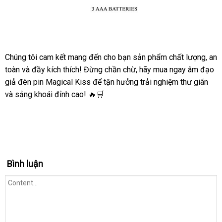
Chúng tôi cam kết mang đến cho bạn sản phẩm chất lượng, an
Âm
toàn và đầy kích thích! Đừng chần chừ, hãy mua ngay âm đạo
Đạo
Giả
giả đèn pin Magical Kiss để tận hưởng trải nghiệm thư giãn
Đèn
và sảng khoái đỉnh cao! 🔥🛒
Pin
Magical
Kiss
7
Chế
Độ
Bình luận
Rung
Kích
Thích
Mạnh
Mẽ