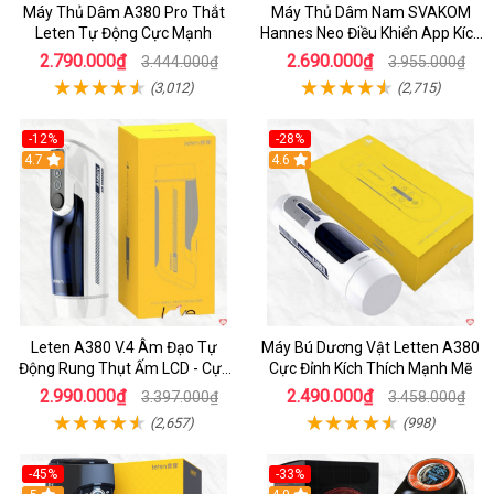
Máy Thủ Dâm A380 Pro Thắt
Máy Thủ Dâm Nam SVAKOM
Leten Tự Động Cực Mạnh
Hannes Neo Điều Khiển App Kích
Thích
2.790.000₫
2.690.000₫
3.444.000₫
3.955.000₫
(3,012)
(2,715)
-12%
-28%
Hot
4.7
Hot
4.6
Leten A380 V.4 Âm Đạo Tự
Máy Bú Dương Vật Letten A380
Động Rung Thụt Ấm LCD - Cực
Cực Đỉnh Kích Thích Mạnh Mẽ
Phê
2.990.000₫
2.490.000₫
3.397.000₫
3.458.000₫
(2,657)
(998)
-45%
-33%