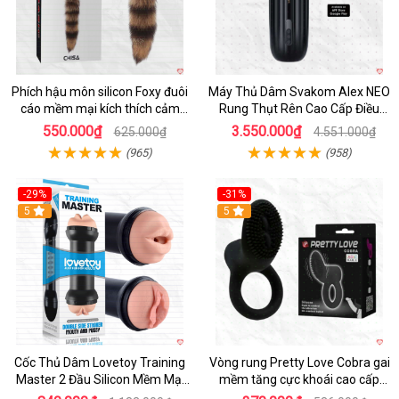
Phích hậu môn silicon Foxy đuôi
Máy Thủ Dâm Svakom Alex NEO
cáo mềm mại kích thích cảm
Rung Thụt Rên Cao Cấp Điều
giác mới
Khiển App
550.000₫
3.550.000₫
625.000₫
4.551.000₫
(965)
(958)
-29%
-31%
Hot
5
5
Cốc Thủ Dâm Lovetoy Training
Vòng rung Pretty Love Cobra gai
Master 2 Đầu Silicon Mềm Mại
mềm tăng cực khoái cao cấp
Tiện Lợi
chính hãng