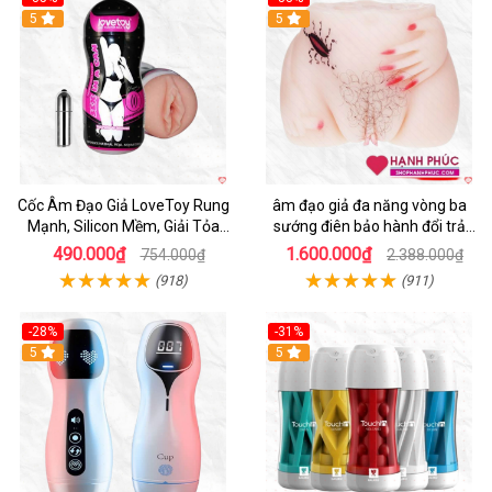
5
5
Cốc Âm Đạo Giả LoveToy Rung
âm đạo giả đa năng vòng ba
Mạnh, Silicon Mềm, Giải Tỏa
sướng điên bảo hành đổi trả
Sinh Lý
nhanh
490.000₫
1.600.000₫
754.000₫
2.388.000₫
(918)
(911)
-28%
-31%
5
Hot
5