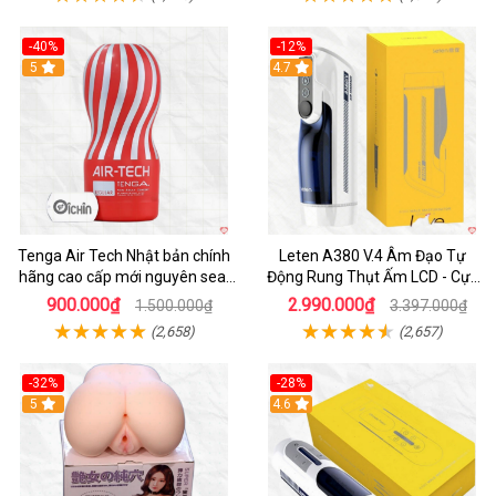
-40%
-12%
Hot
5
Hot
4.7
Tenga Air Tech Nhật bản chính
Leten A380 V.4 Âm Đạo Tự
hãng cao cấp mới nguyên seal
Động Rung Thụt Ấm LCD - Cực
giá tốt
Phê
900.000₫
2.990.000₫
1.500.000₫
3.397.000₫
(2,658)
(2,657)
-32%
-28%
Hot
5
Hot
4.6