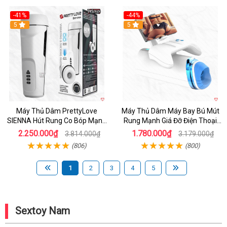
-41%
-44%
Hot
5
Hot
5
Máy Thủ Dâm PrettyLove
Máy Thủ Dâm Máy Bay Bú Mút
SIENNA Hút Rung Co Bóp Mạnh
Rung Mạnh Giá Đỡ Điện Thoại
Mẽ Nam
Chính Hãng
2.250.000₫
1.780.000₫
3.814.000₫
3.179.000₫
(806)
(800)
1
2
3
4
5
Sextoy Nam