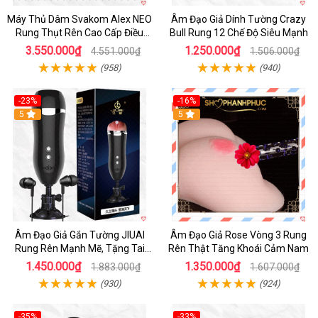
Máy Thủ Dâm Svakom Alex NEO
Âm Đạo Giả Dính Tường Crazy
Rung Thụt Rên Cao Cấp Điều
Bull Rung 12 Chế Độ Siêu Mạnh
Khiển App
3.550.000₫
1.250.000₫
4.551.000₫
1.506.000₫
(958)
(940)
-23%
-16%
5
5
Âm Đạo Giả Gắn Tường JIUAI
Âm Đạo Giả Rose Vòng 3 Rung
Rung Rên Mạnh Mẽ, Tặng Tai
Rên Thật Tăng Khoái Cảm Nam
Nghe
1.450.000₫
1.350.000₫
1.883.000₫
1.607.000₫
(930)
(924)
-35%
-33%