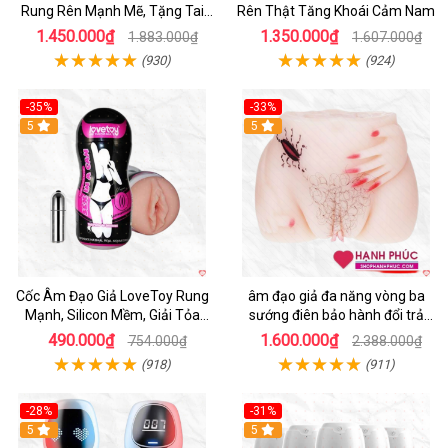
Rung Rên Mạnh Mẽ, Tặng Tai
Rên Thật Tăng Khoái Cảm Nam
Nghe
1.450.000₫
1.350.000₫
1.883.000₫
1.607.000₫
(930)
(924)
-35%
-33%
5
5
Cốc Âm Đạo Giả LoveToy Rung
âm đạo giả đa năng vòng ba
Mạnh, Silicon Mềm, Giải Tỏa
sướng điên bảo hành đổi trả
Sinh Lý
nhanh
490.000₫
1.600.000₫
754.000₫
2.388.000₫
(918)
(911)
-28%
-31%
5
Hot
5