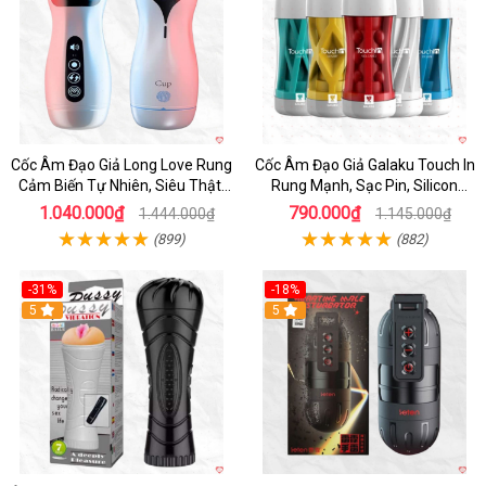
Cốc Âm Đạo Giả Long Love Rung
Cốc Âm Đạo Giả Galaku Touch In
Cảm Biến Tự Nhiên, Siêu Thật,
Rung Mạnh, Sạc Pin, Silicon
Sướng
Mềm
1.040.000₫
790.000₫
1.444.000₫
1.145.000₫
(899)
(882)
-31%
-18%
5
5