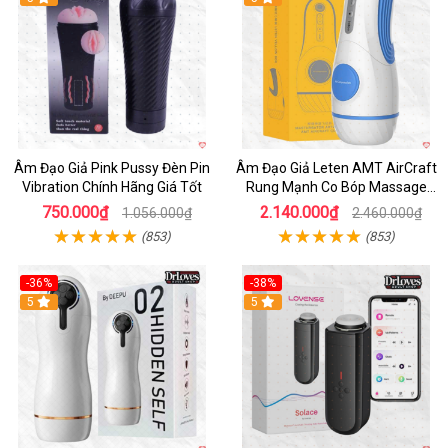
Âm Đạo Giả Pink Pussy Đèn Pin
Âm Đạo Giả Leten AMT AirCraft
Vibration Chính Hãng Giá Tốt
Rung Mạnh Co Bóp Massage
Êm Ái
750.000₫
2.140.000₫
1.056.000₫
2.460.000₫
(853)
(853)
-36%
-38%
Hot
5
Hot
5