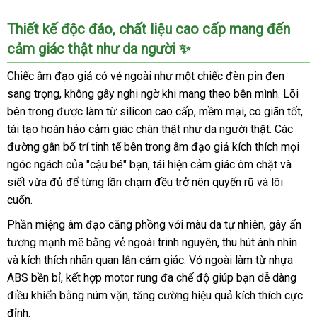
Thiết kế độc đáo, chất liệu cao cấp mang đến
cảm giác thật như da người ✨
Chiếc âm đạo giả có vẻ ngoài như một chiếc đèn pin đen
sang trọng, không gây nghi ngờ khi mang theo bên mình. Lõi
bên trong được làm từ silicon cao cấp, mềm mại, co giãn tốt,
tái tạo hoàn hảo cảm giác chân thật như da người thật. Các
đường gân bố trí tinh tế bên trong âm đạo giả kích thích mọi
ngóc ngách của "cậu bé" bạn, tái hiện cảm giác ôm chặt và
siết vừa đủ để từng lần chạm đều trở nên quyến rũ và lôi
cuốn.
Phần miệng âm đạo căng phồng với màu da tự nhiên, gây ấn
tượng mạnh mẽ bằng vẻ ngoài trinh nguyên, thu hút ánh nhìn
và kích thích nhãn quan lẫn cảm giác. Vỏ ngoài làm từ nhựa
ABS bền bỉ, kết hợp motor rung đa chế độ giúp bạn dễ dàng
điều khiển bằng núm vặn, tăng cường hiệu quả kích thích cực
đỉnh.