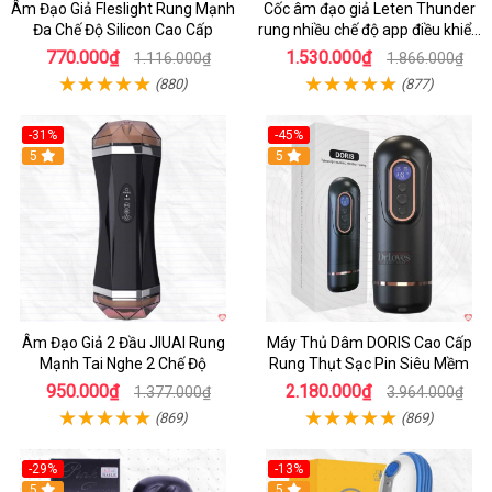
Âm Đạo Giả Fleslight Rung Mạnh
Cốc âm đạo giả Leten Thunder
Đa Chế Độ Silicon Cao Cấp
rung nhiều chế độ app điều khiển
tiện lợi
770.000₫
1.530.000₫
1.116.000₫
1.866.000₫
(880)
(877)
-31%
-45%
5
Hot
5
Âm Đạo Giả 2 Đầu JIUAI Rung
Máy Thủ Dâm DORIS Cao Cấp
Mạnh Tai Nghe 2 Chế Độ
Rung Thụt Sạc Pin Siêu Mềm
950.000₫
2.180.000₫
1.377.000₫
3.964.000₫
(869)
(869)
-29%
-13%
5
5