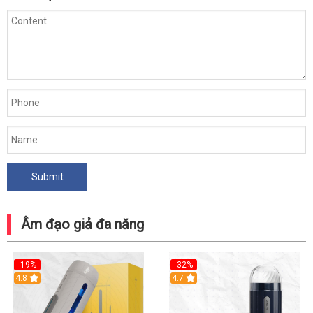
Âm đạo giả đa năng
-19%
-32%
Hot
4.8
Hot
4.7