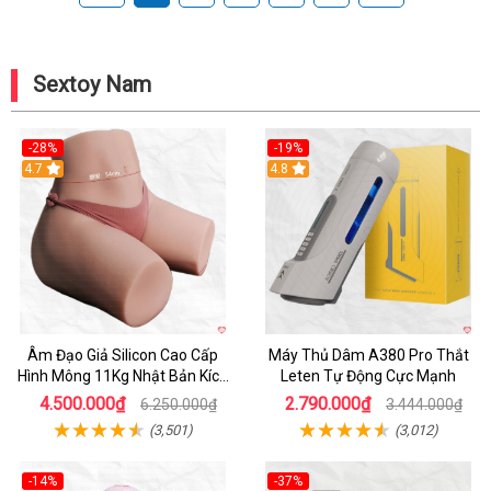
Sextoy Nam
-28%
-19%
4.7
Hot
4.8
Âm Đạo Giả Silicon Cao Cấp
Máy Thủ Dâm A380 Pro Thắt
Hình Mông 11Kg Nhật Bản Kích
Leten Tự Động Cực Mạnh
Thước Như Thật
4.500.000₫
2.790.000₫
6.250.000₫
3.444.000₫
(3,501)
(3,012)
-14%
-37%