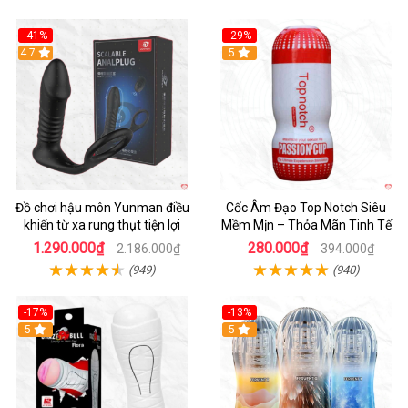
-41%
-29%
Hot
4.7
5
Đồ chơi hậu môn Yunman điều
Cốc Âm Đạo Top Notch Siêu
khiển từ xa rung thụt tiện lợi
Mềm Mịn – Thỏa Mãn Tinh Tế
1.290.000₫
280.000₫
2.186.000₫
394.000₫
(949)
(940)
-17%
-13%
5
Hot
5