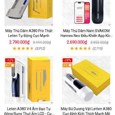
Máy Thủ Dâm A380 Pro Thắt
Máy Thủ Dâm Nam SVAKOM
Leten Tự Động Cực Mạnh
Hannes Neo Điều Khiển App Kích
Thích
2.790.000₫
2.690.000₫
3.444.000₫
3.955.000₫
(3,012)
(2,715)
-12%
-28%
Hot
4.7
Hot
4.6
Leten A380 V.4 Âm Đạo Tự
Máy Bú Dương Vật Letten A380
Động Rung Thụt Ấm LCD - Cực
Cực Đỉnh Kích Thích Mạnh Mẽ