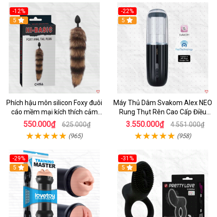
-12%
-22%
Hot
5
5
Phích hậu môn silicon Foxy đuôi
Máy Thủ Dâm Svakom Alex NEO
cáo mềm mại kích thích cảm
Rung Thụt Rên Cao Cấp Điều
giác mới
Khiển App
550.000₫
3.550.000₫
625.000₫
4.551.000₫
(965)
(958)
-29%
-31%
Hot
5
5