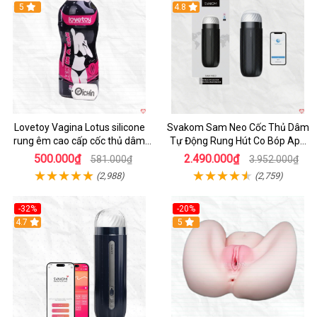
Hot
5
4.8
Lovetoy Vagina Lotus silicone
Svakom Sam Neo Cốc Thủ Dâm
rung êm cao cấp cốc thủ dâm
Tự Động Rung Hút Co Bóp App
nam
Điều Khiển
500.000₫
2.490.000₫
581.000₫
3.952.000₫
(2,988)
(2,759)
-32%
-20%
Hot
4.7
Hot
5