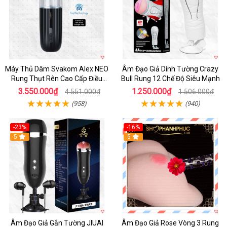
Máy Thủ Dâm Svakom Alex NEO
Âm Đạo Giả Dính Tường Crazy
Rung Thụt Rên Cao Cấp Điều
Bull Rung 12 Chế Độ Siêu Mạnh
Khiển App
3.550.000₫
1.250.000₫
4.551.000₫
1.506.000₫
(958)
(940)
-23%
-16%
5
5
Âm Đạo Giả Gắn Tường JIUAI
Âm Đạo Giả Rose Vòng 3 Rung