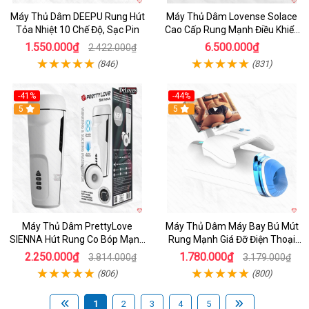
Máy Thủ Dâm DEEPU Rung Hút
Máy Thủ Dâm Lovense Solace
Tỏa Nhiệt 10 Chế Độ, Sạc Pin
Cao Cấp Rung Mạnh Điều Khiển
App
1.550.000₫
6.500.000₫
2.422.000₫
(846)
(831)
-41%
-44%
Hot
5
Hot
5
Máy Thủ Dâm PrettyLove
Máy Thủ Dâm Máy Bay Bú Mút
SIENNA Hút Rung Co Bóp Mạnh
Rung Mạnh Giá Đỡ Điện Thoại
Mẽ Nam
Chính Hãng
2.250.000₫
1.780.000₫
3.814.000₫
3.179.000₫
(806)
(800)
1
2
3
4
5