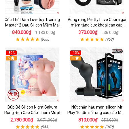
Cốc Thủ Dâm Lovetoy Training
Vòng rung Pretty Love Cobra gai
Master 2 Đầu Silicon Mềm Mại
mềm tăng cực khoái cao cấp
Tiện Lợi
chính hãng
840.000₫
370.000₫
1.183.000₫
536.000₫
(955)
(953)
-30%
-15%
Hot
5
Hot
5
Búp Bê Silicon Night Sakura
Nút chặn hậu môn silicon Mr
Rung Rên Cao Cấp Thơm Mượt
Play 10 tần số rung cao cấp tăng
khoái cảm
2.780.000₫
810.000₫
3.971.000₫
953.000₫
(953)
(949)