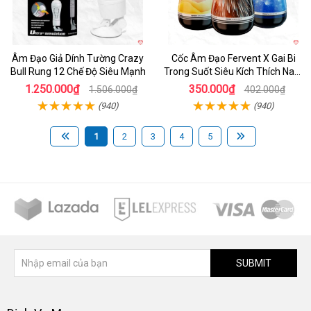
Âm Đạo Giả Dính Tường Crazy
Cốc Âm Đạo Fervent X Gai Bi
Bull Rung 12 Chế Độ Siêu Mạnh
Trong Suốt Siêu Kích Thích Nam
Giới
1.250.000₫
350.000₫
1.506.000₫
402.000₫
(940)
(940)
1
2
3
4
5
SUBMIT