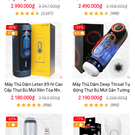
Phê
2.990.000₫
2.490.000₫
3.397.000₫
3.458.000₫
(2,657)
(998)
-45%
-33%
Hot
5
Hot
4.9
Máy Thủ Dâm Leten X9-IV Cao
Máy Thủ Dâm Deep Throat Tự
Cấp Thụt Bú Mút Rên Tỏa Nhiệt
Động Thụt Bú Mút Gắn Tường
Sạc Pin
2.180.000₫
2.190.000₫
3.963.000₫
3.268.000₫
(996)
(995)
-22%
-17%
5
5