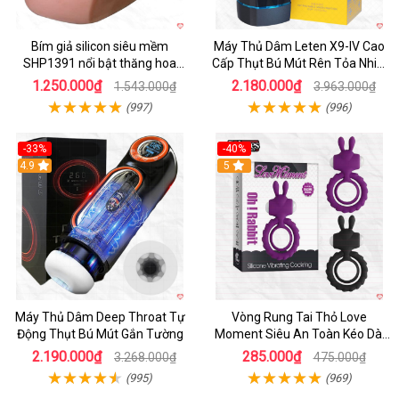
Bím giả silicon siêu mềm
Máy Thủ Dâm Leten X9-IV Cao
SHP1391 nổi bật thăng hoa
Cấp Thụt Bú Mút Rên Tỏa Nhiệt
hoàn hảo
Sạc Pin
1.250.000₫
2.180.000₫
1.543.000₫
3.963.000₫
(997)
(996)
-33%
-40%
Hot
4.9
5
Máy Thủ Dâm Deep Throat Tự
Vòng Rung Tai Thỏ Love
Động Thụt Bú Mút Gắn Tường
Moment Siêu An Toàn Kéo Dài
Thời Gian
2.190.000₫
285.000₫
3.268.000₫
475.000₫
(995)
(969)