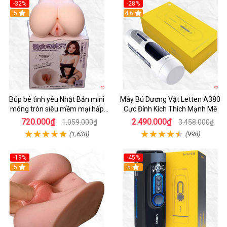
-32%
-28%
Hot
5
Hot
4.6
Búp bê tình yêu Nhật Bản mini
Máy Bú Dương Vật Letten A380
mông tròn siêu mềm mại hấp
Cực Đỉnh Kích Thích Mạnh Mẽ
dẫn
720.000₫
2.490.000₫
1.059.000₫
3.458.000₫
(1,638)
(998)
-19%
-45%
Hot
5
Hot
5