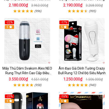
Sạc Pin
2.180.000₫
2.190.000₫
3.963.000₫
3.268.000₫
(996)
(995)
-22%
-17%
5
5
Máy Thủ Dâm Svakom Alex NEO
Âm Đạo Giả Dính Tường Crazy
Rung Thụt Rên Cao Cấp Điều
Bull Rung 12 Chế Độ Siêu Mạnh
Khiển App
3.550.000₫
1.250.000₫
4.551.000₫
1.506.000₫
(958)
(940)
-23%
-16%
5
5