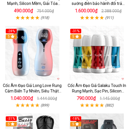
Mạnh, Silicon Mềm, Giải Tỏa
sướng điên bảo hành đổi trả
Sinh Lý
nhanh
490.000₫
1.600.000₫
754.000₫
2.388.000₫
(918)
(911)
-28%
-31%
5
Hot
5
Cốc Âm Đạo Giả Long Love Rung
Cốc Âm Đạo Giả Galaku Touch In
Cảm Biến Tự Nhiên, Siêu Thật,
Rung Mạnh, Sạc Pin, Silicon
Sướng
Mềm
1.040.000₫
790.000₫
1.444.000₫
1.145.000₫
(899)
(882)
-31%
-18%
5
5