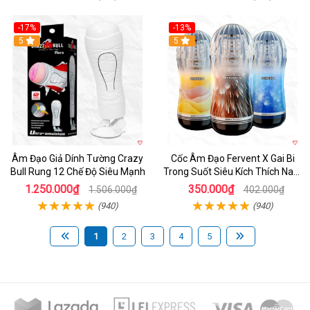
-17%
-13%
5
Hot
5
Âm Đạo Giả Dính Tường Crazy
Cốc Âm Đạo Fervent X Gai Bi
Bull Rung 12 Chế Độ Siêu Mạnh
Trong Suốt Siêu Kích Thích Nam
Giới
1.250.000₫
350.000₫
1.506.000₫
402.000₫
(940)
(940)
1
2
3
4
5