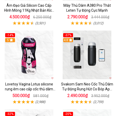
Âm Đạo Giả Silicon Cao Cấp
Máy Thủ Dâm A380 Pro Thắt
Hình Mông 11Kg Nhật Bản Kích
Leten Tự Động Cực Mạnh
Thước Như Thật
4.500.000₫
2.790.000₫
6.250.000₫
3.444.000₫
(3,501)
(3,012)
-14%
-37%
Hot
5
4.8
Lovetoy Vagina Lotus silicone
Svakom Sam Neo Cốc Thủ Dâm
rung êm cao cấp cốc thủ dâm
Tự Động Rung Hút Co Bóp App
nam
Điều Khiển
500.000₫
2.490.000₫
581.000₫
3.952.000₫
(2,988)
(2,759)
-32%
-20%