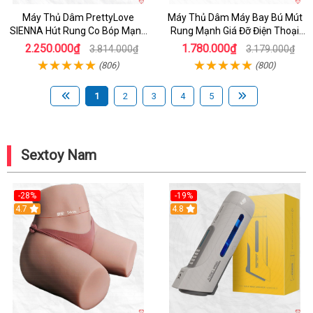
Máy Thủ Dâm PrettyLove
Máy Thủ Dâm Máy Bay Bú Mút
SIENNA Hút Rung Co Bóp Mạnh
Rung Mạnh Giá Đỡ Điện Thoại
Mẽ Nam
Chính Hãng
2.250.000₫
1.780.000₫
3.814.000₫
3.179.000₫
(806)
(800)
1
2
3
4
5
Sextoy Nam
-28%
-19%
4.7
Hot
4.8