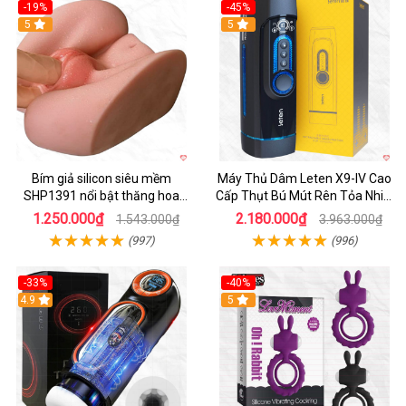
-19%
-45%
Hot
5
Hot
5
Bím giả silicon siêu mềm
Máy Thủ Dâm Leten X9-IV Cao
SHP1391 nổi bật thăng hoa
Cấp Thụt Bú Mút Rên Tỏa Nhiệt
hoàn hảo
Sạc Pin
1.250.000₫
2.180.000₫
1.543.000₫
3.963.000₫
(997)
(996)
-33%
-40%
Hot
4.9
5