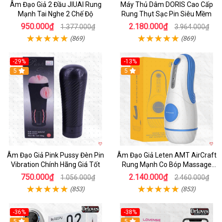
Âm Đạo Giả 2 Đầu JIUAI Rung
Máy Thủ Dâm DORIS Cao Cấp
Mạnh Tai Nghe 2 Chế Độ
Rung Thụt Sạc Pin Siêu Mềm
950.000₫
2.180.000₫
1.377.000₫
3.964.000₫
(869)
(869)
-29%
-13%
5
5
Âm Đạo Giả Pink Pussy Đèn Pin
Âm Đạo Giả Leten AMT AirCraft
Vibration Chính Hãng Giá Tốt
Rung Mạnh Co Bóp Massage
Êm Ái
750.000₫
2.140.000₫
1.056.000₫
2.460.000₫
(853)
(853)
-36%
-38%
Hot
5
Hot
5