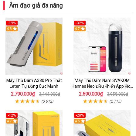
Âm đạo giả đa năng
-19%
-32%
Hot
4.8
Hot
4.7
Máy Thủ Dâm A380 Pro Thắt
Máy Thủ Dâm Nam SVAKOM
Leten Tự Động Cực Mạnh
Hannes Neo Điều Khiển App Kích
Thích
2.790.000₫
2.690.000₫
3.444.000₫
3.955.000₫
(3,012)
(2,715)
-12%
-28%
Hot
4.7
Hot
4.6