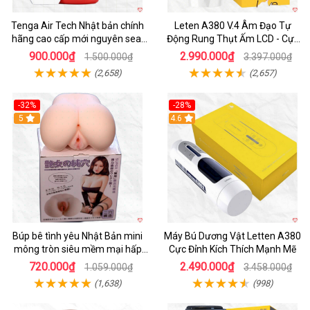
Tenga Air Tech Nhật bản chính
Leten A380 V.4 Âm Đạo Tự
hãng cao cấp mới nguyên seal
Động Rung Thụt Ấm LCD - Cực
giá tốt
Phê
900.000₫
2.990.000₫
1.500.000₫
3.397.000₫
(2,658)
(2,657)
-32%
-28%
Hot
5
Hot
4.6
Búp bê tình yêu Nhật Bản mini
Máy Bú Dương Vật Letten A380
mông tròn siêu mềm mại hấp
Cực Đỉnh Kích Thích Mạnh Mẽ
dẫn
720.000₫
2.490.000₫
1.059.000₫
3.458.000₫
(1,638)
(998)