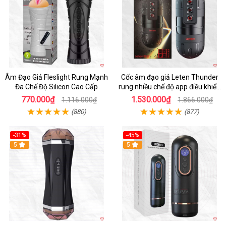
Âm Đạo Giả Fleslight Rung Mạnh
Cốc âm đạo giả Leten Thunder
Đa Chế Độ Silicon Cao Cấp
rung nhiều chế độ app điều khiển
tiện lợi
770.000₫
1.530.000₫
1.116.000₫
1.866.000₫
(880)
(877)
-31%
-45%
5
Hot
5