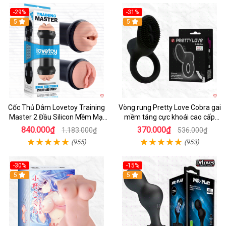
-29%
-31%
Hot
5
5
Cốc Thủ Dâm Lovetoy Training
Vòng rung Pretty Love Cobra gai
Master 2 Đầu Silicon Mềm Mại
mềm tăng cực khoái cao cấp
Tiện Lợi
chính hãng
840.000₫
370.000₫
1.183.000₫
536.000₫
(955)
(953)
-30%
-15%
Hot
5
Hot
5