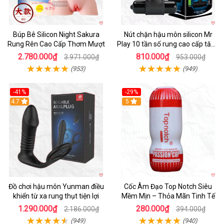
Búp Bê Silicon Night Sakura
Nút chặn hậu môn silicon Mr
Rung Rên Cao Cấp Thơm Mượt
Play 10 tần số rung cao cấp tăng
khoái cảm
2.780.000₫
810.000₫
3.971.000₫
953.000₫
(953)
(949)
-41%
-29%
Hot
4.7
5
Đồ chơi hậu môn Yunman điều
Cốc Âm Đạo Top Notch Siêu
khiển từ xa rung thụt tiện lợi
Mềm Mịn – Thỏa Mãn Tinh Tế
1.290.000₫
280.000₫
2.186.000₫
394.000₫
(949)
(940)