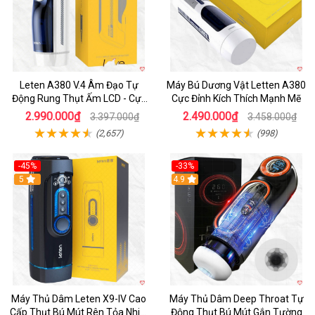
Leten A380 V.4 Âm Đạo Tự
Máy Bú Dương Vật Letten A380
Động Rung Thụt Ấm LCD - Cực
Cực Đỉnh Kích Thích Mạnh Mẽ
Phê
2.990.000₫
2.490.000₫
3.397.000₫
3.458.000₫
(2,657)
(998)
-45%
-33%
Hot
5
Hot
4.9
Máy Thủ Dâm Leten X9-IV Cao
Máy Thủ Dâm Deep Throat Tự
Cấp Thụt Bú Mút Rên Tỏa Nhiệt
Động Thụt Bú Mút Gắn Tường