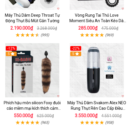
Máy Thủ Dâm Deep Throat Tự
Vòng Rung Tai Thỏ Love
Động Thụt Bú Mút Gắn Tường
Moment Siêu An Toàn Kéo Dài
Thời Gian
2.190.000₫
285.000₫
3.268.000₫
475.000₫
(995)
(969)
-12%
-22%
Hot
5
5
Phích hậu môn silicon Foxy đuôi
Máy Thủ Dâm Svakom Alex NEO
cáo mềm mại kích thích cảm
Rung Thụt Rên Cao Cấp Điều
giác mới
Khiển App
550.000₫
3.550.000₫
625.000₫
4.551.000₫
(965)
(958)