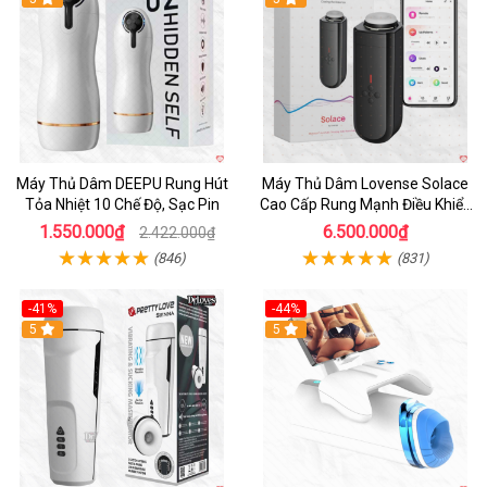
Máy Thủ Dâm DEEPU Rung Hút
Máy Thủ Dâm Lovense Solace
Tỏa Nhiệt 10 Chế Độ, Sạc Pin
Cao Cấp Rung Mạnh Điều Khiển
App
1.550.000₫
6.500.000₫
2.422.000₫
(846)
(831)
-41%
-44%
Hot
5
Hot
5