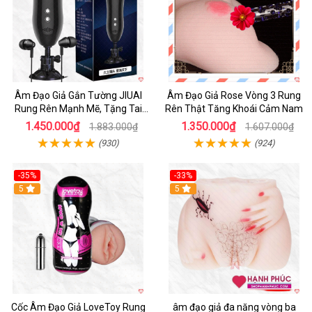
Âm Đạo Giả Gắn Tường JIUAI
Âm Đạo Giả Rose Vòng 3 Rung
Rung Rên Mạnh Mẽ, Tặng Tai
Rên Thật Tăng Khoái Cảm Nam
Nghe
1.450.000₫
1.350.000₫
1.883.000₫
1.607.000₫
(930)
(924)
-35%
-33%
5
5
Cốc Âm Đạo Giả LoveToy Rung
âm đạo giả đa năng vòng ba