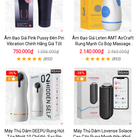
Âm Đạo Giả Pink Pussy Đèn Pin
Âm Đạo Giả Leten AMT AirCraft
Vibration Chính Hãng Giá Tốt
Rung Mạnh Co Bóp Massage
Êm Ái
750.000₫
2.140.000₫
1.056.000₫
2.460.000₫
(853)
(853)
-36%
-38%
Hot
5
Hot
5
Máy Thủ Dâm DEEPU Rung Hút
Máy Thủ Dâm Lovense Solace
Tỏa Nhiệt 10 Chế Độ, Sạc Pin
Cao Cấp Rung Mạnh Điều Khiển