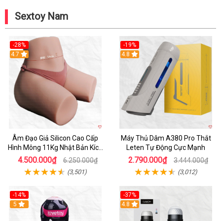
Sextoy Nam
-28%
-19%
4.7
Hot
4.8
Âm Đạo Giả Silicon Cao Cấp
Máy Thủ Dâm A380 Pro Thắt
Hình Mông 11Kg Nhật Bản Kích
Leten Tự Động Cực Mạnh
Thước Như Thật
4.500.000₫
2.790.000₫
6.250.000₫
3.444.000₫
(3,501)
(3,012)
-14%
-37%
Hot
5
4.8