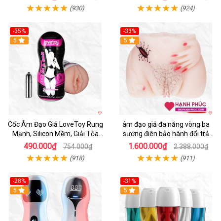
(930)
(924)
-35%
-33%
5
5
Cốc Âm Đạo Giả LoveToy Rung
âm đạo giả đa năng vòng ba
Mạnh, Silicon Mềm, Giải Tỏa
sướng điên bảo hành đổi trả
Sinh Lý
nhanh
490.000₫
1.600.000₫
754.000₫
2.388.000₫
(918)
(911)
-28%
-31%
5
Hot
5