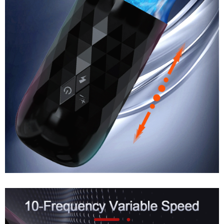
Âm
Đạo
Giả
Đa