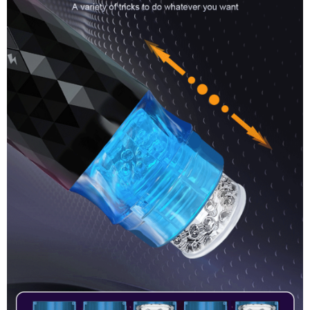
Năng
Rung
Thụt
Tự
Động
Kích
Thích
Cực
Mạnh