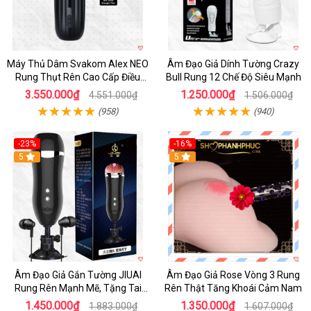
Máy Thủ Dâm Svakom Alex NEO
Âm Đạo Giả Dính Tường Crazy
Rung Thụt Rên Cao Cấp Điều
Bull Rung 12 Chế Độ Siêu Mạnh
Khiển App
3.550.000₫
1.250.000₫
4.551.000₫
1.506.000₫
(958)
(940)
-23%
-16%
5
5
Âm Đạo Giả Gắn Tường JIUAI
Âm Đạo Giả Rose Vòng 3 Rung
Rung Rên Mạnh Mẽ, Tặng Tai
Rên Thật Tăng Khoái Cảm Nam
Nghe
1.450.000₫
1.350.000₫
1.883.000₫
1.607.000₫