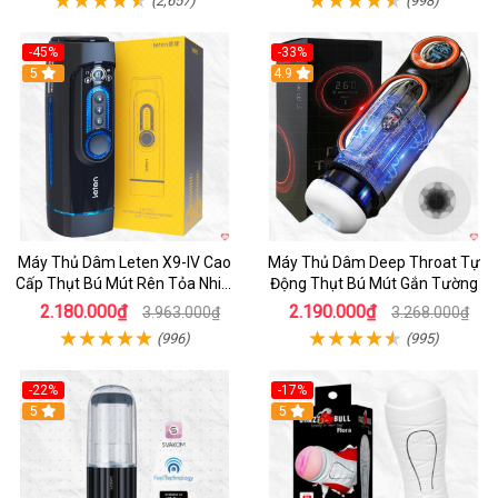
-45%
-33%
Hot
5
Hot
4.9
Máy Thủ Dâm Leten X9-IV Cao
Máy Thủ Dâm Deep Throat Tự
Cấp Thụt Bú Mút Rên Tỏa Nhiệt
Động Thụt Bú Mút Gắn Tường
Sạc Pin
2.180.000₫
2.190.000₫
3.963.000₫
3.268.000₫
(996)
(995)
-22%
-17%
5
5