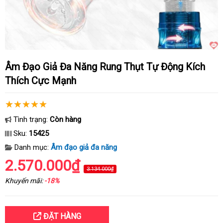
Âm Đạo Giả Đa Năng Rung Thụt Tự Động Kích
Thích Cực Mạnh
Tình trạng:
Còn hàng
Sku:
15425
Danh mục:
Âm đạo giả đa năng
2.570.000₫
3.134.000₫
Khuyến mãi:
-18%
ĐẶT HÀNG