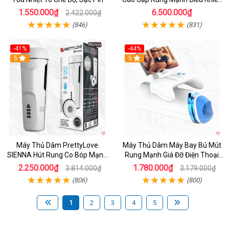
App
1.550.000₫
6.500.000₫
2.422.000₫
(846)
(831)
-41%
-44%
Hot
5
Hot
5
Máy Thủ Dâm PrettyLove
Máy Thủ Dâm Máy Bay Bú Mút
SIENNA Hút Rung Co Bóp Mạnh
Rung Mạnh Giá Đỡ Điện Thoại
Mẽ Nam
Chính Hãng
2.250.000₫
1.780.000₫
3.814.000₫
3.179.000₫
(806)
(800)
1
2
3
4
5