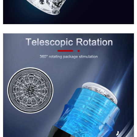
Âm
Đạo
Giả
Đa
Năng
Rung
Thụt
Tự
Động
Kích
Thích
Cực
Mạnh