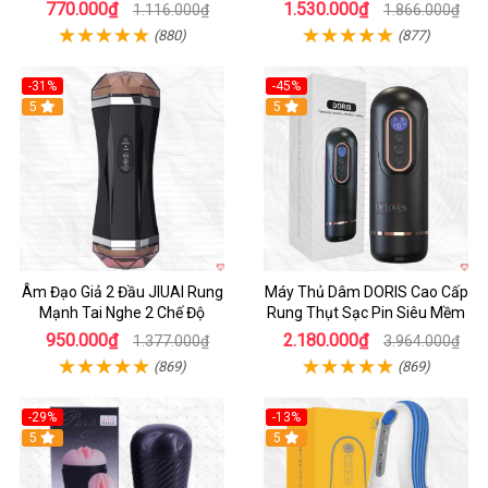
tiện lợi
770.000₫
1.530.000₫
1.116.000₫
1.866.000₫
(880)
(877)
-31%
-45%
5
Hot
5
Âm Đạo Giả 2 Đầu JIUAI Rung
Máy Thủ Dâm DORIS Cao Cấp
Mạnh Tai Nghe 2 Chế Độ
Rung Thụt Sạc Pin Siêu Mềm
950.000₫
2.180.000₫
1.377.000₫
3.964.000₫
(869)
(869)
-29%
-13%
5
5