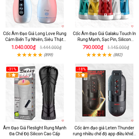
Cốc Âm Đạo Giả Long Love Rung
Cốc Âm Đạo Giả Galaku Touch In
Cảm Biến Tự Nhiên, Siêu Thật,
Rung Mạnh, Sạc Pin, Silicon
Sướng
Mềm
1.040.000₫
790.000₫
1.444.000₫
1.145.000₫
(899)
(882)
-31%
-18%
5
5
Âm Đạo Giả Fleslight Rung Mạnh
Cốc âm đạo giả Leten Thunder
Đa Chế Độ Silicon Cao Cấp
rung nhiều chế độ app điều khiển