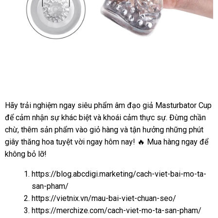
Âm
Đạo
Giả
Đa
Năng
Hãy trải nghiệm ngay siêu phẩm âm đạo giả Masturbator Cup
Rung
để cảm nhận sự khác biệt và khoái cảm thực sự. Đừng chần
Thụt
chừ, thêm sản phẩm vào giỏ hàng và tận hưởng những phút
Tự
giây thăng hoa tuyệt vời ngay hôm nay! 🔥 Mua hàng ngay để
Động
không bỏ lỡ!
Kích
Thích
https://blog.abcdigi.marketing/cach-viet-bai-mo-ta-
Cực
san-pham/
Mạnh
https://vietnix.vn/mau-bai-viet-chuan-seo/
https://merchize.com/cach-viet-mo-ta-san-pham/