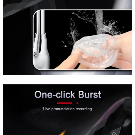
Âm
Đạo
Giả
Đa
Năng
Rung
Thụt
Tự