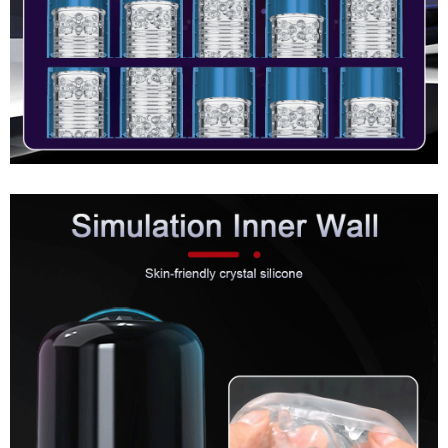
Âm
Đạo
Giả
Đa
Năng
Rung
Thụt
Tự
Động
Kích
Thích
Cực