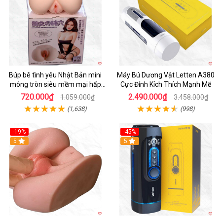
Búp bê tình yêu Nhật Bản mini
Máy Bú Dương Vật Letten A380
mông tròn siêu mềm mại hấp
Cực Đỉnh Kích Thích Mạnh Mẽ
dẫn
720.000₫
2.490.000₫
1.059.000₫
3.458.000₫
(1,638)
(998)
-19%
-45%
Hot
5
Hot
5