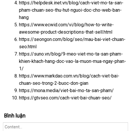
https://helpdesk.inet.vn/blog/cach-viet-mo-ta-san-
pham-chuan-seo-thu-hut-nguoi-doc-cho-web-ban-
hang
https://www.ecwid.com/vi/blog/how-to-write-
awesome-product-descriptions-that-sell.html
https://seongon.com/blog/seo/mau-bai-viet-chuan-
seo.html
https://suno.vn/blog/9-meo-viet-mo-ta-san-pham-
khien-khach-hang-doc-vao-la-muon-mua-ngay-phan-
1/
https://www.markdao.com.vn/blog/cach-viet-bai-
chuan-seo-trong-2-buoc-don-gian
https://mona.media/viet-bai-mo-ta-san-pham/
https://gtvseo.com/cach-viet-bai-chuan-seo/
Bình luận