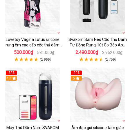
Lovetoy Vagina Lotus silicone
Svakom Sam Neo Cốc Thủ Dâm
rung êm cao cấp cốc thủ dâm
Tự Động Rung Hút Co Bóp App
nam
Điều Khiển
500.000₫
2.490.000₫
581.000₫
3.952.000₫
(2,988)
(2,759)
-32%
-20%
Hot
4.7
Hot
5
Máy Thủ Dâm Nam SVAKOM
Âm đạo giả silicone tam giác