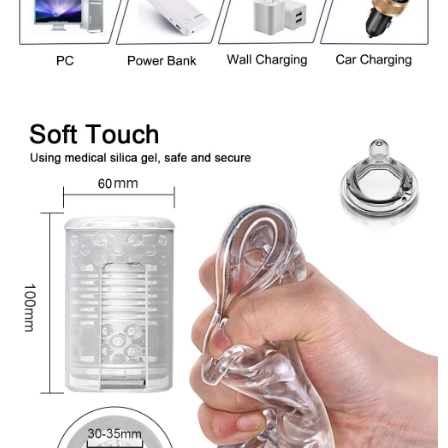
Âm
Đạo
Giả
Đa
Năng
Rung
Thụt
Tự
Động
Kích
Thích
Cực
Mạnh