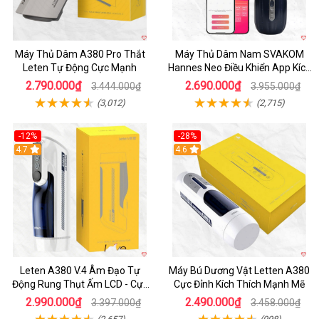
Máy Thủ Dâm A380 Pro Thắt
Máy Thủ Dâm Nam SVAKOM
Leten Tự Động Cực Mạnh
Hannes Neo Điều Khiển App Kích
Thích
2.790.000₫
2.690.000₫
3.444.000₫
3.955.000₫
(3,012)
(2,715)
-12%
-28%
Hot
4.7
Hot
4.6
Leten A380 V.4 Âm Đạo Tự
Máy Bú Dương Vật Letten A380
Động Rung Thụt Ấm LCD - Cực
Cực Đỉnh Kích Thích Mạnh Mẽ
Phê
2.990.000₫
2.490.000₫
3.397.000₫
3.458.000₫
(2,657)
(998)