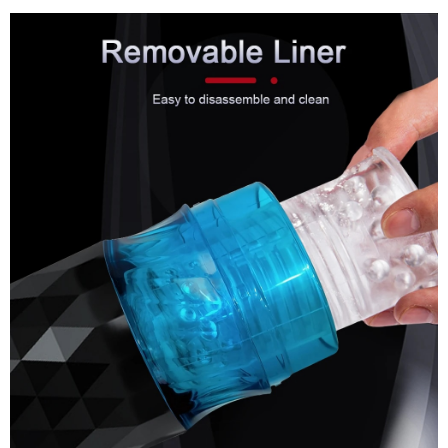
Âm
Đạo
Giả
Đa
Năng
Rung
Thụt
Tự
Động
Kích
Thích
Cực
Mạnh