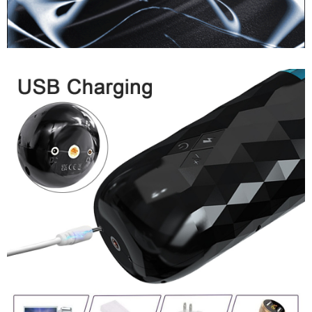
Âm
Đạo
Giả
Đa
Năng
Rung
Thụt
Tự
Động
Kích
Thích
Cực
Mạnh