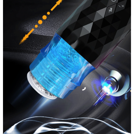
Động
Kích
Thích
Cực
Mạnh