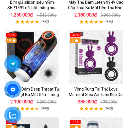
Bím giả silicon siêu mềm
Máy Thủ Dâm Leten X9-IV Cao
SHP1391 nổi bật thăng hoa
Cấp Thụt Bú Mút Rên Tỏa Nhiệt
hoàn hảo
Sạc Pin
1.250.000₫
2.180.000₫
1.543.000₫
3.963.000₫
(997)
(996)
-33%
-40%
Hot
4.9
5
Máy Thủ Dâm Deep Throat Tự
Vòng Rung Tai Thỏ Love
Động Thụt Bú Mút Gắn Tường
Moment Siêu An Toàn Kéo Dài
Thời Gian
2.190.000₫
285.000₫
3.268.000₫
475.000₫
(995)
(969)
-12%
-22%
Hot
5
5