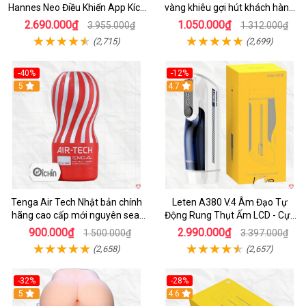
Hannes Neo Điều Khiển App Kích
vàng khiêu gợi hút khách hàng
Thích
nam
2.690.000₫
1.050.000₫
3.955.000₫
1.312.000₫
(2,715)
(2,699)
-40%
-12%
Hot
5
Hot
4.7
Tenga Air Tech Nhật bản chính
Leten A380 V.4 Âm Đạo Tự
hãng cao cấp mới nguyên seal
Động Rung Thụt Ấm LCD - Cực
giá tốt
Phê
900.000₫
2.990.000₫
1.500.000₫
3.397.000₫
(2,658)
(2,657)
-32%
-28%
Hot
5
Hot
4.6