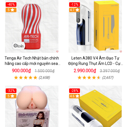
-40%
-12%
Hot
5
Hot
4.7
Tenga Air Tech Nhật bản chính
Leten A380 V.4 Âm Đạo Tự
hãng cao cấp mới nguyên seal
Động Rung Thụt Ấm LCD - Cực
giá tốt
Phê
900.000₫
2.990.000₫
1.500.000₫
3.397.000₫
(2,658)
(2,657)
-32%
-28%
Hot
5
Hot
4.6