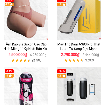
-28%
-19%
4.7
Hot
4.8
Âm Đạo Giả Silicon Cao Cấp
Máy Thủ Dâm A380 Pro Thắt
Hình Mông 11Kg Nhật Bản Kích
Leten Tự Động Cực Mạnh
Thước Như Thật
4.500.000₫
2.790.000₫
6.250.000₫
3.444.000₫
(3,501)
(3,012)
-14%
-37%
Hot
5
4.8