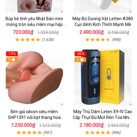
Búp bê tình yêu Nhật Bản mini
Máy Bú Dương Vật Letten A380
mông tròn siêu mềm mại hấp
Cực Đỉnh Kích Thích Mạnh Mẽ
dẫn
720.000₫
2.490.000₫
1.059.000₫
3.458.000₫
(1,638)
(998)
-19%
-45%
Hot
5
Hot
5
Bím giả silicon siêu mềm
Máy Thủ Dâm Leten X9-IV Cao
SHP1391 nổi bật thăng hoa
Cấp Thụt Bú Mút Rên Tỏa Nhiệt
hoàn hảo
Sạc Pin
1.250.000₫
2.180.000₫
1.543.000₫
3.963.000₫
(997)
(996)