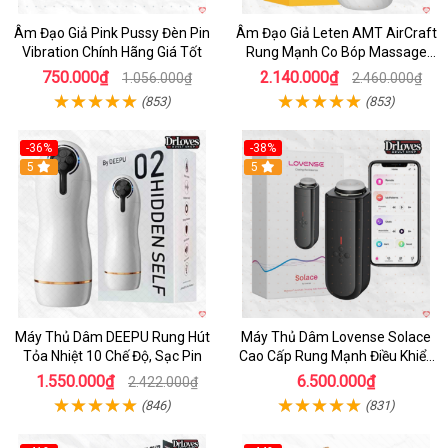
Âm Đạo Giả Pink Pussy Đèn Pin
Âm Đạo Giả Leten AMT AirCraft
Vibration Chính Hãng Giá Tốt
Rung Mạnh Co Bóp Massage
Êm Ái
750.000₫
2.140.000₫
1.056.000₫
2.460.000₫
(853)
(853)
-36%
-38%
Hot
5
Hot
5
Máy Thủ Dâm DEEPU Rung Hút
Máy Thủ Dâm Lovense Solace
Tỏa Nhiệt 10 Chế Độ, Sạc Pin
Cao Cấp Rung Mạnh Điều Khiển
App
1.550.000₫
6.500.000₫
2.422.000₫
(846)
(831)