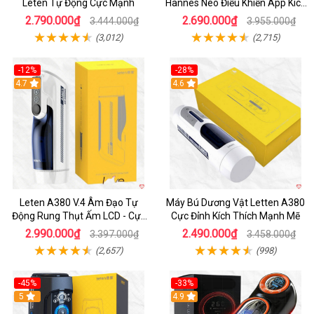
Leten Tự Động Cực Mạnh
Hannes Neo Điều Khiển App Kích
Thích
2.790.000₫
2.690.000₫
3.444.000₫
3.955.000₫
(3,012)
(2,715)
-12%
-28%
Hot
4.7
Hot
4.6
Leten A380 V.4 Âm Đạo Tự
Máy Bú Dương Vật Letten A380
Động Rung Thụt Ấm LCD - Cực
Cực Đỉnh Kích Thích Mạnh Mẽ
Phê
2.990.000₫
2.490.000₫
3.397.000₫
3.458.000₫
(2,657)
(998)
-45%
-33%
Hot
5
Hot
4.9