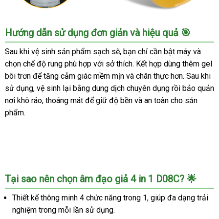
Âm
Hướng dẫn sử dụng đơn giản và hiệu quả 🎯
đạo
giả
Sau khi vệ sinh sản phẩm sạch sẽ, bạn chỉ cần bật máy và
D08C
chọn chế độ rung phù hợp với sở thích. Kết hợp dùng thêm gel
4
bôi trơn để tăng cảm giác mềm mịn và chân thực hơn. Sau khi
in
sử dụng, vệ sinh lại bằng dung dịch chuyên dụng rồi bảo quản
1
nơi khô ráo, thoáng mát để giữ độ bền và an toàn cho sản
rung
phẩm.
thụt
xoay
liếm
hút
tự
động
giá
Tại sao nên chọn âm đạo giả 4 in 1 D08C? 🌟
tốt
Thiết kế thông minh 4 chức năng trong 1, giúp đa dạng trải
nghiệm trong mỗi lần sử dụng.