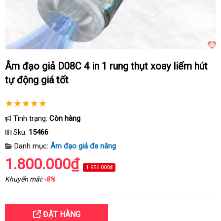
Âm đạo giả D08C 4 in 1 rung thụt xoay liếm hút
tự động giá tốt
Tình trạng:
Còn hàng
Sku:
15466
Danh mục:
Âm đạo giả đa năng
1.800.000₫
1.956.000₫
Khuyến mãi:
-8%
ĐẶT HÀNG