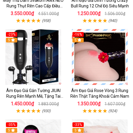
Máy Thủ Dâm Svakom Alex NEO
Âm Đạo Giả Dính Tường Crazy
Rung Thụt Rên Cao Cấp Điều
Bull Rung 12 Chế Độ Siêu Mạnh
Khiển App
3.550.000₫
1.250.000₫
4.551.000₫
1.506.000₫
(958)
(940)
-23%
-16%
5
5
Âm Đạo Giả Gắn Tường JIUAI
Âm Đạo Giả Rose Vòng 3 Rung
Rung Rên Mạnh Mẽ, Tặng Tai
Rên Thật Tăng Khoái Cảm Nam
Nghe
1.450.000₫
1.350.000₫
1.883.000₫
1.607.000₫
(930)
(924)
-35%
-33%
5
5