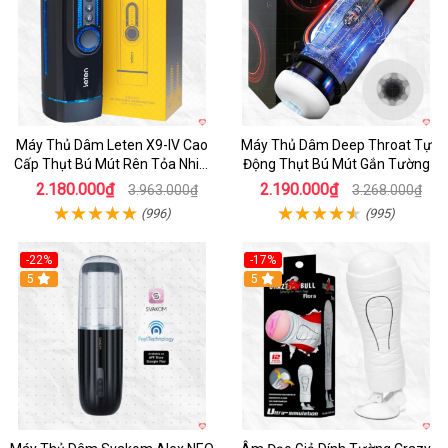
Máy Thủ Dâm Leten X9-IV Cao
Máy Thủ Dâm Deep Throat Tự
Cấp Thụt Bú Mút Rên Tỏa Nhiệt
Động Thụt Bú Mút Gắn Tường
Sạc Pin
2.180.000₫
2.190.000₫
3.963.000₫
3.268.000₫
(996)
(995)
-22%
-17%
5
5