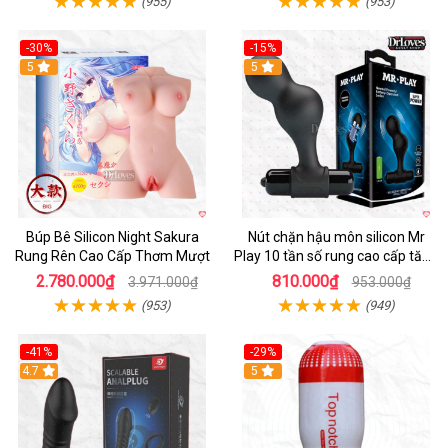
(955)
(953)
-30%
-15%
Hot
5
Hot
5
Búp Bê Silicon Night Sakura
Nút chặn hậu môn silicon Mr
Rung Rên Cao Cấp Thơm Mượt
Play 10 tần số rung cao cấp tăng
khoái cảm
2.780.000₫
810.000₫
3.971.000₫
953.000₫
(953)
(949)
-41%
-29%
Hot
4.7
5