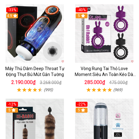
-33%
-40%
Hot
4.9
5
Máy Thủ Dâm Deep Throat Tự
Vòng Rung Tai Thỏ Love
Động Thụt Bú Mút Gắn Tường
Moment Siêu An Toàn Kéo Dài
Thời Gian
2.190.000₫
285.000₫
3.268.000₫
475.000₫
(995)
(969)
-12%
-22%
Hot
5
5