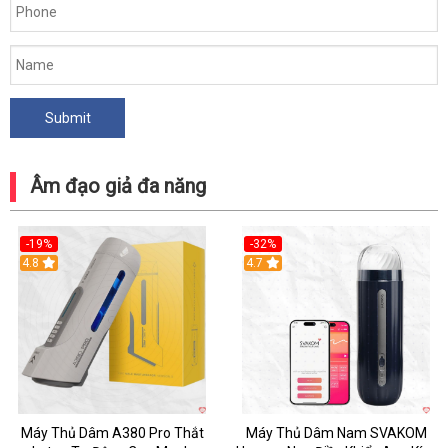
Âm đạo giả đa năng
-19%
-32%
Hot
4.8
Hot
4.7
Máy Thủ Dâm A380 Pro Thắt
Máy Thủ Dâm Nam SVAKOM