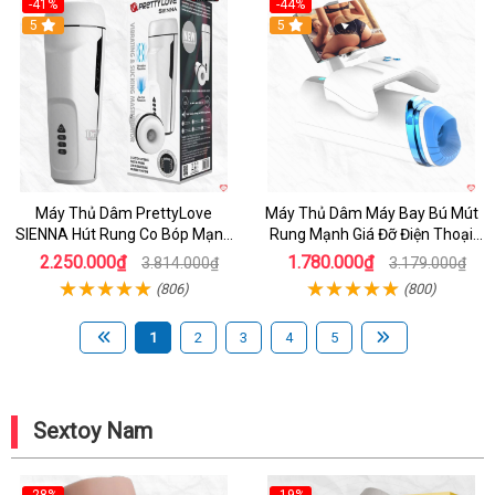
-41%
-44%
Hot
5
Hot
5
Máy Thủ Dâm PrettyLove
Máy Thủ Dâm Máy Bay Bú Mút
SIENNA Hút Rung Co Bóp Mạnh
Rung Mạnh Giá Đỡ Điện Thoại
Mẽ Nam
Chính Hãng
2.250.000₫
1.780.000₫
3.814.000₫
3.179.000₫
(806)
(800)
1
2
3
4
5
Sextoy Nam