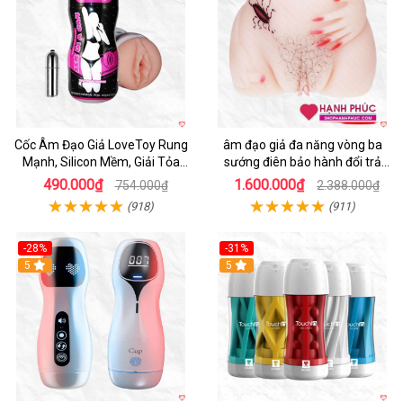
Cốc Âm Đạo Giả LoveToy Rung
âm đạo giả đa năng vòng ba
Mạnh, Silicon Mềm, Giải Tỏa
sướng điên bảo hành đổi trả
Sinh Lý
nhanh
490.000₫
1.600.000₫
754.000₫
2.388.000₫
(918)
(911)
-28%
-31%
5
Hot
5