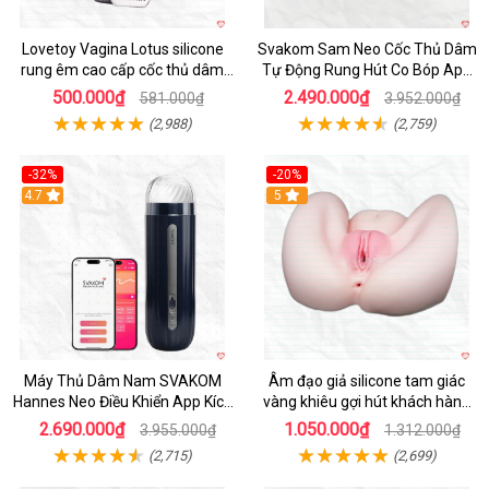
Lovetoy Vagina Lotus silicone
Svakom Sam Neo Cốc Thủ Dâm
rung êm cao cấp cốc thủ dâm
Tự Động Rung Hút Co Bóp App
nam
Điều Khiển
500.000₫
2.490.000₫
581.000₫
3.952.000₫
(2,988)
(2,759)
-32%
-20%
Hot
4.7
Hot
5
Máy Thủ Dâm Nam SVAKOM
Âm đạo giả silicone tam giác
Hannes Neo Điều Khiển App Kích
vàng khiêu gợi hút khách hàng
Thích
nam
2.690.000₫
1.050.000₫
3.955.000₫
1.312.000₫
(2,715)
(2,699)