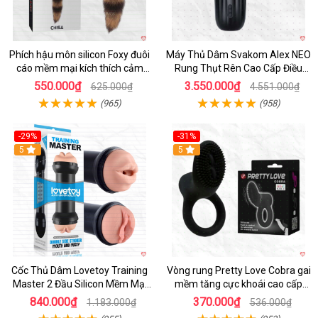
Phích hậu môn silicon Foxy đuôi
Máy Thủ Dâm Svakom Alex NEO
cáo mềm mại kích thích cảm
Rung Thụt Rên Cao Cấp Điều
giác mới
Khiển App
550.000₫
3.550.000₫
625.000₫
4.551.000₫
(965)
(958)
-29%
-31%
Hot
5
5
Cốc Thủ Dâm Lovetoy Training
Vòng rung Pretty Love Cobra gai
Master 2 Đầu Silicon Mềm Mại
mềm tăng cực khoái cao cấp
Tiện Lợi
chính hãng
840.000₫
370.000₫
1.183.000₫
536.000₫