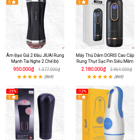
5
Hot
5
Âm Đạo Giả 2 Đầu JIUAI Rung
Máy Thủ Dâm DORIS Cao Cấp
Mạnh Tai Nghe 2 Chế Độ
Rung Thụt Sạc Pin Siêu Mềm
950.000₫
2.180.000₫
1.377.000₫
3.964.000₫
(869)
(869)
-29%
-13%
5
5