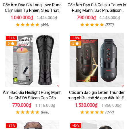
Cốc Âm Đạo Giả Long Love Rung
Cốc Âm Đạo Giả Galaku Touch In
Cảm Biến Tự Nhiên, Siêu Thật,
Rung Mạnh, Sạc Pin, Silicon
Sướng
Mềm
1.040.000₫
790.000₫
1.444.000₫
1.145.000₫
(899)
(882)
-31%
-18%
5
5
Âm Đạo Giả Fleslight Rung Mạnh
Cốc âm đạo giả Leten Thunder
Đa Chế Độ Silicon Cao Cấp
rung nhiều chế độ app điều khiển
tiện lợi
770.000₫
1.530.000₫
1.116.000₫
1.866.000₫
(880)
(877)
-31%
-45%