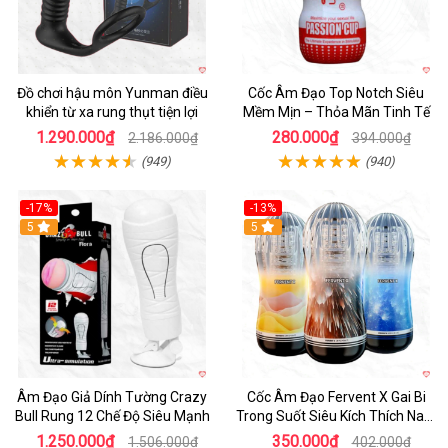
Đồ chơi hậu môn Yunman điều
Cốc Âm Đạo Top Notch Siêu
khiển từ xa rung thụt tiện lợi
Mềm Mịn – Thỏa Mãn Tinh Tế
1.290.000₫
280.000₫
2.186.000₫
394.000₫
(949)
(940)
-17%
-13%
5
Hot
5
Âm Đạo Giả Dính Tường Crazy
Cốc Âm Đạo Fervent X Gai Bi
Bull Rung 12 Chế Độ Siêu Mạnh
Trong Suốt Siêu Kích Thích Nam
Giới
1.250.000₫
350.000₫
1.506.000₫
402.000₫