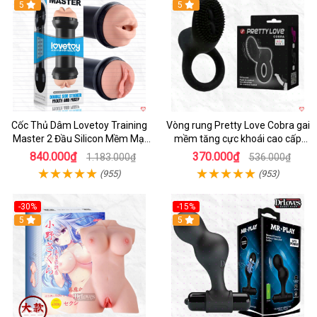
Hot
5
5
Cốc Thủ Dâm Lovetoy Training
Vòng rung Pretty Love Cobra gai
Master 2 Đầu Silicon Mềm Mại
mềm tăng cực khoái cao cấp
Tiện Lợi
chính hãng
840.000₫
370.000₫
1.183.000₫
536.000₫
(955)
(953)
-30%
-15%
Hot
5
Hot
5