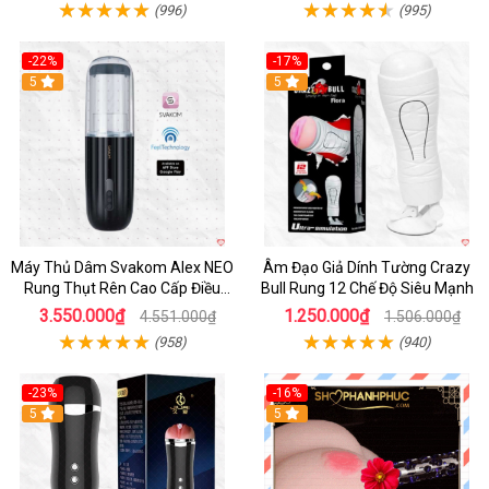
(996)
(995)
-22%
-17%
5
5
Máy Thủ Dâm Svakom Alex NEO
Âm Đạo Giả Dính Tường Crazy
Rung Thụt Rên Cao Cấp Điều
Bull Rung 12 Chế Độ Siêu Mạnh
Khiển App
3.550.000₫
1.250.000₫
4.551.000₫
1.506.000₫
(958)
(940)
-23%
-16%
5
5