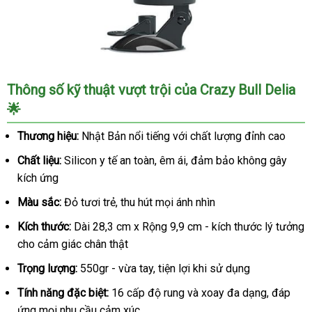
Âm
Thông số kỹ thuật vượt trội của Crazy Bull Delia
Đạo
🌟
Giả
Crazy
Thương hiệu:
Nhật Bản nổi tiếng với chất lượng đỉnh cao
Bull
Delia
Chất liệu:
Silicon y tế an toàn, êm ái, đảm bảo không gây
Rung
kích ứng
Xoay
Màu sắc:
Đỏ tươi trẻ, thu hút mọi ánh nhìn
SHP910
Kích
Kích thước:
Dài 28,3 cm x Rộng 9,9 cm - kích thước lý tưởng
Thích
cho cảm giác chân thật
Cực
Mạnh
Trọng lượng:
550gr - vừa tay, tiện lợi khi sử dụng
Tính năng đặc biệt:
16 cấp độ rung và xoay đa dạng, đáp
ứng mọi nhu cầu cảm xúc