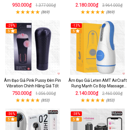
950.000₫
2.180.000₫
1.377.000₫
3.964.000₫
(869)
(869)
-29%
-13%
5
5
Âm Đạo Giả Pink Pussy Đèn Pin
Âm Đạo Giả Leten AMT AirCraft
Vibration Chính Hãng Giá Tốt
Rung Mạnh Co Bóp Massage
Êm Ái
750.000₫
2.140.000₫
1.056.000₫
2.460.000₫
(853)
(853)
-36%
-38%
Hot
5
Hot
5