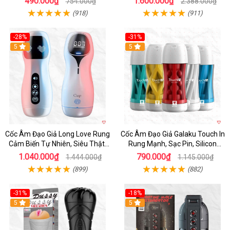
490.000₫
1.600.000₫
754.000₫
2.388.000₫
(918)
(911)
-28%
-31%
5
Hot
5
Cốc Âm Đạo Giả Long Love Rung
Cốc Âm Đạo Giả Galaku Touch In
Cảm Biến Tự Nhiên, Siêu Thật,
Rung Mạnh, Sạc Pin, Silicon
Sướng
Mềm
1.040.000₫
790.000₫
1.444.000₫
1.145.000₫
(899)
(882)
-31%
-18%
5
5