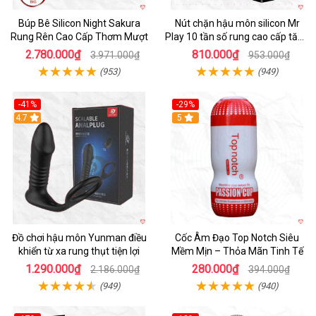
Búp Bê Silicon Night Sakura
Nút chặn hậu môn silicon Mr
Rung Rên Cao Cấp Thơm Mượt
Play 10 tần số rung cao cấp tăng
khoái cảm
2.780.000₫
810.000₫
3.971.000₫
953.000₫
(953)
(949)
-41%
-29%
Hot
4.7
5
Đồ chơi hậu môn Yunman điều
Cốc Âm Đạo Top Notch Siêu
khiển từ xa rung thụt tiện lợi
Mềm Mịn – Thỏa Mãn Tinh Tế
1.290.000₫
280.000₫
2.186.000₫
394.000₫
(949)
(940)