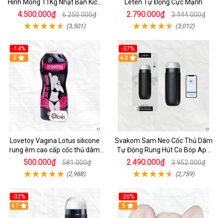
Hình Mông 11Kg Nhật Bản Kích
Leten Tự Động Cực Mạnh
Thước Như Thật
4.500.000₫
2.790.000₫
6.250.000₫
3.444.000₫
(3,501)
(3,012)
-14%
-37%
Hot
5
4.8
Lovetoy Vagina Lotus silicone
Svakom Sam Neo Cốc Thủ Dâm
rung êm cao cấp cốc thủ dâm
Tự Động Rung Hút Co Bóp App
nam
Điều Khiển
500.000₫
2.490.000₫
581.000₫
3.952.000₫
(2,988)
(2,759)
-32%
-20%
Hot
4.7
Hot
5