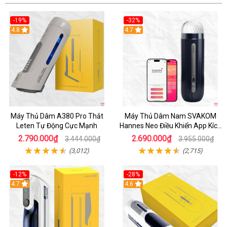
-19%
-32%
Hot
4.8
Hot
4.7
Máy Thủ Dâm A380 Pro Thắt
Máy Thủ Dâm Nam SVAKOM
Leten Tự Động Cực Mạnh
Hannes Neo Điều Khiển App Kích
Thích
2.790.000₫
2.690.000₫
3.444.000₫
3.955.000₫
(3,012)
(2,715)
-12%
-28%
Hot
4.7
Hot
4.6