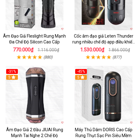
Âm Đạo Giả Fleslight Rung Mạnh
Cốc âm đạo giả Leten Thunder
Đa Chế Độ Silicon Cao Cấp
rung nhiều chế độ app điều khiển
tiện lợi
770.000₫
1.530.000₫
1.116.000₫
1.866.000₫
(880)
(877)
-31%
-45%
5
Hot
5
Âm Đạo Giả 2 Đầu JIUAI Rung
Máy Thủ Dâm DORIS Cao Cấp
Mạnh Tai Nghe 2 Chế Độ
Rung Thụt Sạc Pin Siêu Mềm