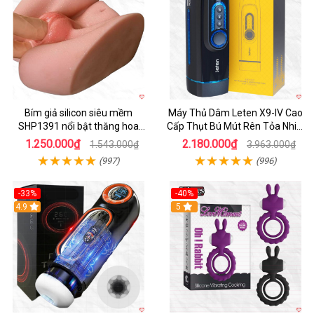
Bím giả silicon siêu mềm
Máy Thủ Dâm Leten X9-IV Cao
SHP1391 nổi bật thăng hoa
Cấp Thụt Bú Mút Rên Tỏa Nhiệt
hoàn hảo
Sạc Pin
1.250.000₫
2.180.000₫
1.543.000₫
3.963.000₫
(997)
(996)
-33%
-40%
Hot
4.9
5