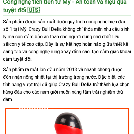
Công nghệ tiên tiến từ Mỹ - An toàn và hiệu quả
Đạo
tuyệt đối 🇺🇸
Giả
Crazy
Sản phẩm được sản xuất dưới quy trình công nghệ hiện đại
Bull
số 1 tại Mỹ. Crazy Bull Delia không chỉ thỏa mãn nhu cầu sinh
Delia
lý mà còn đảm bảo an toàn cho người dùng nhờ chất liệu
Rung
silicon y tế cao cấp. Đây là sự kết hợp hoàn hảo giữa thiết kế
Xoay
SHP910
sáng tạo và công nghệ rung xoay đỉnh cao, tạo cảm giác khoái
Kích
cảm tuyệt đối.
Thích
Sản phẩm ra mắt lần đầu năm 2013 và nhanh chóng được
Cực
đón nhận nồng nhiệt tại thị trường trong nước. Đặc biệt, các
Mạnh
tính năng vượt trội đã giúp Crazy Bull Delia trở thành lựa chọn
hàng đầu cho các nam giới muốn nâng tầm trải nghiệm thủ
dâm.