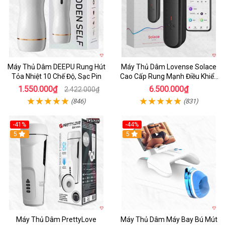
Máy Thủ Dâm DEEPU Rung Hút
Máy Thủ Dâm Lovense Solace
Tỏa Nhiệt 10 Chế Độ, Sạc Pin
Cao Cấp Rung Mạnh Điều Khiển
App
1.550.000₫
6.500.000₫
2.422.000₫
(846)
(831)
-41%
-44%
Hot
5
Hot
5
Máy Thủ Dâm PrettyLove
Máy Thủ Dâm Máy Bay Bú Mút