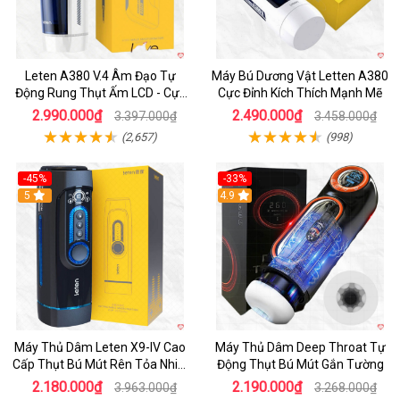
Leten A380 V.4 Âm Đạo Tự
Máy Bú Dương Vật Letten A380
Động Rung Thụt Ấm LCD - Cực
Cực Đỉnh Kích Thích Mạnh Mẽ
Phê
2.990.000₫
2.490.000₫
3.397.000₫
3.458.000₫
(2,657)
(998)
-45%
-33%
Hot
5
Hot
4.9
Máy Thủ Dâm Leten X9-IV Cao
Máy Thủ Dâm Deep Throat Tự
Cấp Thụt Bú Mút Rên Tỏa Nhiệt
Động Thụt Bú Mút Gắn Tường
Sạc Pin
2.180.000₫
2.190.000₫
3.963.000₫
3.268.000₫