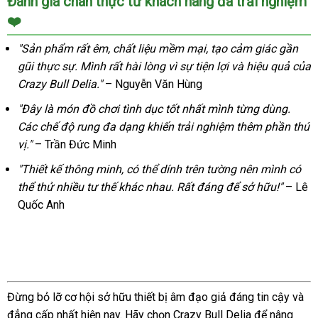
Đánh giá chân thực từ khách hàng đã trải nghiệm
Đạo
❤️
Giả
Crazy
"Sản phẩm rất êm, chất liệu mềm mại, tạo cảm giác gần
Bull
gũi thực sự. Mình rất hài lòng vì sự tiện lợi và hiệu quả của
Delia
Crazy Bull Delia."
– Nguyễn Văn Hùng
Rung
Xoay
"Đây là món đồ chơi tình dục tốt nhất mình từng dùng.
SHP910
Các chế độ rung đa dạng khiến trải nghiệm thêm phần thú
Kích
vị."
– Trần Đức Minh
Thích
Cực
"Thiết kế thông minh, có thể dính trên tường nên mình có
Mạnh
thể thử nhiều tư thế khác nhau. Rất đáng để sở hữu!"
– Lê
Quốc Anh
Đừng bỏ lỡ cơ hội sở hữu thiết bị âm đạo giả đáng tin cậy và
đẳng cấp nhất hiện nay. Hãy chọn Crazy Bull Delia để nâng