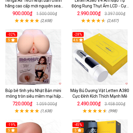
Tenga Air Tech Nhật bản chính
Leten A380 V.4 Âm Đạo Tự
hãng cao cấp mới nguyên seal
Động Rung Thụt Ấm LCD - Cực
giá tốt
Phê
900.000₫
2.990.000₫
1.500.000₫
3.397.000₫
(2,658)
(2,657)
-32%
-28%
Hot
5
Hot
4.6
Búp bê tình yêu Nhật Bản mini
Máy Bú Dương Vật Letten A380
mông tròn siêu mềm mại hấp
Cực Đỉnh Kích Thích Mạnh Mẽ
dẫn
720.000₫
2.490.000₫
1.059.000₫
3.458.000₫
(1,638)
(998)
-19%
-45%
Hot
5
Hot
5