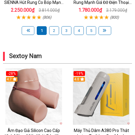
SIENNA Hút Rung Co Bóp Mạnh
Rung Mạnh Giá Đỡ Điện Thoại
Mẽ Nam
Chính Hãng
2.250.000₫
1.780.000₫
3.814.000₫
3.179.000₫
(806)
(800)
1
2
3
4
5
Sextoy Nam
-28%
-19%
4.7
Hot
4.8
Âm Đạo Giả Silicon Cao Cấp
Máy Thủ Dâm A380 Pro Thắt