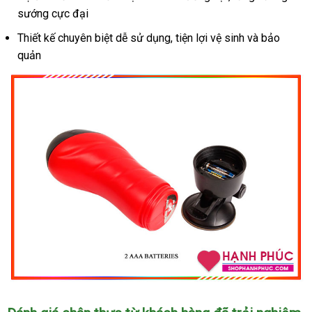
Thích
sướng cực đại
Cực
Thiết kế chuyên biệt dễ sử dụng, tiện lợi vệ sinh và bảo
Mạnh
quản
Âm