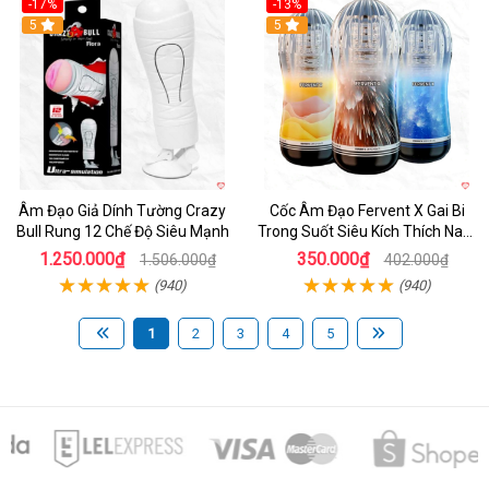
-17%
-13%
5
Hot
5
Âm Đạo Giả Dính Tường Crazy
Cốc Âm Đạo Fervent X Gai Bi
Bull Rung 12 Chế Độ Siêu Mạnh
Trong Suốt Siêu Kích Thích Nam
Giới
1.250.000₫
350.000₫
1.506.000₫
402.000₫
(940)
(940)
1
2
3
4
5