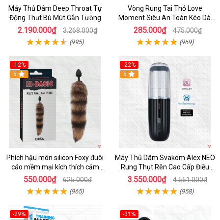
Máy Thủ Dâm Deep Throat Tự
Vòng Rung Tai Thỏ Love
Động Thụt Bú Mút Gắn Tường
Moment Siêu An Toàn Kéo Dài
Thời Gian
2.190.000₫
285.000₫
3.268.000₫
475.000₫
(995)
(969)
-12%
-22%
Hot
5
5
Phích hậu môn silicon Foxy đuôi
Máy Thủ Dâm Svakom Alex NEO
cáo mềm mại kích thích cảm
Rung Thụt Rên Cao Cấp Điều
giác mới
Khiển App
550.000₫
3.550.000₫
625.000₫
4.551.000₫
(965)
(958)
-29%
-31%