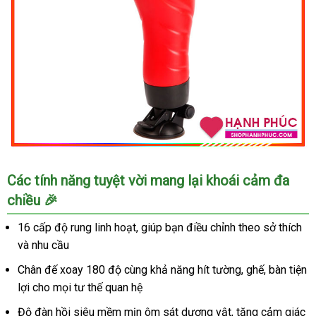
Âm
Các tính năng tuyệt vời mang lại khoái cảm đa
Đạo
chiều 🎉
Giả
Crazy
16 cấp độ rung linh hoạt, giúp bạn điều chỉnh theo sở thích
Bull
và nhu cầu
Delia
Rung
Chân đế xoay 180 độ cùng khả năng hít tường, ghế, bàn tiện
Xoay
lợi cho mọi tư thế quan hệ
SHP910
Kích
Độ đàn hồi siêu mềm mịn ôm sát dương vật, tăng cảm giác