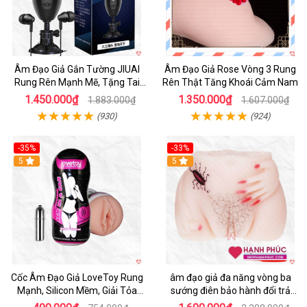
Âm Đạo Giả Gắn Tường JIUAI
Âm Đạo Giả Rose Vòng 3 Rung
Rung Rên Mạnh Mẽ, Tặng Tai
Rên Thật Tăng Khoái Cảm Nam
Nghe
1.450.000₫
1.350.000₫
1.883.000₫
1.607.000₫
(930)
(924)
-35%
-33%
5
5
Cốc Âm Đạo Giả LoveToy Rung
âm đạo giả đa năng vòng ba
Mạnh, Silicon Mềm, Giải Tỏa
sướng điên bảo hành đổi trả
Sinh Lý
nhanh