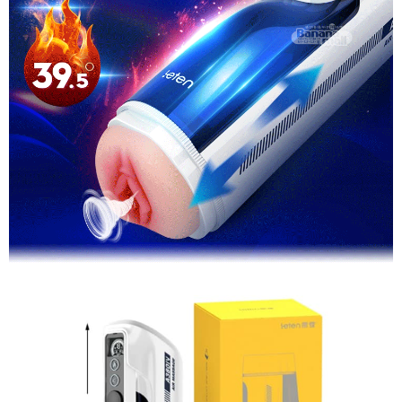
Chân
Thật
Âm
Đạo
Giả
Co
Bóp
Tỏa