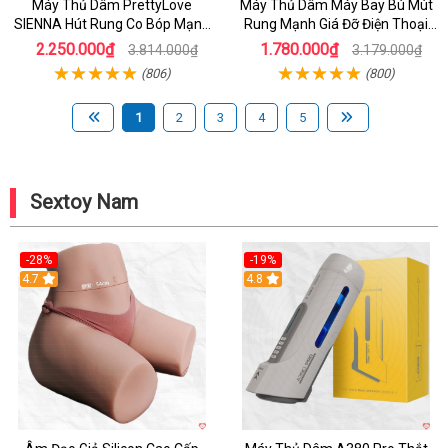
Máy Thủ Dâm PrettyLove
Máy Thủ Dâm Máy Bay Bú Mút
SIENNA Hút Rung Co Bóp Mạnh
Rung Mạnh Giá Đỡ Điện Thoại
Mẽ Nam
Chính Hãng
2.250.000₫
1.780.000₫
3.814.000₫
3.179.000₫
(806)
(800)
1
2
3
4
5
Sextoy Nam
-28%
-19%
4.7
Hot
4.8