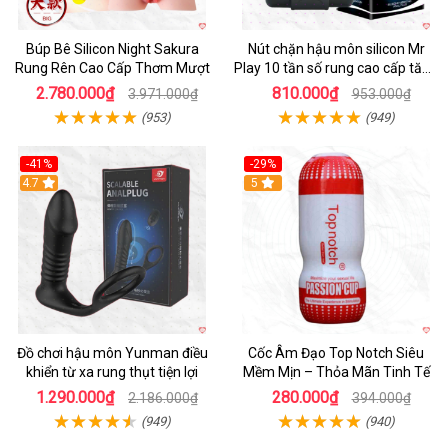
Búp Bê Silicon Night Sakura
Nút chặn hậu môn silicon Mr
Rung Rên Cao Cấp Thơm Mượt
Play 10 tần số rung cao cấp tăng
khoái cảm
2.780.000₫
810.000₫
3.971.000₫
953.000₫
(953)
(949)
-41%
-29%
Hot
4.7
5
Đồ chơi hậu môn Yunman điều
Cốc Âm Đạo Top Notch Siêu
khiển từ xa rung thụt tiện lợi
Mềm Mịn – Thỏa Mãn Tinh Tế
1.290.000₫
280.000₫
2.186.000₫
394.000₫
(949)
(940)