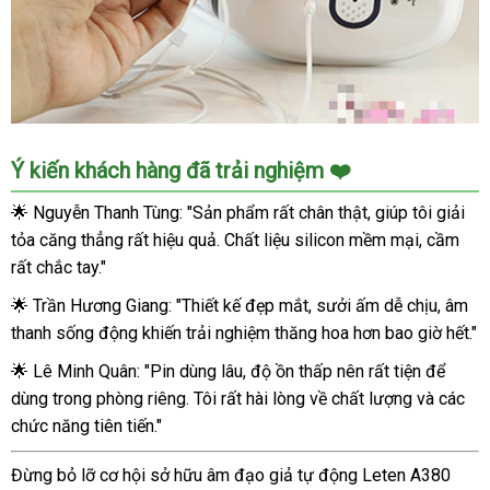
Thụt,
Sưởi
Ấm
Chân
Thật
Âm
Ý kiến khách hàng đã trải nghiệm ❤️
Đạo
Giả
🌟 Nguyễn Thanh Tùng: "Sản phẩm rất chân thật, giúp tôi giải
Co
tỏa căng thẳng rất hiệu quả. Chất liệu silicon mềm mại, cầm
Bóp
rất chắc tay."
Tỏa
Nhiệt
🌟 Trần Hương Giang: "Thiết kế đẹp mắt, sưởi ấm dễ chịu, âm
-
thanh sống động khiến trải nghiệm thăng hoa hơn bao giờ hết."
Tự
🌟 Lê Minh Quân: "Pin dùng lâu, độ ồn thấp nên rất tiện để
Động
Thụt,
dùng trong phòng riêng. Tôi rất hài lòng về chất lượng và các
Sưởi
chức năng tiên tiến."
Ấm
Chân
Đừng bỏ lỡ cơ hội sở hữu âm đạo giả tự động Leten A380