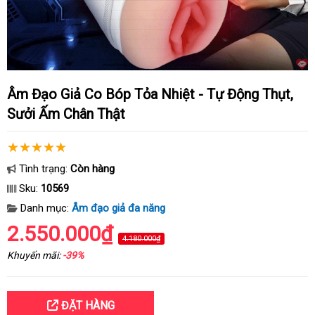
Âm Đạo Giả Co Bóp Tỏa Nhiệt - Tự Động Thụt,
Sưởi Ấm Chân Thật
Tình trạng:
Còn hàng
Sku:
10569
Danh mục:
Âm đạo giả đa năng
2.550.000₫
4.180.000₫
Khuyến mãi:
-39%
ĐẶT HÀNG