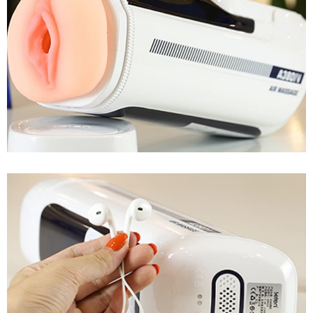
Âm
Đạo
Giả
Co
Bóp
Tỏa
Nhiệt
-
Tự
Động