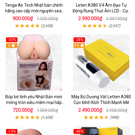
Tenga Air Tech Nhật bản chính
Leten A380 V.4 Âm Đạo Tự
hãng cao cấp mới nguyên seal
Động Rung Thụt Ấm LCD - Cực
giá tốt
Phê
900.000₫
2.990.000₫
1.500.000₫
3.397.000₫
(2,658)
(2,657)
-32%
-28%
Hot
5
Hot
4.6
Búp bê tình yêu Nhật Bản mini
Máy Bú Dương Vật Letten A380
mông tròn siêu mềm mại hấp
Cực Đỉnh Kích Thích Mạnh Mẽ
dẫn
720.000₫
2.490.000₫
1.059.000₫
3.458.000₫
(1,638)
(998)
-19%
-45%