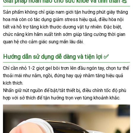
Giải pháp hoàn hảo cho sức khỏe và tinh thần 💪
Đạo
Giả
Sản phẩm không chỉ giúp nam giới tận hưởng phút giây thăng
Co
hoa mà còn có tác dụng giảm stress hiệu quả, điều hòa nội
Bóp
tiết và hỗ trợ tăng kích thước dương vật tự nhiên. Đặc biệt,
Tỏa
chức năng kìm hãm xuất tinh sớm giúp tăng cường thời gian
Nhiệt
quan hệ cho cảm giác sung mãn lâu dài.
-
Tự
Động
Hướng dẫn sử dụng dễ dàng và tiện lợi ✅
Thụt,
Chỉ cần nhỏ 1-2 giọt gel bôi trơn lên đầu ngón tay, chọn tư thế
Sưởi
Ấm
thoải mái như nằm, ngồi, đứng hay quỳ nhằm tăng hiệu quả
Chân
kích thích.
Thật
Nhấn giữ nút nguồn để bật/tắt thiết bị, điều chỉnh tốc độ phù
hợp với sở thích để tận hưởng trọn vẹn từng khoảnh khắc.