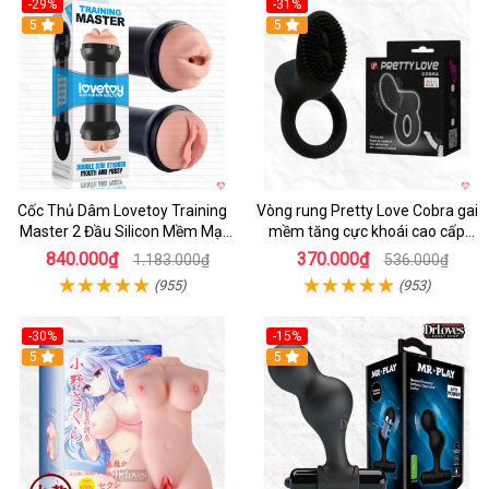
-29%
-31%
Hot
5
5
Cốc Thủ Dâm Lovetoy Training
Vòng rung Pretty Love Cobra gai
Master 2 Đầu Silicon Mềm Mại
mềm tăng cực khoái cao cấp
Tiện Lợi
chính hãng
840.000₫
370.000₫
1.183.000₫
536.000₫
(955)
(953)
-30%
-15%
Hot
5
Hot
5