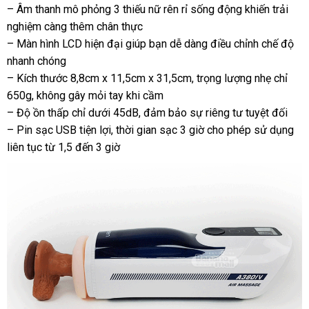
– Âm thanh mô phỏng 3 thiếu nữ rên rỉ sống động khiến trải
Sưởi
nghiệm càng thêm chân thực
Ấm
– Màn hình LCD hiện đại giúp bạn dễ dàng điều chỉnh chế độ
Chân
Thật
nhanh chóng
– Kích thước 8,8cm x 11,5cm x 31,5cm, trọng lượng nhẹ chỉ
650g, không gây mỏi tay khi cầm
– Độ ồn thấp chỉ dưới 45dB, đảm bảo sự riêng tư tuyệt đối
– Pin sạc USB tiện lợi, thời gian sạc 3 giờ cho phép sử dụng
liên tục từ 1,5 đến 3 giờ