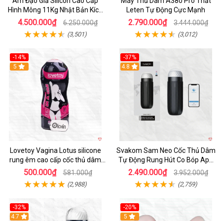
Âm Đạo Giả Silicon Cao Cấp
Máy Thủ Dâm A380 Pro Thắt
Hình Mông 11Kg Nhật Bản Kích
Leten Tự Động Cực Mạnh
Thước Như Thật
4.500.000₫
2.790.000₫
6.250.000₫
3.444.000₫
(3,501)
(3,012)
-14%
-37%
Hot
5
4.8
Lovetoy Vagina Lotus silicone
Svakom Sam Neo Cốc Thủ Dâm
rung êm cao cấp cốc thủ dâm
Tự Động Rung Hút Co Bóp App
nam
Điều Khiển
500.000₫
2.490.000₫
581.000₫
3.952.000₫
(2,988)
(2,759)
-32%
-20%
Hot
4.7
Hot
5