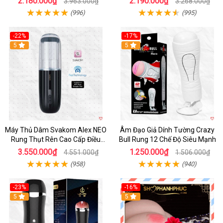
2.180.000₫
2.190.000₫
3.963.000₫
3.268.000₫
(996)
(995)
-22%
-17%
5
5
Máy Thủ Dâm Svakom Alex NEO
Âm Đạo Giả Dính Tường Crazy
Rung Thụt Rên Cao Cấp Điều
Bull Rung 12 Chế Độ Siêu Mạnh
Khiển App
3.550.000₫
1.250.000₫
4.551.000₫
1.506.000₫
(958)
(940)
-23%
-16%
5
5