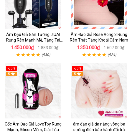
Âm Đạo Giả Gắn Tường JIUAI
Âm Đạo Giả Rose Vòng 3 Rung
Rung Rên Mạnh Mẽ, Tặng Tai
Rên Thật Tăng Khoái Cảm Nam
Nghe
1.450.000₫
1.350.000₫
1.883.000₫
1.607.000₫
(930)
(924)
-35%
-33%
5
5
Cốc Âm Đạo Giả LoveToy Rung
âm đạo giả đa năng vòng ba
Mạnh, Silicon Mềm, Giải Tỏa
sướng điên bảo hành đổi trả