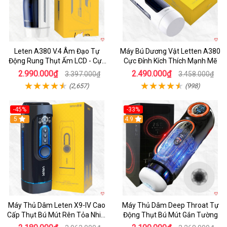
Leten A380 V.4 Âm Đạo Tự
Máy Bú Dương Vật Letten A380
Động Rung Thụt Ấm LCD - Cực
Cực Đỉnh Kích Thích Mạnh Mẽ
Phê
2.990.000₫
2.490.000₫
3.397.000₫
3.458.000₫
(2,657)
(998)
-45%
-33%
Hot
5
Hot
4.9
Máy Thủ Dâm Leten X9-IV Cao
Máy Thủ Dâm Deep Throat Tự
Cấp Thụt Bú Mút Rên Tỏa Nhiệt
Động Thụt Bú Mút Gắn Tường
Sạc Pin