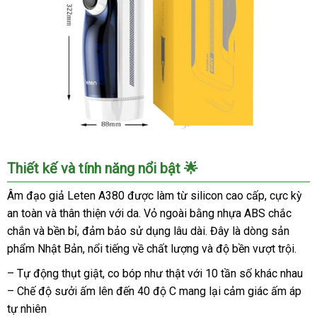
Nhiệt
-
Tự
Động
Thụt,
Sưởi
Ấm
Chân
Thật
Âm
Thiết kế và tính năng nổi bật 🌟
Đạo
Giả
Âm đạo giả Leten A380 được làm từ silicon cao cấp, cực kỳ
Co
an toàn và thân thiện với da. Vỏ ngoài bằng nhựa ABS chắc
Bóp
chắn và bền bỉ, đảm bảo sử dụng lâu dài. Đây là dòng sản
Tỏa
phẩm Nhật Bản, nổi tiếng về chất lượng và độ bền vượt trội.
Nhiệt
-
– Tự động thụt giật, co bóp như thật với 10 tần số khác nhau
Tự
– Chế độ sưởi ấm lên đến 40 độ C mang lại cảm giác ấm áp
Động
tự nhiên
Thụt,