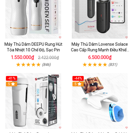
Máy Thủ Dâm DEEPU Rung Hút
Máy Thủ Dâm Lovense Solace
Tỏa Nhiệt 10 Chế Độ, Sạc Pin
Cao Cấp Rung Mạnh Điều Khiển
App
1.550.000₫
6.500.000₫
2.422.000₫
(846)
(831)
-41%
-44%
Hot
5
Hot
5