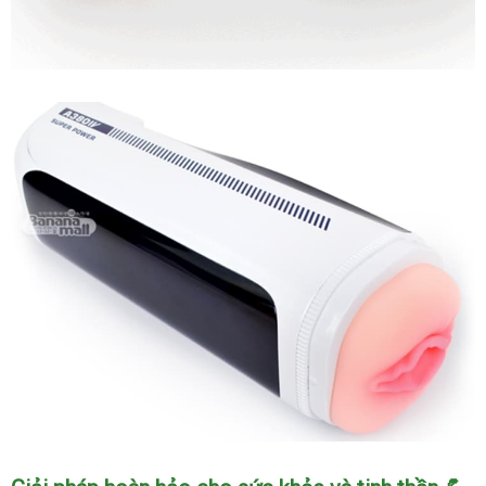
Âm
Đạo
Giả
Co
Bóp
Tỏa
Nhiệt
-
Tự
Động
Thụt,
Sưởi
Ấm
Chân
Thật
Âm