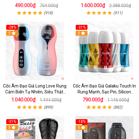
Sinh Lý
nhanh
490.000₫
1.600.000₫
754.000₫
2.388.000₫
(918)
(911)
-28%
-31%
5
Hot
5
Cốc Âm Đạo Giả Long Love Rung
Cốc Âm Đạo Giả Galaku Touch In
Cảm Biến Tự Nhiên, Siêu Thật,
Rung Mạnh, Sạc Pin, Silicon
Sướng
Mềm
1.040.000₫
790.000₫
1.444.000₫
1.145.000₫
(899)
(882)
-31%
-18%
5
5