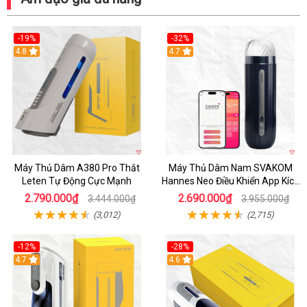
-19%
-32%
Hot
4.8
Hot
4.7
Máy Thủ Dâm A380 Pro Thắt
Máy Thủ Dâm Nam SVAKOM
Leten Tự Động Cực Mạnh
Hannes Neo Điều Khiển App Kích
Thích
2.790.000₫
2.690.000₫
3.444.000₫
3.955.000₫
(3,012)
(2,715)
-12%
-28%
Hot
4.7
Hot
4.6