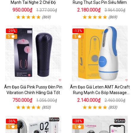
Mạnh Tai Nghe 2 Chế Độ
Rung Thụt Sạc Pin Siêu Mềm
950.000₫
2.180.000₫
1.377.000₫
3.964.000₫
(869)
(869)
-29%
-13%
5
5
Âm Đạo Giả Pink Pussy Đèn Pin
Âm Đạo Giả Leten AMT AirCraft
Vibration Chính Hãng Giá Tốt
Rung Mạnh Co Bóp Massage
Êm Ái
750.000₫
2.140.000₫
1.056.000₫
2.460.000₫
(853)
(853)
-36%
-38%
Hot
5
Hot
5