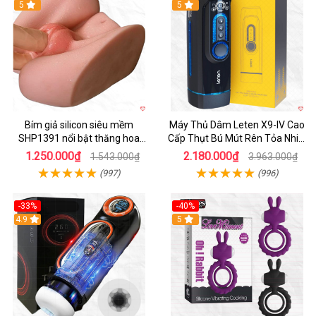
Hot
5
Hot
5
Bím giả silicon siêu mềm
Máy Thủ Dâm Leten X9-IV Cao
SHP1391 nổi bật thăng hoa
Cấp Thụt Bú Mút Rên Tỏa Nhiệt
hoàn hảo
Sạc Pin
1.250.000₫
2.180.000₫
1.543.000₫
3.963.000₫
(997)
(996)
-33%
-40%
Hot
4.9
5