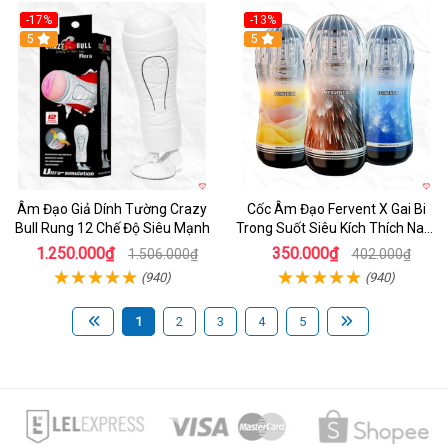
-17%
-13%
5
Hot
5
Âm Đạo Giả Dính Tường Crazy
Cốc Âm Đạo Fervent X Gai Bi
Bull Rung 12 Chế Độ Siêu Mạnh
Trong Suốt Siêu Kích Thích Nam
Giới
1.250.000₫
350.000₫
1.506.000₫
402.000₫
(940)
(940)
1
2
3
4
5