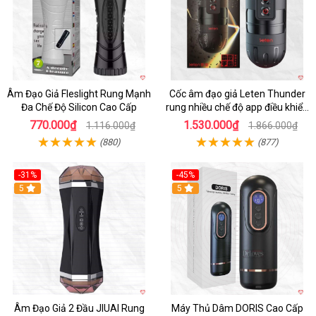
Âm Đạo Giả Fleslight Rung Mạnh
Cốc âm đạo giả Leten Thunder
Đa Chế Độ Silicon Cao Cấp
rung nhiều chế độ app điều khiển
tiện lợi
770.000₫
1.530.000₫
1.116.000₫
1.866.000₫
(880)
(877)
-31%
-45%
5
Hot
5
Âm Đạo Giả 2 Đầu JIUAI Rung
Máy Thủ Dâm DORIS Cao Cấp