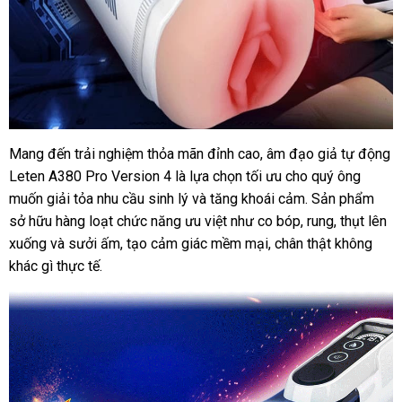
Mang đến trải nghiệm thỏa mãn đỉnh cao, âm đạo giả tự động
Âm
Leten A380 Pro Version 4 là lựa chọn tối ưu cho quý ông
Đạo
Giả
muốn giải tỏa nhu cầu sinh lý và tăng khoái cảm. Sản phẩm
Co
sở hữu hàng loạt chức năng ưu việt như co bóp, rung, thụt lên
Bóp
xuống và sưởi ấm, tạo cảm giác mềm mại, chân thật không
Tỏa
khác gì thực tế.
Nhiệt
-
Tự
Động
Thụt,
Sưởi
Ấm