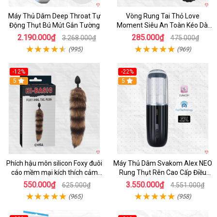
Máy Thủ Dâm Deep Throat Tự
Vòng Rung Tai Thỏ Love
Động Thụt Bú Mút Gắn Tường
Moment Siêu An Toàn Kéo Dài
Thời Gian
2.190.000₫
285.000₫
3.268.000₫
475.000₫
(995)
(969)
-12%
-22%
Hot
5
5
Phích hậu môn silicon Foxy đuôi
Máy Thủ Dâm Svakom Alex NEO
cáo mềm mại kích thích cảm
Rung Thụt Rên Cao Cấp Điều
giác mới
Khiển App
550.000₫
3.550.000₫
625.000₫
4.551.000₫
(965)
(958)