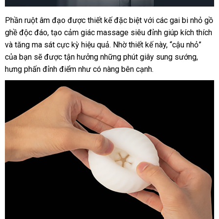
Phần ruột âm đạo được thiết kế đặc biệt với các gai bi nhỏ gồ
Âm
ghề độc đáo, tạo cảm giác massage siêu đỉnh giúp kích thích
đạo
giả
và tăng ma sát cực kỳ hiệu quả. Nhờ thiết kế này, “cậu nhỏ”
cao
của bạn sẽ được tận hưởng những phút giây sung sướng,
cấp
hưng phấn đỉnh điểm như có nàng bên cạnh.
Svakom
Robin
rung
mạnh
siêu
thực