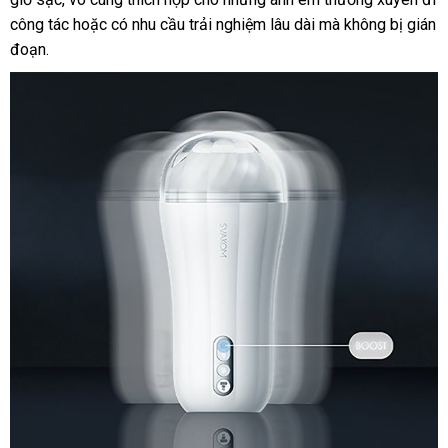
rung
công tác hoặc có nhu cầu trải nghiệm lâu dài mà không bị gián
mạnh
đoạn.
siêu
thực