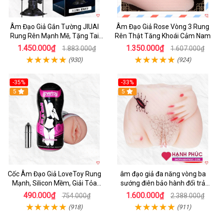
Âm Đạo Giả Gắn Tường JIUAI
Âm Đạo Giả Rose Vòng 3 Rung
Rung Rên Mạnh Mẽ, Tặng Tai
Rên Thật Tăng Khoái Cảm Nam
Nghe
1.450.000₫
1.350.000₫
1.883.000₫
1.607.000₫
(930)
(924)
-35%
-33%
5
5
Cốc Âm Đạo Giả LoveToy Rung
âm đạo giả đa năng vòng ba
Mạnh, Silicon Mềm, Giải Tỏa
sướng điên bảo hành đổi trả
Sinh Lý
nhanh
490.000₫
1.600.000₫
754.000₫
2.388.000₫
(918)
(911)