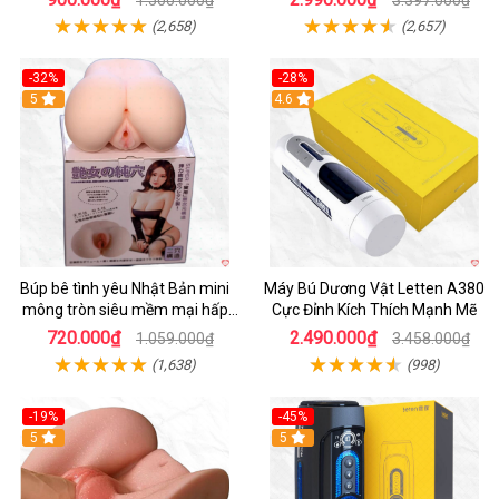
1.500.000₫
3.397.000₫
(2,658)
(2,657)
-32%
-28%
Hot
5
Hot
4.6
Búp bê tình yêu Nhật Bản mini
Máy Bú Dương Vật Letten A380
mông tròn siêu mềm mại hấp
Cực Đỉnh Kích Thích Mạnh Mẽ
dẫn
720.000₫
2.490.000₫
1.059.000₫
3.458.000₫
(1,638)
(998)
-19%
-45%
Hot
5
Hot
5