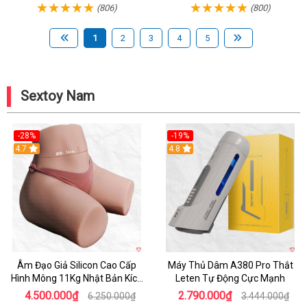
(806)
(800)
1
2
3
4
5
Sextoy Nam
-28%
-19%
4.7
Hot
4.8
Âm Đạo Giả Silicon Cao Cấp
Máy Thủ Dâm A380 Pro Thắt
Hình Mông 11Kg Nhật Bản Kích
Leten Tự Động Cực Mạnh
Thước Như Thật
4.500.000₫
2.790.000₫
6.250.000₫
3.444.000₫