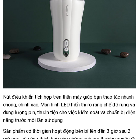
rung
mạnh
siêu
thực
Nút điều khiển tích hợp trên thân máy giúp bạn thao tác nhanh
Âm
chóng, chính xác. Màn hình LED hiển thị rõ ràng chế độ rung và
đạo
giả
dung lượng pin, thuận tiện cho việc kiểm soát và chuẩn bị điện
cao
năng trước mỗi lần sử dụng.
cấp
Sản phẩm có thời gian hoạt động bền bỉ lên đến 3 giờ sau 2
Svakom
giờ sạc, vô cùng thích hợp cho những anh em thường xuyên đi
Robin