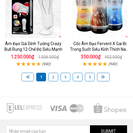
Âm Đạo Giả Dính Tường Crazy
Cốc Âm Đạo Fervent X Gai Bi
Bull Rung 12 Chế Độ Siêu Mạnh
Trong Suốt Siêu Kích Thích Nam
Giới
1.250.000₫
350.000₫
1.506.000₫
402.000₫
(940)
(940)
1
2
3
4
5
SUBMIT