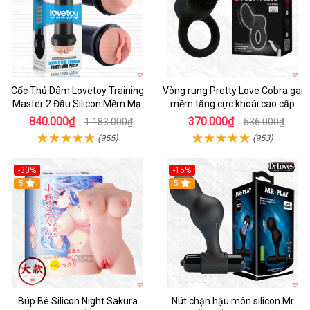
Cốc Thủ Dâm Lovetoy Training
Vòng rung Pretty Love Cobra gai
Master 2 Đầu Silicon Mềm Mại
mềm tăng cực khoái cao cấp
Tiện Lợi
chính hãng
840.000₫
370.000₫
1.183.000₫
536.000₫
(955)
(953)
-30%
-15%
Hot
5
Hot
5
Búp Bê Silicon Night Sakura
Nút chặn hậu môn silicon Mr