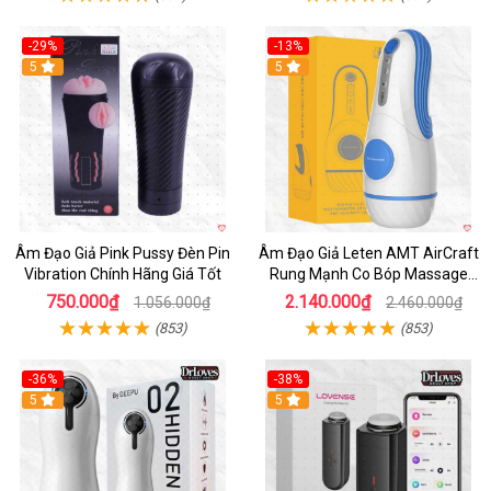
-29%
-13%
5
5
Âm Đạo Giả Pink Pussy Đèn Pin
Âm Đạo Giả Leten AMT AirCraft
Vibration Chính Hãng Giá Tốt
Rung Mạnh Co Bóp Massage
Êm Ái
750.000₫
2.140.000₫
1.056.000₫
2.460.000₫
(853)
(853)
-36%
-38%
Hot
5
Hot
5