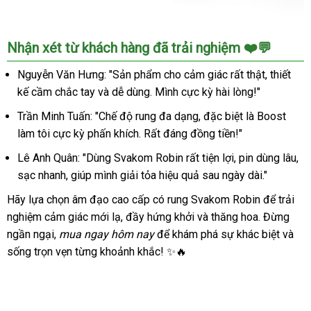
Âm
Nhận xét từ khách hàng đã trải nghiệm ❤️💬
đạo
giả
Nguyễn Văn Hưng: "Sản phẩm cho cảm giác rất thật, thiết
cao
kế cầm chắc tay và dễ dùng. Mình cực kỳ hài lòng!"
cấp
Svakom
Trần Minh Tuấn: "Chế độ rung đa dạng, đặc biệt là Boost
Robin
làm tôi cực kỳ phấn khích. Rất đáng đồng tiền!"
rung
Lê Anh Quân: "Dùng Svakom Robin rất tiện lợi, pin dùng lâu,
mạnh
sạc nhanh, giúp mình giải tỏa hiệu quả sau ngày dài."
siêu
thực
Hãy lựa chọn âm đạo cao cấp có rung Svakom Robin để trải
nghiệm cảm giác mới lạ, đầy hứng khởi và thăng hoa. Đừng
ngần ngại,
mua ngay hôm nay
để khám phá sự khác biệt và
sống trọn vẹn từng khoảnh khắc! ✨🔥