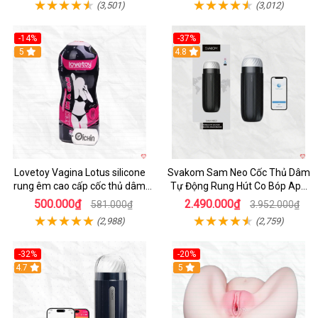
(3,501)
(3,012)
-14%
-37%
Hot
5
4.8
Lovetoy Vagina Lotus silicone
Svakom Sam Neo Cốc Thủ Dâm
rung êm cao cấp cốc thủ dâm
Tự Động Rung Hút Co Bóp App
nam
Điều Khiển
500.000₫
2.490.000₫
581.000₫
3.952.000₫
(2,988)
(2,759)
-32%
-20%
Hot
4.7
Hot
5