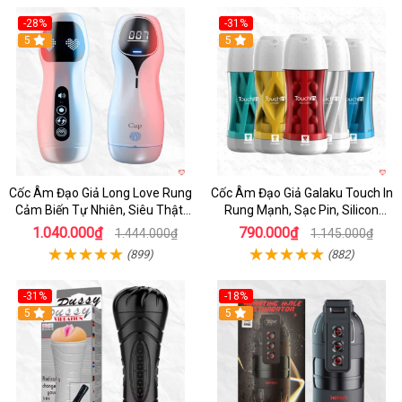
-28%
-31%
5
Hot
5
Cốc Âm Đạo Giả Long Love Rung
Cốc Âm Đạo Giả Galaku Touch In
Cảm Biến Tự Nhiên, Siêu Thật,
Rung Mạnh, Sạc Pin, Silicon
Sướng
Mềm
1.040.000₫
790.000₫
1.444.000₫
1.145.000₫
(899)
(882)
-31%
-18%
5
5