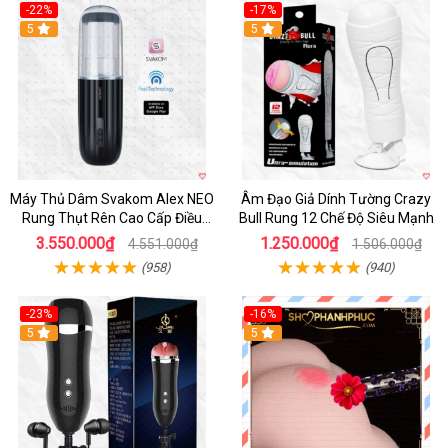
-22%
-17%
5
5
Máy Thủ Dâm Svakom Alex NEO
Âm Đạo Giả Dính Tường Crazy
Rung Thụt Rên Cao Cấp Điều
Bull Rung 12 Chế Độ Siêu Mạnh
Khiển App
3.550.000₫
1.250.000₫
4.551.000₫
1.506.000₫
(958)
(940)
-23%
-16%
5
5