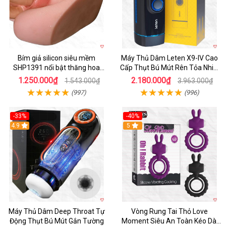
Bím giả silicon siêu mềm
Máy Thủ Dâm Leten X9-IV Cao
SHP1391 nổi bật thăng hoa
Cấp Thụt Bú Mút Rên Tỏa Nhiệt
hoàn hảo
Sạc Pin
1.250.000₫
2.180.000₫
1.543.000₫
3.963.000₫
(997)
(996)
-33%
-40%
Hot
4.9
5
Máy Thủ Dâm Deep Throat Tự
Vòng Rung Tai Thỏ Love
Động Thụt Bú Mút Gắn Tường
Moment Siêu An Toàn Kéo Dài