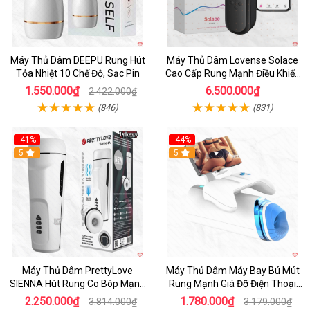
Máy Thủ Dâm DEEPU Rung Hút
Máy Thủ Dâm Lovense Solace
Tỏa Nhiệt 10 Chế Độ, Sạc Pin
Cao Cấp Rung Mạnh Điều Khiển
App
1.550.000₫
6.500.000₫
2.422.000₫
(846)
(831)
-41%
-44%
Hot
5
Hot
5
Máy Thủ Dâm PrettyLove
Máy Thủ Dâm Máy Bay Bú Mút
SIENNA Hút Rung Co Bóp Mạnh
Rung Mạnh Giá Đỡ Điện Thoại
Mẽ Nam
Chính Hãng
2.250.000₫
1.780.000₫
3.814.000₫
3.179.000₫