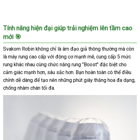
Âm
Tính năng hiện đại giúp trải nghiệm lên tầm cao
đạo
mới 🎯
giả
cao
Svakom Robin không chỉ là âm đạo giả thông thường mà còn
cấp
là máy rung cao cấp với động cơ mạnh mẽ, cung cấp 5 mức
Svakom
rung khác nhau cùng chức năng rung "Boost" đặc biệt cho
Robin
cảm giác mạnh hơn, sâu sắc hơn. Bạn hoàn toàn có thể điều
rung
mạnh
chỉnh dễ dàng để tạo nên những phút giây thăng hoa đa dạng,
siêu
chống nhàm chán tối đa.
thực