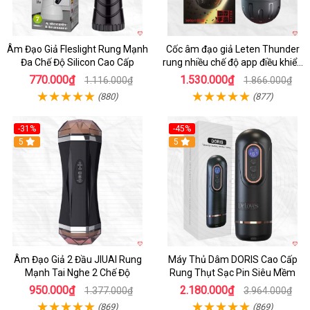
Âm Đạo Giả Fleslight Rung Mạnh
Cốc âm đạo giả Leten Thunder
Đa Chế Độ Silicon Cao Cấp
rung nhiều chế độ app điều khiển
tiện lợi
770.000₫
1.530.000₫
1.116.000₫
1.866.000₫
(880)
(877)
-31%
-45%
5
Hot
5
Âm Đạo Giả 2 Đầu JIUAI Rung
Máy Thủ Dâm DORIS Cao Cấp
Mạnh Tai Nghe 2 Chế Độ
Rung Thụt Sạc Pin Siêu Mềm
950.000₫
2.180.000₫
1.377.000₫
3.964.000₫
(869)
(869)