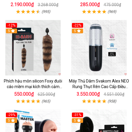
Thời Gian
2.190.000₫
285.000₫
3.268.000₫
475.000₫
(995)
(969)
-12%
-22%
Hot
5
5
Phích hậu môn silicon Foxy đuôi
Máy Thủ Dâm Svakom Alex NEO
cáo mềm mại kích thích cảm
Rung Thụt Rên Cao Cấp Điều
giác mới
Khiển App
550.000₫
3.550.000₫
625.000₫
4.551.000₫
(965)
(958)
-29%
-31%
Hot
5
5