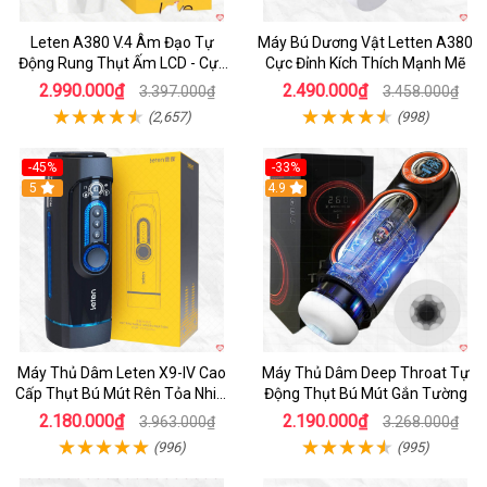
Leten A380 V.4 Âm Đạo Tự
Máy Bú Dương Vật Letten A380
Động Rung Thụt Ấm LCD - Cực
Cực Đỉnh Kích Thích Mạnh Mẽ
Phê
2.990.000₫
2.490.000₫
3.397.000₫
3.458.000₫
(2,657)
(998)
-45%
-33%
Hot
5
Hot
4.9
Máy Thủ Dâm Leten X9-IV Cao
Máy Thủ Dâm Deep Throat Tự
Cấp Thụt Bú Mút Rên Tỏa Nhiệt
Động Thụt Bú Mút Gắn Tường
Sạc Pin
2.180.000₫
2.190.000₫
3.963.000₫
3.268.000₫
(996)
(995)