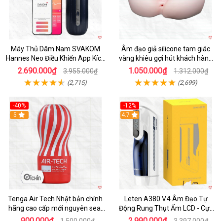
Máy Thủ Dâm Nam SVAKOM
Âm đạo giả silicone tam giác
Hannes Neo Điều Khiển App Kích
vàng khiêu gợi hút khách hàng
Thích
nam
2.690.000₫
1.050.000₫
3.955.000₫
1.312.000₫
(2,715)
(2,699)
-40%
-12%
Hot
5
Hot
4.7
Tenga Air Tech Nhật bản chính
Leten A380 V.4 Âm Đạo Tự
hãng cao cấp mới nguyên seal
Động Rung Thụt Ấm LCD - Cực
giá tốt
Phê
900.000₫
2.990.000₫