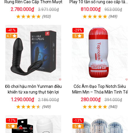
Rung Rên Cao Cấp Thơm Mượt
Play 10 tần số rung cao cấp tăng
khoái cảm
2.780.000₫
810.000₫
3.971.000₫
953.000₫
(953)
(949)
-41%
-29%
Hot
4.7
5
Đồ chơi hậu môn Yunman điều
Cốc Âm Đạo Top Notch Siêu
khiển từ xa rung thụt tiện lợi
Mềm Mịn – Thỏa Mãn Tinh Tế
1.290.000₫
280.000₫
2.186.000₫
394.000₫
(949)
(940)
-17%
-13%
5
Hot
5