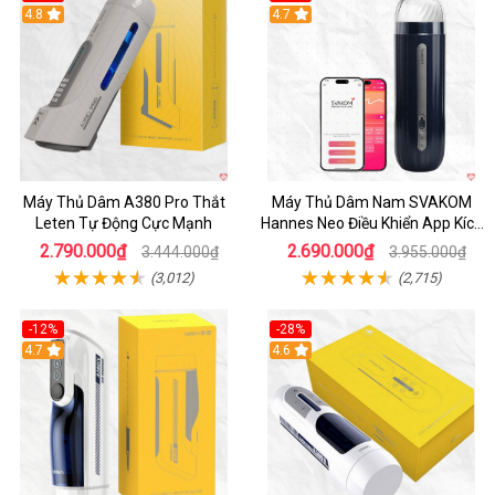
Hot
4.8
Hot
4.7
Máy Thủ Dâm A380 Pro Thắt
Máy Thủ Dâm Nam SVAKOM
Leten Tự Động Cực Mạnh
Hannes Neo Điều Khiển App Kích
Thích
2.790.000₫
2.690.000₫
3.444.000₫
3.955.000₫
(3,012)
(2,715)
-12%
-28%
Hot
4.7
Hot
4.6