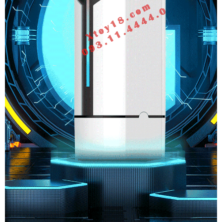
Co
Bóp
Đa
Chức
Năng