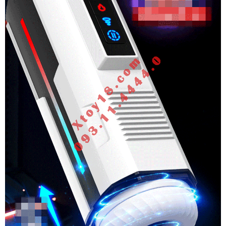
Yu
Ares
Rung
Thụt
Mút
Co
Bóp
Đa
Chức
Năng