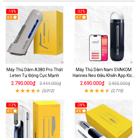
-19%
-32%
Hot
4.8
Hot
4.7
Máy Thủ Dâm A380 Pro Thắt
Máy Thủ Dâm Nam SVAKOM
Leten Tự Động Cực Mạnh
Hannes Neo Điều Khiển App Kích
Thích
2.790.000₫
2.690.000₫
3.444.000₫
3.955.000₫
(3,012)
(2,715)
-12%
-28%
Hot
4.7
Hot
4.6