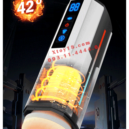
Cấp
Ji
Yu
Ares
Rung
Thụt
Mút
Co
Bóp
Đa
Chức
Năng