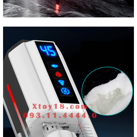
Âm
Đạo
Giả
Cao
Cấp
Ji
Yu
Ares
Rung
Thụt
Mút
Co
Bóp
Đa
Chức
Năng