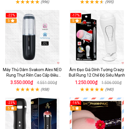
(996)
(995)
-22%
-17%
5
5
Máy Thủ Dâm Svakom Alex NEO
Âm Đạo Giả Dính Tường Crazy
Rung Thụt Rên Cao Cấp Điều
Bull Rung 12 Chế Độ Siêu Mạnh
Khiển App
3.550.000₫
1.250.000₫
4.551.000₫
1.506.000₫
(958)
(940)
-23%
-16%
5
5