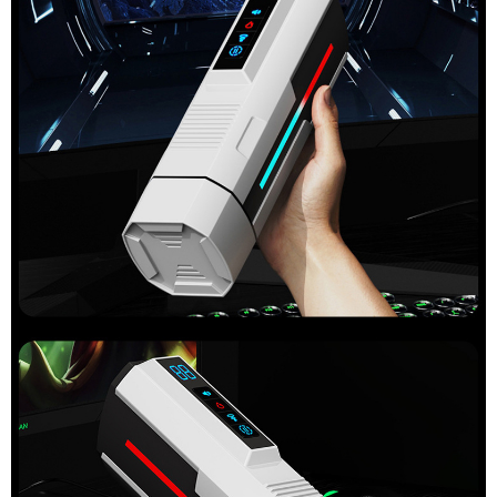
Giả
Cao
Cấp
Ji
Yu
Ares
Rung
Thụt
Mút
Co
Bóp
Đa
Chức
Năng