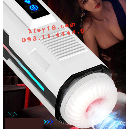
Yu
Ares
Rung
Thụt
Mút
Co
Bóp
Đa
Chức
Năng