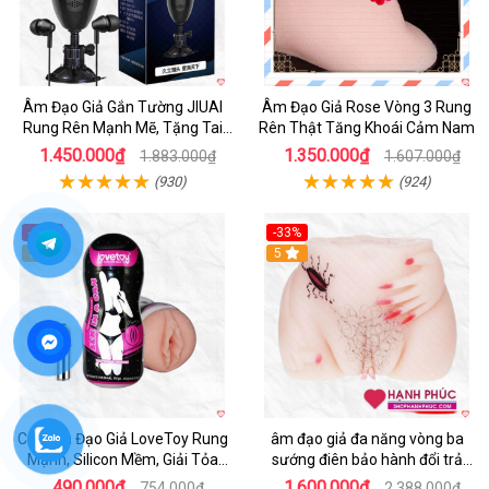
Âm Đạo Giả Gắn Tường JIUAI
Âm Đạo Giả Rose Vòng 3 Rung
Rung Rên Mạnh Mẽ, Tặng Tai
Rên Thật Tăng Khoái Cảm Nam
Nghe
1.450.000₫
1.350.000₫
1.883.000₫
1.607.000₫
(930)
(924)
-35%
-33%
5
5
Cốc Âm Đạo Giả LoveToy Rung
âm đạo giả đa năng vòng ba
Mạnh, Silicon Mềm, Giải Tỏa
sướng điên bảo hành đổi trả
Sinh Lý
nhanh
490.000₫
1.600.000₫
754.000₫
2.388.000₫