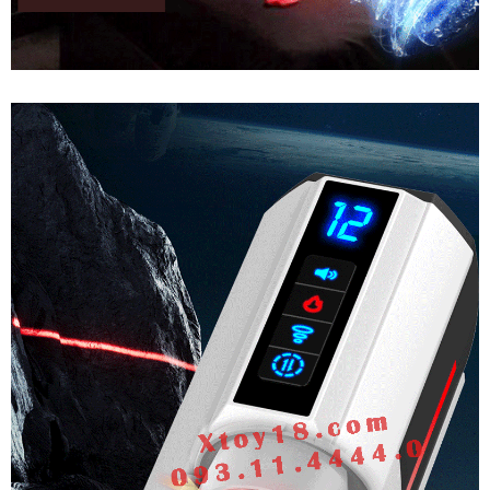
Âm
Đạo
Giả
Cao
Cấp
Ji
Yu
Ares
Rung
Thụt
Mút
Co
Bóp
Đa
Chức
Năng