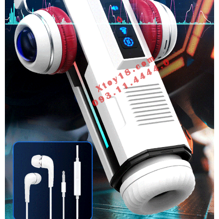
Mút
Co
Bóp
Đa
Chức
Năng