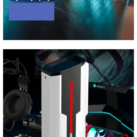
Âm
Đạo
Giả
Cao
Cấp
Ji
Yu
Ares
Rung
Thụt
Mút
Co
Bóp
Đa