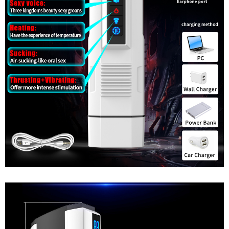
Ji
Yu
Ares
Rung
Thụt
Mút
Co
Bóp
Đa
Chức
Năng
Âm
Đạo
Giả
Cao
Cấp