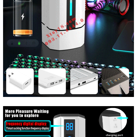
Chức
Năng
Âm
Đạo
Giả
Cao
Cấp