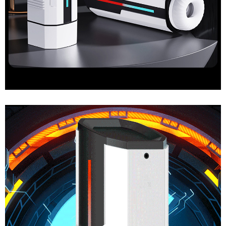
Âm
Đạo
Giả
Cao
Cấp
Ji
Yu
Ares
Rung
Thụt
Mút