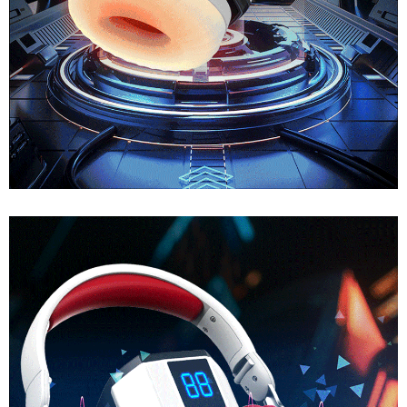
Âm
Đạo
Giả
Cao
Cấp
Ji
Yu
Ares
Rung
Thụt