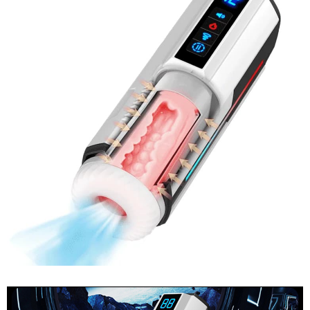
Giả
Cao
Cấp
Ji
Yu
Ares
Rung
Thụt
Mút
Co
Bóp
Đa
Chức
Năng
Âm
Đạo