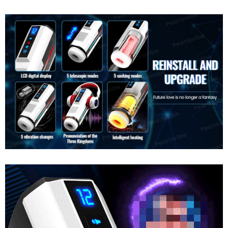
Âm
Đạo
Giả
Cao
Cấp
Ji
Yu
Ares
Rung
Thụt
Mút
Co
Bóp
Đa
Âm
Chức
Đạo
Năng
Giả
Cao
Cấp
Ji