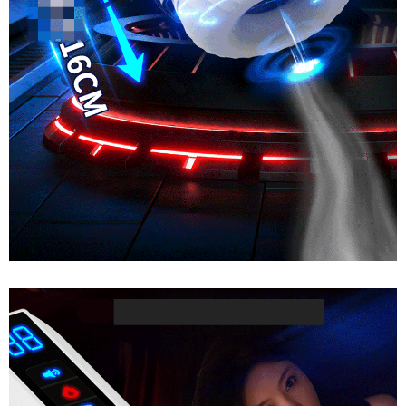
Âm
Đạo
Giả
Cao
Cấp
Ji