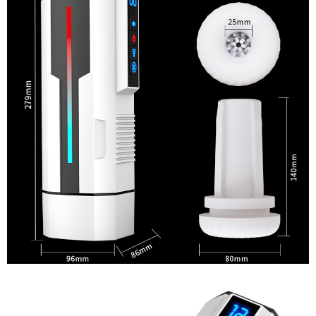
Ji
Yu
Ares
Rung
Thụt
Mút
Co
Bóp
Đa
Chức
Năng
Âm
Đạo