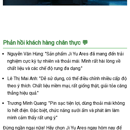
Âm
Đạo
Giả
Cao
Cấp
Phản hồi khách hàng chân thực 💬
Ji
Yu
Nguyễn Văn Hùng: "Sản phẩm Ji Yu Ares đã mang đến trải
Ares
nghiệm cực kỳ tự nhiên và thoải mái. Mình rất hài lòng về
Rung
chất liệu và các chế độ rung đa dạng."
Thụt
Mút
Lê Thị Mai Anh: "Dễ sử dụng, có thể điều chỉnh nhiều cấp độ
Co
theo ý thích. Chất liệu mềm mại, rất giống thật, giải tỏa căng
Bóp
thẳng hiệu quả."
Đa
Trương Minh Quang: "Pin sạc tiện lợi, dùng thoải mái không
Chức
Năng
lo hết điện. Đặc biệt, chức năng sưởi ấm và phát âm làm
mình cảm thấy rất ưng ý."
Đừng ngần ngại nữa! Hãy chọn Ji Yu Ares ngay hôm nay để