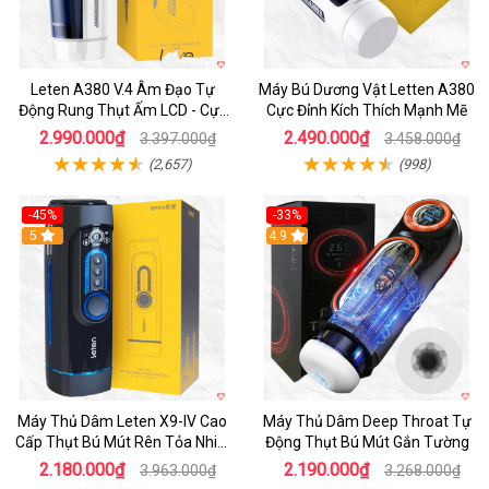
Leten A380 V.4 Âm Đạo Tự
Máy Bú Dương Vật Letten A380
Động Rung Thụt Ấm LCD - Cực
Cực Đỉnh Kích Thích Mạnh Mẽ
Phê
2.990.000₫
2.490.000₫
3.397.000₫
3.458.000₫
(2,657)
(998)
-45%
-33%
Hot
5
Hot
4.9
Máy Thủ Dâm Leten X9-IV Cao
Máy Thủ Dâm Deep Throat Tự
Cấp Thụt Bú Mút Rên Tỏa Nhiệt
Động Thụt Bú Mút Gắn Tường
Sạc Pin
2.180.000₫
2.190.000₫
3.963.000₫
3.268.000₫