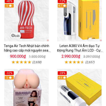
-40%
-12%
Hot
5
Hot
4.7
Tenga Air Tech Nhật bản chính
Leten A380 V.4 Âm Đạo Tự
hãng cao cấp mới nguyên seal
Động Rung Thụt Ấm LCD - Cực
giá tốt
Phê
900.000₫
2.990.000₫
1.500.000₫
3.397.000₫
(2,658)
(2,657)
-32%
-28%
Hot
5
Hot
4.6