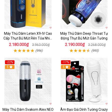
Máy Thủ Dâm Leten X9-IV Cao
Máy Thủ Dâm Deep Throat Tự
Cấp Thụt Bú Mút Rên Tỏa Nhiệt
Động Thụt Bú Mút Gắn Tường
Sạc Pin
2.180.000₫
2.190.000₫
3.963.000₫
3.268.000₫
(996)
(995)
-22%
-17%
5
5
Máy Thủ Dâm Svakom Alex NEO
Âm Đạo Giả Dính Tường Crazy