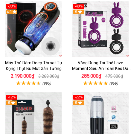
-33%
-40%
Hot
4.9
5
Máy Thủ Dâm Deep Throat Tự
Vòng Rung Tai Thỏ Love
Động Thụt Bú Mút Gắn Tường
Moment Siêu An Toàn Kéo Dài
Thời Gian
2.190.000₫
285.000₫
3.268.000₫
475.000₫
(995)
(969)
-12%
-22%
Hot
5
5