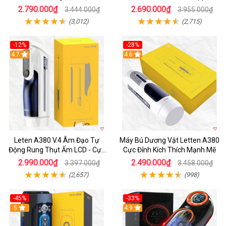
Thích
2.790.000₫
2.690.000₫
3.444.000₫
3.955.000₫
(3,012)
(2,715)
-12%
-28%
Hot
4.7
Hot
4.6
Leten A380 V.4 Âm Đạo Tự
Máy Bú Dương Vật Letten A380
Động Rung Thụt Ấm LCD - Cực
Cực Đỉnh Kích Thích Mạnh Mẽ
Phê
2.990.000₫
2.490.000₫
3.397.000₫
3.458.000₫
(2,657)
(998)
-45%
-33%
Hot
5
Hot
4.9