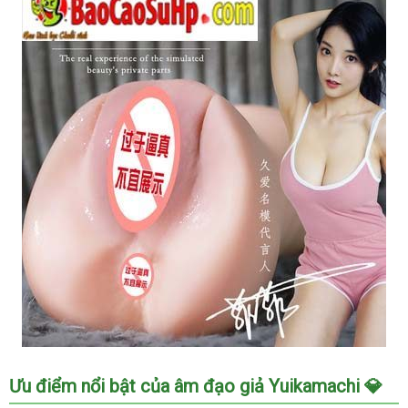
đạo
giả
cầm
tay
Yuikamachi
mềm
mại
tiện
dụng
kích
thích
Âm
Ưu điểm nổi bật của âm đạo giả Yuikamachi 💎
đạo