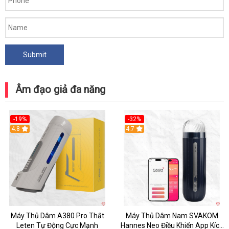
Âm đạo giả đa năng
-19%
-32%
Hot
4.8
Hot
4.7
Máy Thủ Dâm A380 Pro Thắt
Máy Thủ Dâm Nam SVAKOM
Leten Tự Động Cực Mạnh
Hannes Neo Điều Khiển App Kích