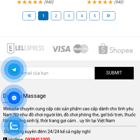
(940)
(940)
1
2
3
4
5
SUBMIT
Dịch Vụ Massage
Website chuyên cung cấp các sản phẩm cao cấp dành cho tình yêu
Nam Nữ như đồ chơi người lớn, đồ chơi phòng the, gel bôi trơn, thuốc
tăng cường sinh lý, thời trang gợi cảm... uy tín tại Việt Nam
Giao hàng xuyên đêm 24/24 kể cả ngày nghỉ
Hotline:
0938411000