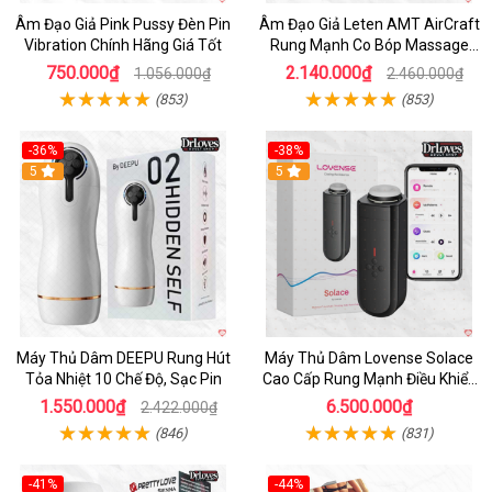
Âm Đạo Giả Pink Pussy Đèn Pin
Âm Đạo Giả Leten AMT AirCraft
Vibration Chính Hãng Giá Tốt
Rung Mạnh Co Bóp Massage
Êm Ái
750.000₫
2.140.000₫
1.056.000₫
2.460.000₫
(853)
(853)
-36%
-38%
Hot
5
Hot
5
Máy Thủ Dâm DEEPU Rung Hút
Máy Thủ Dâm Lovense Solace
Tỏa Nhiệt 10 Chế Độ, Sạc Pin
Cao Cấp Rung Mạnh Điều Khiển
App
1.550.000₫
6.500.000₫
2.422.000₫
(846)
(831)
-41%
-44%