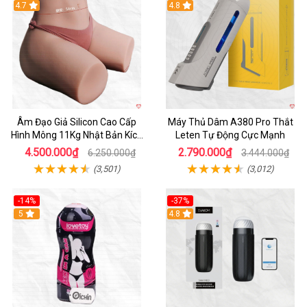
4.7
Hot
4.8
Âm Đạo Giả Silicon Cao Cấp
Máy Thủ Dâm A380 Pro Thắt
Hình Mông 11Kg Nhật Bản Kích
Leten Tự Động Cực Mạnh
Thước Như Thật
4.500.000₫
2.790.000₫
6.250.000₫
3.444.000₫
(3,501)
(3,012)
-14%
-37%
Hot
5
4.8