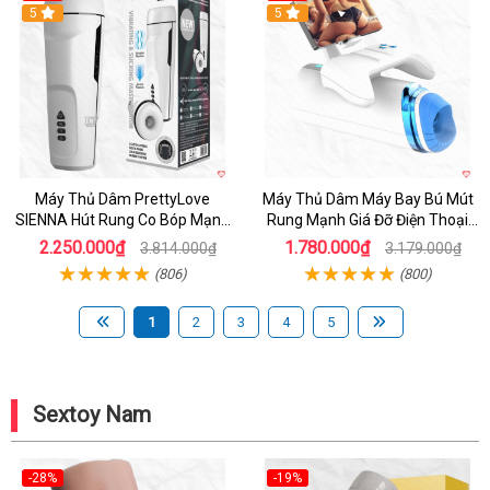
Hot
5
Hot
5
Máy Thủ Dâm PrettyLove
Máy Thủ Dâm Máy Bay Bú Mút
SIENNA Hút Rung Co Bóp Mạnh
Rung Mạnh Giá Đỡ Điện Thoại
Mẽ Nam
Chính Hãng
2.250.000₫
1.780.000₫
3.814.000₫
3.179.000₫
(806)
(800)
1
2
3
4
5
Sextoy Nam
-28%
-19%