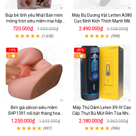
Búp bê tình yêu Nhật Bản mini
Máy Bú Dương Vật Letten A380
mông tròn siêu mềm mại hấp
Cực Đỉnh Kích Thích Mạnh Mẽ
dẫn
720.000₫
2.490.000₫
1.059.000₫
3.458.000₫
(1,638)
(998)
-19%
-45%
Hot
5
Hot
5
Bím giả silicon siêu mềm
Máy Thủ Dâm Leten X9-IV Cao
SHP1391 nổi bật thăng hoa
Cấp Thụt Bú Mút Rên Tỏa Nhiệt
hoàn hảo
Sạc Pin
1.250.000₫
2.180.000₫
1.543.000₫
3.963.000₫
(997)
(996)