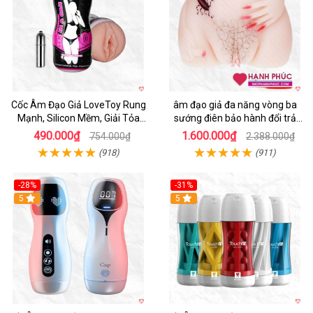
Cốc Âm Đạo Giả LoveToy Rung
âm đạo giả đa năng vòng ba
Mạnh, Silicon Mềm, Giải Tỏa
sướng điên bảo hành đổi trả
Sinh Lý
nhanh
490.000₫
1.600.000₫
754.000₫
2.388.000₫
(918)
(911)
-28%
-31%
5
Hot
5