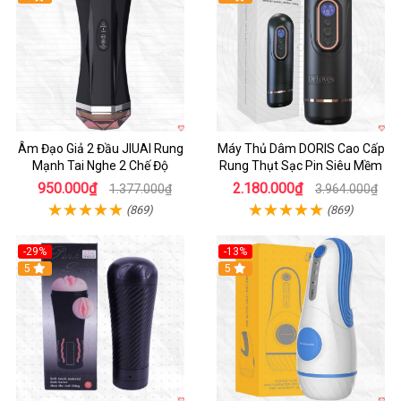
Âm Đạo Giả 2 Đầu JIUAI Rung
Máy Thủ Dâm DORIS Cao Cấp
Mạnh Tai Nghe 2 Chế Độ
Rung Thụt Sạc Pin Siêu Mềm
950.000₫
2.180.000₫
1.377.000₫
3.964.000₫
(869)
(869)
-29%
-13%
5
5