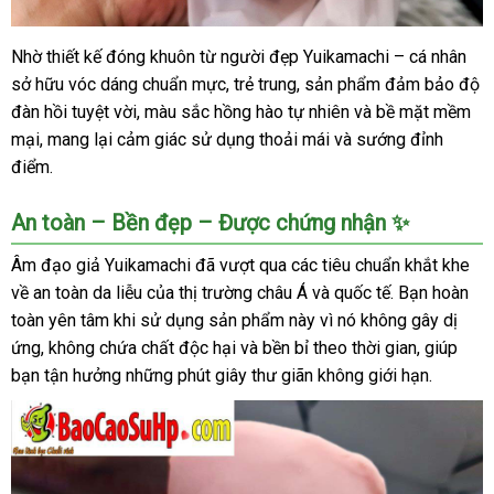
Nhờ thiết kế đóng khuôn từ người đẹp Yuikamachi – cá nhân
Âm
sở hữu vóc dáng chuẩn mực, trẻ trung, sản phẩm đảm bảo độ
đạo
giả
đàn hồi tuyệt vời, màu sắc hồng hào tự nhiên và bề mặt mềm
cầm
mại, mang lại cảm giác sử dụng thoải mái và sướng đỉnh
tay
điểm.
Yuikamachi
mềm
An toàn – Bền đẹp – Được chứng nhận ✨
mại
tiện
Âm đạo giả Yuikamachi đã vượt qua các tiêu chuẩn khắt khe
dụng
về an toàn da liễu của thị trường châu Á và quốc tế. Bạn hoàn
kích
toàn yên tâm khi sử dụng sản phẩm này vì nó không gây dị
thích
ứng, không chứa chất độc hại và bền bỉ theo thời gian, giúp
bạn tận hưởng những phút giây thư giãn không giới hạn.