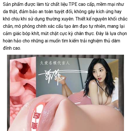
giả
Sản phẩm được làm từ chất liệu TPE cao cấp, mềm mại như
cầm
da thật, đảm bảo an toàn tuyệt đối, không gây kích ứng hay
tay
khó chịu khi sử dụng thường xuyên. Thiết kế nguyên khối chắc
Yuikamachi
chắn, mô phỏng chính xác cấu tạo âm đạo tự nhiên, mang lại
mềm
cảm giác bóp khít, mút chặt cực kỳ chân thực. Đây là lựa chọn
mại
hoàn hảo cho những ai muốn tìm kiếm trải nghiệm thủ dâm
tiện
dụng
đỉnh cao.
kích
thích