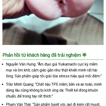
Âm
Phản hồi từ khách hàng đã trải nghiệm 🌟
đạo
giả
Nguyễn Văn Hưng: “Âm đạo giả Yuikamachi cực kỳ mềm
cầm
mại và ôm khít, cảm giác gần như thật khiến mình rất hài
tay
lòng. Sản phẩm giúp tôi giải tỏa stress hiệu quả mỗi đêm.”
Yuikamachi
mềm
Trần Minh Quang: “Chất liệu TPE mềm, bền và an toàn, mình
mại
dùng lâu cũng không bị kích ứng da. Thiết kế đóng khuôn
tiện
chuẩn, để trong tay rất thích.”
dụng
kích
Phạm Văn Thái: “Sản phẩm tuyệt vời, gel đi kèm rất mượt,