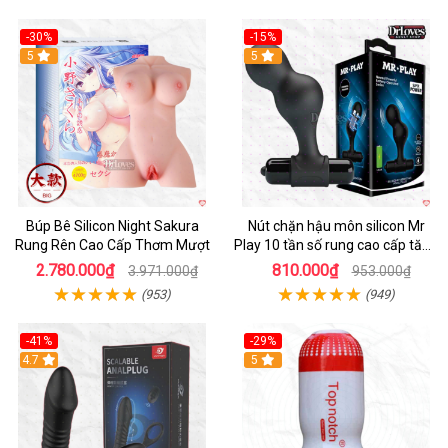
-30%
-15%
Hot
5
Hot
5
Búp Bê Silicon Night Sakura
Nút chặn hậu môn silicon Mr
Rung Rên Cao Cấp Thơm Mượt
Play 10 tần số rung cao cấp tăng
khoái cảm
2.780.000₫
810.000₫
3.971.000₫
953.000₫
(953)
(949)
-41%
-29%
Hot
4.7
5