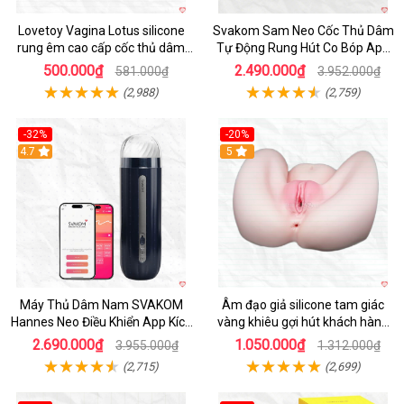
Lovetoy Vagina Lotus silicone
Svakom Sam Neo Cốc Thủ Dâm
rung êm cao cấp cốc thủ dâm
Tự Động Rung Hút Co Bóp App
nam
Điều Khiển
500.000₫
2.490.000₫
581.000₫
3.952.000₫
(2,988)
(2,759)
-32%
-20%
Hot
4.7
Hot
5
Máy Thủ Dâm Nam SVAKOM
Âm đạo giả silicone tam giác
Hannes Neo Điều Khiển App Kích
vàng khiêu gợi hút khách hàng
Thích
nam
2.690.000₫
1.050.000₫
3.955.000₫
1.312.000₫
(2,715)
(2,699)