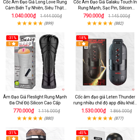
Cốc Âm Đạo Giả Long Love Rung
Cốc Âm Đạo Giả Galaku Touch In
Cảm Biến Tự Nhiên, Siêu Thật,
Rung Mạnh, Sạc Pin, Silicon
Sướng
Mềm
1.040.000₫
790.000₫
1.444.000₫
1.145.000₫
(899)
(882)
-31%
-18%
5
5
Âm Đạo Giả Fleslight Rung Mạnh
Cốc âm đạo giả Leten Thunder
Đa Chế Độ Silicon Cao Cấp
rung nhiều chế độ app điều khiển
tiện lợi
770.000₫
1.530.000₫
1.116.000₫
1.866.000₫
(880)
(877)
-31%
-45%
5
Hot
5