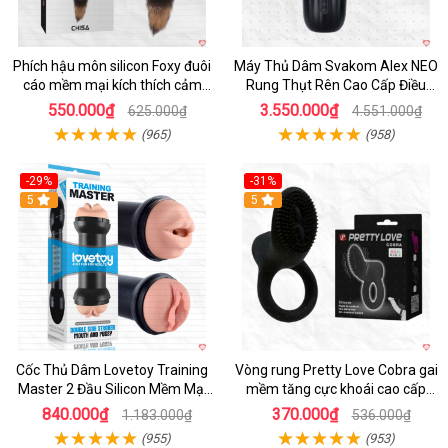
Phích hậu môn silicon Foxy đuôi
Máy Thủ Dâm Svakom Alex NEO
cáo mềm mại kích thích cảm
Rung Thụt Rên Cao Cấp Điều
giác mới
Khiển App
550.000₫
3.550.000₫
625.000₫
4.551.000₫
(965)
(958)
-29%
-31%
Hot
5
5
Cốc Thủ Dâm Lovetoy Training
Vòng rung Pretty Love Cobra gai
Master 2 Đầu Silicon Mềm Mại
mềm tăng cực khoái cao cấp
Tiện Lợi
chính hãng
840.000₫
370.000₫
1.183.000₫
536.000₫
(955)
(953)