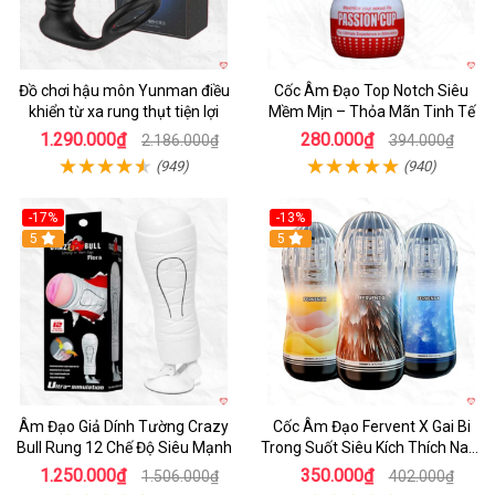
Đồ chơi hậu môn Yunman điều
Cốc Âm Đạo Top Notch Siêu
khiển từ xa rung thụt tiện lợi
Mềm Mịn – Thỏa Mãn Tinh Tế
1.290.000₫
280.000₫
2.186.000₫
394.000₫
(949)
(940)
-17%
-13%
5
Hot
5
Âm Đạo Giả Dính Tường Crazy
Cốc Âm Đạo Fervent X Gai Bi
Bull Rung 12 Chế Độ Siêu Mạnh
Trong Suốt Siêu Kích Thích Nam
Giới
1.250.000₫
350.000₫
1.506.000₫
402.000₫