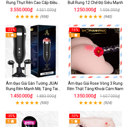
Rung Thụt Rên Cao Cấp Điều
Bull Rung 12 Chế Độ Siêu Mạnh
Khiển App
3.550.000₫
1.250.000₫
4.551.000₫
1.506.000₫
(958)
(940)
-23%
-16%
5
5
Âm Đạo Giả Gắn Tường JIUAI
Âm Đạo Giả Rose Vòng 3 Rung
Rung Rên Mạnh Mẽ, Tặng Tai
Rên Thật Tăng Khoái Cảm Nam
Nghe
1.450.000₫
1.350.000₫
1.883.000₫
1.607.000₫
(930)
(924)
-35%
-33%
5
5