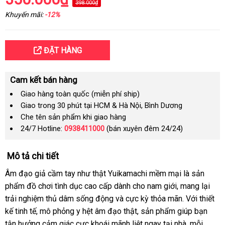
398.000₫
Khuyến mãi:
-12%
ĐẶT HÀNG
Cam kết bán hàng
Giao hàng toàn quốc (miễn phí ship)
Giao trong 30 phút tại HCM & Hà Nội, Bình Dương
Che tên sản phẩm khi giao hàng
24/7 Hotline:
0938411000
(bán xuyên đêm 24/24)
Mô tả chi tiết
Âm đạo giả cầm tay như thật Yuikamachi mềm mại là sản
phẩm đồ chơi tình dục cao cấp dành cho nam giới, mang lại
trải nghiệm thủ dâm sống động và cực kỳ thỏa mãn. Với thiết
kế tinh tế, mô phỏng y hệt âm đạo thật, sản phẩm giúp bạn
tận hưởng cảm giác cực khoái mãnh liệt ngay tại nhà, mỗi